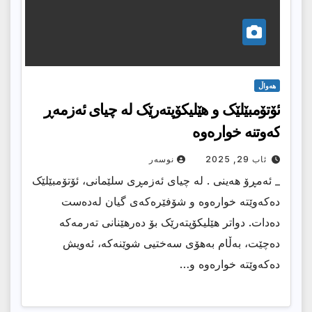
هەواڵ
ئۆتۆمبێلێک و هێلیکۆپتەرێک لە چیای ئەزمەڕ
کەوتنە خوارەوە
ئاب 29, 2025
نوسەر
_ ئەمڕۆ هەینی . لە چیای ئەزمڕی سلێمانی، ئۆتۆمبێلێک
دەکەوێتە خوارەوە و شۆفێرەکەی گیان لەدەست
دەدات. دواتر هێلیکۆپتەرێک بۆ دەرهێنانی تەرمەکە
دەچێت، بەڵام بەهۆی سەختیی شوێنەکە، ئەویش
دەکەوێتە خوارەوە و…