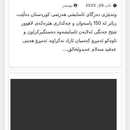
ئاب 29, 2025
نوسەر
وتەبێژی دەزگای ئاسایشی هەرێمی کوردستان دەڵێت،
زیاتر لە 150 پاسەوان و چەکداری هێزەکەی لاهوور
شێخ جەنگی لەلایەن ئاسایشەوە دەستگیرکراون و
تاوەکو ئەمڕۆ کەسیان ئازاد نەکراوە. ئەمڕۆ هەینی
عەقید سەلام عەبدولخالق،…