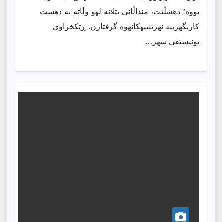
بووه؛ دهشڵێت، منداڵانی بێلانه لهو وڵاته به دهست
كاریگهرییه نهرێنییهكانهوه گرفتارن. ڕێكخراوی
یونیسێفی سهر…