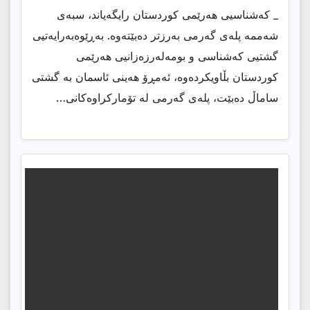
_ کەشناسیی هەرێمی کوردستان رایگەیاند، سبەی
شەممە پلەی گەرمی بەرزتر دەبێتەوە. بەڕێوەبەرایەتیی
گشتیی کەشناسی و بومەلەرزەزانیی هەرێمی
کوردستان بڵاویکردەوە، ئەمڕۆ هەینی ئاسمان بە گشتی
ساماڵ دەبێت، پلەی گەرمی لە تۆمارکراوەکانی…