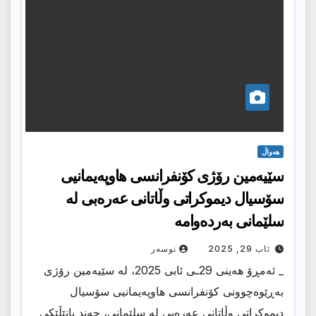
هەواڵ
سێیەمین رۆژی کۆنفرانسی هاوپەیمانیی
سۆسیال دیموکراتی وڵاتانی عەرەبی لە
سلێمانی بەردەوامە
ئاب 29, 2025
نوسەر
_ ئەمڕۆ هەینی 29ـی ئابی 2025، لە سێیەمین رۆژی
بەڕێوەچوونی کۆنفرانسی هاوپەیمانیی سۆسیال
دیموکراتی وڵاتانی عەرەبی لە سلێمانی، چەند پانێڵێکی