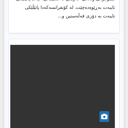
تایبەت بەڕێوەدەچێت. لە کۆنفرانسەکەدا پانێڵێکی
تایبەت بە دۆزی فەڵەستین و…