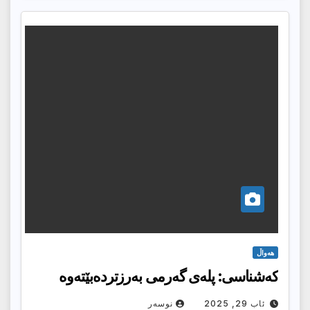
هەواڵ
کەشناسی: پلەی گەرمی بەرزتردەبێتەوە
ئاب 29, 2025
نوسەر