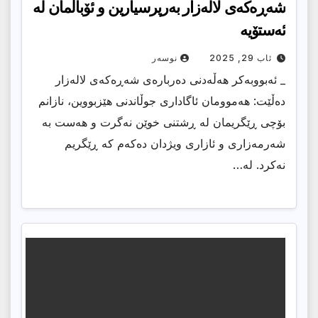
شەڕەکەی لالەزار بەرپرسیارین و ئۆباڵمان لە
ئەستۆیە
ئاب 29, 2025
نوسەر
_ ئەبووبەکر هەڵەدنی دەربارەی شەڕەکەی لالەزار
دەڵێت: هەموومان ئاگاداری جوڵاندنی هێزبووین، نازانم
بۆچی ڕێگریمان لە ڕشتنی خوێن نەگرت و هەست بە
شەرمەزاری و ئازاری ویژدان دەکەم کە ڕێگریم
نەکرد. لە…