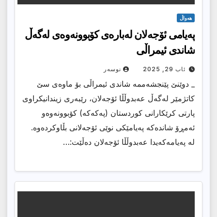
هەواڵ
پەیامی ئۆجەلان لەبارەی کۆبوونەوەی لەگەڵ
شاندی ئیمراڵی
ئاب 29, 2025
نوسەر
_ دوێنێ پێنجشەممە شاندی ئیمراڵی بۆ ماوەی سێ
کاتژمێر لەگەڵ عەبدوڵڵا ئۆجەلان، رێبەری زیندانیکراوی
پارتی کرێکارانی کوردستان (پەکەکە) کۆبوونەوەو
ئەمڕۆ شاندەکە پەیامێکی نوێی ئۆجەلانی بڵاوکردەوە.
لە پەیامەکەیدا عەبدوڵڵا ئۆجەلان دەڵێت:…