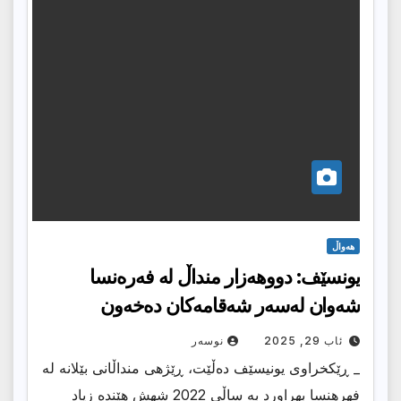
هەواڵ
یونسێف: دووهه‌زار منداڵ له‌ فه‌ره‌نسا
شه‌وان له‌سه‌ر شه‌قامه‌كان ده‌خه‌ون
ئاب 29, 2025
نوسەر
_ ڕێكخراوی یونیسێف دەڵێت، ڕێژهی منداڵانی بێلانه له
فهرهنسا بهراورد به ساڵی 2022 شهش هێنده زیاد