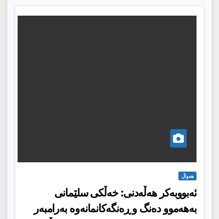
هەواڵ
ئەبووبەکر هەڵەدنی: خەڵکی سلێمانی
بەهەموو دەنگ و ڕەنگەکانمانەوە بەرامبەر