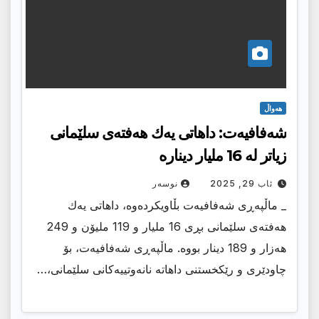
هەواڵ
شەفافیەت: داهاتی یەك هەفتەی سلێمانی
زیاتر لە 16 ملیار دینارە
ئاب 29, 2025
نوسەر
_ ماڵپەڕی شەفافیەت بڵاویکردەوە، داهاتی یەك
هەفتەی سلێمانی بڕی 16 ملیار و 119 ملیۆن و 249
هەزار و 189 دینار بووە. ماڵپەڕی شەفافیەت، بۆ
چاودێری و رێكخستنی داهاتە نانەوتییەكانی سلێمانی،…