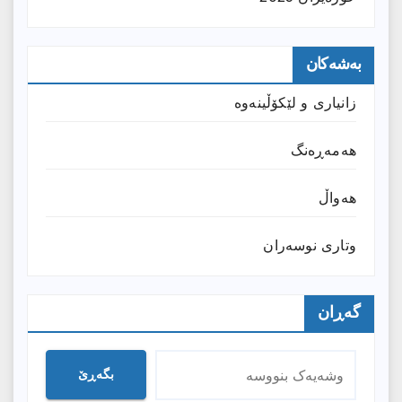
بەشەکان
زانیارى و لێکۆڵینەوە
هەمەڕەنگ
هەواڵ
وتارى نوسەران
گەڕان
بگەڕێ