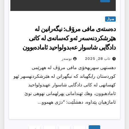
هەواڵ
ده‌سته‌ی مافی مرۆڤ: نیگه‌رانین له‌
هێرشكردنه‌سه‌ر ئه‌و كه‌سانه‌ی‌ له‌ كاتی‌
دادگایی شاسوار عه‌بدولواحید ئاماده‌بوون
ئاب 28, 2025
نوسەر
دهستهی سهربهخۆی مافی مرۆڤ له ههرێمی
كوردستان رایگهیاند كه نیگهرانن له هێرشكردنهسهر ئهو
كهسانهی له كاتی دادگایی شاسوار عهبدولواحید
ئامادهبوون، وهك ئهندامانی پهرلهمانی نهوهی نوێ
ئاماژهیان پێداوه، دهشڵێت: “دژی ههموو…