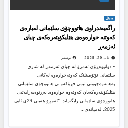
هەواڵ
راگەیەندراوی هاتووچۆی سلێمانی لەبارەی
کەوتنە خوارەوەی هێلیکۆپتەرەکەی چیای
ئەزمەڕ
ئاب 29, 2025
نوسەر
- دوانیوەڕۆی ئەمڕۆ لە چیای ئەزمەڕ لە شاری
سلێمانی ئۆتۆمبێلێک کەوتەخوارەوە لەکاتی
بەهانەوەچوونی تیمی فڕۆکەوانی هاتووچۆی سلێمانی
هێلیکۆپتەرەکەیان کەوتەوە خوارەوە. بەڕێوەبەرایەتیی
هاتووچۆی سلێمانی رایگەیاند، “ئەمڕۆ هەینی 29ی ئابی
2025، لەمیانەی…