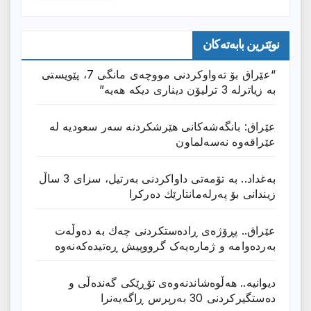
نوێترین بابەتەکان
“عێراق بۆ تەواوکردنی مووچەی مانگى 7، پێویستی
بە زیاترلە 3 ترلیۆن دیناری دیکە هەیە”
عێراق: بانگەشەكانی هێرشكردنە سەر سعودیە لە
عێراقەوە نەسەلماون
بەغداد.. بە تۆمەتی داواكردنی بەرتیل، سزای 3 ساڵ
زیندانی بۆ پەرلەمانتارێك دەركرا
عێراق.. پڕۆژەی ڕادەستكردنی چەك بە دەوڵەت
بەردەوامە و ژمارەیەک گرووپیش ڕەتیدەکەنەوە
دیوانیە.. هەڵوەشاندنەوەی تۆڕێكی گەندەڵی و
دەستگیركردنی 30 بەرپرس ڕاگەیەنرا