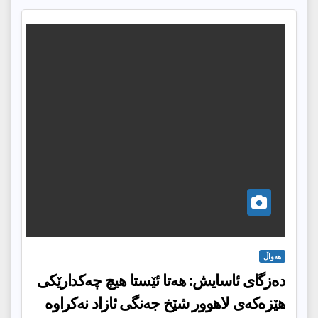
هەواڵ
دەزگای ئاسایش: هەتا ئێستا هیچ چەکدارێکی
هێزەکەی لاهوور شێخ جەنگی ئازاد نەکراوە