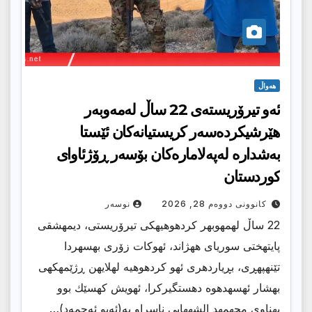
هەواڵ
ئه‌و تیرۆریسته‌ى 22 ساڵ له‌مه‌وبه‌ر
هێرشیكرده‌سه‌ر كریستیانه‌كان ئێستا
به‌شداره‌ له‌په‌لاماره‌كان بۆسه‌ر ڕۆژئاواى
كوردستان
کانوونی دووەم 28, 2026
نوسەر
22 ساڵ لهمهوبهر كردهوهیهكى تیرۆریستى، دیمهشقى
پایتهختى سوریاى ههژاند، ئهوكات زۆرى بهسهردا
تێنهپهڕى، بڕیاردهرى ئهو كردهوهیه لهلایهن ڕژێمهكهى
بهشار ئهسهدهوه دهستگیركرا، ئهویش كهسێك بوو
بهناوى محهمهد الشههابی ناسراو به(ئەبو ئەحمەد)…