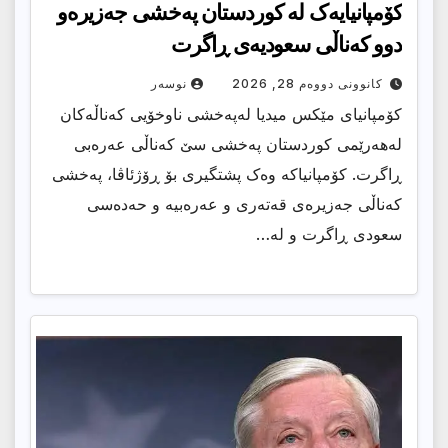
کۆمپانیایەک لە کوردستان پەخشی جەزیرەو
دوو کەناڵی سعودیەی ڕاگرت
کانوونی دووەم 28, 2026
نوسەر
کۆمپانیای مێکس میدیا لەپەخشی ناوخۆیی کەناڵەکان
لەهەرێمی کوردستان پەخشی سێ کەناڵی عەرەبی
ڕاگرت. کۆمپانیاکە وەک پشتگیری بۆ ڕۆژئاڤا، پەخشی
کەناڵی جەزیرەی قەتەری و عەرەبیە و حەدەسی
سعودی ڕاگرت و لە…