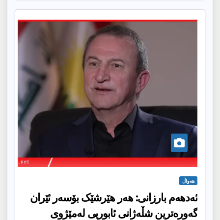
هەواڵ
ئەدهەم بارزانی: هەر هێرشێک بۆسەر ئێران
گەورەترین شڵەژانی ئابوریی لەمێژوی