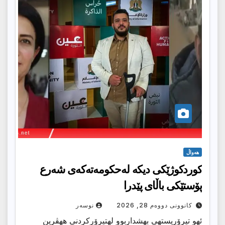
هەواڵ
كوردكوژێكى دیكه‌ له‌حكومه‌ته‌كه‌ى شه‌رع
پۆستێكى باڵاى پێدرا
کانوونی دووەم 28, 2026
نوسەر
ئهو تیرۆریستهى بهشداربوو لهتیرۆركردنى ههڤرین