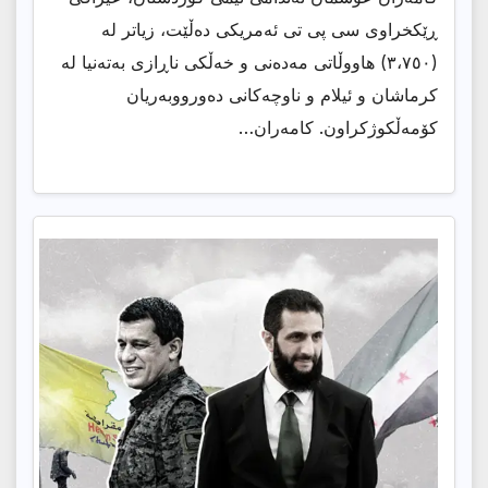
ڕێکخراوی سی پی تی ئەمریکی دەڵێت، زیاتر لە
(٣،٧٥٠) هاووڵاتی مەدەنی و خەڵکی ناڕازی بەتەنیا لە
کرماشان و ئیلام و ناوچەکانی دەورووبەریان
کۆمەڵکوژکراون. کامەران…