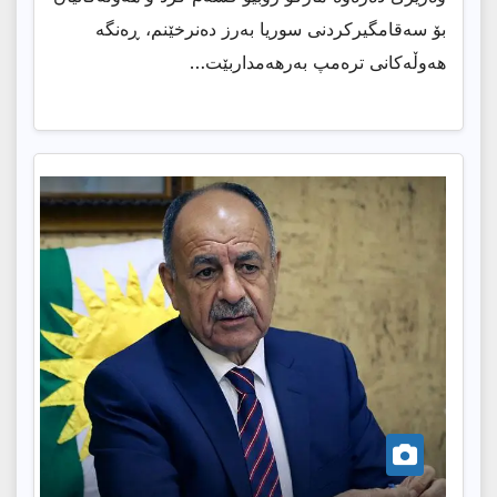
بۆ سەقامگیرکردنی سوریا بەرز دەنرخێنم، ڕەنگە
هەوڵەکانی ترەمپ بەرهەمداربێت…