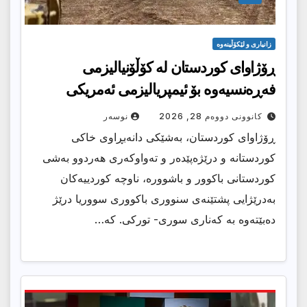
زانیارى و لێکۆڵینەوە
ڕۆژاوای کوردستان لە کۆڵۆنیالیزمی
فەڕەنسیەوە بۆ ئیمپریالیزمی ئەمریکی
کانوونی دووەم 28, 2026
نوسەر
ڕۆژاوای کوردستان، بەشێکی دانەبڕاوی خاکی
کوردستانە و درێژەپێدەر و تەواوکەری هەردوو بەشی
کوردستانی باکوور و باشوورە، ناوچە کوردییەکان
بەدرێژایی پشتێنەی سنووری باکووری سووریا درێژ
دەبێتەوە بە کەناری سوری- تورکی. کە…