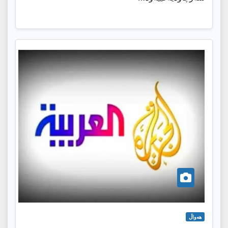
هەواڵ