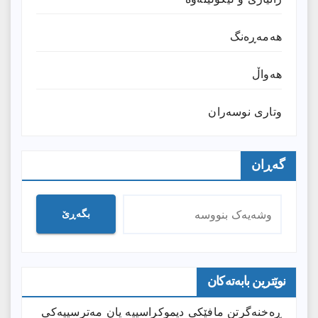
هەمەڕەنگ
هەواڵ
وتارى نوسەران
گەڕان
بگەڕێ
نوێترین بابەتەکان
ڕەخنەگرتن مافێکی دیموکراسییە یان مەترسییەکی