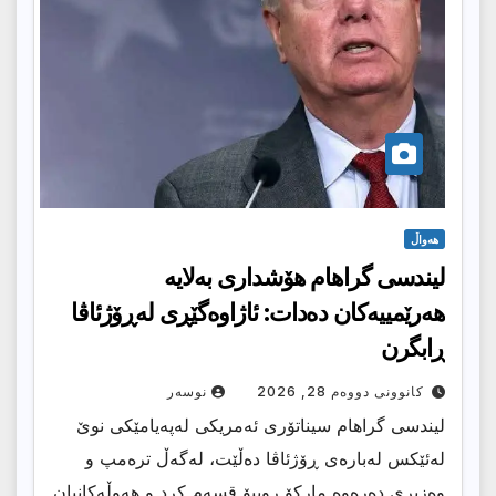
هەواڵ
لیندسی گراهام هۆشداری بەلایە
هەرێمییەکان دەدات: ئاژاوەگێڕی لەڕۆژئاڤا
ڕابگرن
کانوونی دووەم 28, 2026
نوسەر
لیندسی گراهام سیناتۆری ئەمریکی لەپەیامێکی نوێ
لەئێکس لەبارەی ڕۆژئاڤا دەڵێت، لەگەڵ ترەمپ و
وەزیری دەرەوە مارکۆ روبیۆ قسەم کرد و هەوڵەکانیان