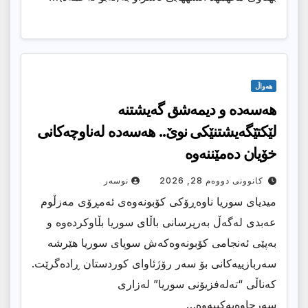
هەواڵ
هەسەدە و دیمەشق گەیشتنە
لێکتێگەیشتنێکی نوێ.. هەسەدە لەناوچەکانی
خۆیان دەمێننەوە
کانوونی دووەم 28, 2026
نوسەر
میدیای سوریا ناوەڕۆکی کۆبونەوەی ئەمڕۆی مەزڵوم
عەبدی لەگەڵ بەرپرسانی باڵای سوریا بڵاوکردەوە و
بەپێی ئەنجامی کۆبونەوەکەش سوپای سوریا هێرشە
سەربازییەکانی بۆ سەر رۆژئاوای کوردستان ڕادەگرێت.
کەناڵی “تەلەفزیۆنی سوریا” لەزاری
سەرچاوەیەکییەوە…