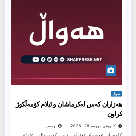
هەواڵ
هەزاران کەس لەکرماشان و ئیلام کۆمەڵکوژ
کراون
کانوونی دووەم 28, 2026
نوسەر
کامەران عوسمان ئەندامی تیمی کوردستان، عێراقی