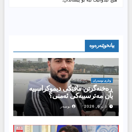
بیانخوێنەرەوە
وتارى نوسەران
ڕەخنەگرتن مافێکی دیموکراسییە
یان مەترسییەکی ئەمنی؟
ئاب 6, 2026
نوسەر