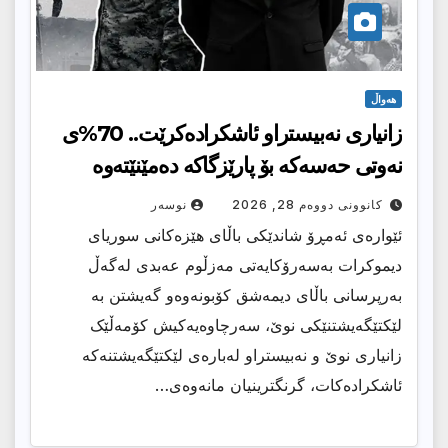
هەواڵ
زانیاری نەبیستراو ئاشکرادەکرێت.. 70%ی
نەوتی حەسەکە بۆ پارێزگاکە دەمێنێتەوە
کانوونی دووەم 28, 2026
نوسەر
ئێوارەی ئەمڕۆ شاندێکی باڵای هێزەکانی سوریای
دیموکرات بەسەرۆکایەتی مەزڵوم عەبدی لەگەڵ
بەرپرسانی باڵای دیمەشق کۆبونەوەو گەیشتن بە
لێکتێگەیشتنێکی نوێ، سەرچاوەیەکیش کۆمەڵێک
زانیاری نوێ و نەبیستراو لەبارەی لێکتێگەیشتنەکە
ئاشکرادەکات، گرنگترینیان مانەوەی…