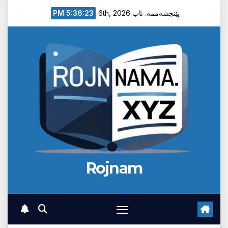
Ski
5:36:24 PM
پێنجشەممە. ئاب 6th, 2026
t
conten
Rojnam