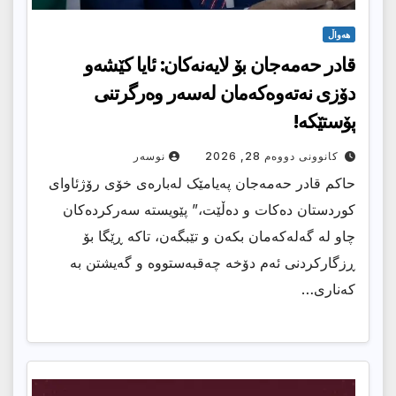
هەواڵ
قادر حەمەجان بۆ لایەنەکان: ئایا كێشەو
دۆزی نەتەوەكەمان لەسەر وەرگرتنی
پۆستێکە!
کانوونی دووەم 28, 2026
نوسەر
حاکم قادر حەمەجان پەیامێک لەبارەی خۆی رۆژئاوای
کوردستان دەکات و دەڵێت،” پێویستە سەرکردەکان
چاو لە گەلەکەمان بکەن و تێبگەن، تاکە ڕێگا بۆ
ڕزگارکردنی ئەم دۆخە چەقبەستووە و گەیشتن بە
کەناری…