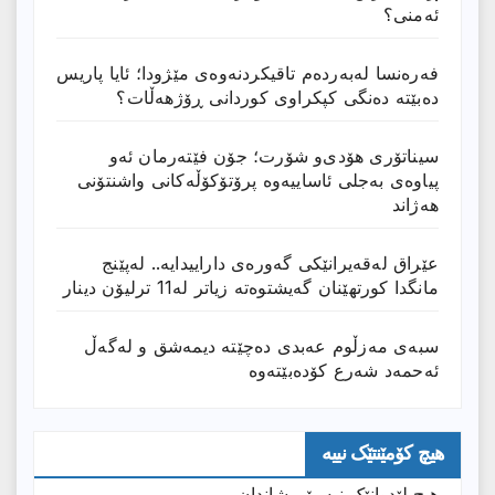
ئەمنی؟
فەرەنسا لەبەردەم تاقیکردنەوەی مێژودا؛ ئایا پاریس
دەبێتە دەنگی کپکراوی کوردانی ڕۆژھەڵات؟
سیناتۆری هۆدی‌و شۆرت؛ جۆن فێتەرمان ئەو
پیاوەی بەجلی ئاساییەوە پرۆتۆکۆڵەکانی واشنتۆنی
هەژاند
عێراق له‌قه‌یرانێكى گه‌وره‌ى داراییدایه‌.. له‌پێنج
مانگدا كورتهێنان گه‌یشتوه‌ته‌ زیاتر له‌11 ترلیۆن دینار
سبەی مەزڵوم عەبدی دەچێتە دیمەشق و لەگەڵ
ئەحمەد شەرع کۆدەبێتەوە
هیچ کۆمێنتێک نییە
هیچ لێدوانێک نیە بۆ پیشاندان.