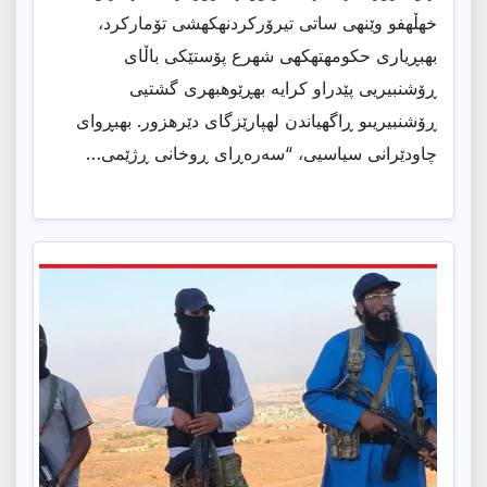
خهڵهفو وێنهى ساتى تیرۆركردنهكهشى تۆماركرد،
بهبڕیارى حكومهتهكهى شهرع پۆستێكى باڵاى
ڕۆشنبیریى پێدراو كرایه بهڕێوهبهرى گشتیى
ڕۆشنبیریىو ڕاگهیاندن لهپارێزگاى دێرهزور. بهبڕواى
چاودێرانى سیاسیى، “سەرەڕای ڕوخانی ڕژێمی…