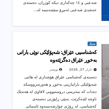
شەعبی و ١٤ چەکداری دیکە کوژران. دەستەی
حەشدی شەعبی ئەمڕۆ سێشەممە لە…
هەواڵ
كه‌شناسیی عێراق: شه‌پۆلێكی نوێی بارانی
به‌خوڕ عێراق ده‌گرێته‌وه‌
ئازار 27, 2026
نوسەر
دەستەی کەشناسی عێراق هۆشداری لە هاتنی
شەپۆلێکی بارانبارینی بەخوڕ و هەورەبرووسکە
دەدات کە مەترسی دروستبوونی لافاوی لە هەندێک
ناوچە لێدەکرێت. بەپێی ڕاپۆرتی دەستەی
کەشناسی، لە ڕۆژی چوارشەممەوە ئاسمانی