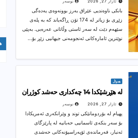
ئازار 27, 2026
نوسەر
بانكی ناوەندیی عێراق بەرز بوونەوەی یەدەگی
زێڕی بۆ زیاتر لە 174 تۆن ڕاگەیاند كە بە پلەی
سێهەم دێت لە سەر ئاستی وڵاتانی عەرەبی. بەپێی
نوێترین ئامارەكانی ئەنجومەنی جیهانیی زێڕ بۆ…
ه
هەواڵ
له‌ هێڕشێكدا 14 چه‌كداری حه‌شد كوژران
ئازار 27, 2026
نوسەر
پهیام لە بۆردومانێکی توند و وێرانکەرى ئەمریکادا
بۆ سەر بنکەی ئاسمانیی حەبانیە لە پارێزگای
ئەنبار، فەرماندەی ئۆپەراسیۆنەکانی حەشدی