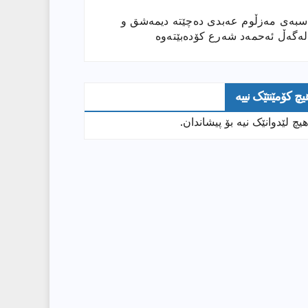
سبەی مەزڵوم عەبدی دەچێتە دیمەشق و
لەگەڵ ئەحمەد شەرع کۆدەبێتەوە
یچ کۆمێنتێک نییە
هیچ لێدوانێک نیە بۆ پیشاندان.