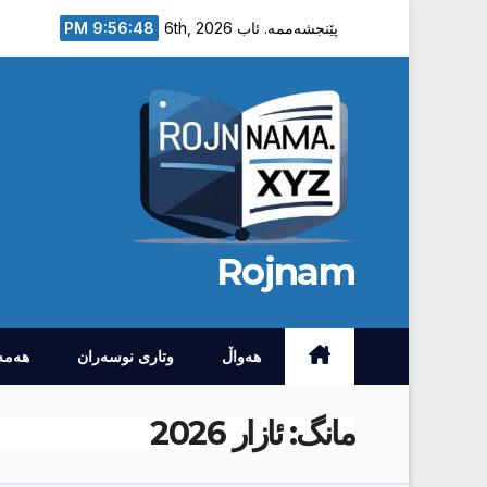
Ski
9:56:50 PM
پێنجشەممە. ئاب 6th, 2026
t
conten
Rojnam
هەواڵ
وتارى نوسەران
هەمە
مانگ:
ئازار 2026