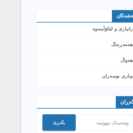
ەشەکان
زانیارى و لێکۆڵینەوە
هەمەڕەنگ
هەواڵ
وتارى نوسەران
ەڕان
بگەڕێ