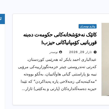
ئ
وتارى نوسەران
کاتێک نەخۆشخانەکانی حکومەت دەبنە
قوربانیی کۆمپانیاکانی حیزب!
ئازار 29, 2026
نوسەر
عبدالباری احمد بابکر لە هەرێمی کوردستان،
کەرتی تەندروستی چیتر خزمەتگوزارییەکی مرۆیی
نییە بۆ پاراستنی گیانی هاوڵاتییان، بەڵکو بووەتە
“مەکینەیەکی زەبەلاحی پارە پەیداکردن” کە تێیدا
حیزبە دەسەڵاتدارەکان (پارتی و یەکێتی) ئازار…