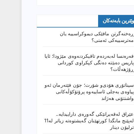
وێترین بابەتەکان
ڕەخنەگرتن مافێکی دیموکراسییە یان
مەترسییەکی ئەمنی؟
فەرەنسا لەبەردەم تاقیکردنەوەی مێژودا؛ ئایا
پاریس دەبێتە دەنگی کپکراوی کوردانی
ڕۆژھەڵات؟
سیناتۆری هۆدی‌و شۆرت؛ جۆن فێتەرمان ئەو
پیاوەی بەجلی ئاساییەوە پرۆتۆکۆڵەکانی
واشنتۆنی هەژاند
عێراق له‌قه‌یرانێكى گه‌وره‌ى داراییدایه‌..
له‌پێنج مانگدا كورتهێنان گه‌یشتوه‌ته‌ زیاتر له‌11
ترلیۆن دینار