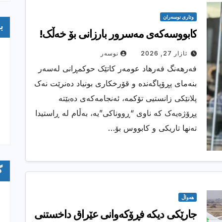
وتارى نوسەران
ب
کابووسەکەی مەسرور بارزانی بۆ خەڵک!
ئازار 27, 2026
نوسەر
فەرهەنگ فەرهاد عومەر کاتێک حوکمڕانی لەسەر
بنەمای پڕۆپاگەندە و قۆرخکاری بونیاد دەنرێت نەک
پلانێکی زانستیی تۆکمە، ئەنجامەکەی دەبێتە
پڕۆژەیەک کە ناوی “ڕووناکی”یە، بەڵام لە ڕاستیدا
تەنها تاریکی و کابووس بۆ…
گ
هەواڵ
جارێکى دیکە فڕۆكەوانی عێراق داخستنی