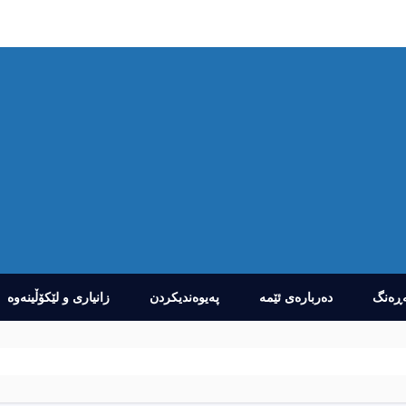
ڕەنگ
دەربارەى ئێمە
پەیوەندیکردن
زانیارى و لێکۆڵینەوە