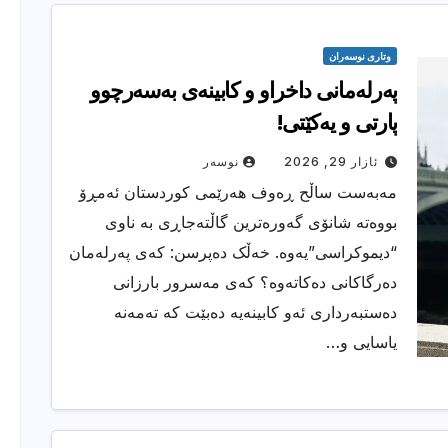
وتارى نوسەران
پەرلەمانی داخراو و کابینەی بەسەرچوو
پارتی و یەکێتی!
ئازار 29, 2026
نوسەر
مەبەست ساڵح ڕەوف هەرێمی کوردستان ئەمڕۆ
بووەتە شانۆی گەورەترین گاڵتەجاڕی بە ناوی
“دیموکراسی”یەوە. خەڵک دەپرسن: کەی پەرلەمان
دەرگاکانی دەکاتەوە؟ کەی مەسرور بارزانی
دەستبەرداری ئەو کابینەیە دەبێت کە تەمەنە
یاسایی و…