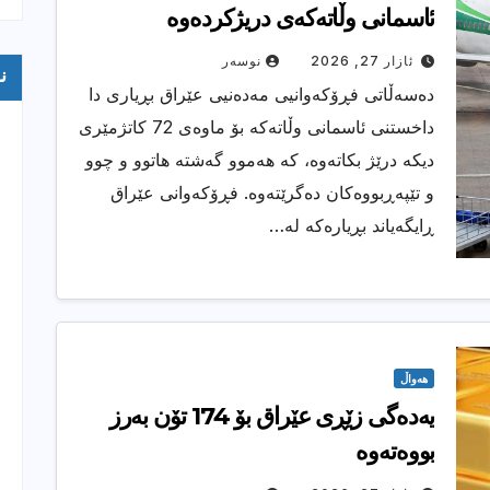
ئاسمانی وڵاتەكەی دریژکردەوە
ئازار 27, 2026
نوسەر
ن
دەسەڵاتی فڕۆكەوانیی مەدەنیی عێراق بڕیاری دا
داخستنی ئاسمانی وڵاتەكە بۆ ماوەی 72 كاتژمێری
دیكە درێژ بكاتەوە، كە هەموو گەشتە هاتوو و چوو
و تێپەڕبووەكان دەگرێتەوە. فڕۆكەوانی عێراق
ڕایگەیاند بڕیارەكە لە…
هەواڵ
یەدەگی زێڕی عێراق بۆ 174 تۆن بەرز
بووەتەوە