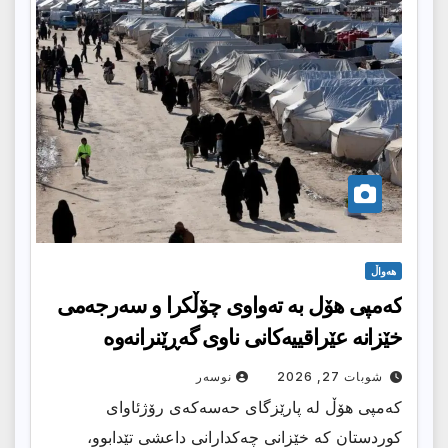
هەواڵ
كەمپی هۆل بە تەواوی چۆڵكرا و سەرجەمى
خێزانە عێراقییەکانى ناوى گەڕێنرانەوە
شوبات 27, 2026
نوسەر
كەمپی هۆڵ لە پارێزگای حەسەكەی رۆژئاوای
كوردستان كە خێزانی چەكدارانی داعشی تێدابوو،