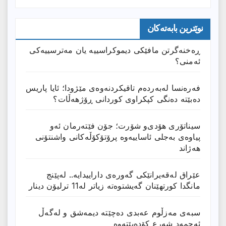
نوێترین بابەتەکان
ڕەخنەگرتن مافێکی دیموکراسییە یان مەترسییەکی
ئەمنی؟
فەرەنسا لەبەردەم تاقیکردنەوەی مێژودا؛ ئایا پاریس
دەبێتە دەنگی کپکراوی کوردانی ڕۆژھەڵات؟
سیناتۆری هۆدی‌و شۆرت؛ جۆن فێتەرمان ئەو
پیاوەی بەجلی ئاساییەوە پرۆتۆکۆڵەکانی واشنتۆنی
هەژاند
عێراق له‌قه‌یرانێكى گه‌وره‌ى داراییدایه‌.. له‌پێنج
مانگدا كورتهێنان گه‌یشتوه‌ته‌ زیاتر له‌11 ترلیۆن دینار
سبەی مەزڵوم عەبدی دەچێتە دیمەشق و لەگەڵ
ئەحمەد شەرع کۆدەبێتەوە