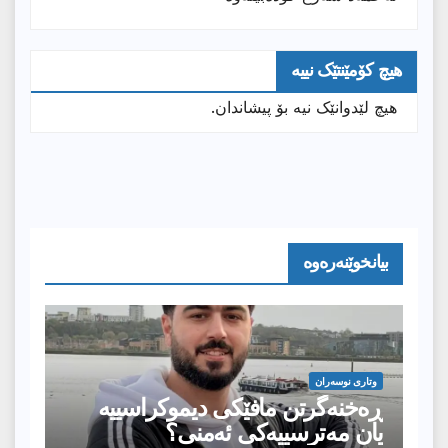
هیچ کۆمێنتێک نییە
هیچ لێدوانێک نیە بۆ پیشاندان.
بیانخوێنەرەوە
وتارى نوسەران
ڕەخنەگرتن مافێکی دیموکراسییە
یان مەترسییەکی ئەمنی؟