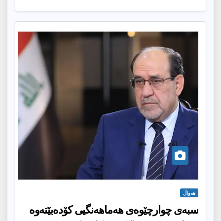
هەواڵ
سبەی چوارچێوەی هەماهەنگیی كۆدەبێتەوە