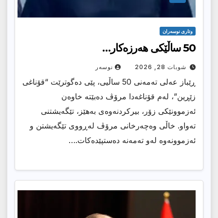
وتارى نوسەران
50 ساڵێکی هەرزەکار…
شوبات 28, 2026
نوسەر
ڕێباز عەلى تەمەنی 50 ساڵیی، پێی دەگوترێت “قۆناغی
زێڕین”، لەم قۆناغەدا مرۆڤ دەبێتە خاوەن
ئەزموونێکی زۆر، بیرکردنەوەی بەهێز، تێگەیشتنی
تەواو. خاڵی وەچەرخانی مرۆڤ لەڕووی تێگەیشتن و
ئەزموونەوە لەو تەمەنە دەستپێدەکات.…