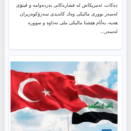
دەكات، ئەمریكاش لە فشارەكانی بەردەوامە و ڤیتۆی
لەسەر نووری مالیكی وەك كاندیدی سەرۆكوەزیران
هەیە، بەڵام هێشتا مالیكی ملی نەداوە و سوورە
لەسەر…