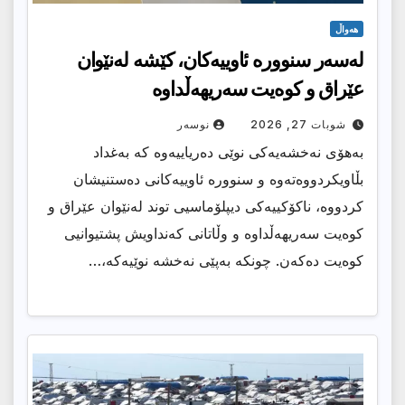
هەواڵ
لەسەر سنوورە ئاوییەكان، كێشە لەنێوان
عێراق و كوەیت سەریهەڵداوە
شوبات 27, 2026
نوسەر
بەهۆی نەخشەیەكی نوێی دەریاییەوە كە بەغداد
بڵاویكردووەتەوە و سنوورە ئاوییەكانی دەستنیشان
كردووە، ناكۆكییەكی دیپلۆماسیی توند لەنێوان عێراق و
كوەیت سەریهەڵداوە و وڵاتانی كەنداویش پشتیوانیی
كوەیت دەكەن. چونكە بەپێی نەخشە نوێیەكە،…