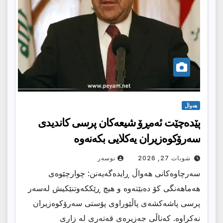
هەواڵ
پێده‌چێت ئه‌مڕۆ شیعه‌كان پرسی كاندیدی
سه‌رۆكوه‌زیران یه‌كلایی بكه‌نه‌وه‌
شوبات 27, 2026
نوسەر
سەرچاوەكانی هەواڵ ڕایدەگەیەنن: چوارچێوەی
هەماهەنگی كۆ دەبێتەوە و هیچ ڕێككەوتنێكیش لەسەر
پرسی پاشەكشەی پاڵێوراوی پۆستی سەرۆكوەزیران
نەكراوە. كەناڵی جەزیرەی قەتەری لە زاری