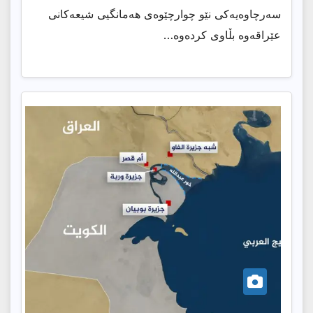
سەرچاوەیەكی نێو چوارچێوەی هەمانگیی شیعەكانی
عێراقەوە بڵاوی كردەوە…