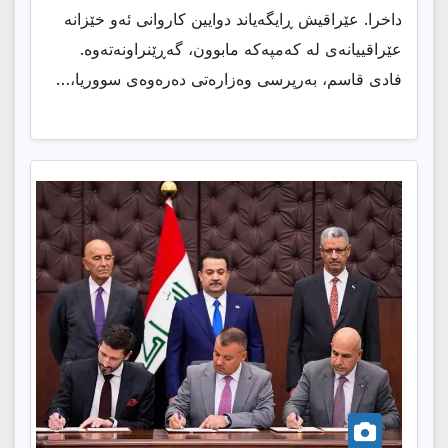
داخرا. عێراقیش ڕایگەیاند دوایین كاروانی ئەو خێزانە
عێراقییانەی لە كەمپەكە مابوون، گەڕێنراونەتەوە.
فادی قاسم، بەرپرسی وەزارەتی دەرەوەی سووریا،…