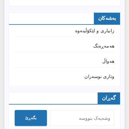
بەشەکان
زانیارى و لێکۆڵینەوە
هەمەڕەنگ
هەواڵ
وتارى نوسەران
گەڕان
بگەڕێ