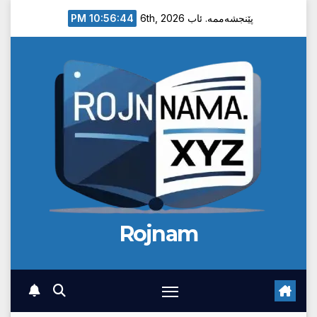
Ski
10:56:45 PM
پێنجشەممە. ئاب 6th, 2026
t
conten
Rojnam