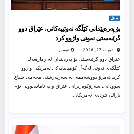
هەواڵ
بۆ پەرەپێدانى کێڵگە نەوتییەکانى، عێراق دوو
گرێبەستی نەوتی واژوو كرد
شوبات 27, 2026
نوسەر
عێراق دوو گرێبەستی بۆ پەرەپێدان لە ژمارەیەك
كێڵگەی نەوتی لەگەڵ كۆمپانیایەكی ئەمریكی واژوو
كرد. ئەمرۆ دووشەممە، بە سەرپەرشتی محەمەد شیاع
سوودانی، سەرۆكوەزیرانی عێراق و بە ئامادەبوونی تۆم
باراك، نێردەی ئەمریكا،…