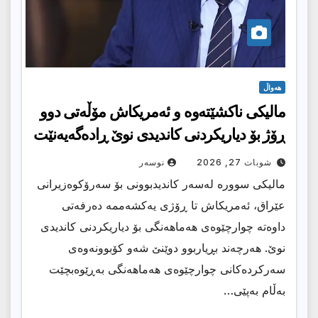
هەواڵ
مالیکى ناکشێتەوە و ئەمریكاش مۆڵەتی دوو
ڕۆژ بۆ دیاریكردنی كاندیدی نوێ ڕادەگەیەنێت
شوبات 27, 2026
نوسەر
مالیكی سوورە لەسەر كاندیدبوونی بۆ سەرۆكوەزیرانی
عێراق، ئەمریكاش تا ڕۆژی یەكشەممە دەرفەتی
داوەتە چوارچێوەی هەماهەنگی بۆ دیاریكردنی كاندیدی
نوێ. هەرچەند بڕیاربوو دوێنێ شەو كۆبوونەوەی
سەركردەكانی چوارچێوەی هەماهەنگی بەڕێوەبچێت
بەڵام بەپێی…