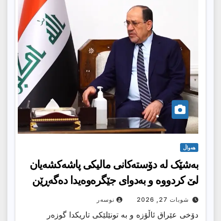
هەواڵ
بەشێک لە دۆستەكانی مالیكی پاشەكشەیان
لێ كردووە و بەدوای جێگرەوەیدا دەگەڕێن
شوبات 27, 2026
نوسەر
دۆخی عێراق ئاڵۆزە و بە تونێلێكی تاریكدا گوزەر