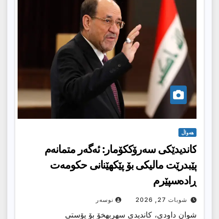
هەواڵ
كاندیدێكى سەرۆککۆمار: ئه‌گه‌ر متمانه‌م
پێبدرێت مالیکی بۆ پێکهێنانی حکومەت
ڕادەسپێرم
شوبات 27, 2026
نوسەر
شوان داودی، كاندیدی سهربهخۆ بۆ پۆستی