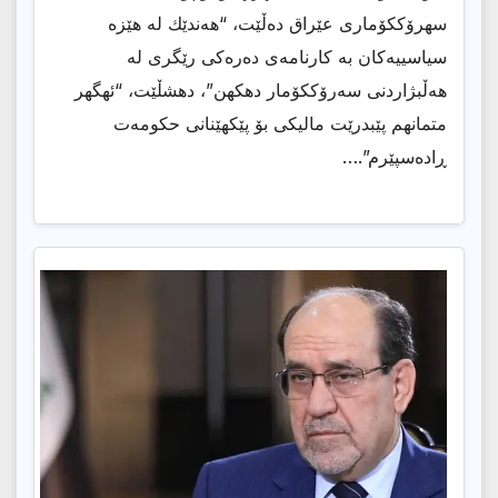
سهرۆككۆماری عێراق دەڵێت، “هەندێك له هێزه
سیاسییەکان بە کارنامەی دەرەکی رێگری له
هەڵبژاردنی سەرۆککۆمار دهكهن”، دهشڵێت، “ئهگهر
متمانهم پێبدرێت مالیکی بۆ پێکهێنانی حکومەت
ڕادەسپێرم”.…