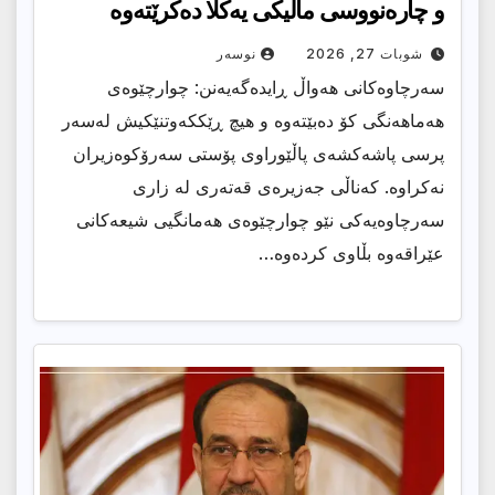
و چارەنووسى مالیکى یەکلا دەکرێتەوە
شوبات 27, 2026
نوسەر
سەرچاوەكانی هەواڵ ڕایدەگەیەنن: چوارچێوەی
هەماهەنگی كۆ دەبێتەوە و هیچ ڕێككەوتنێكیش لەسەر
پرسی پاشەكشەی پاڵێوراوی پۆستی سەرۆكوەزیران
نەكراوە. كەناڵی جەزیرەی قەتەری لە زاری
سەرچاوەیەكی نێو چوارچێوەی هەمانگیی شیعەكانی
عێراقەوە بڵاوی كردەوە…