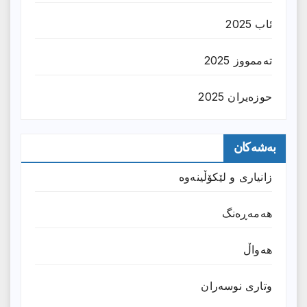
ئاب 2025
تەممووز 2025
حوزه‌یران 2025
بەشەکان
زانیارى و لێکۆڵینەوە
هەمەڕەنگ
هەواڵ
وتارى نوسەران