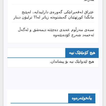
عێراق له‌قه‌یرانێكى گه‌وره‌ى داراییدایه‌.. له‌پێنج
مانگدا كورتهێنان گه‌یشتوه‌ته‌ زیاتر له‌11 ترلیۆن دینار
سبەی مەزڵوم عەبدی دەچێتە دیمەشق و لەگەڵ
ئەحمەد شەرع کۆدەبێتەوە
هیچ کۆمێنتێک نییە
هیچ لێدوانێک نیە بۆ پیشاندان.
بیانخوێنەرەوە