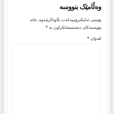
وەڵامێک بنووسە
پۆستی ئەلیکترۆنییەکەت بڵاوناکرێتەوە.
خانە
پێویستەکان دەستنیشانکراون بە
*
لێدوان
*