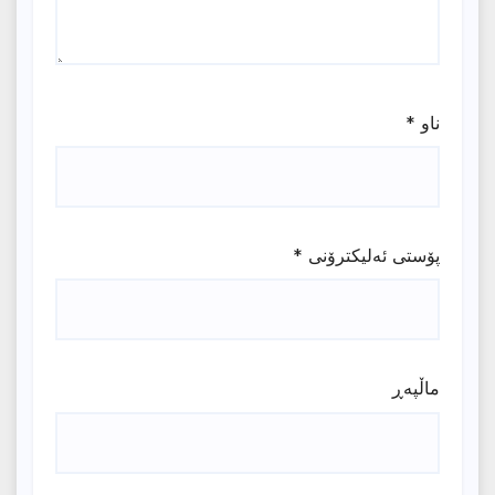
ناو
*
پۆستی ئەلیکترۆنی
*
ماڵپه‌ڕ