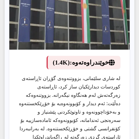
خوێندراوەتەوە:
(1.4K)
لە شاری سلێمانی، بزووتنەوەی گۆڕان ئاڕاستەی
كوردسات دیدارێكیان ساز كرد، ئاڕاستەی
زەرگەتەش لەم هەنگاوە نیگەرانە. بزووتنەوەكە
دەڵێت: ئەم دیدار و كۆبوونەوەیە بۆ خۆڕێكخستنەوە
و بەخۆداچوونەوە و تاوتوێكردنی پێشنیاز و
سەرەنجی ئەندامانە، كۆبوونەوەكە ئامادەسازییە بۆ
كۆنفرانسی گشتی و خۆڕێكخستنەوە. لە بەرانبەردا
ئاراستەی گردی زەرگەتە لە ڕاگەیاندراوێكدا