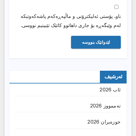
ناو، پۆستی ئەلیکترۆنی و ماڵپەڕەکەم پاشەکەوتبکە
لەم وێبگەڕە بۆ جاری داهاتوو کاتێک تێبینیم نووسی.
ئەرشیف
ئاب 2026
تەممووز 2026
حوزه‌یران 2026