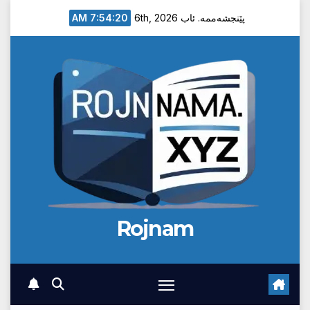
Ski
7:54:21 AM
پێنجشەممە. ئاب 6th, 2026
t
conten
Rojnam