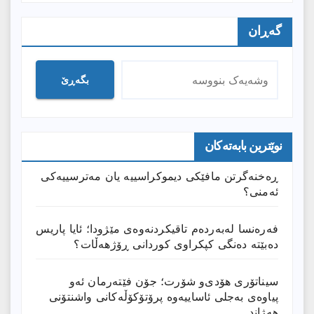
گەڕان
بگەڕێ
نوێترین بابەتەکان
ڕەخنەگرتن مافێکی دیموکراسییە یان مەترسییەکی
ئەمنی؟
فەرەنسا لەبەردەم تاقیکردنەوەی مێژودا؛ ئایا پاریس
دەبێتە دەنگی کپکراوی کوردانی ڕۆژھەڵات؟
سیناتۆری هۆدی‌و شۆرت؛ جۆن فێتەرمان ئەو
پیاوەی بەجلی ئاساییەوە پرۆتۆکۆڵەکانی واشنتۆنی
هەژاند