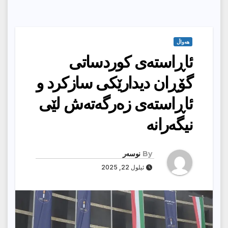
هەواڵ
ئاڕاستەی كوردساتی
گۆڕان دیدارێكی سازكرد و
ئاڕاستەی زەرگەتەش لێى
نیگەرانە
By
نوسەر
ئیلول 22, 2025