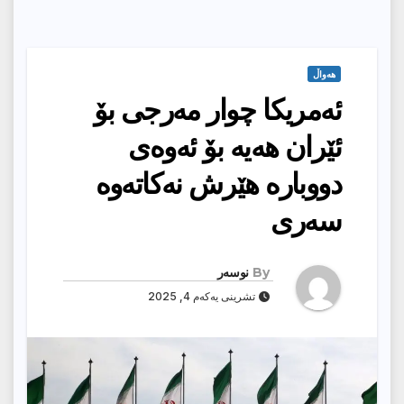
هەواڵ
ئەمریكا چوار مەرجی بۆ
ئێران هەیە بۆ ئەوەی
دووبارە هێرش نەكاتەوە
سەری
By
نوسەر
تشرینی یەکەم 4, 2025