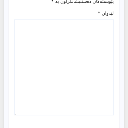
پێویستەکان دەستنیشانکراون بە
*
لێدوان
*