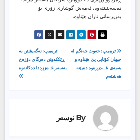
دەسەپێنێتەوە، ئەمەش گوشاری زۆری بۆ
بەرپرسانی تاران هێناوە.
ڕێدۆزیی
ترەمپ: حەوت جەنگم لە
ترەمپ: نەگەیشتن بە
جیهان كۆتایی پێ هێناوە و
ڕێككەوتن دەرگای دۆزەخ
بابەت
بەمەی غــ.ەززەوە دەبێتە
بەسەر غـ.ەززەدا دەکاتەوە
هەشتەم
By
نوسەر