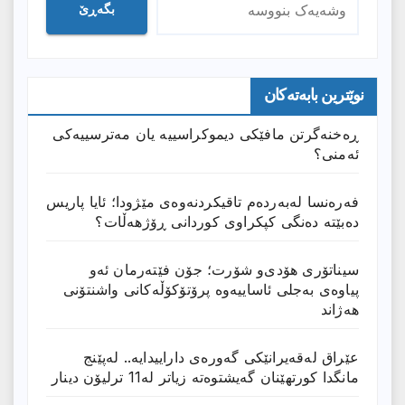
بگەڕێ
نوێترین بابەتەکان
ڕەخنەگرتن مافێکی دیموکراسییە یان مەترسییەکی
ئەمنی؟
فەرەنسا لەبەردەم تاقیکردنەوەی مێژودا؛ ئایا پاریس
دەبێتە دەنگی کپکراوی کوردانی ڕۆژھەڵات؟
سیناتۆری هۆدی‌و شۆرت؛ جۆن فێتەرمان ئەو
پیاوەی بەجلی ئاساییەوە پرۆتۆکۆڵەکانی واشنتۆنی
هەژاند
عێراق له‌قه‌یرانێكى گه‌وره‌ى داراییدایه‌.. له‌پێنج
مانگدا كورتهێنان گه‌یشتوه‌ته‌ زیاتر له‌11 ترلیۆن دینار