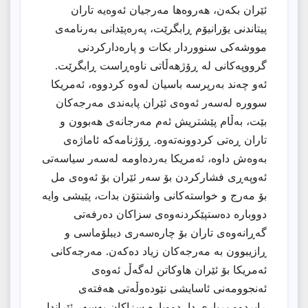
ئێران بكەن، هەروەها مەرجیان ئەوەیە تاران
پیتاندنی یۆرانیۆم ڕابگرێت، پەرەپێدانی بەرنامەی
مووشەكی سنووردار بكات و پارەداركردنی
گرووپەكانی لە ڕۆژهەڵاتی ناوەڕاست ڕابگرێت.
ئەو چەند بەرپرسە باسیان لەوە كردووە، ئەمریكا
سوورە لەسەر ئەوەی ئێران پابەندی مەرجەكان
بێت، بەڵام پێشتریش ئەم مەرجانەی هەبوون و
تاران ڕەتی كردوونەتەوە. ڕۆژنامەكە ئاماژەی
بەوەش داوە، ئەمریكا بەردەاومە لەسەر سیاسەتی
ئەوپەڕی فشاركردن بۆ سەر ئێران بۆ ئەوەی مل
بۆ مەرج و خواستەكانی واشنتۆن بدات، پێیشی وایە
دووبارە دەستپێكردنەوەی سزاكان دەرفەتی
گەڕانەوەی تاران بۆ چارەسەری دیبلۆماسی و
ڕازیبوون بە مەرجەكان زیاد دەكەن. مەرجەكانی
ئەمریكا بۆ ئێران هاوكاتن لەگەڵ ئەوەی
ئەنجوومەنی ئاسایشی نێودەوڵەتی هەفتەی
ڕابردوو بڕیاری دا، دووبارە سزاكان بەسەر ئێراندا