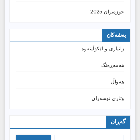
حوزه‌یران 2025
بەشەکان
زانیارى و لێکۆڵینەوە
هەمەڕەنگ
هەواڵ
وتارى نوسەران
گەڕان