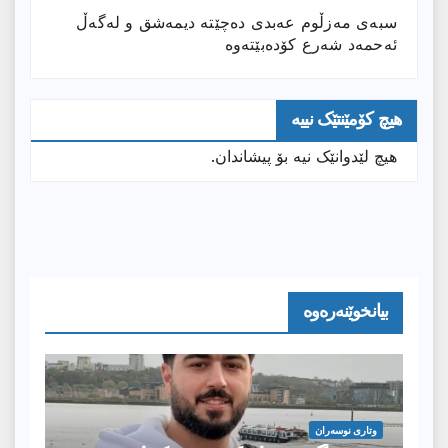
سبەی مەزڵوم عەبدی دەچێتە دیمەشق و لەگەڵ
ئەحمەد شەرع کۆدەبێتەوە
هیچ کۆمێنتێک نییە
هیچ لێدوانێک نیە بۆ پیشاندان.
بیانخوێنەرەوە
وتارى نوسەران