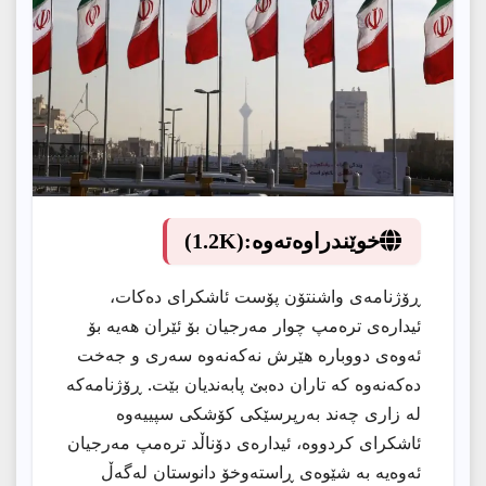
خوێندراوەتەوە:
(1.2K)
ڕۆژنامەی واشنتۆن پۆست ئاشكرای دەكات،
ئیدارەی ترەمپ چوار مەرجیان بۆ ئێران هەیە بۆ
ئەوەی دووبارە هێرش نەكەنەوە سەری و جەخت
دەكەنەوە كە تاران دەبێ پابەندیان بێت. ڕۆژنامەكە
لە زاری چەند بەرپرسێكی كۆشكی سپییەوە
ئاشكرای كردووە، ئیدارەی دۆناڵد ترەمپ مەرجیان
ئەوەیە بە شێوەی ڕاستەوخۆ دانوستان لەگەڵ