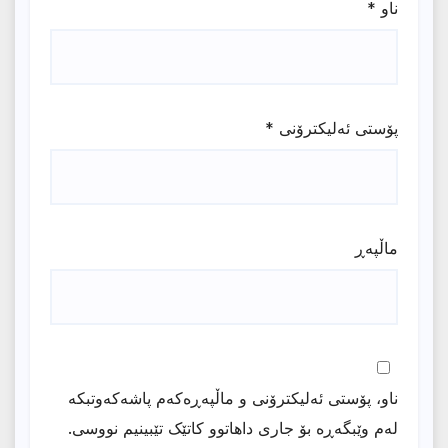
ناو
*
پۆستی ئەلیکترۆنی
*
ماڵپه‌ڕ
ناو، پۆستی ئەلیکترۆنی و ماڵپەڕەکەم پاشەکەوتبکە
لەم وێبگەڕە بۆ جاری داهاتوو کاتێک تێبینیم نووسی.