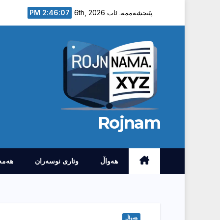
Ski
2:46:08 PM
پێنجشەممە. ئاب 6th, 2026
t
conten
Rojnam
هەواڵ
وتارى نوسەران
هەمە
هەواڵ