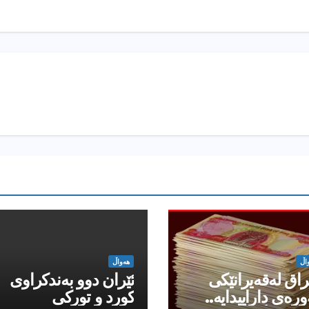
اڵ
هەواڵ
اق له‌قه‌یرانێكى
ئێران دوو بەندكراوی
وره‌ى داراییدایه‌..
كورد و توركی