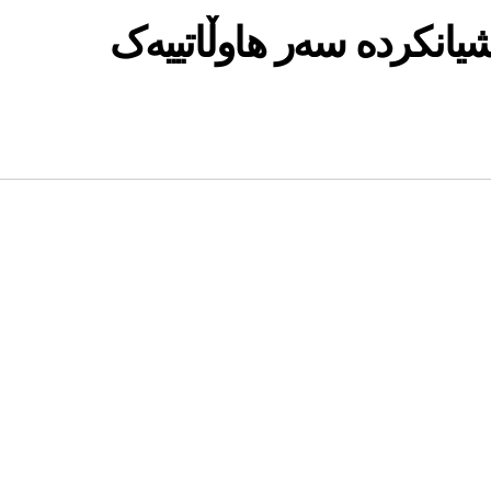
شیانکردە سەر هاوڵاتییەک