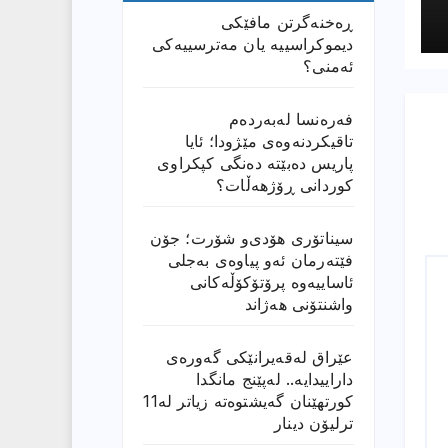
ڕەخنەگرتن مافێکی
دیموکراسییە یان مەترسییەکی
ئەمنی؟
فەرەنسا لەبەردەم
تاقیکردنەوەی مێژودا؛ ئایا
پاریس دەبێتە دەنگی کپکراوی
کوردانی ڕۆژھەڵات؟
سیناتۆری هۆدی‌و شۆرت؛ جۆن
فێتەرمان ئەو پیاوەی بەجلی
ئاساییەوە پرۆتۆکۆڵەکانی
واشنتۆنی هەژاند
عێراق له‌قه‌یرانێكى گه‌وره‌ى
داراییدایه‌.. له‌پێنج مانگدا
كورتهێنان گه‌یشتوه‌ته‌ زیاتر له‌11
ترلیۆن دینار