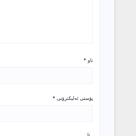
ناو
*
پۆستی ئەلیکترۆنی
*
ماڵپه‌ڕ