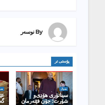
By
نوسەر
پۆستى تر
هەواڵ
هەو
سیناتۆری هۆدی‌و
عێر
شۆرت؛ جۆن فێتەرمان
گه‌