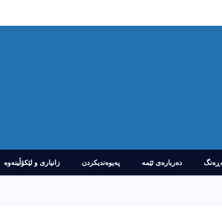
ڕەنگ
دەربارەى ئێمە
پەیوەندیکردن
زانیارى و لێکۆڵینەوە