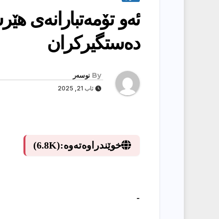
ئەو تۆمەتبارانەی هێر
دەستگیرکران
By
نوسەر
ئاب 21, 2025
خوێندراوەتەوە:
(6.8K)
-