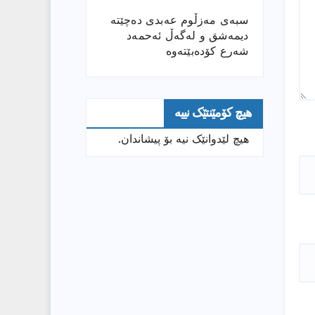
سبەی مەزڵوم عەبدی دەچێتە
دیمەشق و لەگەڵ ئەحمەد
شەرع کۆدەبێتەوە
هیچ کۆمێنتێک نییە
هیچ لێدوانێک نیە بۆ پیشاندان.