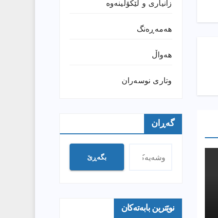
زانیارى و لێکۆڵینەوە
هەمەڕەنگ
هەواڵ
وتارى نوسەران
گەڕان
بگەڕێ
نوێترین بابەتەکان