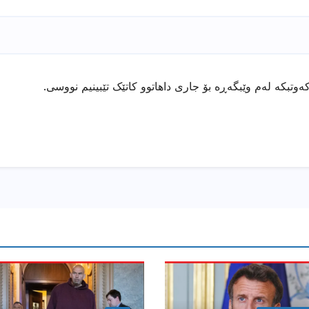
ەوتبکە لەم وێبگەڕە بۆ جاری داهاتوو کاتێک تێبینیم نووسی.