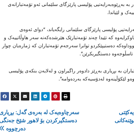
 بەڕێوەبەرایەتیی پۆلیسی پارێزگای سلێمانی ئەو تۆمەتبارانەی
ک و لێیاندا.
مە 21ی ئابی 2025، بەڕێوەبەرایەتیی پۆلیسی پارێزگای سلێمانی رایگەیاند، “دوای ئەوەی
اوکرایەوە کە تێیدا چەند تۆمەتبارێک هێرشدەکەنە سەر هاوڵاتییەک و
ووداوەکە دەستیپێکردو توانرا سەرجەم تۆمەتباران کە ژمارەیان چوار
تاسڵوجەوە دەستگیربکرێن”.
باران بە بڕیاری بەڕێز دادوەر راگیراون و لەلایەن بنکەی پۆلیسی
ەو لێکۆڵینەوە لەدۆسیەکە بەردەوامە”.
یەکێتی
سەرچاوەیەک لە بەرەی گەل: بڕیاری
وێنەکانی
دەستگیرکردن بۆ لاهور شێخ جەنگی
دەرچووە