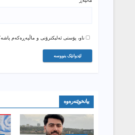
ناو، پۆستی ئەلیکترۆنی و ماڵپەڕەکەم پاشەک
بیانخوێنەرەوە