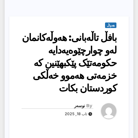
هەواڵ
بافڵ تاڵەبانی: هەوڵەکانمان
لەو چوارچێوەیەدایە
حکومەتێک پێکبهێنین کە
خزمەتی هەموو خەڵکی
کوردستان بکات
By
نوسەر
ئاب 18, 2025