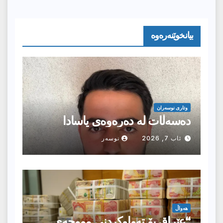
بیانخوێنەرەوە
وتارى نوسەران
دەسەڵات لە دەرەوەی یاسادا
ئاب 7, 2026
نوسەر
هەواڵ
“عێراق بۆ تەواوکردنی مووچەی