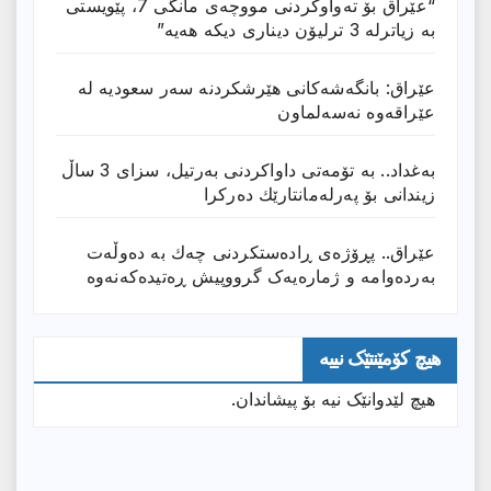
“عێراق بۆ تەواوکردنی مووچەی مانگى 7، پێویستی
بە زیاترلە 3 ترلیۆن دیناری دیکە هەیە”
عێراق: بانگەشەكانی هێرشكردنە سەر سعودیە لە
عێراقەوە نەسەلماون
بەغداد.. بە تۆمەتی داواكردنی بەرتیل، سزای 3 ساڵ
زیندانی بۆ پەرلەمانتارێك دەركرا
عێراق.. پڕۆژەی ڕادەستكردنی چەك بە دەوڵەت
بەردەوامە و ژمارەیەک گرووپیش ڕەتیدەکەنەوە
هیچ کۆمێنتێک نییە
هیچ لێدوانێک نیە بۆ پیشاندان.