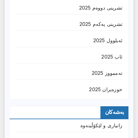
تشرینی دووەم 2025
تشرینی یەکەم 2025
ئەیلوول 2025
ئاب 2025
تەممووز 2025
حوزه‌یران 2025
بەشەکان
زانیارى و لێکۆڵینەوە