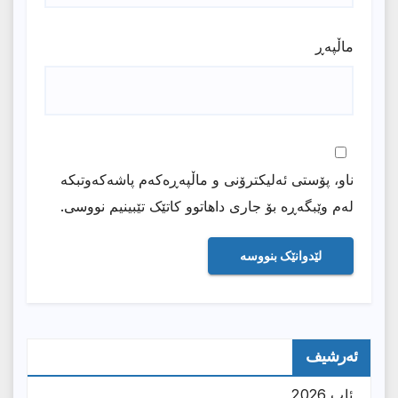
ماڵپه‌ڕ
ناو، پۆستی ئەلیکترۆنی و ماڵپەڕەکەم پاشەکەوتبکە
لەم وێبگەڕە بۆ جاری داهاتوو کاتێک تێبینیم نووسی.
ئەرشیف
ئاب 2026