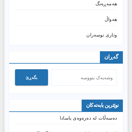
هەمەڕەنگ
هەواڵ
وتارى نوسەران
گەڕان
بگەڕێ
نوێترین بابەتەکان
دەسەڵات لە دەرەوەی یاسادا