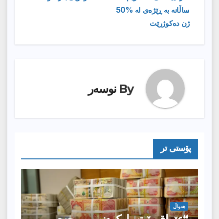
ساڵانە بە ڕێژەی لە %50
ژن دەکوژرێت
By
نوسەر
پۆستى تر
هەواڵ