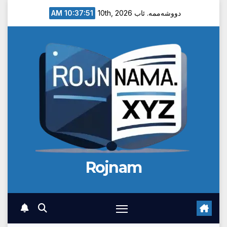
Ski
10:37:52 AM
دووشەممە. ئاب 10th, 2026
t
conten
Rojnam