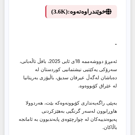
خوێندراوەتەوە:
(3.6K)
-
ئەمڕۆ دووشەممە 18ی ئابی 2025، بافڵ تاڵەبانی،
سەرۆکی یەکێتیی نیشتمانیی کوردستان لە
دەباشان لەگەڵ عیرفان سدیق، باڵیۆزی بەریتانیا
لە عێراق کۆبووەوە.
بەپێی راگەیەنداری کۆبوونەوەکە بێت، هەردوولا
هاوڕابوون لەسەر گرنگیی بەهێزکردنی
پەیوەندییەکان لە چوارچێوەی پابەندبوون بە ئامانجە
باڵاکان.