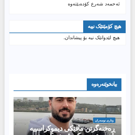
ئەحمەد شەرع کۆدەبێتەوە
هیچ کۆمێنتێک نییە
هیچ لێدوانێک نیە بۆ پیشاندان.
بیانخوێنەرەوە
وتارى نوسەران
ڕەخنەگرتن مافێکی دیموکراسییە