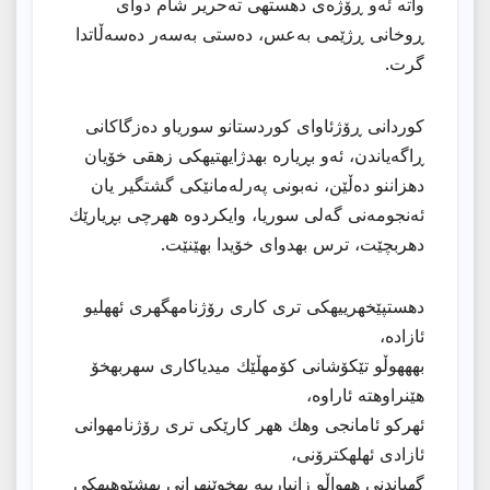
واته ئەو ڕۆژەی دهستهى تەحریر شام دوای
ڕوخانی ڕژێمی بەعس، دەستی بەسەر دەسەڵاتدا
گرت.
کوردانی ڕۆژئاواى كوردستانو سوریاو دەزگاکانی
ڕاگەیاندن، ئەو بڕیاره بهدژایهتیهكى زهقى خۆیان
دهزاننو دەڵێن، نەبونی پەرلەمانێکی گشتگیر یان
ئەنجومەنی گەلی سوریا، وایكردوه ههرچى بڕیارێك
دهربچێت، ترس بهدواى خۆیدا بهێنێت.
دهستپێخهرییهكی تری كاری رۆژنامهگهری ئههلیو
ئازاده،
بهههوڵو تێكۆشانی كۆمهڵێك میدیاكاری سهربهخۆ
هێنراوهته ئاراوه،
ئهركو ئامانجی وهك ههر كارێكی تری رۆژنامهوانی
ئازادی ئهلهكترۆنی،
گهیاندنی ههواڵو زانیارییه بهخوێنهرانی بهشێوهیهكی