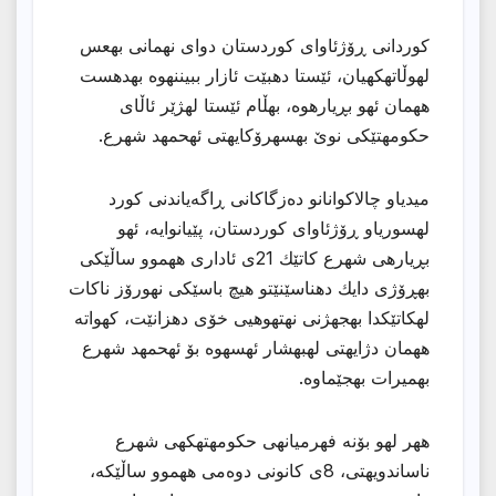
کوردانی ڕۆژئاواى كوردستان دواى نهمانى بهعس
لهوڵاتهكهیان، ئێستا دهبێت ئازار ببیننهوه بهدهست
ههمان ئهو بڕیارهوه، بهڵام ئێستا لهژێر ئاڵاى
حكومهتێكى نوێ بهسهرۆكایهتى ئهحمهد شهرع.
میدیاو چالاکوانانو دەزگاکانی ڕاگەیاندنی کورد
لهسوریاو ڕۆژئاواى كوردستان، پێیانوایه، ئهو
بڕیارهى شهرع كاتێك 21ى ئادارى ههموو ساڵێكى
بهڕۆژى دایك دهناسێنێتو هیچ باسێكى نهورۆز ناكات
لهكاتێكدا بهجهژنى نهتهوهیى خۆى دهزانێت، كهواته
ههمان دژایهتى لهبهشار ئهسهوه بۆ ئهحمهد شهرع
بهمیرات بهجێماوه.
ههر لهو بۆنه فهرمیانهى حكومهتهكهى شهرع
ناساندویهتى، 8ى کانونی دوەمى ههموو ساڵێكه،