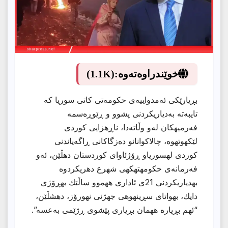
خوێندراوەتەوە:
(1.1K)
بڕیارێکی ئەمدواییەی حکومەتی کاتی سوریا کە
تایبەتە بەدیاریکردنی پشوو و ڕێوڕەسمه
فەرمیهكان لەو وڵاتەدا، ناڕهزایی كوردى
لێكهوتهوه، چالاکوانانو دەزگاکانی ڕاگەیاندنی
کوردی لهسوریاو ڕۆژئاواى كوردستان دهڵێن، ئەو
فەرمانەى حكومهتهكهى شهرع دهریكردوه
بهدیاریكردنى 21ى ئادارى ههموو ساڵێك بهڕۆژى
دایك، بهواتاى سڕینهوهى جهژنى نهورۆز، دهشڵێن،
“ئهم بڕیاره ههمان بڕیاری پێشوی ڕژێمی بەعسه”.