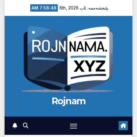
Ski
7:58:49 AM
پێنجشەممە. ئاب 6th, 2026
t
conten
Rojnam