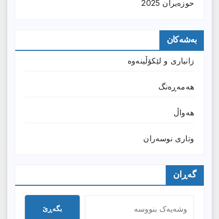
حوزه‌یران 2025
بەشەکان
زانیارى و لێکۆڵینەوە
هەمەڕەنگ
هەواڵ
وتارى نوسەران
گەڕان
بگەڕێ