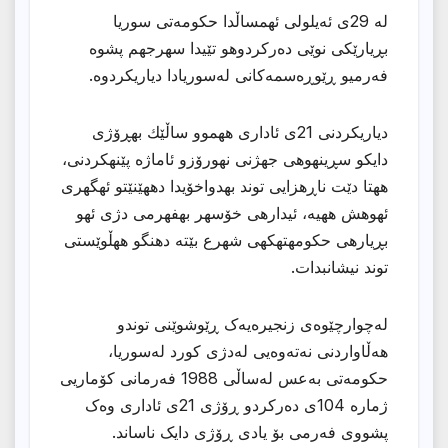
لە 29ی ئەیلولى ئهمساڵدا حکومەتی سوریا
بڕیارێکی نوێی دەرکردوهو تێیدا سهرجهم پشوه
فەرمیو ڕێوڕەسمەکانی لەسوریادا دیاریکردوه.
دیاریكردنى 21ى ئادارى ههموو ساڵێك بهڕۆژى
دایكو سڕینهوهى جهژنى نهورۆزو ئاماژه پێنهكردنى،
ههتا دێت ناڕهزایی توند بهدواخۆیدا دههێنێتو ئهگهرى
ئهوهش ههیه، ئیدارهى خۆسهر بهفهرمى دژى ئهو
بڕیارهى حكومهتهكهى شهرع بێته دهنگو ههڵوێستى
توند نیشانبدات.
لەچوارچێوەی زنجیرەیەک ڕێوشوێنی توندو
هەڵاواردنی نەتەوەیی لەدژی کورد لەسوریا،
حکومەتی بەعس لەساڵی 1988 فەرمانی کۆماریی
ژمارە 104ی دەرکردو ڕۆژی 21ی ئاداری وەک
پشووی فەرمی بۆ یادی ڕۆژی دایک ناساند.