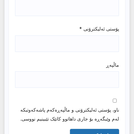
پۆستی ئەلیکترۆنی
*
ماڵپه‌ڕ
ناو، پۆستی ئەلیکترۆنی و ماڵپەڕەکەم پاشەکەوتبکە
لەم وێبگەڕە بۆ جاری داهاتوو کاتێک تێبینیم نووسی.