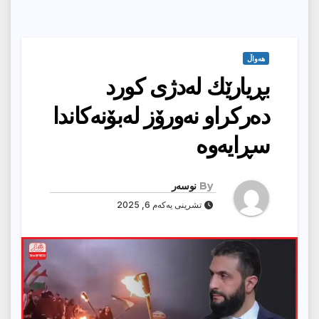
هەواڵ
بڕیارێك له‌دژى كورد
ده‌ركراو نه‌ورۆز له‌بۆنه‌كاندا
سڕایه‌وه‌
By
نوسەر
تشرینی یەکەم 6, 2025