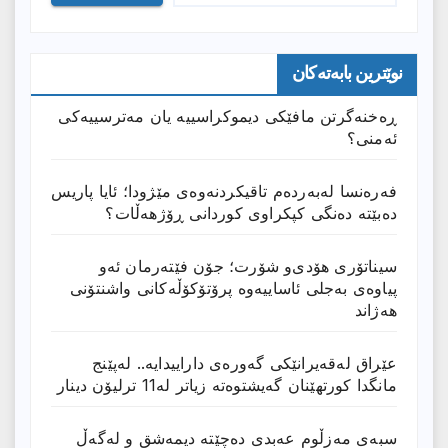
نوێترین بابەتەکان
ڕەخنەگرتن مافێکی دیموکراسییە یان مەترسییەکی
ئەمنی؟
فەرەنسا لەبەردەم تاقیکردنەوەی مێژودا؛ ئایا پاریس
دەبێتە دەنگی کپکراوی کوردانی ڕۆژھەڵات؟
سیناتۆری هۆدی‌و شۆرت؛ جۆن فێتەرمان ئەو
پیاوەی بەجلی ئاساییەوە پرۆتۆکۆڵەکانی واشنتۆنی
هەژاند
عێراق له‌قه‌یرانێكى گه‌وره‌ى داراییدایه‌.. له‌پێنج
مانگدا كورتهێنان گه‌یشتوه‌ته‌ زیاتر له‌11 ترلیۆن دینار
سبەی مەزڵوم عەبدی دەچێتە دیمەشق و لەگەڵ