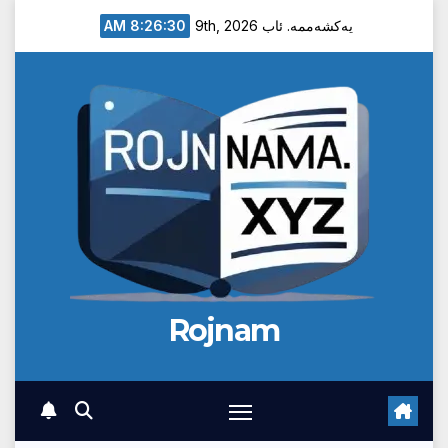
Ski
8:26:31 AM
یەکشەممە. ئاب 9th, 2026
t
conten
Rojnam