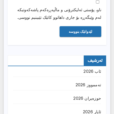
ناو، پۆستی ئەلیکترۆنی و ماڵپەڕەکەم پاشەکەوتبکە
لەم وێبگەڕە بۆ جاری داهاتوو کاتێک تێبینیم نووسی.
ئەرشیف
ئاب 2026
تەممووز 2026
حوزه‌یران 2026
ئایار 2026