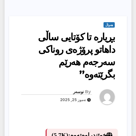
هەواڵ
بڕیارە تا كۆتایی ساڵی
داهاتو پرۆژەی روناكی
سەرجەم هەرێم
بگرێتەوە”
By
نوسەر
تەموز 25, 2025
خوێندراوەتەوە:
(5.7K)