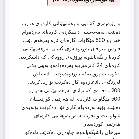
بەڕێوەبەری گشتیی بەرهەمهێنانی كارەبای هەرێم
دەڵێت، بەمەبەستی دابینكردنی كارەبای بەردەوام
هەزارو 500 مێگاوات كارەبای تازە بەرهەم دێت.
فارس میرخان بەڕێوەبەری گشتی بەرهەمهێنانی
كارەبا رایگەیاندوە، پڕۆژەی رووناكی كە دابینكردنی
كارەبای 24 كاتژمێرییە بەردەوامەو بەپێی پلانی
حكومەت پرۆسەكە بەڕێوەدەچێت، ئێستاش
لەڕێگەی داناغازەوە كار دەكرێت بۆ زیادكردنی
200 مەقمەق كە توانای بەرهەمهێنانی هەزارو
500 مێگاوات كارەبای لە هەرێمی كوردستان
دەبێت، بۆیە بەردەوام كاری تێدا دەكرێت بۆئەوەی
تەواو بێت و بخرێتە سەر بەرهەمی كارەبای
هەرێمی كوردستان.
میرخان راشیگەیاندوە، چاوەڕێ دەكرێت تاوەكو