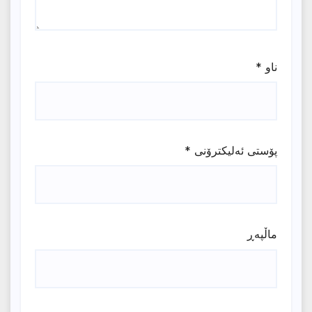
ناو
*
پۆستی ئەلیکترۆنی
*
ماڵپه‌ڕ