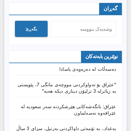
گەڕان
بگەڕێ
نوێترین بابەتەکان
دەسەڵات لە دەرەوەی یاسادا
“عێراق بۆ تەواوکردنی مووچەی مانگى 7، پێویستی
بە زیاترلە 3 ترلیۆن دیناری دیکە هەیە”
عێراق: بانگەشەكانی هێرشكردنە سەر سعودیە لە
عێراقەوە نەسەلماون
بەغداد.. بە تۆمەتی داواكردنی بەرتیل، سزای 3 ساڵ