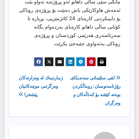
مانگی سێی ساڵی داهاتو ئەو پڕۆژەیە تەواو بێت
ئەمەش هاوكارێكی باش دەبێت بۆ پڕۆژەی روناكی
بۆ دابینكردنی كارەبای 24 كاتژمێریی، بڕیارە تا
كۆتایی ساڵی داهاتو كارەبای بەردەوام بگاتە
سەرتاسەری هەرێمی كوردستان و پڕۆژەی
روناكی بەتەواوی جێبەجێ بكرێت
ڕێدۆزیی
لقی سلێمانی سەندیكای
ژمارەیەك لە وەزارتەكان
رۆژنامەنوسان: روماڵكردن
وەرگرتنی موچەكانیان
بابەت
بوەتە كێشە بۆ كەناڵەكان و
پێشخرا
وەرگران