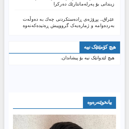
زیندانی بۆ پەرلەمانتارێك دەركرا
عێراق.. پڕۆژەی ڕادەستكردنی چەك بە دەوڵەت
بەردەوامە و ژمارەیەک گرووپیش ڕەتیدەکەنەوە
هیچ کۆمێنتێک نییە
هیچ لێدوانێک نیە بۆ پیشاندان.
بیانخوێنەرەوە