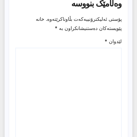
وەڵامێک بنووسە
پۆستی ئەلیکترۆنییەکەت بڵاوناکرێتەوە.
خانە
پێویستەکان دەستنیشانکراون بە
*
لێدوان
*