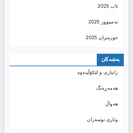
ئاب 2025
تەممووز 2025
حوزه‌یران 2025
بەشەکان
زانیارى و لێکۆڵینەوە
هەمەڕەنگ
هەواڵ
وتارى نوسەران