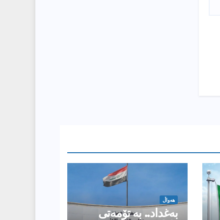
هەواڵ
بەغداد.. بە تۆمەتی