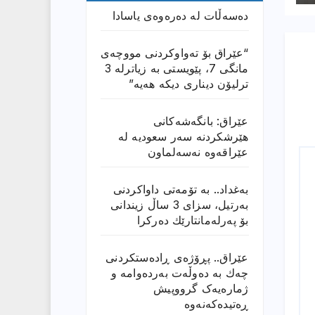
دەسەڵات لە دەرەوەی یاسادا
“عێراق بۆ تەواوکردنی مووچەی
مانگى 7، پێویستی بە زیاترلە 3
ترلیۆن دیناری دیکە هەیە”
عێراق: بانگەشەكانی
هێرشكردنە سەر سعودیە لە
عێراقەوە نەسەلماون
بەغداد.. بە تۆمەتی داواكردنی
بەرتیل، سزای 3 ساڵ زیندانی
بۆ پەرلەمانتارێك دەركرا
عێراق.. پڕۆژەی ڕادەستكردنی
چەك بە دەوڵەت بەردەوامە و
ژمارەیەک گرووپیش
ڕەتیدەکەنەوە