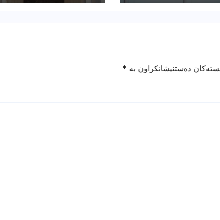
دەركرا
یستەکان دەستنیشانکراون بە
*