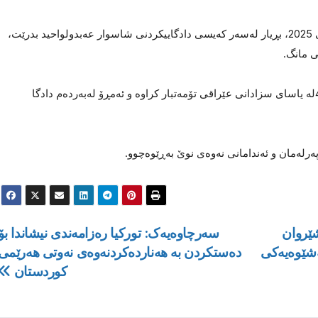
هەرچەندە بڕیاربوو ئەمڕۆ پێنجشەممە 21ـی ئابی 2025، بڕیار لەسەر کەیسی دادگاییکردنی شاسوار عەبدولواحید بدرێت،
سەرۆکی جوڵانەوەی نەوەی نوێ بە ماددەی 431لە یاسای سزادانی عێراقی تۆمەتبار کراوە و ئەمڕۆ لەبەردەم دادگا
پەرلەمان و ئەندامانی نەوەی نوێ بەڕێوەچوو.
شێروان
سەرچاوەیەک: تورکیا رەزامەندی نیشاندا بۆ
ەشێوەیەکی
دەستکردن بە هەناردەکردنەوەی نەوتی هەرێمی
کوردستان