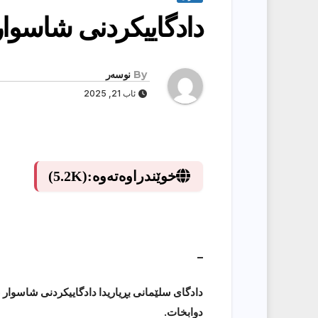
دادگاییکردنی شاسوار
By
نوسەر
ئاب 21, 2025
خوێندراوەتەوە:
(5.2K)
_
دوابخات.