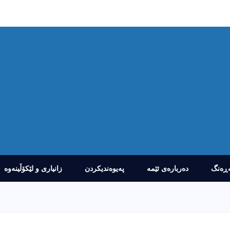
ڕەنگ
دەربارەى ئێمە
پەیوەندیکردن
زانیارى و لێکۆڵینەوە