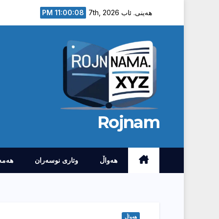
Ski
11:00:09 PM
هەینی. ئاب 7th, 2026
t
conten
Rojnam
هەواڵ
وتارى نوسەران
هەمە
هەواڵ