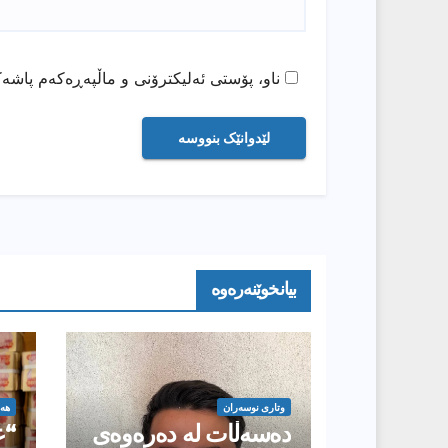
ناو، پۆستی ئەلیکترۆنی و ماڵپەڕەکەم پاشەک
بیانخوێنەرەوە
وتارى نوسەران
هە
دەسەڵات لە دەرەوەی
“ع