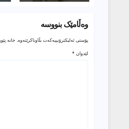
هەیە”
وەڵامێک بنووسە
پۆستی ئەلیکترۆنییەکەت بڵاوناکرێتەوە.
خانە پێو
لێدوان
*