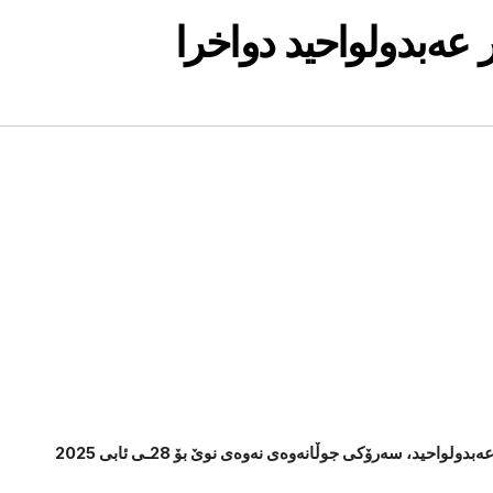
 عەبدولواحید دواخرا
دادگای سلێمانی بڕیاریدا دادگاییکردنی شاسوار عەبدولواحید، سەرۆکی جوڵانەوەی نەوەی نوێ بۆ 28ـی ئابی 2025