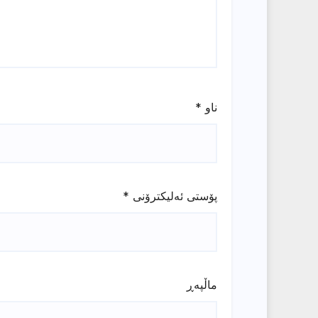
ناو
*
پۆستی ئەلیکترۆنی
*
ماڵپه‌ڕ