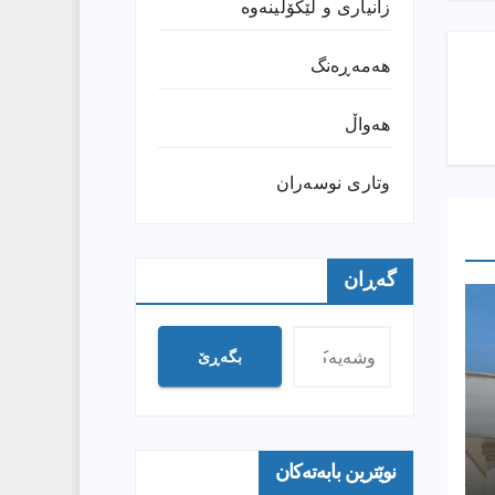
زانیارى و لێکۆڵینەوە
هەمەڕەنگ
هەواڵ
وتارى نوسەران
گەڕان
بگەڕێ
نوێترین بابەتەکان