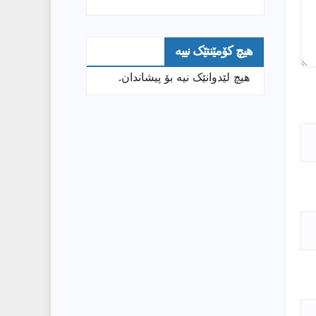
هیچ کۆمێنتێک نییە
هیچ لێدوانێک نیە بۆ پیشاندان.