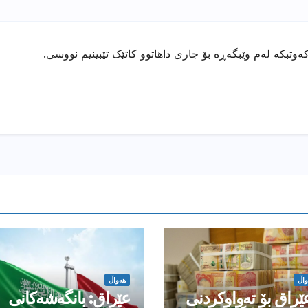
ەوتبکە لەم وێبگەڕە بۆ جاری داهاتوو کاتێک تێبینیم نووسی.
واڵ
هەواڵ
ێراق بۆ تەواوکردنی
عێراق: بانگەشەكانی