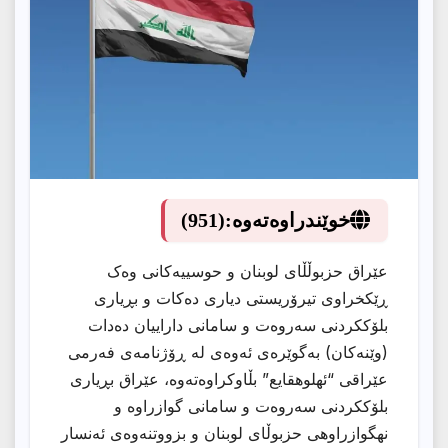
خوێندراوەتەوە:
(951)
عێراق حزبوڵڵای لوبنان و حوسییەکانی وەک
ڕێکخراوی تیرۆریستی دیاری دەکات و بڕیاری
بلۆككردنی سەروەت و سامانی داراییان دەدات
(وێنەکان) بەگوێرەی ئەوەی لە ڕۆژنامەی فەرمی
عێراقی “ئهلوهقایع” بڵاوکراوەتەوە، عێراق بڕیاری
بلۆككردنی سەروەت و سامانی گوازراوه و
نهگوازراوهی حزبوڵای لوبنان و بزووتنەوەی ئەنسار