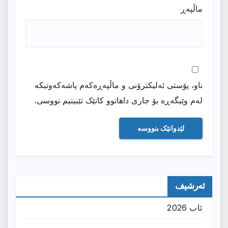
ماڵپه‌ڕ
ناو، پۆستی ئەلیکترۆنی و ماڵپەڕەکەم پاشەکەوتبکە
لەم وێبگەڕە بۆ جاری داهاتوو کاتێک تێبینیم نووسی.
ئەرشیف
ئاب 2026