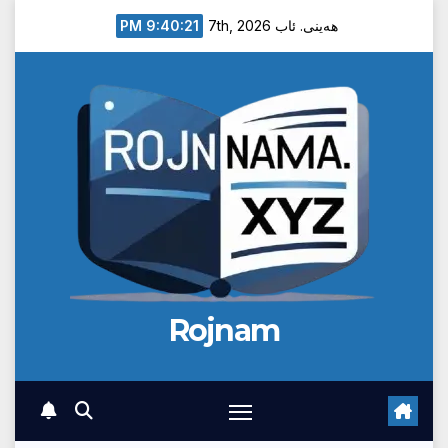
Ski
9:40:21 PM
هەینی. ئاب 7th, 2026
t
conten
Rojnam