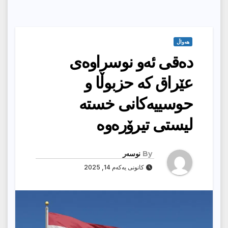
هەواڵ
ده‌قی ئه‌و نوسراوه‌ی
عێراق كه‌ حزبوڵا و
حوسییه‌كانی خسته‌
لیستی تیرۆره‌وه‌
By
نوسەر
کانونی یەکەم 14, 2025