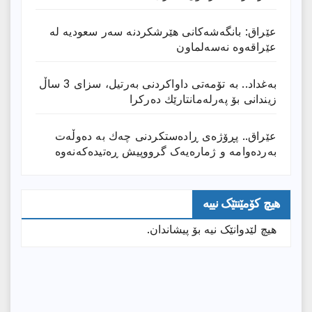
عێراق: بانگەشەكانی هێرشكردنە سەر سعودیە لە
عێراقەوە نەسەلماون
بەغداد.. بە تۆمەتی داواكردنی بەرتیل، سزای 3 ساڵ
زیندانی بۆ پەرلەمانتارێك دەركرا
عێراق.. پڕۆژەی ڕادەستكردنی چەك بە دەوڵەت
بەردەوامە و ژمارەیەک گرووپیش ڕەتیدەکەنەوە
هیچ کۆمێنتێک نییە
هیچ لێدوانێک نیە بۆ پیشاندان.