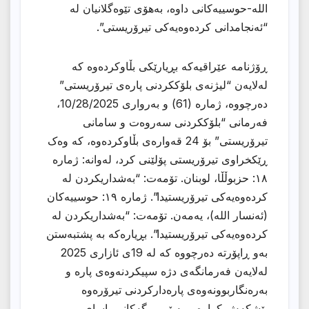
الله-حوسییەکانی داوە، بەهۆی تێوەگلانیان لە
“ئەنجامدانی کردەوەیەکی تیرۆریستی”.
ڕۆژنامە عێراقیەکە بڕیارێکی بڵاوکردەوە کە
لەلایەن “لیژنەی بلۆككردنی پارەی تیرۆریستی”
دەرچووە، ژمارە (61) و بەرواری 10/28/2025،
فەرمانی “بلۆككردنی سەروەت و سامانی
تیرۆریستی” بۆ 24 قەوارەی بڵاوکردەوە، کە وەک
ڕێکخراوی تیرۆریستی پۆلێنی کرد، لەوانە: ژمارە
١٨: حزبوڵڵا، لوبنان. تۆمەت: “بەشداریکردن لە
کردەوەیەکی تیرۆریستیدا”. ژمارە ١٩: حوسییەکان
(ئەنسار الله)، یەمەن. تۆمەت: “بەشداریکردن لە
کردەوەیەکی تیرۆریستیدا”. بڕیارەکە بە پشتبەستن
بەو ڕاپۆرتە دەرچووە کە لە 19ی ئازاری 2025
لەلایەن فەرمانگەی دژە سپیکردنەوەی پارە و
بەرەنگاربوونەوەی پارەدارکردنی تیرۆرەوە
پێشکەش کراوە و بەپێی بڕگەکانی یاسای