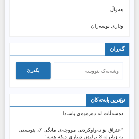
هەواڵ
وتارى نوسەران
گەڕان
بگەڕێ
نوێترین بابەتەکان
دەسەڵات لە دەرەوەی یاسادا
“عێراق بۆ تەواوکردنی مووچەی مانگى 7، پێویستی
بە زیاترلە 3 ترلیۆن دیناری دیکە هەیە”