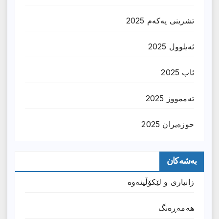
تشرینی یەکەم 2025
ئەیلوول 2025
ئاب 2025
تەممووز 2025
حوزه‌یران 2025
بەشەکان
زانیارى و لێکۆڵینەوە
هەمەڕەنگ