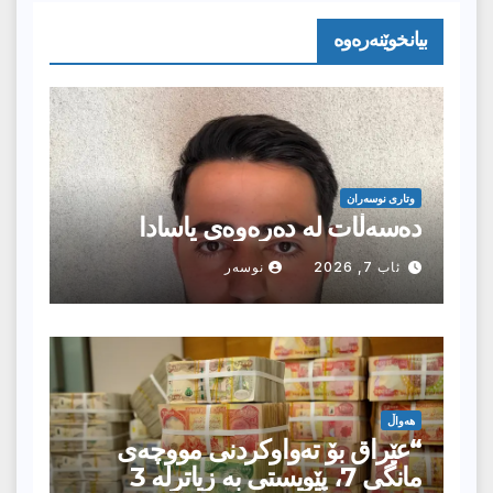
بیانخوێنەرەوە
وتارى نوسەران
دەسەڵات لە دەرەوەی یاسادا
ئاب 7, 2026
نوسەر
هەواڵ
“عێراق بۆ تەواوکردنی مووچەی
مانگى 7، پێویستی بە زیاترلە 3