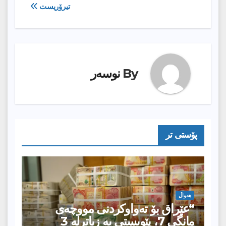
بابەت
تیرۆریست
By
نوسەر
پۆستى تر
هەواڵ
“عێراق بۆ تەواوکردنی مووچەی
مانگى 7، پێویستی بە زیاترلە 3