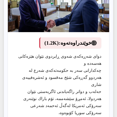
خوێندراوەتەوە:
(1.2K)
دوای شەڕەکەی شەوی ڕابردوی نێوان هێزەکانی
هەسەدە و
چەکدارانی سەر بە حکومەتەکەی شەرع لە
هەردوو گەڕەکی شێخ مەقسود و ئەشرەفییەی
شاری
حەلەب و دواتر راگەیاندنی ئاگربەستی نێوان
هەردولا، ئەمڕۆ سێشەممە، تۆم باراك نوێنەری
سەرۆكی ئەمریكا لەگەڵ ئەحمەد شەرعی
سەرۆكی سوریا كۆبوەوە،