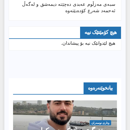
سبەی مەزڵوم عەبدی دەچێتە دیمەشق و لەگەڵ
ئەحمەد شەرع کۆدەبێتەوە
هیچ کۆمێنتێک نییە
هیچ لێدوانێک نیە بۆ پیشاندان.
بیانخوێنەرەوە
وتارى نوسەران