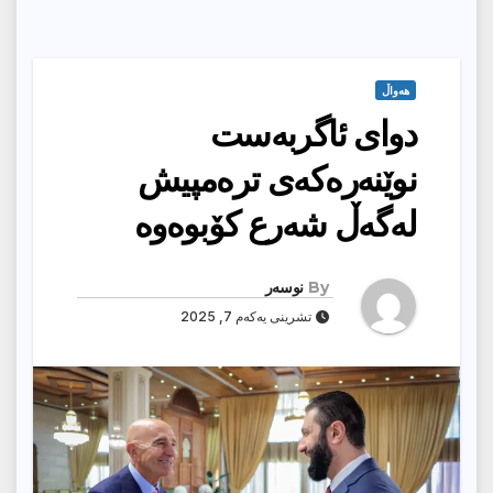
هەواڵ
دوای ئاگربەست
نوێنەرەکەی ترەمپیش
لەگەڵ شەرع کۆبوەوە
By
نوسەر
تشرینی یەکەم 7, 2025