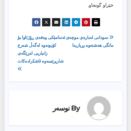
خێراو گونجاو.
ڕێدۆزیی
سودانی لەبارەی موچەی
ئه‌ندامێكى وه‌فدى ڕۆژئاوا بۆ
مانگی هەشتەوە بڕیاریدا
كۆبونه‌وه‌ له‌گه‌ڵ شه‌رع
بابەت
زانیاریى له‌ڕێگه‌ى
شارپرێسه‌وه‌ ئاشكراده‌كات
By
نوسەر