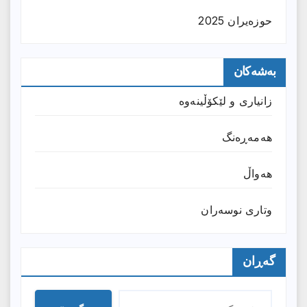
حوزه‌یران 2025
بەشەکان
زانیارى و لێکۆڵینەوە
هەمەڕەنگ
هەواڵ
وتارى نوسەران
گەڕان