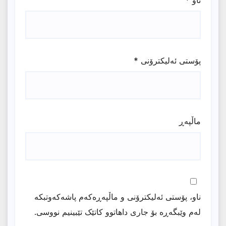
پۆستی ئەلیکترۆنی
*
ماڵپه‌ڕ
ناو، پۆستی ئەلیکترۆنی و ماڵپەڕەکەم پاشەکەوتبکە
لەم وێبگەڕە بۆ جاری داهاتوو کاتێک تێبینیم نووسی.