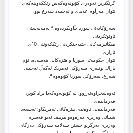
گرنگترین تەوەری کۆبونەوەکەش رێککەوینەکەی
نێوان مەزڵوم عەبدی و ئەحمەد شەرع بوو.
سەرۆکایەتی سوریا بڵاویکردەوە،” بەمەبەستی
تاوتوێکردنی
میكانیزمەكانی جێبەجێكردنی رێككەوتنی 10ی
ئازاری
نێوان حكومەتی سوریا و هێزەکانی هەسەدە، تۆم
باراك نوێنەری سەرۆكی ئەمریكا لەگەڵ ئەحمەد
شەرع، سەرۆكی سوریا كۆبوەوە “.
ئەوەشخراوەتەڕوو، لە کۆبونەوەکەدا براد كوپر،
فەرماندەی
فەرماندەیی ناوەندی هێزەكانی ئەمریكاو؛ ئەسعەد
شیبانی وەزیری دەرەوەو مرهف ئەبو قەسرە
وەزیری بەرگریو حسێن سەلامە سەرۆكی دەزگای