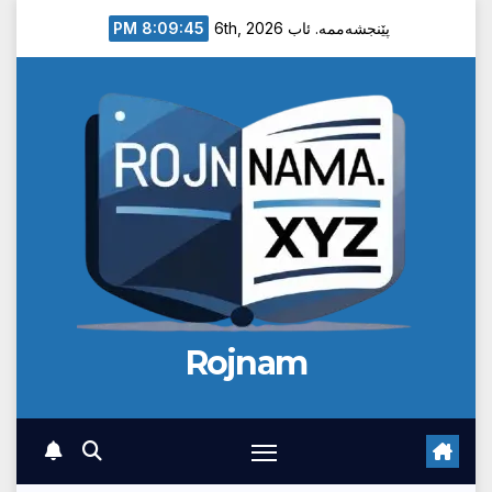
Ski
8:09:46 PM
پێنجشەممە. ئاب 6th, 2026
t
conten
Rojnam