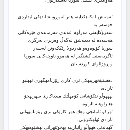
هەواڵگری گشتی سوریا بەشداربون.
ئەمەش لەکاتێکدایە، هەر ئەمڕۆ، شاندێکی ئیدارەی
خۆسەر بە
سەرۆكایەتی مەزڵوم عەبدی فەرماندەی هێزەکانی
هەسەدە لە دیمەشق لەگەڵ وەزیری بەرگری
سوریا کۆبوەوەو هەردولا رێككەوتن لەسەر
ئاگربەستی گشتگیر لە هەموو ناوچەكانی سوریا
و ڕۆژئاوای کوردستان.
دهستپێخهرییهكی تری كاری رۆژنامهگهری ئههلیو
ئازاده،
بهههوڵو تێكۆشانی كۆمهڵێك میدیاكاری سهربهخۆ
هێنراوهته ئاراوه،
ئهركو ئامانجی وهك ههر كارێكی تری رۆژنامهوانی
ئازادی ئهلهكترۆنی،
گهیاندنی ههواڵو زانیارییه بهخوێنهرانی بهشێوهیهكی