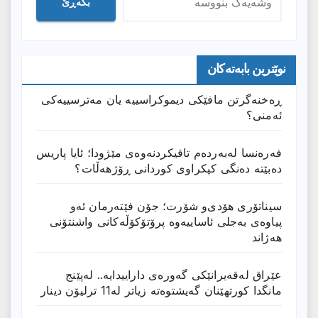
بگەڕێ
نوێترین بابەتەکان
ڕەخنەگرتن مافێکی دیموکراسییە یان مەترسییەکی
ئەمنی؟
فەرەنسا لەبەردەم تاقیکردنەوەی مێژودا؛ ئایا پاریس
دەبێتە دەنگی کپکراوی کوردانی ڕۆژھەڵات؟
سیناتۆری هۆدی‌و شۆرت؛ جۆن فێتەرمان ئەو
پیاوەی بەجلی ئاساییەوە پرۆتۆکۆڵەکانی واشنتۆنی
هەژاند
عێراق له‌قه‌یرانێكى گه‌وره‌ى داراییدایه‌.. له‌پێنج
مانگدا كورتهێنان گه‌یشتوه‌ته‌ زیاتر له‌11 ترلیۆن دینار