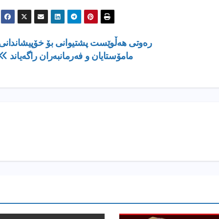
ره‌وتی هه‌ڵوێست پشتیوانی بۆ خۆپیشاندانی
مامۆستایان و فه‌رمانبه‌ران راگه‌یاند