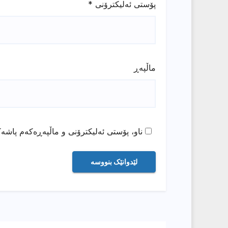
پۆستی ئەلیکترۆنی
*
ماڵپه‌ڕ
ناو، پۆستی ئەلیکترۆنی و ماڵپەڕەکەم پاشەک