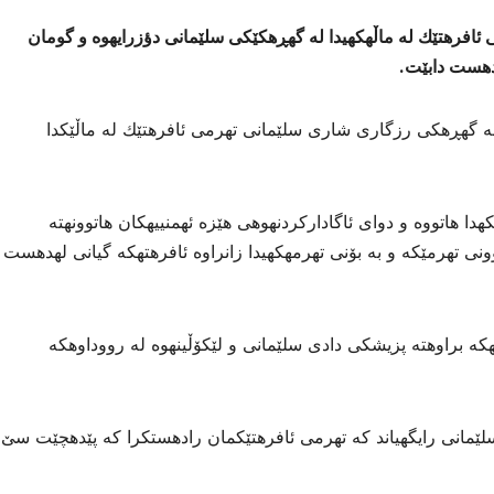
 ئافرهتێك له ماڵهكهیدا له گهڕهكێكی سلێمانی دؤزرايهوه و گومان
دهست دابێت.
 له گهڕهكی رزگاری شاری سلێمانی تهرمی ئافرهتێك له ماڵێكدا
دا هاتووه و دوای ئاگاداركردنهوهی هێزه ئهمنییهكان هاتوونهته
نی تهرمێكه و به بۆنی تهرمهكهیدا زانراوه ئافرهتهكه گیانی لهدهست
هكه براوهته پزیشكی دادی سلێمانی و لێكۆڵینهوه له رووداوهكه
ێمانی رایگهیاند كه تهرمی ئافرهتێكمان رادهستكرا كه پێدهچێت سێ