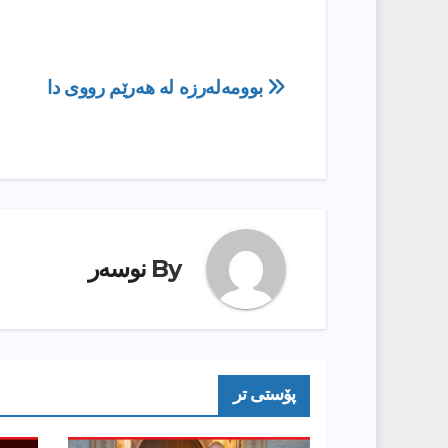
ڕێدۆزیی
بوومەلەرزە لە هه‌رێم رووی دا
بابەت
By
نوسەر
پۆستى تر