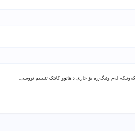
ەوتبکە لەم وێبگەڕە بۆ جاری داهاتوو کاتێک تێبینیم نووسی.