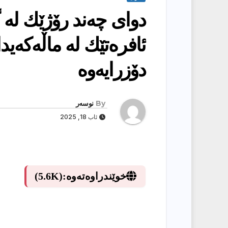
دوای‌ چه‌ند رۆژێك له‌ 
ئافره‌تێك له‌ ماڵه‌كه‌ید
دۆزرایه‌وه‌
By
نوسەر
ئاب 18, 2025
خوێندراوەتەوە:
(5.6K)