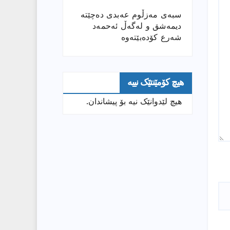
سبەی مەزڵوم عەبدی دەچێتە
دیمەشق و لەگەڵ ئەحمەد
شەرع کۆدەبێتەوە
هیچ کۆمێنتێک نییە
هیچ لێدوانێک نیە بۆ پیشاندان.