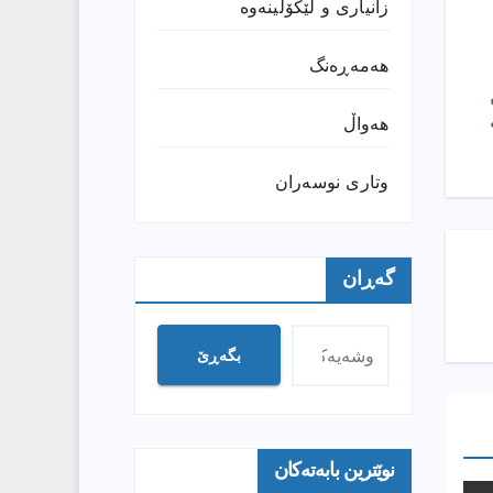
زانیارى و لێکۆڵینەوە
هەمەڕەنگ
هەواڵ
وتارى نوسەران
گەڕان
بگەڕێ
نوێترین بابەتەکان