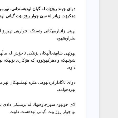
دوای چهند رۆژێك له گیان لهدهستدانی، تهرمی
دهكرێت زياتر لة سێ چوار رۆژ بێت گیانی له
بهپێی زانیارییهكانی وێستگه، ئێوارهی ئهمڕۆ
بینراوهتهوه.
بهوتهی شایهتحاڵهكان بۆنێكی ناخۆش له ماڵهكه
شوێنهكه و دهركهوتووه كه هۆكاری بۆنهكه بوو
داوه.
دوای ئاگاداركردنهوهی هێزه ئهمنییهكان تهرم
بهردهوامه.
لای خۆیهوه سهرچاوهیهك له پزیشكی دادی سل
بۆ چوار رۆژ بێت گیانی لهدهست دابێت.