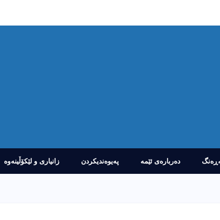
ڕەنگ
دەربارەى ئێمە
پەیوەندیکردن
زانیارى و لێکۆڵینەوە