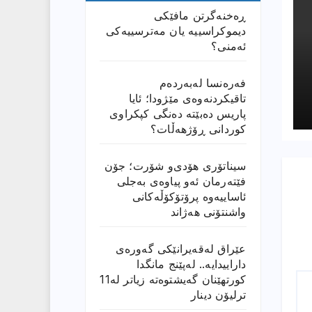
ڕەخنەگرتن مافێکی
دیموکراسییە یان مەترسییەکی
ئەمنی؟
فەرەنسا لەبەردەم
تاقیکردنەوەی مێژودا؛ ئایا
پاریس دەبێتە دەنگی کپکراوی
کوردانی ڕۆژھەڵات؟
سیناتۆری هۆدی‌و شۆرت؛ جۆن
فێتەرمان ئەو پیاوەی بەجلی
ئاساییەوە پرۆتۆکۆڵەکانی
واشنتۆنی هەژاند
عێراق له‌قه‌یرانێكى گه‌وره‌ى
داراییدایه‌.. له‌پێنج مانگدا
كورتهێنان گه‌یشتوه‌ته‌ زیاتر له‌11
ترلیۆن دینار