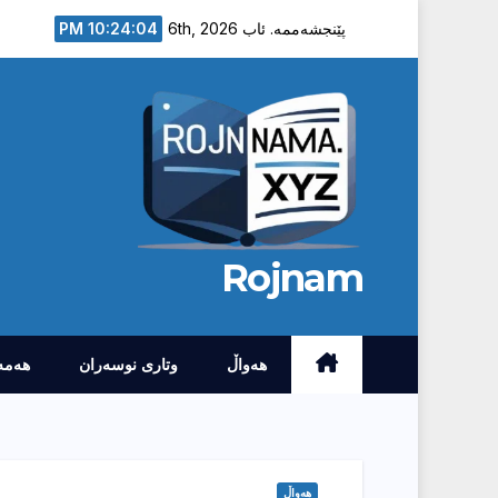
Ski
10:24:05 PM
پێنجشەممە. ئاب 6th, 2026
t
conten
Rojnam
هەواڵ
وتارى نوسەران
هەمە
هەواڵ