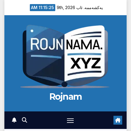
Ski
11:15:26 AM
یەکشەممە. ئاب 9th, 2026
t
conten
Rojnam