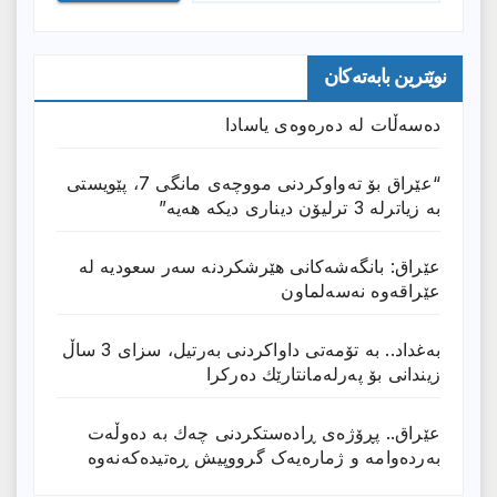
نوێترین بابەتەکان
دەسەڵات لە دەرەوەی یاسادا
“عێراق بۆ تەواوکردنی مووچەی مانگى 7، پێویستی
بە زیاترلە 3 ترلیۆن دیناری دیکە هەیە”
عێراق: بانگەشەكانی هێرشكردنە سەر سعودیە لە
عێراقەوە نەسەلماون
بەغداد.. بە تۆمەتی داواكردنی بەرتیل، سزای 3 ساڵ
زیندانی بۆ پەرلەمانتارێك دەركرا
عێراق.. پڕۆژەی ڕادەستكردنی چەك بە دەوڵەت
بەردەوامە و ژمارەیەک گرووپیش ڕەتیدەکەنەوە