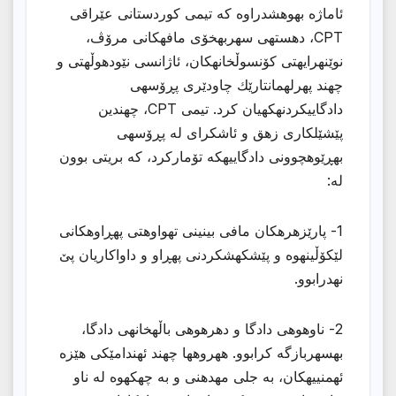
ئاماژه بهوهشدراوه كه تیمی كوردستانی عێراقی
CPT، دهستهی سهربهخۆی مافهكانی مرۆڤ،
نوێنهرایهتی كۆنسوڵخانهكان، ئاژانسی نێودهوڵهتی و
چهند پهرلهمانتارێك چاودێری پڕۆسهی
دادگاییكردنهكهیان كرد. تیمی CPT، چهندین
پێشێلكاری زهق و ئاشكرای له پڕۆسهی
بهڕێوهچوونی دادگاییهكه تۆماركرد، كه بریتی بوون
له:
1- پارێزهرهكان مافی بینینی تهواوهتی پهڕاوهكانی
لێكۆڵینهوه و پێشكهشكردنی پهڕاو و داواكاریان پێ
نهدرابوو.
2- ناوهوهی دادگا و دهرهوهی باڵهخانهی دادگا،
بهسهربازگه كرابوو. ههروهها چهند ئهندامێكی هێزه
ئهمنییهكان، به جلی مهدهنی و به چهكهوه له ناو