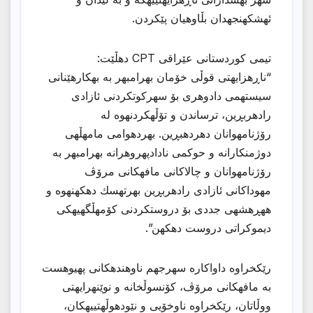
ئهشكهنجهدان بڵاوهیان پێكردن.
تیمی كوردستانی عێراقی CPT دهڵێت:
“ناڕهزایهتی قوڵی خۆمان بهرامبهر به بهكارهێنانی
سیستهمی دادوهری بۆ سهركوتكردنی ئازادی
رادهربڕین، ترساندن و تۆڵهكردنهوه له
رۆژنامهوانان دهردهبڕین. بهردهوامی مامهڵهی
دوژمنكارانه و حوكمی نادادپهروهرانه بهرامبهر به
رۆژنامهوانان و چالاكانی مافهكانی مرۆڤ
مهوداكانی ئازادی رادهربڕین بهرتهسك دهكهنهوه و
ههڕهشهی جددی بۆ دروستكردنی كۆمهڵگهیهكی
دیموكراتی دروست دهكهن”.
رێكخراوه داواكاره سهرجهم ناوهندهكانی پهیوهست
به مافهكانی مرۆڤ، كۆنسوڵخانه و نوێنهرایهتی
ووڵاتان، رێكخراوه ناوخۆیی و نێودهوڵهتییهكان،