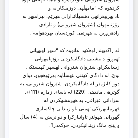
كردهوه كه “مامهڵهی دوژمنكارانه و
ناداپهروهرانهی دهسهڵاتدارانی ههرێم، بهرامبهر به
رۆژنامهوان (شێروان شێروانی) و ئازادی
رادهربڕین له ههرێمی كوردستان بهردهوامه”.
له راگهیهندراوهكهدا هاتووه كه “سهر لهبهیانی
ئهمڕۆ، دانیشتنی دادگاییكردنی رۆژنامهوانی
زیندانیكراو، شێروان شێروانی لهسهر كهیسێكی
نوێ، له دادگای كهتنی بنهسڵاوه بهڕێوهچوو. دوای
دوو كاتژمێر له دادگاییكردن، شێروان شێروانی، به
گوێرهی ماددهی (229) له یاسای ژماره (111)ی
سزادانی عێراقی، به ههڕهشهكردن له
فهرمانبهرێكی ئهمنی ناو زیندانی چاكسازی
گهورانی ههولێر تاوانباركرا و دواتریش به (4) ساڵ
و پێنج مانگ زیندانیكردن، حوكمدرا”.