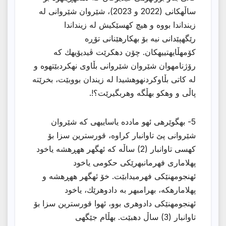
ساڵهكانی (2022 و 2023)، شێروان شێروانی له
زینداندا بووه و هیچ كهسێكیش له زینداندا
رێگهپێدانی نیه بۆ بهكارهێنانی تۆڕه
كۆمهڵایهتییهكان. چۆن دهكرێت ڤیدیۆیهك كه
رۆژنامهوان شێروان شێروانی بڵاوی نهكردبێتهوه و
له كاتی بڵاوكردنهوهشیدا له زیندان بووبێت، بخرێته
پاڵی و وهكو بهڵگه وهربگیرێت؟!.
5- بهگوێرهی ئهو مادده یاساییهی كه شێروان
شێروانی پێ تاوانبار كراوه، قورسترین سزا بۆ
كهسی تاوانبار (2) ساڵه كه ئهگهر ههڕهشه یاخود
پهلاماری فهرمانبهرێكی حكومی یاخود
ئهنجومهنێكی فهرمیدابێت. خۆ ئهگهر ههڕهشه و
پهلامارهكه، بهرامبهر به دادوهرێك، یاخود
ئهنجومهنێكی دادوهری بوو، ئهوا قورسترین سزا بۆ
تاوانبار (3) ساڵ دهبێت. بهڵام جێگهی