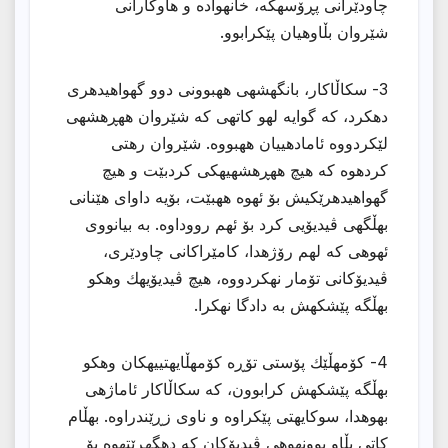
چاودێرانی پڕۆسهكه، خانهواده و هاوكارانی
شێروان بڵاوهیان پێكرابوو.
3- سكاڵاكار، بانگهشهی ههبوونی دوو گهواهیدهری
دهكرد، كه گوایه لهو كاتهی كه شێروان ههڕهشهی
لێكردووه ئامادهییان ههبووه. شێروان رهتی
كردهوه كه هیچ ههڕهشهیهكی كردبێت و هیچ
گهواهیدهرێكیش بۆ ئهوه ههبێت، بۆیه داوای هێنانی
بهڵگهی ڤیدیۆیی كرد بۆ ئهم رووداوه. به بیانووی
ئهوهی كه لهم رۆژهدا، كامێراكانی چاودێری،
ڤیدیۆكانی تۆمار نهكردووه، هیچ ڤیدیۆیهك وهكو
بهڵگه پێشكهش به دادگا نهكرا.
4- كۆمهڵێك پۆستی تۆڕه كۆمهڵایهتییهكان وهكو
بهڵگه پێشكهش كرابوون، كه سكاڵاكار ئاماژهی
بهوهدا، سوكایهتی پێكراوه و ناوی زڕێندراوه. بهڵام
كاتی بڵاو بوونهوهی ڤیدیۆكان كه دهگهڕێتهوه بۆ