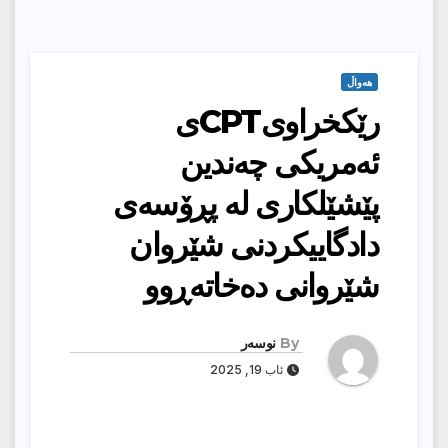
هەواڵ
رێكخراوی‌CPTی
ئه‌مریكی‌ چه‌ندین
پێشێلكاری له‌ پڕۆسه‌ی
دادگاییكردنی‌ شێروان
شێروانی‌ ده‌خاته‌ڕوو
By
نوسەر
ئاب 19, 2025