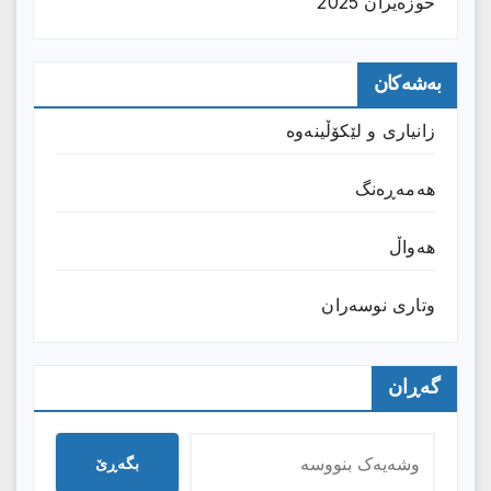
حوزه‌یران 2025
بەشەکان
زانیارى و لێکۆڵینەوە
هەمەڕەنگ
هەواڵ
وتارى نوسەران
گەڕان
بگەڕێ