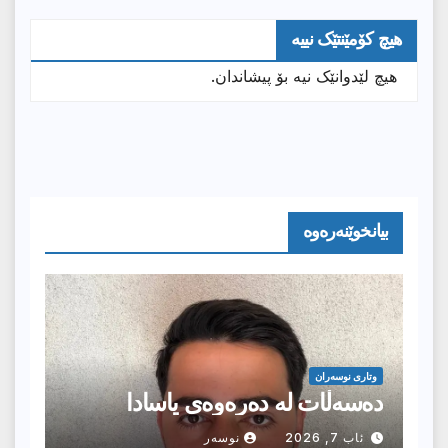
هیچ کۆمێنتێک نییە
هیچ لێدوانێک نیە بۆ پیشاندان.
بیانخوێنەرەوە
وتارى نوسەران
دەسەڵات لە دەرەوەی یاسادا
ئاب 7, 2026
نوسەر