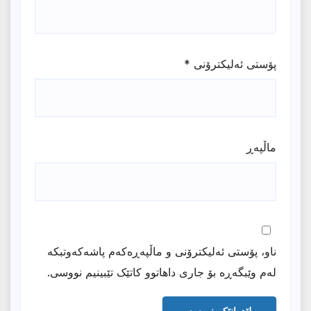
پۆستی ئەلیکترۆنی
*
ماڵپه‌ڕ
ناو، پۆستی ئەلیکترۆنی و ماڵپەڕەکەم پاشەکەوتبکە
لەم وێبگەڕە بۆ جاری داهاتوو کاتێک تێبینیم نووسی.