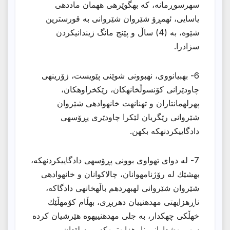
سهرسوڕمانه، كه بهگوێرهی ههمان ماددهی
یاسایی، ئهمڕۆ شێروان شێروانی به قورسترین
شێوه، به (4) ساڵ و پێنج مانگ زیندانیكردن
سزادرا.
6- بهبیانووی، نهبوونی شوێنی پێویست، زۆرینهی
چاودێرانی كۆنسوڵخانهكان، رێكخراوهكان،
پهرلهمانتاران و تهنانهت خانهوادهی شێروان
شێروانی رێگریان لێكرا چاودێری پڕۆسهی
دادگاییكردنهكه بكهن.
7- له دوای تهواوی بوونی پڕۆسهی دادگاییكردنهكه،
بهشێك له رۆژنامهوانان، چالاكوانان و خانهوادهی
شێروان شێروانی لهبهردهم باڵهخانهی دادگاكه،
ناڕهزایهتی مهدهنییان دهربڕی، بهڵام كۆمهڵێك
خهڵكی چهكدار، به جلی مهدهنییهوه هێرشیان كرده
سهر بهشدارانی ناڕهزایهتییهكه و به لێدان و