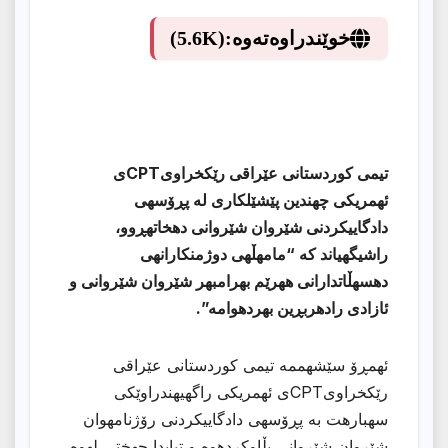
خوێندراوەتەوە:
(5.6K)
تیمی كوردستانی عێراقی رێكخراویCPTی
ئهمریكی چهندین پێشێلكاری له پڕۆسهی
دادگاییكردنی شێروان شێروانی دهخاتهڕوو،
راشیگهیاند كه “مامهڵهی دوژمنكارانهی
دهسهڵاتدارانی ههرێم بهرامبهر شێروان شێروانی و
ئازادی رادهربڕین بهردهوامه”.
ئهمڕۆ سێشهممه تیمی كوردستانی عێراقی
رێكخراویCPTی ئهمریكی راگهیهندراوێكی
سهبارهت به پڕۆسهی دادگاییكردنی رۆژنامهوان
شێروان شێروانی بڵاوكردهوه و تیایدا جهختی لهوه