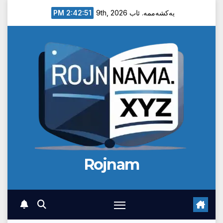
Ski
2:42:52 PM
یەکشەممە. ئاب 9th, 2026
t
conten
Rojnam