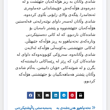
شاندی وڵاتان بە ریز هۆڵەكەیان جێهێشت و لە
دەرەوەی هۆڵەكەش خۆپیشاندانی جەماوەری
ئەنجامدرا. پێگەی والای زایۆنی بڵاوی كردەوە،
شاندی وڵاتان لەسەر داوای نوێنەرایەتی فەلەستین
هۆڵەكەیان جێهێشتووە و پێشتر نامەیان بۆ
شاندەكان ناردبوو، كە لە كاتی دەستپێكردنی
وتارەكەی نەتەنیاهوو بە ڕیز هۆڵەكە جێبهێڵن.
لەكاتی جێهێشتنی بەكۆمەڵی هۆڵەكە لەلایەن
شاندی وڵاتانەوە، سەرۆكی كۆبوونەوەكە داوای لە
شاندەكان كرد كە ڕێز لە ڕێساكانی دانیشتنەكە
بگرن و لە شوێنەكانی خۆیان دانیشن، بەڵام شاندی
وڵاتان پێشتر هەماهەنگییان بۆ جێهێشتنی هۆڵەكە
كردبوو.
ڕێدۆزیی
نەتەنیاهوو هەڕەشەی بە
بەمەبەستى پاڵپشتیكردنی