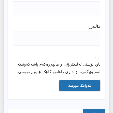
ماڵپه‌ڕ
ناو، پۆستی ئەلیکترۆنی و ماڵپەڕەکەم پاشەکەوتبکە
لەم وێبگەڕە بۆ جاری داهاتوو کاتێک تێبینیم نووسی.