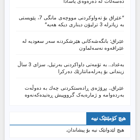
دەسەڵات لە دەرەوەی یاسادا
“عێراق بۆ تەواوکردنی مووچەی مانگى 7، پێویستی
بە زیاترلە 3 ترلیۆن دیناری دیکە هەیە”
عێراق: بانگەشەكانی هێرشكردنە سەر سعودیە لە
عێراقەوە نەسەلماون
بەغداد.. بە تۆمەتی داواكردنی بەرتیل، سزای 3 ساڵ
زیندانی بۆ پەرلەمانتارێك دەركرا
عێراق.. پڕۆژەی ڕادەستكردنی چەك بە دەوڵەت
بەردەوامە و ژمارەیەک گرووپیش ڕەتیدەکەنەوە
هیچ کۆمێنتێک نییە
هیچ لێدوانێک نیە بۆ پیشاندان.