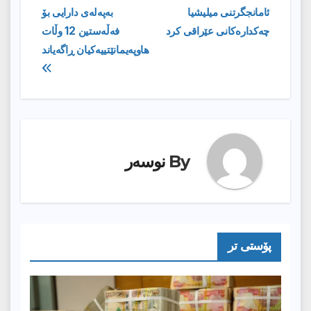
ئامانجگرتنی میلیشیا
بەپەلەی دارایی بۆ
بابەت
چەكدارەكانی عێراقی كرد
فەڵەستین 12 وڵات
هاوپەیمانێتییەكیان ڕاگەیاند
By
نوسەر
پۆستى تر