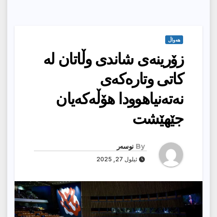
هەواڵ
زۆرینەی شاندی وڵاتان لە
كاتی وتارەكەی
نەتەنیاهوودا هۆڵەكەیان
جێهێشت
By
نوسەر
ئیلول 27, 2025