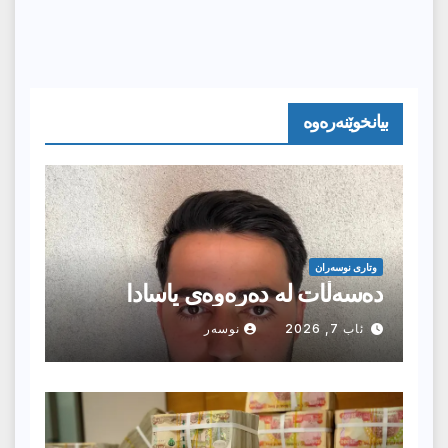
بیانخوێنەرەوە
وتارى نوسەران
دەسەڵات لە دەرەوەی یاسادا
ئاب 7, 2026
نوسەر