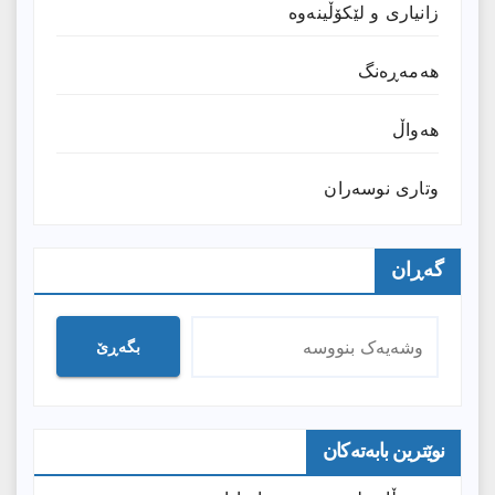
زانیارى و لێکۆڵینەوە
هەمەڕەنگ
هەواڵ
وتارى نوسەران
گەڕان
بگەڕێ
نوێترین بابەتەکان