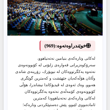
خوێندراوەتەوە:
(969)
لەكاتی وتارەكەی بنیامین نەتەنیاهوو،
سەرۆكوەزیرانی قەوارەی زایۆنی لە كۆبوونەوەی
نەتەوە یەكگرتووەكان لە نیویۆرك، زۆرینەی شاندی
وڵاتان هۆڵەكەیان جێهێشت و كەمترین گوێگری
هەبوو. وەك ئەوەی لە ڤیدیۆكاندا نیشاندرا، هۆڵی
كۆبوونەوەی كۆمەڵەی نەتەوە یەكگرتووەكان
لەكاتی وتارەكەی نەتەنیاهوودا كەمترین
ئامادەبووی لێبوو، پێش دەستپێكردنی وتارەكە؛