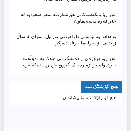
عێراق: بانگەشەكانی هێرشكردنە سەر سعودیە لە
عێراقەوە نەسەلماون
بەغداد.. بە تۆمەتی داواكردنی بەرتیل، سزای 3 ساڵ
زیندانی بۆ پەرلەمانتارێك دەركرا
عێراق.. پڕۆژەی ڕادەستكردنی چەك بە دەوڵەت
بەردەوامە و ژمارەیەک گرووپیش ڕەتیدەکەنەوە
هیچ کۆمێنتێک نییە
هیچ لێدوانێک نیە بۆ پیشاندان.