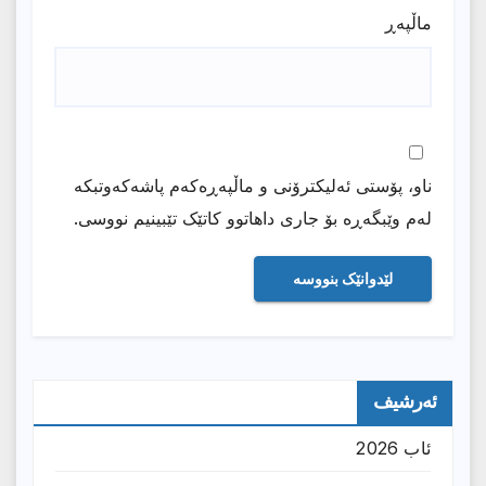
ماڵپه‌ڕ
ناو، پۆستی ئەلیکترۆنی و ماڵپەڕەکەم پاشەکەوتبکە
لەم وێبگەڕە بۆ جاری داهاتوو کاتێک تێبینیم نووسی.
ئەرشیف
ئاب 2026