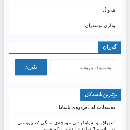
هەواڵ
وتارى نوسەران
گەڕان
بگەڕێ
نوێترین بابەتەکان
دەسەڵات لە دەرەوەی یاسادا
“عێراق بۆ تەواوکردنی مووچەی مانگى 7، پێویستی
بە زیاترلە 3 ترلیۆن دیناری دیکە هەیە”