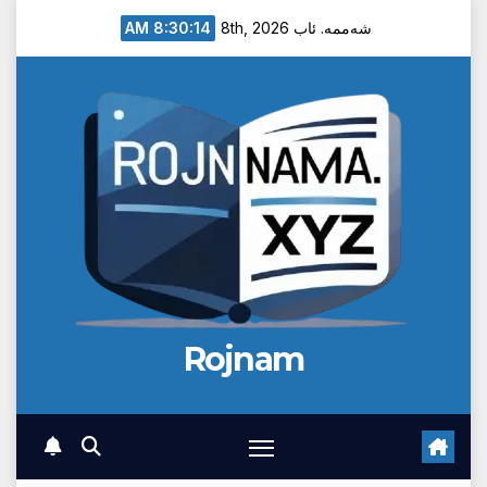
Ski
8:30:15 AM
شەممە. ئاب 8th, 2026
t
conten
Rojnam