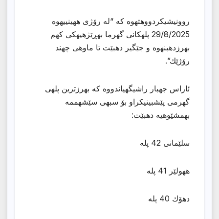
روونیشیكردووهتهوه كه “له رۆژی ههینییهوه
29/8/2025 پلهكانی گهرما بهڕێژهیهكی كهم
بهرزدهبنهوه و جێگیر دهبێت تا ماوهی چهند
رۆژێك”.
ئاراس جهبار راشیگهیاندووه كه بهرزترین پلهی
گهرمی پێشبینیكراو بۆ سبهی سێشهممه
بهمشێوهیه دهبێت:
سلێمانی 42 پله
ھهولێر 41 پله
دھۆك 40 پله