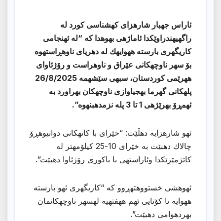
ئاراس جهبار شارهزای كهشناسی كورد له
راگهیهندراوێكدا ئاماژهی بهوهدا كه “له ئهنجامی
كاریگهری بارسته ههوایهك له دهریای ناوهڕاستهوه
بۆ سهر ناوچهكانی عێراق و ناوهراست و رۆژئاوای
ههرێمی كوردستان، سبهی سێشهمه 26/8/2025
پلهكانی گهرما بهجیاوازی ناوچهكان بهراورد به
ئهمڕۆ بهرێژهی 1 تا 3 پله نزمدهبنهوه”.
ئهو شارهزایه دهڵێت: “خێرای با كاتهكانی دوانیوهڕۆ
چالاك دهبێت به خێرای 10-25 كیلۆمهتر له
كاتژمێرێكدا وئاراستهی با باكوری رۆژئاوا دهبێت”.
ئهوهشی خستووهتهڕوو كه “كاریگهری ئهو بارسته
ههوایه تا كۆتایی ئهم ههفتهیه لهسهر ناوچهكانمان
بهردهوامی دهبێت”.