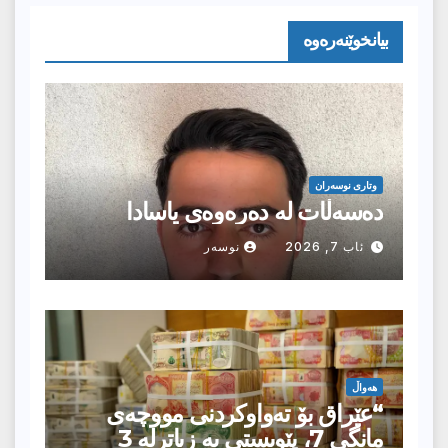
بیانخوێنەرەوە
وتارى نوسەران
دەسەڵات لە دەرەوەی یاسادا
ئاب 7, 2026
نوسەر
هەواڵ
“عێراق بۆ تەواوکردنی مووچەی
مانگى 7، پێویستی بە زیاترلە 3