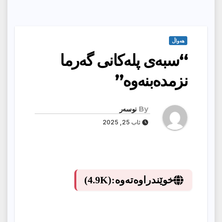
هەواڵ
“سبه‌ی پله‌كانی گه‌رما
نزمده‌بنه‌وه‌”
By
نوسەر
ئاب 25, 2025
خوێندراوەتەوە:
(4.9K)