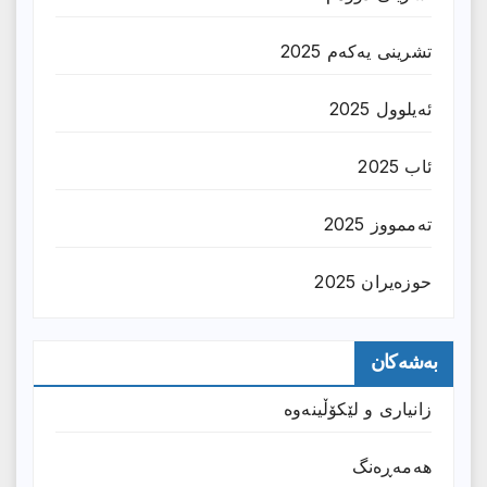
تشرینی یەکەم 2025
ئەیلوول 2025
ئاب 2025
تەممووز 2025
حوزه‌یران 2025
بەشەکان
زانیارى و لێکۆڵینەوە
هەمەڕەنگ