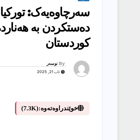
سەرچاوەیەک: تورکیا 
دەستکردن بە هەنارد
کوردستان
By
نوسەر
ئاب 21, 2025
خوێندراوەتەوە:
(7.3K)