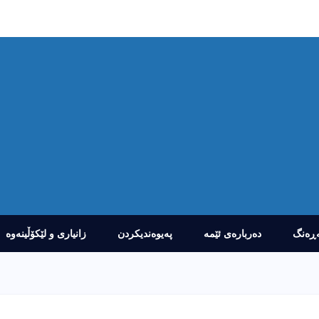
ڕەنگ
دەربارەى ئێمە
پەیوەندیکردن
زانیارى و لێکۆڵینەوە