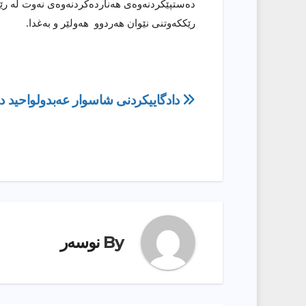
دەستپێکردنەوەی هەناردەکردنەوەی نەوت لە رێ
رێککەوتنی نێوان هەردوو هەولێر و بەغدا.
ڕێدۆزیی
دادگاییکردنی شاسوار عەبدولواحید دو
بابەت
By
نوسەر