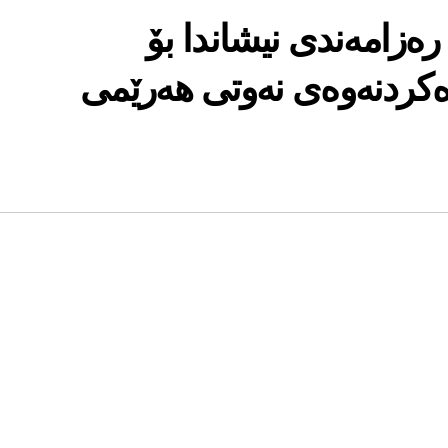
رەزامەندی نیشاندا بۆ
ەکردنەوەی نەوتی هەرێمی