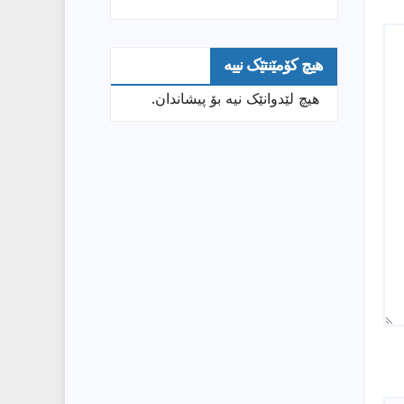
هیچ کۆمێنتێک نییە
هیچ لێدوانێک نیە بۆ پیشاندان.