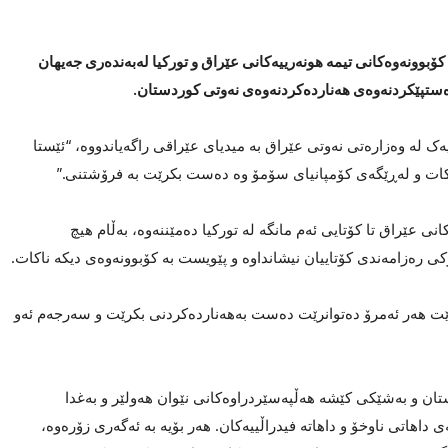
بوونەوەکانی تیمە هونەرییەکانی عێراق و تورکیا لەبەندەری جەیهان
 دەستپێکردنەوەی هەناردەکردنەوەی نەوتی کوردستان.
، 21ـی ئابی 2025، سەرچاوەیەک لە وەزارەتی نەوتی عێراق بە میدیای عێراقی راگەیاندووە، “ئێستا
ت و لەڕێگەی کۆمپانیای سۆمۆ وە دەست بکرێت بە فرۆشتنی.”
ی عێراق تا کۆتایی ئەم مانگە لە تورکیا دەمێننەوە، بەڵام هیچ
کی رەزامەندی کۆتاییان نیشانداوە و پێویست بە کۆبوونەوەی دیکە ناکات.
ت هەر ئەمرۆ دەتوانرێت دەست بەهەناردەکردنی بکرێت و سەرجەم ئەو
ان و بەشێکی کێشە هەڵپەسێردراوەکانی نێوان هەولێر و بەغدا
اهاتی ناوخۆ و داهاتە فیدراڵییەکان. هەر بۆیە بە ئەگەری زۆرەوە،