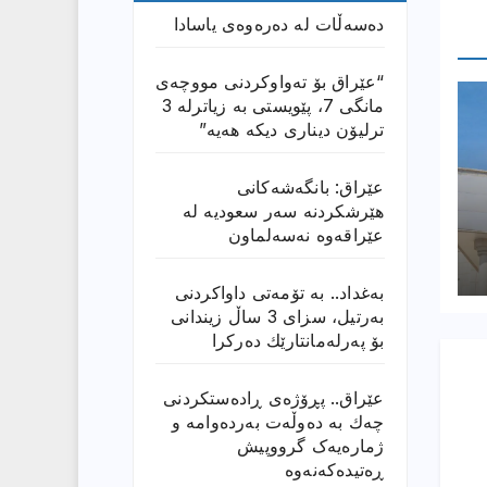
دەسەڵات لە دەرەوەی یاسادا
“عێراق بۆ تەواوکردنی مووچەی
مانگى 7، پێویستی بە زیاترلە 3
ترلیۆن دیناری دیکە هەیە”
عێراق: بانگەشەكانی
هێرشكردنە سەر سعودیە لە
عێراقەوە نەسەلماون
بەغداد.. بە تۆمەتی داواكردنی
بەرتیل، سزای 3 ساڵ زیندانی
بۆ پەرلەمانتارێك دەركرا
عێراق.. پڕۆژەی ڕادەستكردنی
چەك بە دەوڵەت بەردەوامە و
ژمارەیەک گرووپیش
ڕەتیدەکەنەوە