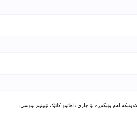
ەوتبکە لەم وێبگەڕە بۆ جاری داهاتوو کاتێک تێبینیم نووسی.