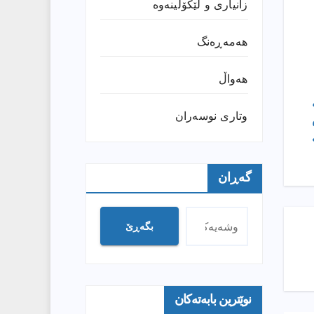
زانیارى و لێکۆڵینەوە
هەمەڕەنگ
هەواڵ
وتارى نوسەران
گەڕان
بگەڕێ
نوێترین بابەتەکان