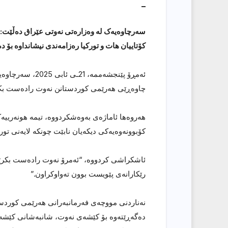
_
سەرچاوەیەک لە وەزارەتی نەوتی عێراق دەڵێت: کۆ
کۆتاییان هات و تورکیا رەزامەندی نیشانداوە بۆ
ئەمڕۆ پێنجشەممە
چاوەڕێی هەرێمی کوردستانن نەوت رادەست بکا
هەروەها ئاماژەی بەوەشکردووە، تیمە هونەرییەکان
کۆبوونەوەیەکی دیکەیان نابێت چونکە لایەنی تور
ئاشکراشی کردووە، “ئەمرۆ نەوت رادەست بکرێ
رێکارانەی پێویست بوون تەواوکراون.”
نەناردنی مووچەی فەرمانبەرانی هەرێمی کوردست
دەگەڕێتەوە بۆ کێشەی نەوت، شانبەشانی کێشەی د