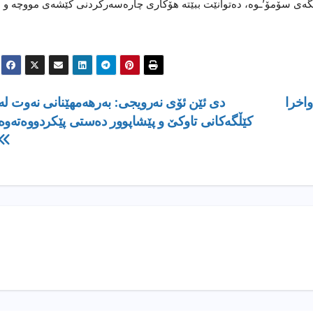
گەی سۆمۆ’ـوە، دەتوانێت ببێتە هۆکاری چارەسەرکردنی کێشەی مووچە و
اخرا
دی ئێن ئۆی نەرویجی: بەرهەمهێنانی نەوت لە
کێڵگەکانی تاوکێ و پێشاپوور دەستی پێکردووەتەوە