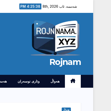
Ski
4:25:39 PM
شەممە. ئاب 8th, 2026
t
conten
Rojnam
هەواڵ
وتارى نوسەران
هەمە
هەواڵ