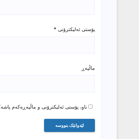
پۆستی ئەلیکترۆنی
*
ماڵپه‌ڕ
ناو، پۆستی ئەلیکترۆنی و ماڵپەڕەکەم پاشەک