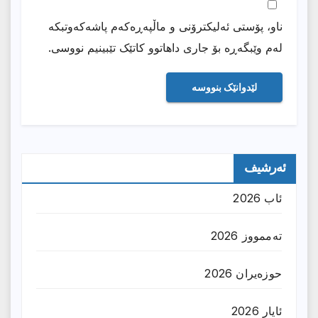
ناو، پۆستی ئەلیکترۆنی و ماڵپەڕەکەم پاشەکەوتبکە
لەم وێبگەڕە بۆ جاری داهاتوو کاتێک تێبینیم نووسی.
ئەرشیف
ئاب 2026
تەممووز 2026
حوزه‌یران 2026
ئایار 2026