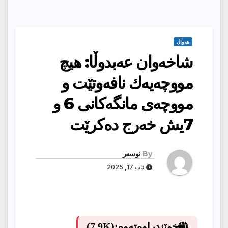
هەواڵ
شاخه‌وان عه‌بدوڵا: هیچ
مووچه‌یه‌ك نافه‌وتێت و
مووچه‌ی مانگه‌كانی 6 و
7یش خه‌رج ده‌كرێت
By
نوسەر
ئاب 17, 2025
خوێندراوەتەوە:
(7.9K)