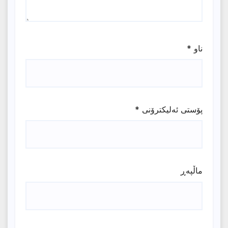
ناو
*
پۆستی ئەلیکترۆنی
*
ماڵپه‌ڕ