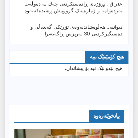
عێراق.. پڕۆژەی ڕادەستكردنی چەك بە دەوڵەت
بەردەوامە و ژمارەیەک گرووپیش ڕەتیدەکەنەوە
دیوانیە.. هەڵوەشاندنەوەی تۆڕێكی گەندەڵی و
دەستگیركردنی 30 بەرپرس ڕاگەیەنرا
هیچ کۆمێنتێک نییە
هیچ لێدوانێک نیە بۆ پیشاندان.
بیانخوێنەرەوە