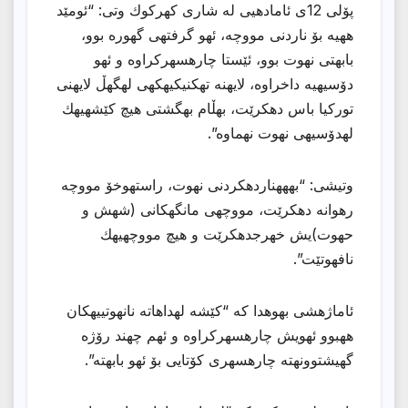
پۆلی 12ی ئامادهیی له شاری كهركوك وتی: “ئومێد
ههیه بۆ ناردنی مووچه، ئهو گرفتهی گهوره بوو،
بابهتی نهوت بوو، ئێستا چارهسهركراوه و ئهو
دۆسیهیه داخراوه، لایهنه تهكنیكیهكهی لهگهڵ لایهنی
توركیا باس دهكرێت، بهڵام بهگشتی هیچ كێشهیهك
لهدۆسیهی نهوت نهماوه”.
وتیشی: “بهههناردهكردنی نهوت، راستهوخۆ مووچه
رهوانه دهكرێت، مووچهی مانگهكانی (شهش و
حهوت)یش خهرجدهكرێت و هیچ مووچهیهك
نافهوتێت”.
ئاماژهشی بهوهدا كه “كێشه لهداهاته نانهوتییهكان
ههبوو ئهویش چارهسهركراوه و ئهم چهند رۆژه
گهیشتوونهته چارهسهری كۆتایی بۆ ئهو بابهته”.