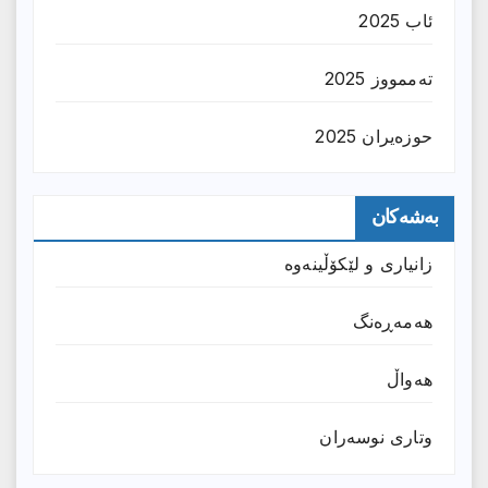
ئاب 2025
تەممووز 2025
حوزه‌یران 2025
بەشەکان
زانیارى و لێکۆڵینەوە
هەمەڕەنگ
هەواڵ
وتارى نوسەران