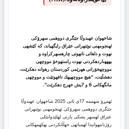
شاخهوان عهبدوڵا جێگری دووهمی سهرۆكی
ئهنجومهنی نوێنهرانی عێراق رایگهیاند، كه كێشهی
نهوت و داهاتی نانهوتی چارهسهركراوه و
بهههناردهكردنی نهوت راستهوخۆ مووچهی
مووچهخۆرانی ههرێمی كوردستان رهوانه دهكرێت،
دهشڵێت، “هیچ مووچهیهك نافهوتێت و مووچهی
مانگهكانی 6 و 7یش خهرج دهكرێت”.
ئهمڕۆ شهممه 17ی ئابی 2025 شاخهوان عهبدوڵا
جێگری دووهمی سهرۆكی ئهنجومهنی نوێنهرانی
عێراق لهسهر پشكی پارتی لهلێدوانێكی
رۆژنامهوانیدا لهمیانهی خهڵاتكردنی یهكهمهكانی