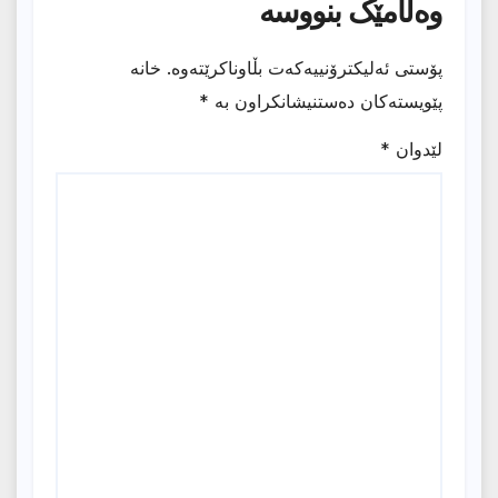
وەڵامێک بنووسە
پۆستی ئەلیکترۆنییەکەت بڵاوناکرێتەوە.
خانە
پێویستەکان دەستنیشانکراون بە
*
لێدوان
*