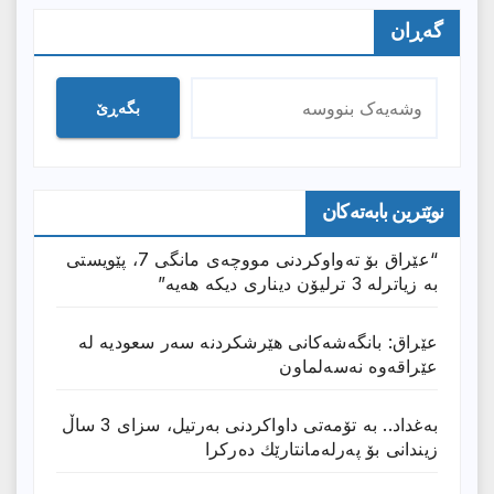
گەڕان
بگەڕێ
نوێترین بابەتەکان
“عێراق بۆ تەواوکردنی مووچەی مانگى 7، پێویستی
بە زیاترلە 3 ترلیۆن دیناری دیکە هەیە”
عێراق: بانگەشەكانی هێرشكردنە سەر سعودیە لە
عێراقەوە نەسەلماون
بەغداد.. بە تۆمەتی داواكردنی بەرتیل، سزای 3 ساڵ
زیندانی بۆ پەرلەمانتارێك دەركرا