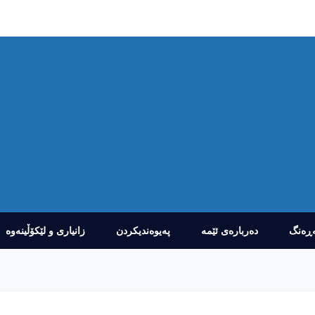
ڕەنگ
دەربارەى ئێمە
پەیوەندیکردن
زانیارى و لێکۆڵینەوە