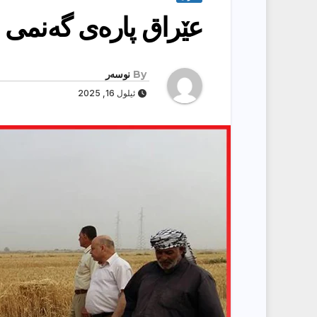
عێراق پارەی گەنمی 
By
نوسەر
ئیلول 16, 2025