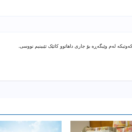
ەوتبکە لەم وێبگەڕە بۆ جاری داهاتوو کاتێک تێبینیم نووسی.