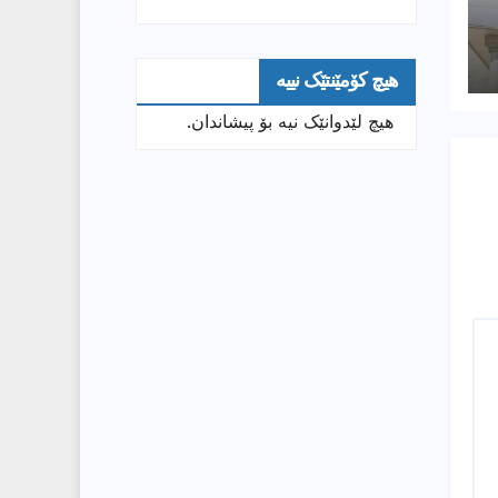
هیچ کۆمێنتێک نییە
هیچ لێدوانێک نیە بۆ پیشاندان.