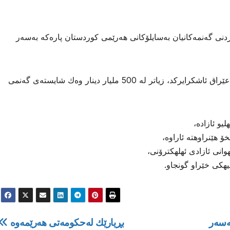
نی گەنمەکانیان بەسایلۆکانی هەرێمی کوردستان پارەكە بەسەر
ئەمە لەكاتێكدایە، ئەمرۆ وەزارەتی بازرگانی عێراق ئاشكرایركد، زیاتر لە 500 ملیار دینار وەك شایستەی گەنمی
و ئازاده،
 هێنراوهته ئاراوه،
انی ئازادی ئهلهكترۆنی،
هیهكی خێراو گونجاو.
ەسەر
بڕیارێك لەحكومەتی هەرێمەوە