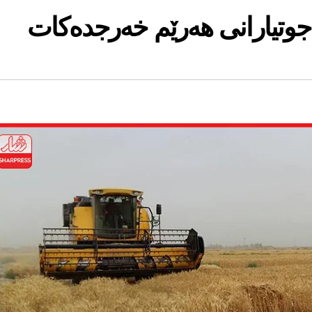
جوتیارانی هەرێم خەرجدەكات