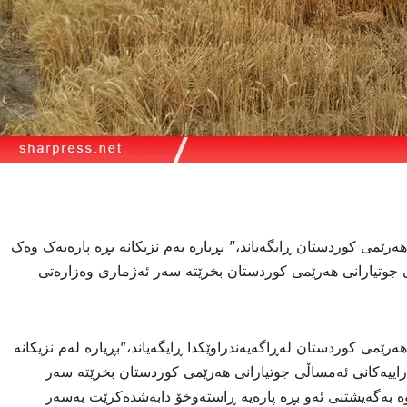
رێمی کوردستان ڕایگەیاند،” بڕیارە بەم نزیکانە بڕە پارەیەک وەک
جوتیارانی هەرێمی کوردستان بخرێتە سەر ئەژماری وەزارەتی
ێمی کوردستان لەڕاگەیەندراوێكدا ڕایگەیاند،”بڕیارە لەم نزیکانە
ییەکانی ئەمساڵی جوتیارانی هەرێمی کوردستان بخرێتە سەر
ە بەگەیشتنی ئەو بڕە پارەیە ڕاستەوخۆ دابەشدەکرێت بەسەر