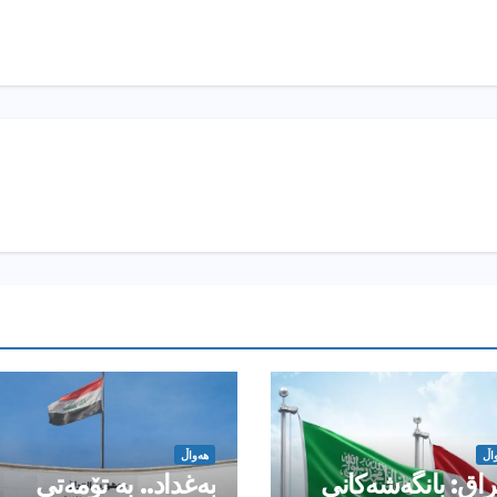
اڵ
هەواڵ
راق: بانگەشەكانی
بەغداد.. بە تۆمەتی