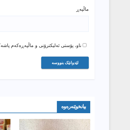
ماڵپه‌ڕ
ناو، پۆستی ئەلیکترۆنی و ماڵپەڕەکەم پاشەک
بیانخوێنەرەوە