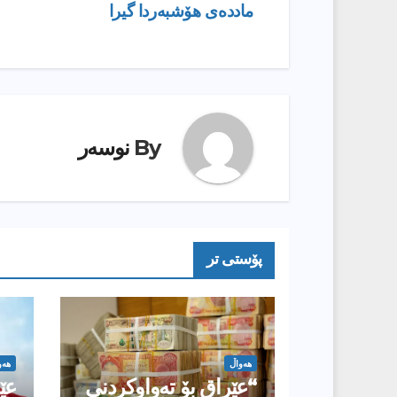
ماددەی هۆشبەردا گیرا
بابەت
By
نوسەر
پۆستى تر
هەواڵ
هەو
“عێراق بۆ تەواوکردنی
عێ