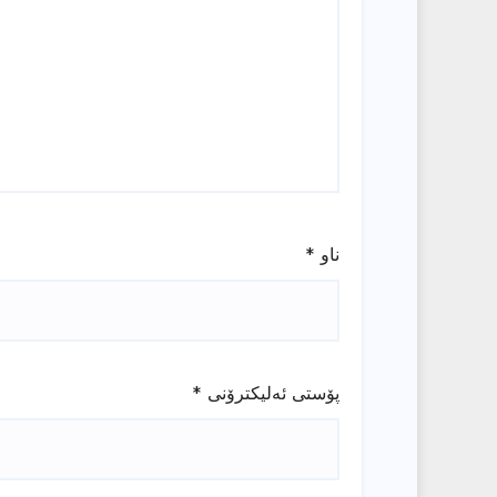
ناو
*
پۆستی ئەلیکترۆنی
*