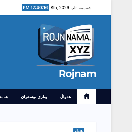
Ski
12:40:17 PM
شەممە. ئاب 8th, 2026
t
conten
Rojnam
هەواڵ
وتارى نوسەران
هەمە
هەواڵ