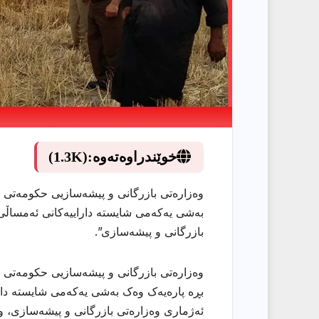
خوێندراوەتەوە:
(1.3K)
وەزارەتی بازرگانی و پیشەسازیی حکومەتی هە
بەشی یەکەمی شایستە داراییەکانی ئەمساڵی 
بازرگانی و پیشەسازی”.
وەزارەتی بازرگانی و پیشەسازیی حکومەتی هەر
بڕە پارەیەک وەک بەشی یەکەمی شایستە دارا
ئەژماری وەزارەتی بازرگانی و پیشەسازی، و