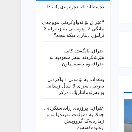
دەسەڵات لە دەرەوەی یاسادا
“عێراق بۆ تەواوکردنی مووچەی
مانگى 7، پێویستی بە زیاترلە 3
ترلیۆن دیناری دیکە هەیە”
عێراق: بانگەشەكانی
هێرشكردنە سەر سعودیە لە
عێراقەوە نەسەلماون
بەغداد.. بە تۆمەتی داواكردنی
بەرتیل، سزای 3 ساڵ زیندانی
بۆ پەرلەمانتارێك دەركرا
عێراق.. پڕۆژەی ڕادەستكردنی
چەك بە دەوڵەت بەردەوامە و
ژمارەیەک گرووپیش
ڕەتیدەکەنەوە