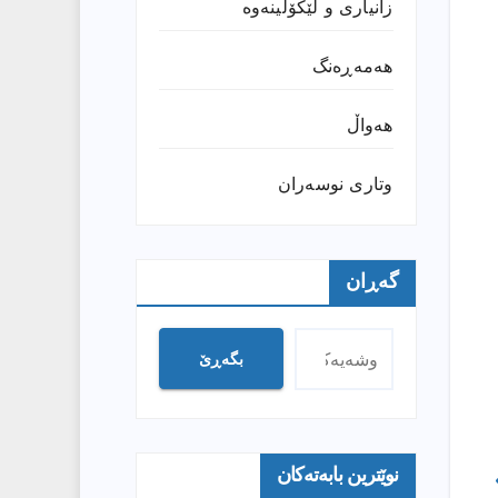
زانیارى و لێکۆڵینەوە
هەمەڕەنگ
هەواڵ
وتارى نوسەران
گەڕان
بگەڕێ
نوێترین بابەتەکان