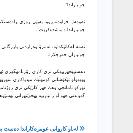
جوتیاراندا”.
ئەوەش خراوەتەڕوو، بەپێی ڕۆژی ڕادەستکرد
جوتیاراندا دابەشدەكرێت”.
جوتیاران خەرجكرا.
دهستپێخهرییهكی تری كاری رۆژنامهگهری ئههلی
بهههوڵو تێكۆشانی كۆمهڵێك میدیاكاری سهربهخۆ
ئهركو ئامانجی وهك ههر كارێكی تری رۆژنامهو
گهیاندنی ههواڵو زانیارییه بهخوێنهرانی بهشێو
ڕێدۆزیی
لەناو کاروانی عومرەکاراندا دەست ب