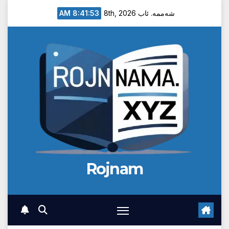
Ski
8:41:54 AM
شەممە. ئاب 8th, 2026
t
conten
Rojnam