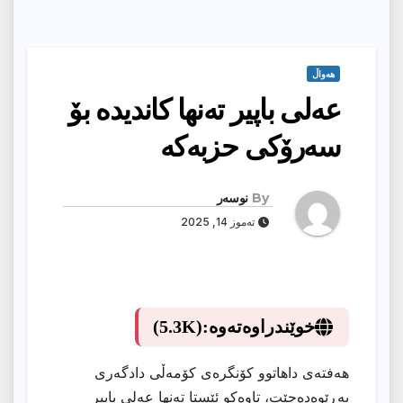
هەواڵ
عەلی باپیر تەنها کاندیدە بۆ
سەرۆکی حزبەکە
By
نوسەر
تەموز 14, 2025
خوێندراوەتەوە:
(5.3K)
هەفتەی داهاتوو کۆنگرەی کۆمەڵی دادگەری
بەڕێوەدەچێت، تاوەکو ئێستا تەنها عەلی باپیر