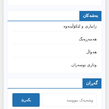
بەشەکان
زانیارى و لێکۆڵینەوە
هەمەڕەنگ
هەواڵ
وتارى نوسەران
گەڕان
بگەڕێ