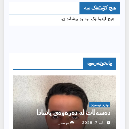
هیچ کۆمێنتێک نییە
هیچ لێدوانێک نیە بۆ پیشاندان.
بیانخوێنەرەوە
وتارى نوسەران
دەسەڵات لە دەرەوەی یاسادا
ئاب 7, 2026
نوسەر