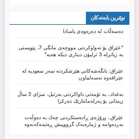
نوێترین بابەتەکان
دەسەڵات لە دەرەوەی یاسادا
“عێراق بۆ تەواوکردنی مووچەی مانگى 7، پێویستی
بە زیاترلە 3 ترلیۆن دیناری دیکە هەیە”
عێراق: بانگەشەكانی هێرشكردنە سەر سعودیە لە
عێراقەوە نەسەلماون
بەغداد.. بە تۆمەتی داواكردنی بەرتیل، سزای 3 ساڵ
زیندانی بۆ پەرلەمانتارێك دەركرا
عێراق.. پڕۆژەی ڕادەستكردنی چەك بە دەوڵەت
بەردەوامە و ژمارەیەک گرووپیش ڕەتیدەکەنەوە