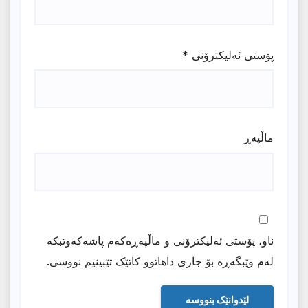
پۆستی ئەلیکترۆنی
*
ماڵپه‌ڕ
ناو، پۆستی ئەلیکترۆنی و ماڵپەڕەکەم پاشەکەوتبکە
لەم وێبگەڕە بۆ جاری داهاتوو کاتێک تێبینیم نووسی.