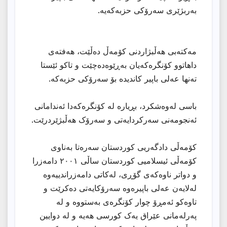
بەربژێری سەرۆکی حزبەکەیە.
مەکتەبی هەڵبژاردنی کۆمەڵ دەڵێت، هەفتەی
داهاتوو کۆنگرەکەیان بەڕێوەدەچێت و تاکو ئێستا
تەنها عەلی باپیر کاندیدە بۆ سەرۆکی حزبەکە.
باسی لەوەشکرد، بڕیارە لە کۆنگرەکەدا ئەندامانی
ئەنجومەنی سەرکردایەتی و سەرۆک هەڵبژێردرێت.
کۆمەڵی دادگەریی کوردستان سەرەتا بەناوی
کۆمەڵی ئیسلامیی کوردستان ساڵی ٢٠٠١ دامەزرا
و دواتر ناوەکەی گۆڕی، لەکاتی دامەزراندییەوە
لەلایەن عەلی باپیرەوە سەرۆکایەتی دەکرێت و
تاوەکو ئەمڕۆ چوار کۆنگرەی بەستووە و لە
پەرلەمانی عێراق یەک کورسی هەیە و لە دوایین