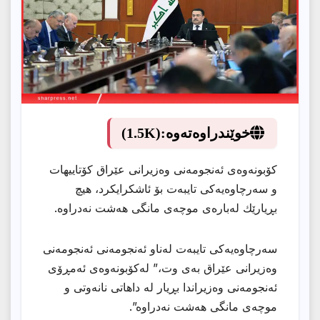
خوێندراوەتەوە:
(1.5K)
کۆبونەوەی ئەنجومەنی وەزیرانی عێراق کۆتاییهات
و سەرچاوەیەكی تایبەت بۆ ئاشكرایكرد، هیچ
بڕیارێك لەبارەی موچەی مانگی هەشت نەدراوە.
سەرچاوەیەكی تایبەت لەناو ئەنجومەنی ئەنجومەنی
وەزیرانی عێراق بەى وت،” لەكۆبونەوەی ئەمڕۆی
ئەنجومەنی وەزیراندا بڕیار لە داهاتی نانەوتی و
موچەی مانگی هەشت نەدراوە”.