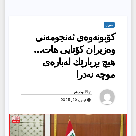
هەواڵ
كۆبونەوەی ئەنجومەنی
وەزیران كۆتایی هات…
هیچ بڕیارێك لەبارەی
موچە نەدرا
By
نوسەر
ئیلول 30, 2025