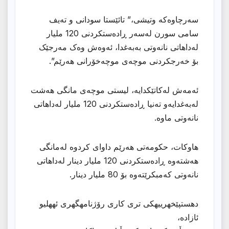
سەرچاوەكە وتیشی،” تائێستا سودانی و تەیف
سامی سورن لەسەر ڕادەستكردنی 120 ملیار
لەداهاتی نانەوتی بەبەغدا، ئەوەش وەک مەرجێک
بۆ خەرجکردنی موچەی موچەخۆرانی هەرێم”.
ئەمەش لەكاتێكدایە، لیستی موچەی مانگی هەشت
لەبەغدایەو تەنیا ڕادەستكردنی 120 ملیار لەداهاتی
نانەوتی ماوە.
هاوكات، حكومەتی هەرێم داوای كردوە لەمانگی
هەشتەوە ڕادەستكردنی 120 ملیار دینار لەداهاتی
نانەوتی كەمبكرێتەوە بۆ 80 ملیار دینار.
دهستپێخهرییهكی تری كاری رۆژنامهگهری ئههلیو
ئازاده،