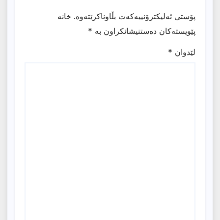
پۆستی ئەلیکترۆنییەکەت بڵاوناکرێتەوە.
خانە
پێویستەکان دەستنیشانکراون بە
*
لێدوان
*