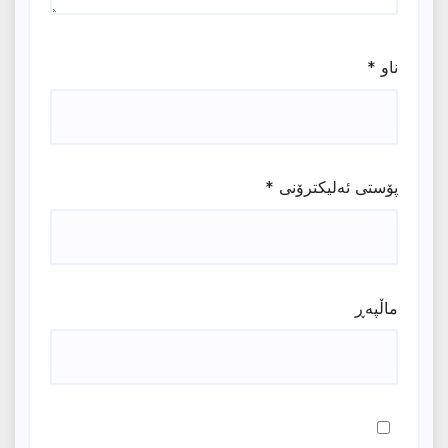
ناو
*
پۆستی ئەلیکترۆنی
*
ماڵپه‌ڕ