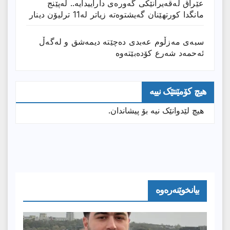
عێراق له‌قه‌یرانێكى گه‌وره‌ى داراییدایه‌.. له‌پێنج
مانگدا كورتهێنان گه‌یشتوه‌ته‌ زیاتر له‌11 ترلیۆن دینار
سبەی مەزڵوم عەبدی دەچێتە دیمەشق و لەگەڵ
ئەحمەد شەرع کۆدەبێتەوە
هیچ کۆمێنتێک نییە
هیچ لێدوانێک نیە بۆ پیشاندان.
بیانخوێنەرەوە