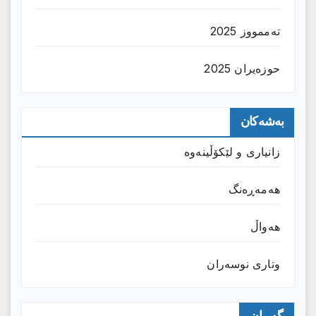
تەممووز 2025
حوزه‌یران 2025
بەشەکان
زانیارى و لێکۆڵینەوە
هەمەڕەنگ
هەواڵ
وتارى نوسەران