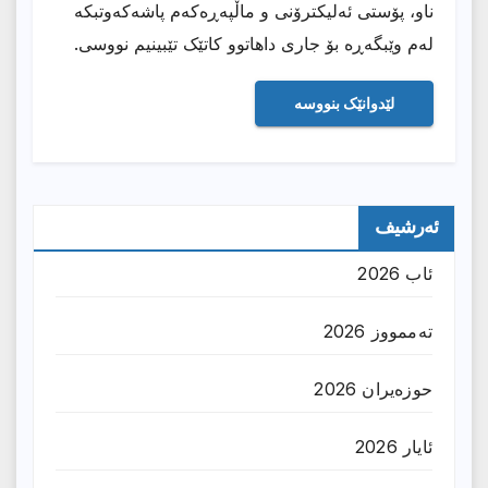
ناو، پۆستی ئەلیکترۆنی و ماڵپەڕەکەم پاشەکەوتبکە
لەم وێبگەڕە بۆ جاری داهاتوو کاتێک تێبینیم نووسی.
ئەرشیف
ئاب 2026
تەممووز 2026
حوزه‌یران 2026
ئایار 2026