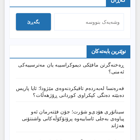
گەڕان
بگەڕێ
نوێترین بابەتەکان
ڕەخنەگرتن مافێکی دیموکراسییە یان مەترسییەکی
ئەمنی؟
فەرەنسا لەبەردەم تاقیکردنەوەی مێژودا؛ ئایا پاریس
دەبێتە دەنگی کپکراوی کوردانی ڕۆژھەڵات؟
سیناتۆری هۆدی‌و شۆرت؛ جۆن فێتەرمان ئەو
پیاوەی بەجلی ئاساییەوە پرۆتۆکۆڵەکانی واشنتۆنی
هەژاند