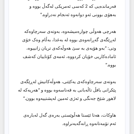
فەرماندەیی کە 2 کەسی ئەمریکی لەگەڵ بووە و
بەهۆی بوونی ئەو دوانەوە ئەنجام نەدراوە.”
هەرچی هەوڵی چوارەمیشەوە، بەوتەی سەرچاوەکە
لەڕێگەی گەڕانەوەی بووە لە بەغدا، بەڵام وەک خۆی
وتی: “بەو هۆیەی بە سێ هەوڵەکەی تریان زانییوە،
ئامادەکاریی خۆیان کردووە، ئەمەی کۆتاییان کەشف
بووە.”
بەوتەی سەرچاوەکەی یەکێتی، هەوڵەکانیش لەڕێگەی
پێکرانی بافڵ تاڵەبانی بە قەناسەوە بووە و “هەریەکە لە
لاهور شێخ جەنگی و ئەژی ئەمین لەپشتییەوە بوون.”
هاوکات، هەتا ئێستا هەڵوێستی بەرەی گەل لەبارەی
ئەم تۆمەتانەوە ڕانەگەیەنراوە.