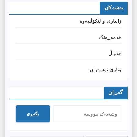
بەشەکان
زانیارى و لێکۆڵینەوە
هەمەڕەنگ
هەواڵ
وتارى نوسەران
گەڕان
بگەڕێ