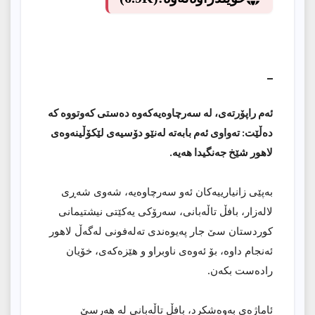
_
ئەم راپۆرتەی، لە سەرچاوەیەکەوە دەستی کەوتووە کە
دەڵێت: تەواوی ئەم بابەتە لەنێو دۆسیەی لێکۆڵینەوەی
لاهور شێخ جەنگیدا هەیە.
بەپێی زانیارییەکان ئەو سەرچاوەیە، شەوی شەڕی
لالەزار، بافڵ تاڵەبانی، سەرۆکی یەکێتی نیشتیمانی
کوردستان سێ جار پەیوەندی تەلەفونی لەگەڵ لاهور
ئەنجام داوە، بۆ ئەوەی ناوبراو و هێزەکەی، خۆیان
رادەست بکەن.
ئاماژەی بەوەشکرد، بافڵ تاڵەبانی لە هەرسێ