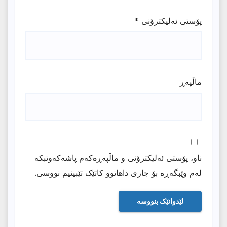
پۆستی ئەلیکترۆنی
*
ماڵپه‌ڕ
ناو، پۆستی ئەلیکترۆنی و ماڵپەڕەکەم پاشەکەوتبکە
لەم وێبگەڕە بۆ جاری داهاتوو کاتێک تێبینیم نووسی.