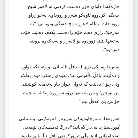
جارەکەدا داوای خۆڕادەست کردنی لە لاهور شێخ
جەنگی کردووە تاوەکو شەڕ و رووداوی نەخوازراو
روونەدات، بەڵام لاهور شێخ جەنگی وتویەتی: “بە
مەرجێک رازی دەبم خۆم رادەست بکەم، دەبێت خۆت
بە تەنها بێیتە ژورەوە بۆ لالەزار و بەیەکەوە برۆینە
دەرەوە”.
سەرچاوەیەکی نزی لە بافڵ تاڵەبانی بۆ وێستگە دواوە
و دەڵێت: بافڵ تاڵەبانی نەک ئەوەی رەتکردەوە، بەڵکو
وتی چۆن دەبێت کە ئەوان چوار جار بەتەمای کوشتنی
من بوبێتن؛ و من بە تەنها بڕۆمە ژوورەوە؟ ئەمە چییە
خۆ من بێ عەقڵ نیم!”
هەروەها، سەرچاوەیەکی بەرپرس لە یەکێتی نیشتمانی
کوردستان، بەی راگەیاند: “دەزگا ئەمنییەکان تۆمەتی
ئەنجامدانی 4 هەوڵی تیرۆرکردنی بافڵ تاڵەبانی داوەتە