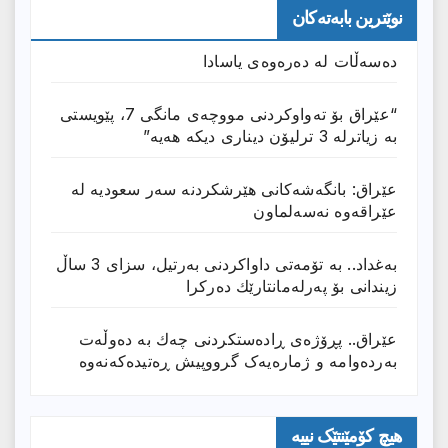
نوێترین بابەتەکان
دەسەڵات لە دەرەوەی یاسادا
“عێراق بۆ تەواوکردنی مووچەی مانگى 7، پێویستی
بە زیاترلە 3 ترلیۆن دیناری دیکە هەیە”
عێراق: بانگەشەكانی هێرشكردنە سەر سعودیە لە
عێراقەوە نەسەلماون
بەغداد.. بە تۆمەتی داواكردنی بەرتیل، سزای 3 ساڵ
زیندانی بۆ پەرلەمانتارێك دەركرا
عێراق.. پڕۆژەی ڕادەستكردنی چەك بە دەوڵەت
بەردەوامە و ژمارەیەک گرووپیش ڕەتیدەکەنەوە
هیچ کۆمێنتێک نییە