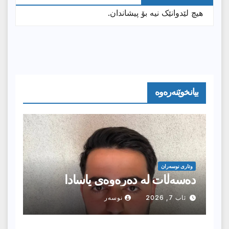
هیچ لێدوانێک نیە بۆ پیشاندان.
بیانخوێنەرەوە
وتارى نوسەران
دەسەڵات لە دەرەوەی یاسادا
ئاب 7, 2026
نوسەر