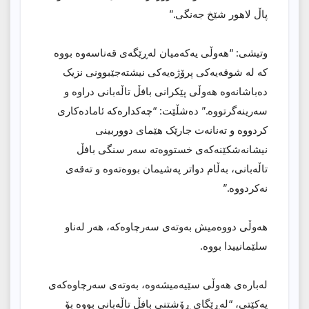
پاڵ لاهور شێخ جەنگی.”
وتیشی: “هەوڵی یەکەمیان لەڕێگەی قەناسەوە بووە
کە لە شوقەیەکی پرۆژەیەکی نیشتەجێبوونی نزیک
دەباشانەوە هەوڵی پێکرانی بافڵ تاڵەبانی دراوە و
سەرینەگرتووە.” دەشڵێت: “چەکدارەکە ئامادەکاری
کردووە و تەنانەت جارێک هێمای دووربینی
نیشانەشکێنەکەی خستووەتە سەر سنگی بافڵ
تاڵەبانی، بەڵام دواتر پەشیمان بووەتەوە و تەقەی
نەکردووە.”
هەوڵی دووەمیش بەوتەی سەرچاوەکە، هەر لەناو
سلێمانییدا بووە.
لەبارەی هەوڵی سێیەمیشەوە، بەوتەی سەرچاوەکەی
یەکێتی، “لەڕێگای ڕۆشتنی بافڵ تاڵەبانی بووە بۆ