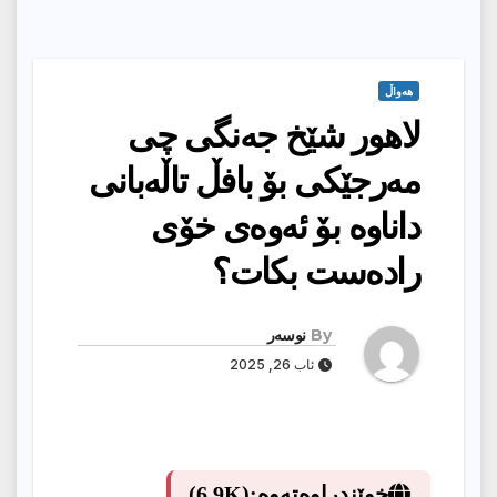
هەواڵ
لاهور شێخ جەنگی چی
مەرجێکی بۆ بافڵ تاڵەبانی
داناوە بۆ ئەوەی خۆی
رادەست بکات؟
By
نوسەر
ئاب 26, 2025
خوێندراوەتەوە:
(6.9K)