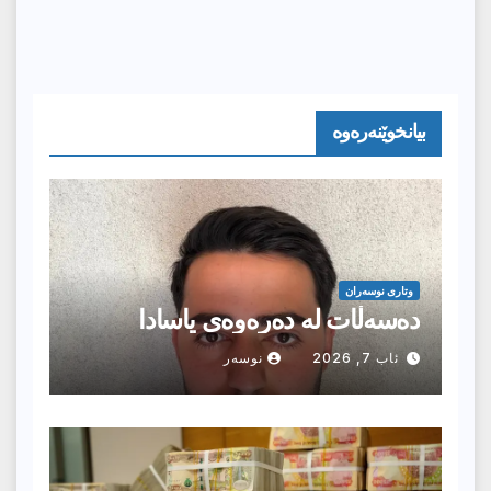
بیانخوێنەرەوە
وتارى نوسەران
دەسەڵات لە دەرەوەی یاسادا
ئاب 7, 2026
نوسەر