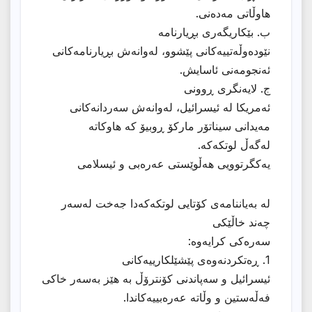
هاوڵاتی مەدەنی.
ب. بێکاریگەری بڕیارنامە
نێودەوڵەتییەکانی پێشوو، لەوانەش بڕیارنامەکانی
ئەنجومەنی ئاسایش.
ج. لایەنگری ڕوونی
ئەمریکا لە ئیسرائیل، لەوانەش سەردانەکانی
مەیدانی سیناتۆر مارکۆ ڕوبیۆ کە هاوکاتە
لەگەڵ لوتکەکە.
یەکگرتوویی هەڵوێستی عەرەبی و ئیسلامی
لە بەیاننامەی کۆتایی لوتکەکەدا جەخت لەسەر
چەند خاڵێکی
سەرەکی کرایەوە:
1. ڕەتکردنەوەی پێشێلکارییەکانی
ئیسرائیل و سەپاندنی کۆنترۆڵ بە هێز بەسەر خاکی
فەڵەستین و وڵاتە عەرەبییەکاندا.