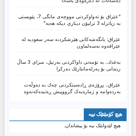
دەسەڵات لە دەرەوەی یاسادا
“عێراق بۆ تەواوکردنی مووچەی مانگى 7، پێویستی
بە زیاترلە 3 ترلیۆن دیناری دیکە هەیە”
عێراق: بانگەشەكانی هێرشكردنە سەر سعودیە لە
عێراقەوە نەسەلماون
بەغداد.. بە تۆمەتی داواكردنی بەرتیل، سزای 3 ساڵ
زیندانی بۆ پەرلەمانتارێك دەركرا
عێراق.. پڕۆژەی ڕادەستكردنی چەك بە دەوڵەت
بەردەوامە و ژمارەیەک گرووپیش ڕەتیدەکەنەوە
هیچ کۆمێنتێک نییە
هیچ لێدوانێک نیە بۆ پیشاندان.