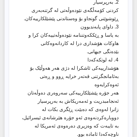
2. بەرپرسیار
کردنی کۆمەڵگەی نێودەوڵەتی لە گرتنەبەری
ڕێوشوێنى گونجاو بۆ وەستاندنی پێشێلکارییەکان.
3. داوای پابەندبوون
بە یاسا و ڕێککەوتننامە نێودەوڵەتییەکان کرا و
هاوکات هۆشداری درا لە کاردانەوەکانی
بێدەنگی جیهانی.
4. لە لوتکەکەدا
هۆشدارییەکی ئاشکرا لە دژی هەر هەوڵێک بۆ
بەئامانجگرتنی قەتەر خرایە ڕوو و ڕەتی
ئەوەکرایەوە
هەر جۆرە پێشێلکارییەکى سەروەری دەوڵەتان
ئەنجامبدریت و ئەمەریکاش بە بەرپرسیار
زانرا لەوەى کە دەبێت ڕێگری بکات لە
دووبارەکردنەوەی ئەو جۆرە هێرشانەى ئیسرائیل،
بە تایبەت کە وەزیری دەرەوەی ئەمریکا لە
ناوچەکەدا ئامادە بوو.