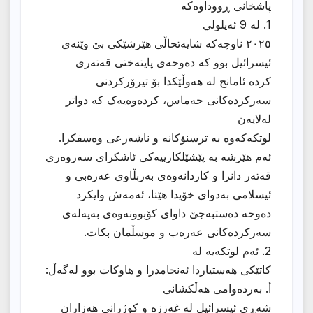
پاشخانی ڕووداوەکە
1. لە 9 ئەيلولي
٢٠٢٥ ناوچەکە شایەتحاڵى هێرشێکی بێ وێنەی
ئیسرائیل بوو کە دەوحەی پایتەختی قەتەری
کردە ئامانج لە هەوڵێکدا بۆ تیرۆرکردنی
سەرکردەکانی حەماس، کردەوەیەک کە دواتر
لەلایەن
لوتکەکەوە بە ترسنۆکانە و ناشەرعی وەسفکرا.
ئەم هێرشە بە پێشێلکارییەکی ئاشکرای سەروەری
قەتەر دانرا و کاردانەوەی بەربڵاوی عەرەبی و
ئیسلامی بەدوای خۆیدا هێنا، ئەمەش وایکرد
دەوحە دەستبەجێ داوای کۆبوونەوەی بەپەلەی
سەرکردەکانی عەرەب و موسڵمان بکات.
2. ئەم لوتکەیە لە
کاتێکی هەستیاردا ئەنجامدرا و هاوکات بوو لەگەڵ:
أ. بەردەوامی هەڵکشانی
شەڕى ئیسرائیل لە غەززە و کوژرانى هەزاران