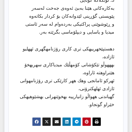
بەکارەکانى هێنا بەبێ ئەوەى جەخت لەسەر
پێویستی گۆڕینی لێدوانەکان بۆ کردار بکاتەوە
و ڕێوشوێنی پراکتیکی بەردەوام لە سەر ئاستی
میدیا و یاسایی و دیپلۆماسی بگرێتە بەر.
دهستپێخهرییهكی تری كاری رۆژنامهگهری ئههلیو
ئازاده،
بهههوڵو تێكۆشانی كۆمهڵێك میدیاكاری سهربهخۆ
هێنراوهته ئاراوه،
ئهركو ئامانجی وهك ههر كارێكی تری رۆژنامهوانی
ئازادی ئهلهكترۆنی،
گهیاندنی ههواڵو زانیارییه بهخوێنهرانی بهشێوهیهكی
خێراو گونجاو.