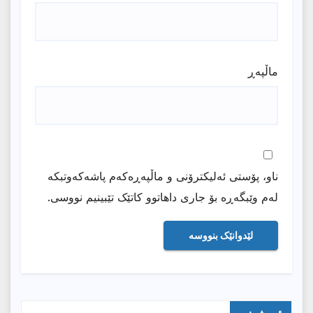
ماڵپه‌ڕ
ناو، پۆستی ئەلیکترۆنی و ماڵپەڕەکەم پاشەکەوتبکە
لەم وێبگەڕە بۆ جاری داهاتوو کاتێک تێبینیم نووسی.