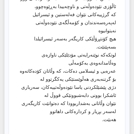
ئاڵۆزی نێودەوڵەتی و ناوچەییدا بەڕێوەچوو،
کە گرژییەکانی نێوان فەلەستین و ئیسرائیل
لەپەرەسەندندان و کۆمەڵگەی نێودەوڵەتی
نەیتوانیوە
هیچ کۆنتڕۆڵێکی کاریگەر بەسەر ئیسرائیلدا
بسەپێنێت.
لوتکەکە نوێنەرایەتی مۆدێلێکی ناوازەی
وەڵامدانەوەی بەکۆمەڵی
عەرەبی و ئیسلامی دەکات، کە وڵاتان کۆدەکاتەوە
بۆ گرتنەبەری هەڵوێستێکی یەکگرتوو لە
دژی پێشێلکردنی یاسا نێودەوڵەتییەکان، سەربارى
ئاشکرا بوونى دابەشبوونێکی قووڵ لە
نێوان وڵاتانی بەشداربوودا کە دەتوانێت کاریگەری
لەسەر بڕیار و کردارەکانی داهاتوو
هەبێت.