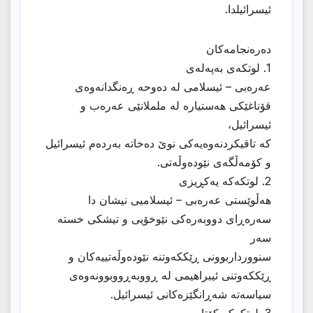
ئیسرائیلدا.
دەرەنجامەکان
1. لوتکەی بەپەلەی
عەرەبی – ئیسلامی لە دەوحە ڕەنگدانەوەی
قۆناغێکی هەستیارە لە ململانێی عەرەب و
ئیسرائیل،
کە تاقیکردنەوەیەکی نوێ دەخاتە بەردەم ئیسرائیل
و کۆمەڵگەی نێودەوڵەتی.
2. لوتکەکە یەکڕیزی
هەڵوێستی عەرەبى – ئیسلامیی نیشان دا
سەرەڕای دووبەرەکی نێوخۆیی و تیشکی خستە
سەر
سنوورداربوونی ڕێککەوتنە نێودەوڵەتییەکان و
ڕێککەوتنی ئیبراهیمی لە ڕووبەڕووبوونەوەی
سیاسەتە شەڕانگێزەکانی ئیسرائیل.
3. لوتکەکە کۆتایی