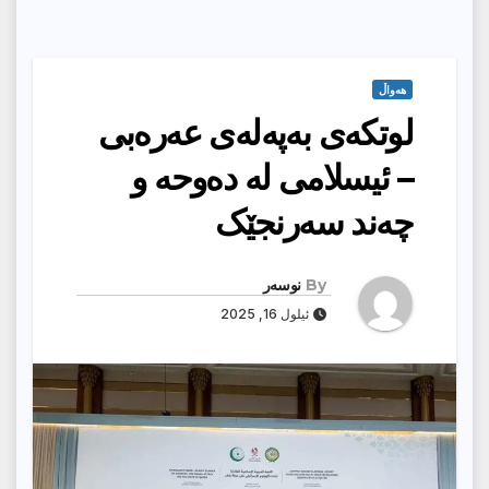
هەواڵ
لوتکەی بەپەلەی عەرەبی
– ئیسلامی لە دەوحە و
چەند سەرنجێک
By
نوسەر
ئیلول 16, 2025