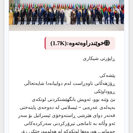
خوێندراوەتەوە:
(1.7K)
ڕاپۆرتی شیکاری
پێشەکی
ڕۆژهەڵاتی ناوەڕاست لەم دواییانەدا شایەتحاڵی
ڕووداوێکی
بێ وێنە بوو، ئەویش بانگهێشتکردنی لوتکەی
بەپەلەی عەرەبی – ئیسلامی لە دەوحەی پایتەختی
قەتەر دوای هێرشی ڕاستەوخۆی ئیسرائیل بۆ سەر
ئەو وڵاتە بە ئامانجى تیرۆرکردنی سەرکردەکانی
حەماس، هەروەها لوتکەکە لە هەلومەرجێکى زۆر