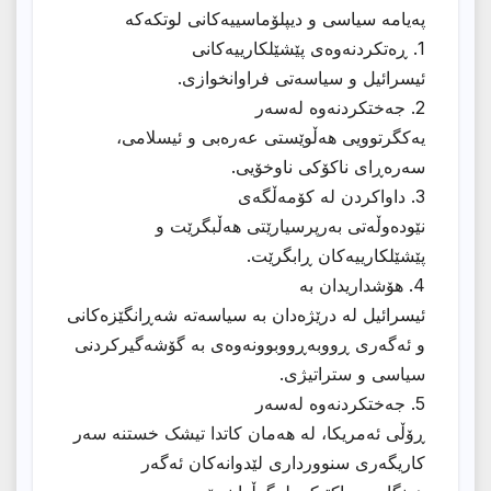
پەیامە سیاسی و دیپلۆماسییەکانی لوتکەکە
1. ڕەتکردنەوەی پێشێلکارییەکانی
ئیسرائیل و سیاسەتی فراوانخوازی.
2. جەختکردنەوە لەسەر
یەکگرتوویی هەڵوێستی عەرەبی و ئیسلامی،
سەرەڕای ناکۆکی ناوخۆیی.
3. داواکردن لە کۆمەڵگەی
نێودەوڵەتی بەرپرسیارێتی هەڵبگرێت و
پێشێلکارییەکان ڕابگرێت.
4. هۆشداریدان بە
ئیسرائیل لە درێژەدان بە سیاسەتە شەڕانگێزەکانی
و ئەگەری ڕووبەڕووبوونەوەی بە گۆشەگیرکردنی
سیاسی و ستراتیژی.
5. جەختکردنەوە لەسەر
ڕۆڵی ئەمریکا، لە هەمان کاتدا تیشک خستنە سەر
کاریگەری سنوورداری لێدوانەکان ئەگەر