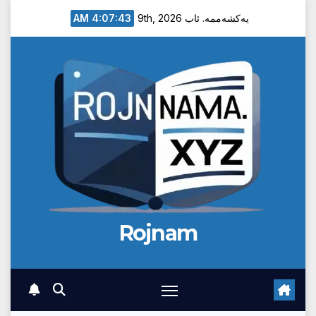
Ski
4:07:44 AM
یەکشەممە. ئاب 9th, 2026
t
conten
Rojnam