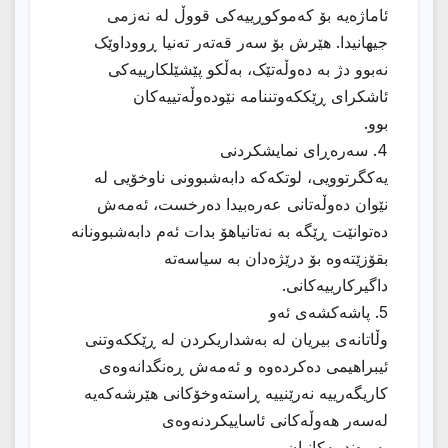
ئاماژەیە بۆ کەموکوڕییەکی قووڵ لە نەزمی
جیهانیدا. هێرش بۆ سەر قەتەر تەنیا ڕووداوێک
نەبوو دژ بە دەوڵەتێک، بەڵکو پێشێلکارییەکی
ئاشکرای ڕێککەوتننامە نێودەوڵەتییەکان
بوو.
4. سەرەڕای نمایشکردنى
یەکگرتوویی، لوتکەکە دابەشبوونی ناوخۆیی لە
نێوان دەوڵەتانی عەرەبیدا دەرخست، ئەمەش
دەتوانێت ڕێگە بە نەتانیاهۆ بدات ئەم دابەشبوونانە
بقۆزێتەوە بۆ درێژەدان بە سیاسەتە
داگیرکارییەکانى.
5. پاشەکشەی ئەو
وڵاتانەى بیریان لە بەشداریکردن لە ڕێککەوتنى
ئیبراهیمی دەکردەوە و ئەمەش ڕەنگدانەوەی
کاریگەرییە نەرێنییە ڕاستەوخۆکانی هێرشەکەیە
لەسەر هەوڵەکانی ئاساییکردنەوەی
پەیوەندییەکانیان