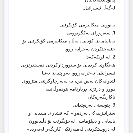
لەگەڵ ئیسرائیل.
نەبوونی میکانیزمی کۆنکرێتی
1. سەرەڕای یەکگرتوویی
بەیاننامەی کۆتایی، بەڵام میکانیزمی کۆنکرێتی بۆ
جێبەجێکردن نەخرایە ڕوو.
2. لە لوتکەکەدا
هەنگاوی کردەیی بۆ سنووردارکردنی دەستدرێژیی
ئیسرائیلی نەخرایەڕوو، بەو پێیەى تەنیا
لێدوانەکان بەس نین، بە لەبەرچاوگرتنی مێژووی
دوور و درێژی بڕیارنامە نێودەوڵەتییە
ناکاریگەرەکان.
3. پێویستی پەرەپێدانی
ستراتیژییەکی بەردەوام کە فشاری میدیایی و
یاسایی و دیپلۆماسی لەخۆبگرێت بۆ دڵنیابوون
لە دروستکردنى لەمپەرێکى کاریگەر لەبەردەم