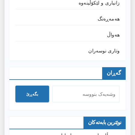
زانیارى و لێکۆڵینەوە
هەمەڕەنگ
هەواڵ
وتارى نوسەران
گەڕان
بگەڕێ
نوێترین بابەتەکان