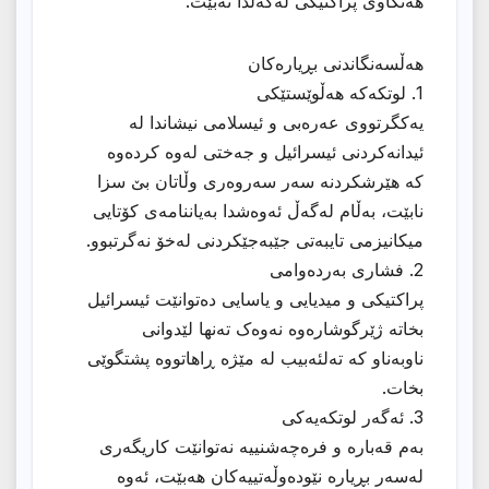
هەنگاوی پراکتیکی لەگەڵدا نەبێت.
هەڵسەنگاندنی بڕیارەکان
1. لوتکەکە هەڵوێستێکی
یەکگرتووی عەرەبی و ئیسلامی نیشاندا لە
ئیدانەکردنى ئیسرائیل و جەختی لەوە کردەوە
کە هێرشکردنە سەر سەروەری وڵاتان بێ سزا
نابێت، بەڵام لەگەڵ ئەوەشدا بەیاننامەی کۆتایی
میکانیزمی تایبەتی جێبەجێکردنی لەخۆ نەگرتبوو.
2. فشاری بەردەوامی
پراکتیکی و میدیایی و یاسایی دەتوانێت ئیسرائیل
بخاتە ژێرگوشارەوە نەوەک تەنها لێدوانی
ناوبەناو کە تەلئەبیب لە مێژە ڕاهاتووە پشتگوێی
بخات.
3. ئەگەر لوتکەیەکی
بەم قەبارە و فرەچەشنییە نەتوانێت کاریگەری
لەسەر بڕیارە نێودەوڵەتییەکان هەبێت، ئەوە