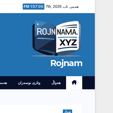
Ski
1:57:01 PM
هەینی. ئاب 7th, 2026
t
conten
Rojnam
هەواڵ
وتارى نوسەران
هەمە
هەواڵ