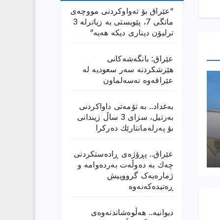
“عێراق بۆ تەواوکردنی مووچەی
مانگى 7، پێویستی بە زیاترلە 3
ترلیۆن دیناری دیکە هەیە”
عێراق: بانگەشەكانی
هێرشكردنە سەر سعودیە لە
عێراقەوە نەسەلماون
بەغداد.. بە تۆمەتی داواكردنی
بەرتیل، سزای 3 ساڵ زیندانی
بۆ پەرلەمانتارێك دەركرا
عێراق.. پڕۆژەی ڕادەستكردنی
چەك بە دەوڵەت بەردەوامە و
ژمارەیەک گرووپیش
ڕەتیدەکەنەوە
دیوانیە.. هەڵوەشاندنەوەی