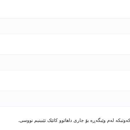
ەوتبکە لەم وێبگەڕە بۆ جاری داهاتوو کاتێک تێبینیم نووسی.