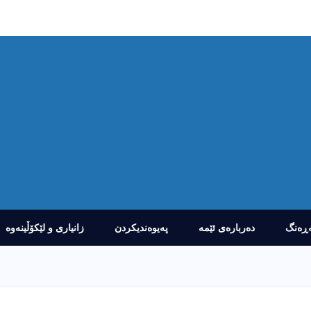
ڕەنگ
دەربارەى ئێمە
پەیوەندیکردن
زانیارى و لێکۆڵینەوە