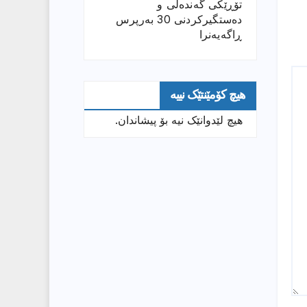
تۆڕێكی گەندەڵی و
دەستگیركردنی 30 بەرپرس
ڕاگەیەنرا
هیچ کۆمێنتێک نییە
هیچ لێدوانێک نیە بۆ پیشاندان.