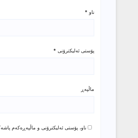
ناو
*
پۆستی ئەلیکترۆنی
*
ماڵپه‌ڕ
ناو، پۆستی ئەلیکترۆنی و ماڵپەڕەکەم پاشەک