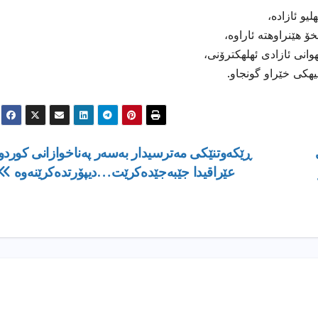
و ئازاده،
 هێنراوهته ئاراوه،
انی ئازادی ئهلهكترۆنی،
هیهكی خێراو گونجاو.
ڕێكەوتنێكی مەترسیدار بەسەر پەناخوازانی كوردو
عێراقیدا جێبەجێدەكرێت…دیپۆرتدەكرێنەوە