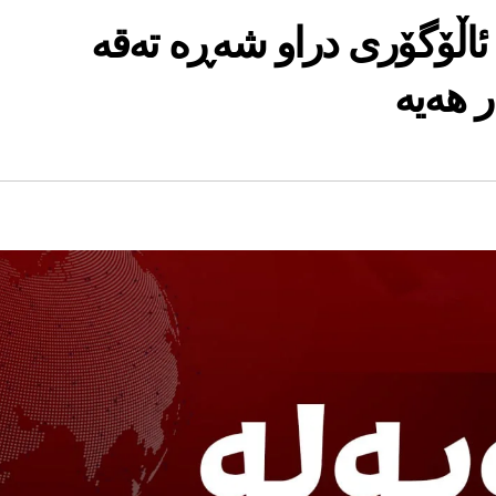
ئاڵۆگۆری دراو شەڕە تەقە
 هه‌یه‌