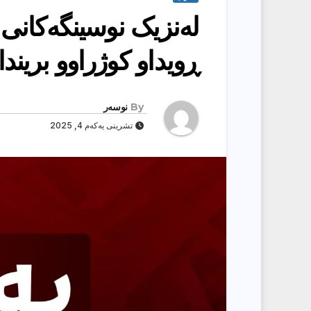
لەنزیک نوسینگەکانی 
ڕویداو کوژراوو بریندار
By
نوسەر
تشرینی یەکەم 4, 2025