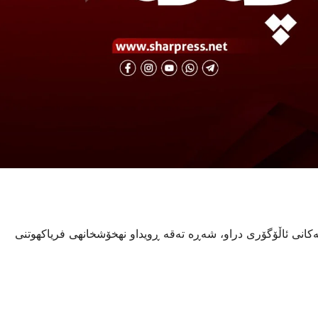
ەکانی ئاڵۆگۆری دراو، شەڕە تەقە ڕویداو نهخۆشخانهى فریاكهوتنى