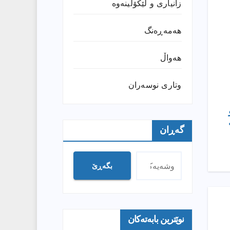
زانیارى و لێکۆڵینەوە
هەمەڕەنگ
هەواڵ
وتارى نوسەران
گەڕان
بگەڕێ
نوێترین بابەتەکان