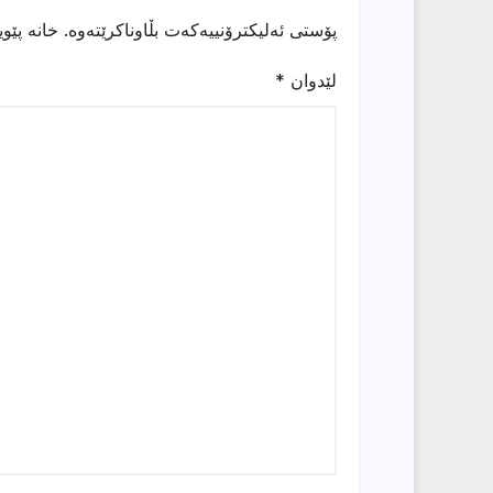
پۆستی ئەلیکترۆنییەکەت بڵاوناکرێتەوە.
خانە پێو
لێدوان
*