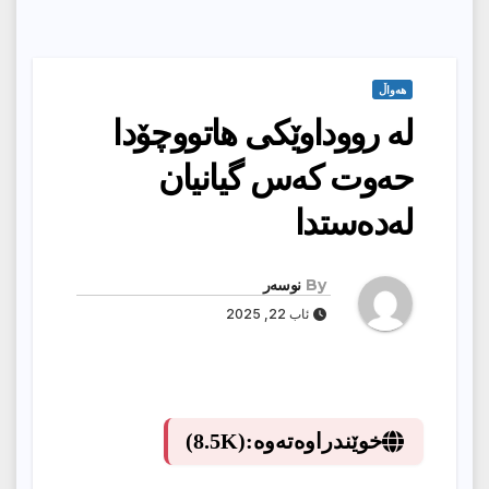
هەواڵ
لە رووداوێکی هاتووچۆدا
حەوت کەس گیانیان
لەدەستدا
By
نوسەر
ئاب 22, 2025
خوێندراوەتەوە:
(8.5K)