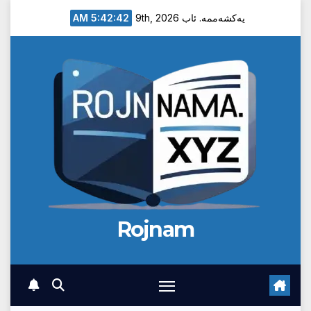
Ski
5:42:42 AM
یەکشەممە. ئاب 9th, 2026
t
conten
Rojnam