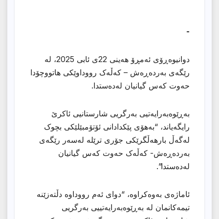
-
دوانیوەڕۆی ئەمڕۆ هەینی 22ی ئابی 2025، لە
رێگەی بەردەڕەش – کەڵەک رووداوێکی هاتووچۆدا
حەوت کەس گیانیان لەدەستدا.
بەڕێوەبەرایەتیی بەرگریی شارستانیی ئاکرێ
رایگەیاند، “بەهۆی پێکدادانی ئۆتۆمبێلێکی بچوک
لەگەڵ بارهەڵگرێکی جۆری ترێلە لەسەر رێگەی
بەردەڕەش- کەڵەک حەوت کەس گیانیان
لەدەستدا”.
ئاماژەی بەوەکراوە، “دوای ئەم رووداوە دڵتەزێنە
تیمەکانمان لە بەڕێوەبەرایەتییی بەرگریی