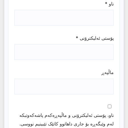
ناو
*
پۆستی ئەلیکترۆنی
*
ماڵپه‌ڕ
ناو، پۆستی ئەلیکترۆنی و ماڵپەڕەکەم پاشەکەوتبکە
لەم وێبگەڕە بۆ جاری داهاتوو کاتێک تێبینیم نووسی.