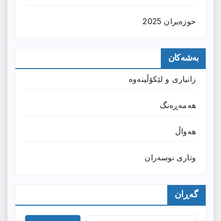
حوزه‌یران 2025
بەشەکان
زانیارى و لێکۆڵینەوە
هەمەڕەنگ
هەواڵ
وتارى نوسەران
گەڕان