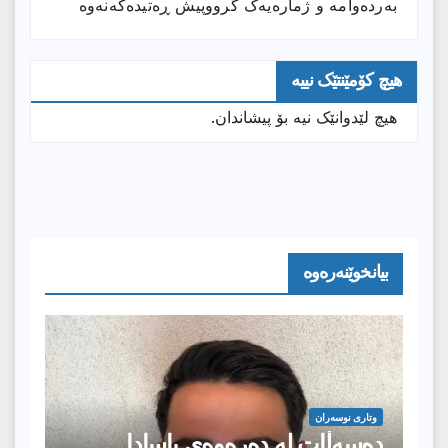
بەردەوامە و ژمارەیەک گرووپیش ڕەتیدەکەنەوە
هیچ کۆمێنتێک نییە
هیچ لێدوانێک نیە بۆ پیشاندان.
بیانخوێنەرەوە
وتارى نوسەران
دەسەڵات لە دەرەوەی یاسادا