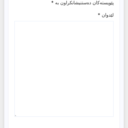
پێویستەکان دەستنیشانکراون بە
*
لێدوان
*