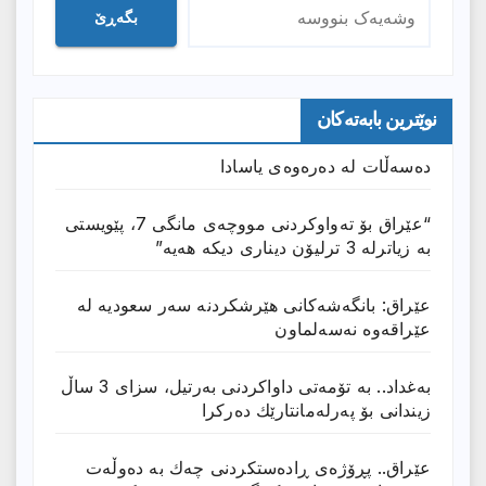
بگەڕێ
نوێترین بابەتەکان
دەسەڵات لە دەرەوەی یاسادا
“عێراق بۆ تەواوکردنی مووچەی مانگى 7، پێویستی
بە زیاترلە 3 ترلیۆن دیناری دیکە هەیە”
عێراق: بانگەشەكانی هێرشكردنە سەر سعودیە لە
عێراقەوە نەسەلماون
بەغداد.. بە تۆمەتی داواكردنی بەرتیل، سزای 3 ساڵ
زیندانی بۆ پەرلەمانتارێك دەركرا
عێراق.. پڕۆژەی ڕادەستكردنی چەك بە دەوڵەت