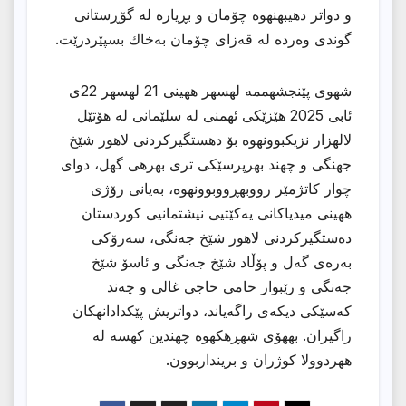
و دواتر دهیبهنهوه چۆمان و بڕیاره له گۆڕستانی
گوندی وەردە لە قەزای چۆمان بەخاك بسپێردرێت.
شهوی پێنجشهممه لهسهر ههینی 21 لهسهر 22ی
ئابی 2025 هێزێكی ئهمنی له سلێمانی له هۆتێل
لالهزار نزیكبوونهوه بۆ دهستگیركردنی لاهور شێخ
جهنگی و چهند بهرپرسێكی تری بهرهی گهل، دوای
چوار كاتژمێر رووبهڕووبوونهوه، بەیانی رۆژی
ههینی میدیاکانی یەکێتیی نیشتمانیی کوردستان
دەستگیرکردنی لاهور شێخ جەنگی، سەرۆکی
بەرەی گەل و پۆڵاد شێخ جەنگی و ئاسۆ شێخ
جەنگی و رێبوار حامی حاجی غالی و چەند
کەسێکی دیکەی راگەیاند، دواتریش پێكدادانهكان
راگیران. بههۆی شهڕهكهوه چهندین كهسه له
ههردوولا كوژران و برینداربوون.