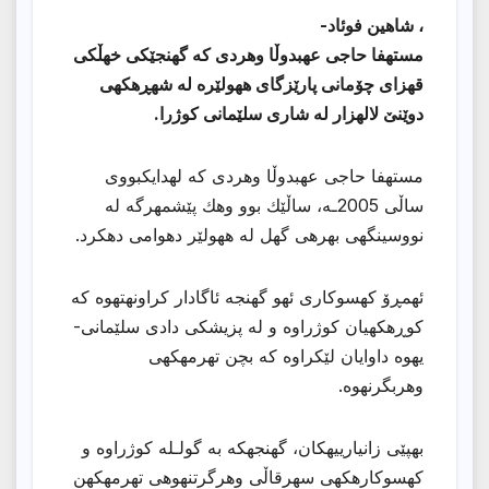
، شاهین فوئاد-
مستهفا حاجی عهبدوڵا وهردی كه گهنجێكی خهڵكی
قهزای چۆمانی پارێزگای ههولێره له شهڕهكهی
دوێنێ لالهزار له شاری سلێمانی كوژرا.
مستهفا حاجی عهبدوڵا وهردی كه لهدایكبووی
ساڵی 2005ـه، ساڵێك بوو وهك پێشمهرگه له
نووسینگهی بهرهی گهل له ههولێر دهوامی دهكرد.
ئهمڕۆ كهسوكاری ئهو گهنجه ئاگادار كراونهتهوه كه
كوڕهكهیان كوژراوه و له پزیشكی دادی سلێمانی-
یهوه داوایان لێكراوه كه بچن تهرمهكهی
وهربگرنهوه.
بهپێی زانیارییهكان، گهنجهكه به گولـله كوژراوه و
كهسوكارهكهی سهرقاڵی وهرگرتنهوهی تهرمهكهن