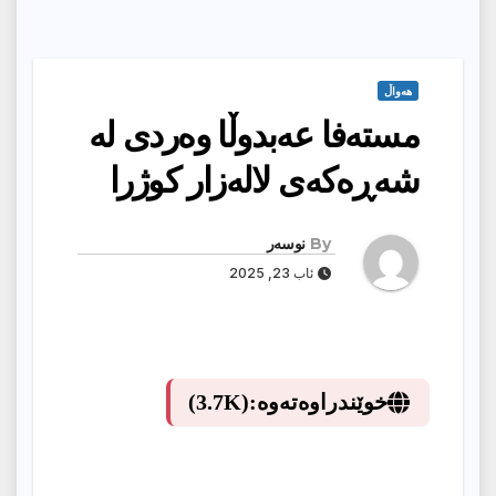
هەواڵ
مسته‌فا عه‌بدوڵا وه‌ردی له‌
شه‌ڕه‌كه‌ی‌ لاله‌زار كوژرا
By
نوسەر
ئاب 23, 2025
خوێندراوەتەوە:
(3.7K)