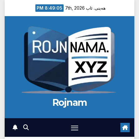
Ski
8:49:05 PM
هەینی. ئاب 7th, 2026
t
conten
Rojnam