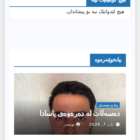
هیچ لێدوانێک نیە بۆ پیشاندان.
بیانخوێنەرەوە
وتارى نوسەران
دەسەڵات لە دەرەوەی یاسادا
ئاب 7, 2026
نوسەر