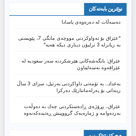
نوێترین بابەتەکان
دەسەڵات لە دەرەوەی یاسادا
“عێراق بۆ تەواوکردنی مووچەی مانگى 7، پێویستی
بە زیاترلە 3 ترلیۆن دیناری دیکە هەیە”
عێراق: بانگەشەكانی هێرشكردنە سەر سعودیە لە
عێراقەوە نەسەلماون
بەغداد.. بە تۆمەتی داواكردنی بەرتیل، سزای 3 ساڵ
زیندانی بۆ پەرلەمانتارێك دەركرا
عێراق.. پڕۆژەی ڕادەستكردنی چەك بە دەوڵەت
بەردەوامە و ژمارەیەک گرووپیش ڕەتیدەکەنەوە
هیچ کۆمێنتێک نییە