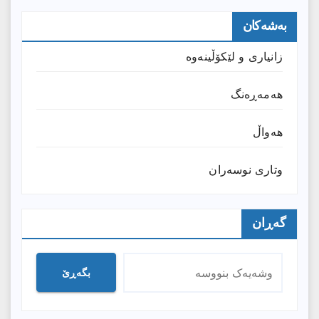
بەشەکان
زانیارى و لێکۆڵینەوە
هەمەڕەنگ
هەواڵ
وتارى نوسەران
گەڕان
بگەڕێ