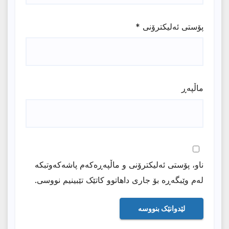
پۆستی ئەلیکترۆنی
*
ماڵپه‌ڕ
ناو، پۆستی ئەلیکترۆنی و ماڵپەڕەکەم پاشەکەوتبکە
لەم وێبگەڕە بۆ جاری داهاتوو کاتێک تێبینیم نووسی.