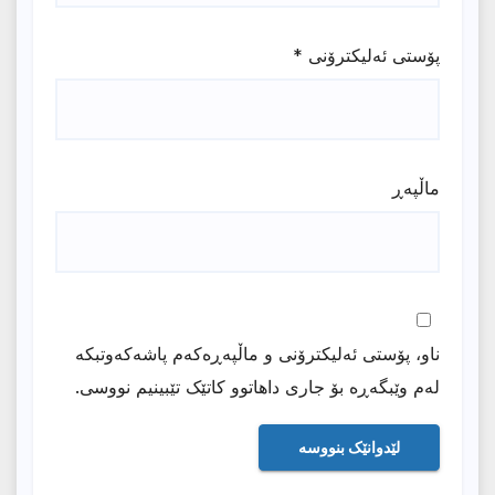
پۆستی ئەلیکترۆنی
*
ماڵپه‌ڕ
ناو، پۆستی ئەلیکترۆنی و ماڵپەڕەکەم پاشەکەوتبکە
لەم وێبگەڕە بۆ جاری داهاتوو کاتێک تێبینیم نووسی.