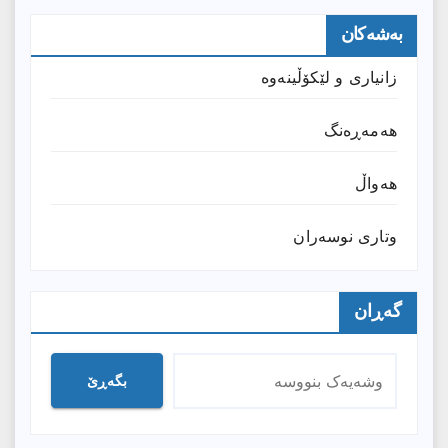
بەشەکان
زانیارى و لێکۆڵینەوە
هەمەڕەنگ
هەواڵ
وتارى نوسەران
گەڕان
بگەڕێ