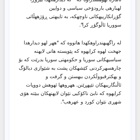
لهبارهی بارودۆخی سیاسی و دوایین
گۆڕانكارییهكانی ناوچهكه، به تایبهتی ڕۆژههڵاتی
سووریا ئاڵوگۆڕ كرا”.
له راگهیهندراوهكهدا هاتووه كه “ههر لهو دیدارهدا
جهخت لهوه كرایهوه كه پێویسته هانی لایهنه
سیاسیهكانی سوریا و حكومهتی سوریا بدرێت كه بۆ
چارهسهركردنی كێشهكان پشت به شێوازی دیالۆگ
و یهكترقبووڵكردن ببهستن و گرفت و
ئاڵنگارییهكان تێپهڕێنن. ههروهها ئهوهش دووپات
كرایهوه كه نابێ ناكۆكیی نێوان لایهنهكان ببێته هۆی
شهڕی نێوان كورد و عهرهب”.