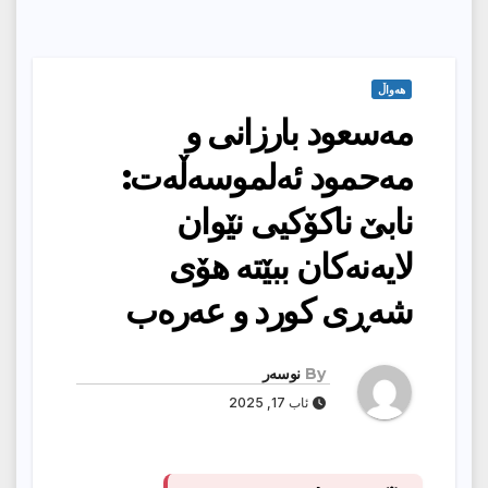
هەواڵ
مه‌سعود بارزانی‌ و
مه‌حمود ئه‌لموسه‌ڵه‌ت:
نابێ ناكۆكیی نێوان
لایه‌نه‌كان ببێته‌ هۆی
شه‌ڕی كورد و عه‌ره‌ب
By
نوسەر
ئاب 17, 2025