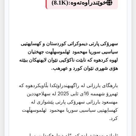
خوێندراوەتەوە:
(8.1K)
سهرۆكی پارتی دیموكراتی كوردستان و كهسایهتیی
سیاسیی سوریا مهحمود ئهلموسهڵهت جهختیان
لهوه كردهوه كه نابێت ناكۆكیی نێوان لایهنهكان ببێته
هۆی شهڕی نێوان كورد و عهرهب.
بارهگای بارزانی له راگهیهندراوێكدا بڵاویكردهوه كه
ئهمڕۆ شهممه 16ی ئابی 2025 له سهلاحهددین
مهسعود بارزانی سهرۆكی پارتی پێشوازی له
كهسایهتیی سیاسیی سوریا مهحمود ئهلموسهڵهت
كرد.
ئاماژه بهوهشدراوه كه “له دیدارهكهدا بیروڕا