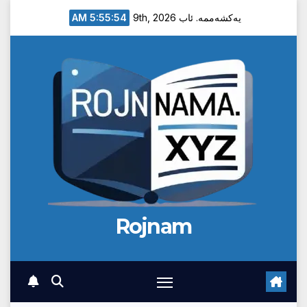
Ski
5:55:55 AM
یەکشەممە. ئاب 9th, 2026
t
conten
Rojnam