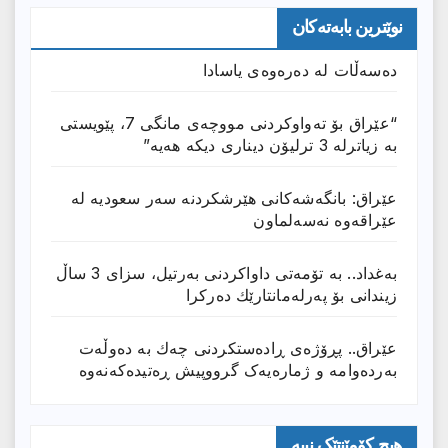
نوێترین بابەتەکان
دەسەڵات لە دەرەوەی یاسادا
“عێراق بۆ تەواوکردنی مووچەی مانگى 7، پێویستی
بە زیاترلە 3 ترلیۆن دیناری دیکە هەیە”
عێراق: بانگەشەكانی هێرشكردنە سەر سعودیە لە
عێراقەوە نەسەلماون
بەغداد.. بە تۆمەتی داواكردنی بەرتیل، سزای 3 ساڵ
زیندانی بۆ پەرلەمانتارێك دەركرا
عێراق.. پڕۆژەی ڕادەستكردنی چەك بە دەوڵەت
بەردەوامە و ژمارەیەک گرووپیش ڕەتیدەکەنەوە
هیچ کۆمێنتێک نییە