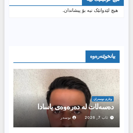
هیچ لێدوانێک نیە بۆ پیشاندان.
بیانخوێنەرەوە
وتارى نوسەران
دەسەڵات لە دەرەوەی یاسادا
ئاب 7, 2026
نوسەر