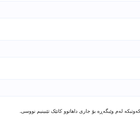
ەوتبکە لەم وێبگەڕە بۆ جاری داهاتوو کاتێک تێبینیم نووسی.