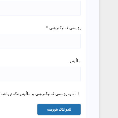
پۆستی ئەلیکترۆنی
*
ماڵپه‌ڕ
ناو، پۆستی ئەلیکترۆنی و ماڵپەڕەکەم پاشەک