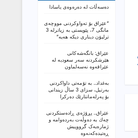
دەسەڵات لە دەرەوەی یاسادا
“عێراق بۆ تەواوکردنی مووچەی
مانگى 7، پێویستی بە زیاترلە 3
ترلیۆن دیناری دیکە هەیە”
عێراق: بانگەشەكانی
هێرشكردنە سەر سعودیە لە
عێراقەوە نەسەلماون
بەغداد.. بە تۆمەتی داواكردنی
بەرتیل، سزای 3 ساڵ زیندانی
بۆ پەرلەمانتارێك دەركرا
عێراق.. پڕۆژەی ڕادەستكردنی
چەك بە دەوڵەت بەردەوامە و
ژمارەیەک گرووپیش
ڕەتیدەکەنەوە