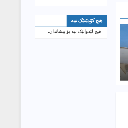
هیچ کۆمێنتێک نییە
هیچ لێدوانێک نیە بۆ پیشاندان.