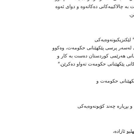
ە چالاکییەکانی دەکاتەوە و دوای ئەوە
ن.
 لێکنزیکبونەوەیەکی
ەتی لەسەر پرسی پێکهێنانی حکومەت، وەکوو
انی هەرێمی کوردستان دەست بە کار و
کانی پێکهێنانی حکومەت تەواو دەکرێن.”
ێکهێنانی حکومەت و
 و بڕیارە چەند کۆبونەوەیەکی
و ئازاده،