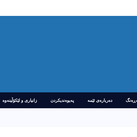
ڕەنگ
دەربارەى ئێمە
پەیوەندیکردن
زانیارى و لێکۆڵینەوە