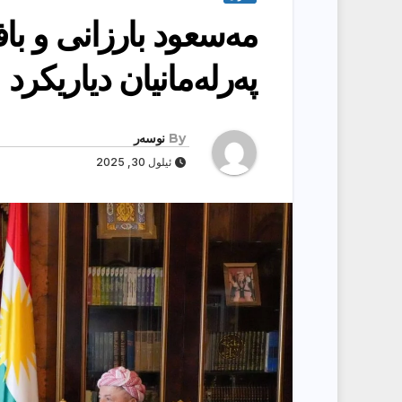
مەسعود بارزانی و باف
پەرلەمانیان دیاریکرد
By
نوسەر
ئیلول 30, 2025