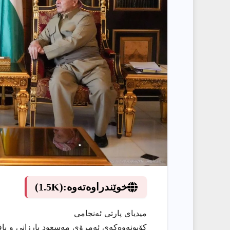
خوێندراوەتەوە:
(1.5K)
میدیای پارتی ئەنجامی
کۆبونەوەکەی ئەمڕۆی مەسعود بارزانی و بافڵ