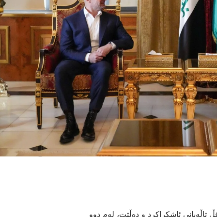
 تاڵەبانی ئاشکراکرد و دەڵێت، لەم دوو