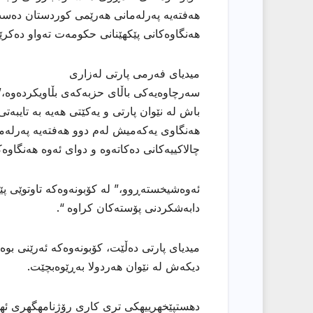
هەفتەیە پەرلەمانی هەرێمی کوردستان دەست ب
هەنگاوەکانی پێکهێنانی حکومەت تەواو دەکرێ
میدیای فەرمی پارتی لەزاری
سەرچاوەیەکی باڵای حزبەکەی بڵاویکردەوە،”
باش لە نێوان پارتی و یەکێتی هەیە بە تایب
هەنگاوی یەکەمیش لەم دوو هەفتەیە پەرلەم
چالاکییەکانی دەکاتەوە و دوای ئەوە هەنگاوە
ئەوەشیخستەڕوو،” لە کۆبونەوەکە تاوتوێی پ
دابەشکردنی پۆستەکان کراوە “.
میدیای پارتی دەڵێت، کۆبونەوەکە ئەرێنی بوە
دیکەش لە نێوان هەردولا بەڕێوەبچێت.
دهستپێخهرییهكی تری كاری رۆژنامهگهری ئههلی