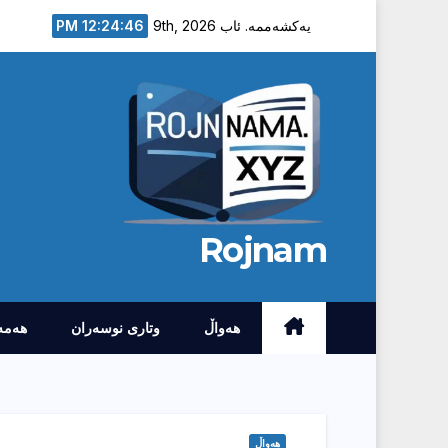
Ski
12:24:48 PM
یەکشەممە. ئاب 9th, 2026
t
conten
Rojnam
هەواڵ
وتارى نوسەران
هەمە
هەواڵ