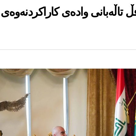
ڵ تاڵەبانی وادەی کاراکردنەوەی