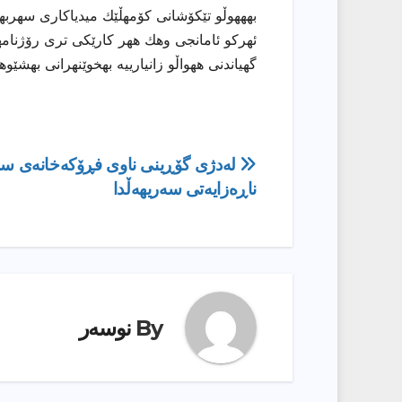
بهههوڵو تێكۆشانی كۆمهڵێك میدیاكاری سهربهخۆ
ئهركو ئامانجی وهك ههر كارێكی تری رۆژنامهو
گهیاندنی ههواڵو زانیارییه بهخوێنهرانی بهشێو
ڕێدۆزیی
لەدژی گۆڕینی ناوی فڕۆکەخانەی سل
ناڕەزایەتی سەریهەڵدا
بابەت
By
نوسەر