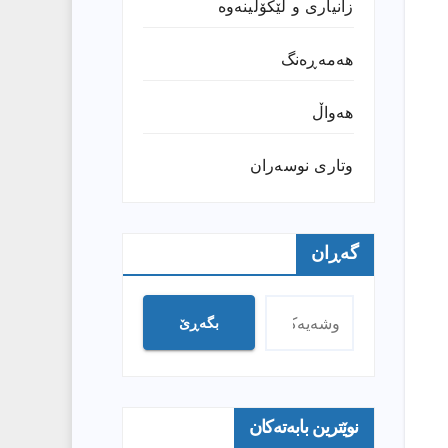
زانیارى و لێکۆڵینەوە
هەمەڕەنگ
هەواڵ
وتارى نوسەران
گەڕان
بگەڕێ
نوێترین بابەتەکان