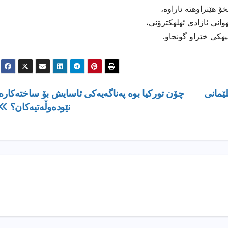
 هێنراوهته ئاراوه،
انی ئازادی ئهلهكترۆنی،
هیهكی خێراو گونجاو.
ێمانی
چۆن تورکیا بوە پەناگەیەکى ئاسایش بۆ ساختەکارە
نێودەوڵەتیەکان؟