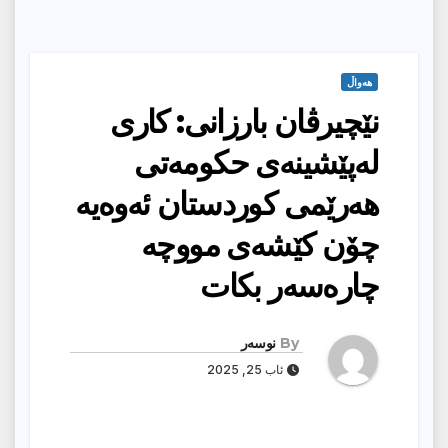
هەواڵ
نێچیرڤان بارزانی: کاری
لەپێشینەی حکومەتی
هەرێمی کوردستان ئەوەیە
چۆن کێشەی مووچە
چارەسەر بکات
By
نوسەر
ئاب 25, 2025