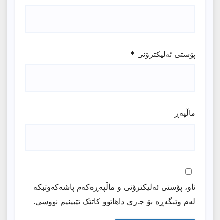
پۆستی ئەلیکترۆنی
*
ماڵپه‌ڕ
ناو، پۆستی ئەلیکترۆنی و ماڵپەڕەکەم پاشەکەوتبکە
لەم وێبگەڕە بۆ جاری داهاتوو کاتێک تێبینیم نووسی.