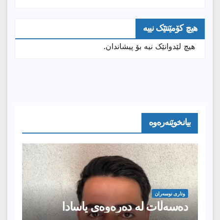
هیچ کۆمێنتێک نییە
هیچ لێدوانێک نیە بۆ پیشاندان.
بیانخوێنەرەوە
وتارى نوسەران
دەسەڵات لە دەرەوەی یاسادا