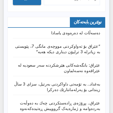
نوێترین بابەتەکان
دەسەڵات لە دەرەوەی یاسادا
“عێراق بۆ تەواوکردنی مووچەی مانگى 7، پێویستی
بە زیاترلە 3 ترلیۆن دیناری دیکە هەیە”
عێراق: بانگەشەكانی هێرشكردنە سەر سعودیە لە
عێراقەوە نەسەلماون
بەغداد.. بە تۆمەتی داواكردنی بەرتیل، سزای 3 ساڵ
زیندانی بۆ پەرلەمانتارێك دەركرا
عێراق.. پڕۆژەی ڕادەستكردنی چەك بە دەوڵەت
بەردەوامە و ژمارەیەک گرووپیش ڕەتیدەکەنەوە