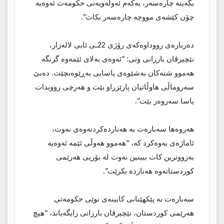
بگەینە چارەسەر، یەکەم ئەولەویەتی حکومەت ئەوەیە
چۆن کێشەی مووچە چارەسەر بکات”.
دەربارەی رووداوەکەی رۆژی 22ـی ئابی لالەزار،
نێچیرڤان بارزانی وتی: “ئەوەی بەلای ئێمەوە گرنگە
هەموو شتەکان بەشێوەی یاسایی بەڕێوەبچێت. دەبێ
سەروماڵی هاوڵاتیان پارێزراو بێت و هەرچی رووبدات
یاسا سەروەر بێت”.
هەروەها سەبارەت بە هەناردەکردنەوەی نەوت،
ئاماژەی بەوەکرد کە، “هەموو هەوڵی ئێمە ئەوەیە
بەزووترین کات ببینین نەوت لە بۆریی هەرێمی
کوردستانەوە هەناردە بکرێت”.
سەبارەت بە پێکهێنانی کابینەی نوێی حکومەتی
هەرێمی کوردستان، نێچیرڤان بارزانی رایگەیاند، “هیچ