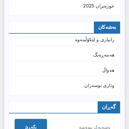
حوزه‌یران 2025
بەشەکان
زانیارى و لێکۆڵینەوە
هەمەڕەنگ
هەواڵ
وتارى نوسەران
گەڕان
بگەڕێ