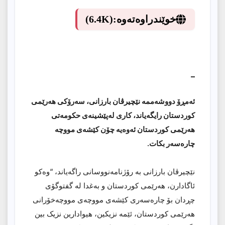
خوێندراوەتەوە:
(6.4K)
_
ئەمڕۆ دووشەممە نێچیرڤان بارزانی، سەرۆکی هەرێمی
کوردستان رایگەیاند، کاری لەپێشینەی حکومەتی
هەرێمی کوردستان ئەوەیە چۆن کێشەی مووچە
چارەسەر بکات.
نێچیرڤان بارزانی بە رۆژنامەنووسانی راگەیاند، “وەکو
ئاگادارن، هەرێمی کوردستان و بەغدا لە گفتوگۆی
چڕدان بۆ چارەسەری کێشەی مووچەی مووچەخۆرانی
هەرێمی کوردستان، ئێمە نزیکین، هیوادارین نزیک بین