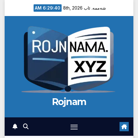
Ski
6:29:40 AM
شەممە. ئاب 8th, 2026
t
conten
Rojnam