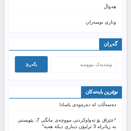
هەواڵ
وتارى نوسەران
گەڕان
بگەڕێ
نوێترین بابەتەکان
دەسەڵات لە دەرەوەی یاسادا
“عێراق بۆ تەواوکردنی مووچەی مانگى 7، پێویستی
بە زیاترلە 3 ترلیۆن دیناری دیکە هەیە”