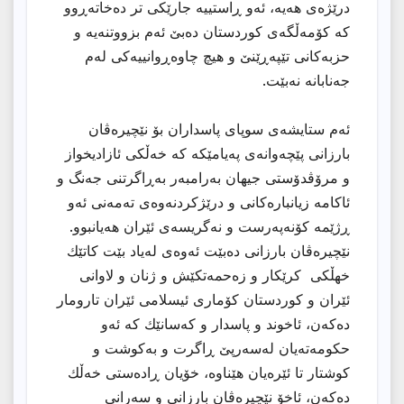
درێژەی هەیە، ئەو ڕاستییە جارێکی تر دەخاتەڕوو
کە کۆمەڵگەی کوردستان دەبێ ئەم بزووتنەیە و
حزبەکانی تێپەڕێنێ و هیچ چاوەڕوانییەکی لەم
جەنابانە نەبێت.
ئەم ستایشەی سوپای پاسداران بۆ نێچیرەڤان
بارزانی پێچەوانەی پەیامێکە کە خەڵکی ئازادیخواز
و مرۆڤدۆستی جیهان بەرامبەر بەڕاگرتنی جەنگ و
ئاکامە زیانبارەکانی و درێژکردنەوەی تەمەنی ئەو
ڕژێمە کۆنەپەرست و نەگریسەی ئێران هەیانبوو.
نێچیرەڤان بارزانی دەبێت ئەوەی لەیاد بێت کاتێك
خهڵکی کرێکار و زەحمەتکێش و ژنان و لاوانی
ئێران و كوردستان کۆماری ئیسلامی ئێران تارومار
دەکەن، ئاخوند و پاسدار و کەسانێك کە ئەو
حکومەتەیان لەسەرپێ ڕاگرت و بەکوشت و
کوشتار تا ئێرەیان هێناوە، خۆیان ڕادەستی خەڵك
دەکەن، ئاخۆ نێچیرەڤان بارزانی و سەرانی