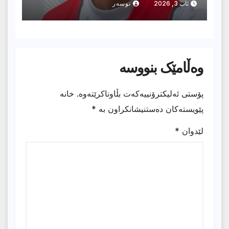
ئاب 3, 2026
نوسەر
وەڵامێک بنووسە
پۆستی ئەلیکترۆنییەکەت بڵاوناکرێتەوە.
خانە
پێویستەکان دەستنیشانکراون بە
*
لێدوان
*