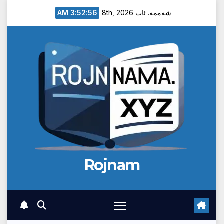
Ski
3:52:57 AM
شەممە. ئاب 8th, 2026
t
conten
Rojnam