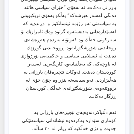
بارزانی دەکات، نە بەهۆی “خێرای سیاسی هاتنە
دەنگی لەسەر هێرشەکە” بەڵکو بەهۆی نزیکبوونی
بە سیاسەتی ئەو رژێمە ئینسانکوژ و دڕندەیە کە
لەسێدارەدانی بەدەستەوە گرتوە وەك ئامرازێك بۆ
سەرکوتی خەڵك وە کەوتۆتە بەردەم هەڕەشەی
روخاندنی شۆڕشگێڕانەوە. ڕووخاندنی گورزێك
دەبێت لە ئیسلامی سیاسی و حاکمیەتی بۆرژوازی
لە ناوچەکە، کە بەدڵنیایەوە کاریگەریی لەسەر
کوردستان دەبێت. ئەوکات نێچیرەڤان بارزانی بە
هەڵبژاردنی ئەو سیاسەتە بێزراوە چۆن خۆی لە
بزووتنەوەی شۆڕشگێڕانەی خەڵکی کوردستان
ڕزگار دەکات.
ئەم دڵنیاکردنەوەیەی نێچیرەڤان بارزانی بە
کۆماری سێدارە بەکردەوە نیشاندانی سیاسەتێکی
چەوت و دژی خەڵکیە کە زیاتر لە ٣٠ ساڵە،