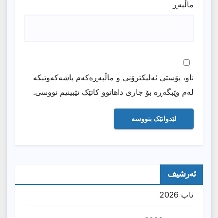
ماڵپه‌ڕ
ناو، پۆستی ئەلیکترۆنی و ماڵپەڕەکەم پاشەکەوتبکە
لەم وێبگەڕە بۆ جاری داهاتوو کاتێک تێبینیم نووسی.
ئەرشیف
ئاب 2026