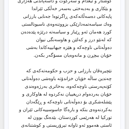
کوشتار و ئیعدام و سەرکوت و داسەپاندنی هەژاری
و بێکاری و بەدبەختی بەسەر خەڵکی ئێراندا
پایەکانی دەسەڵاتەکەی ڕاگرتوە! جەنابی بارزانی
وەك سیاسەتمەدارێکی بزووتنەوەی ناسیونالستی
کورد هەمان ئەو ڕێباز و سیاسەتە درێژە پێدەدەن
کە لەنێو درز و کەلێن و هاوسەنگی نیوان
دەوڵەتانی ناوچەکە و هێزە جیهانییەکاندا بەشی
خۆیان ببچڕن و مانەوەیان مسۆگەر بکەن.
نێچیرەڤان بارزانی و حزب و حکومەتەکەی کە
چەندین ساڵە خۆیان خزاندۆتە باوەشی دەوڵەتانی
کۆنەپەرستی ناوچەکەوە، بەخاتری بەرژەوەندی
خۆیان بەردەوام دریغییان نەکردوە لە هاوکاری و
پێشلەشکری بۆ دەوڵەتانی ناوچەکە و ڕێگەدان
بەکردنەوەی بنکە و بارەگا جاسوسییەکانی ئێران و
تورکیا لە هەرێمی کوردستان. بێدەنگ بوون لە
ئاستی هەموو ئەو تاوانە تیرۆریستی و کوشتنانەی