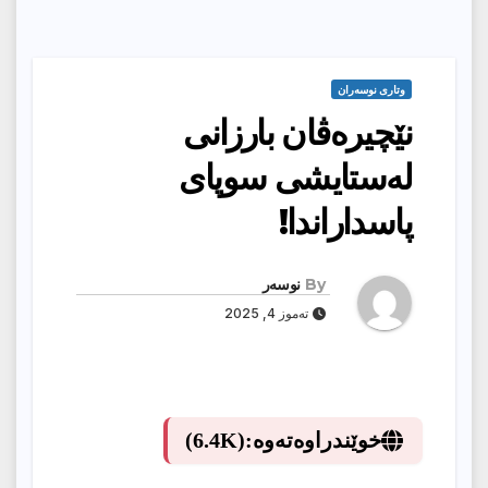
وتارى نوسەران
نێچیرەڤان بارزانی
لەستایشی سوپای
پاسداراندا!
By
نوسەر
تەموز 4, 2025
خوێندراوەتەوە:
(6.4K)