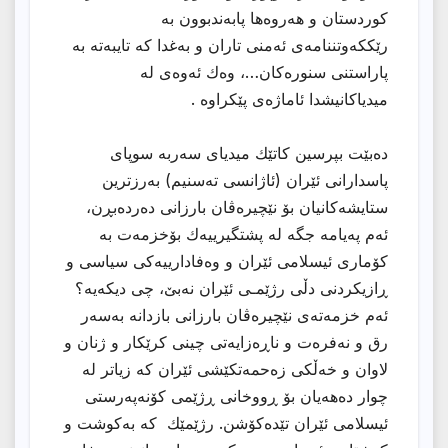
کوردستان و هەروەها پابەندبوون بە
رێککەوتننامەی ئەمنی تاران و بەغدا کە تایبەتە بە
پاراستنی سنورەکان…، وەك ئەوەی لە
میدیاکانیشدا ئاماژەی پێکراوە .
دەبێت بپرسین کاتێك میدیای سەربە سوپای
پاسدارانی ئێران (ئاژانسی تەسنیم) بەرزترین
ستایشەکانیان بۆ نێچیرەڤان بارزانی دەردەبڕن،
ئەم پەیامە جگە لە پشتگیرییەك بۆخزمەت بە
کۆماری ئیسلامی ئێران و وەفادارییەکی سیاسی و
ڕازیکردنی دڵی رژێمـی ئێران نەبێ، چی دیکەیە؟
ئەم خزمەتەی نێچیرەڤان بارزانی بازدانە بەسەر
رق و نەفرەت و ناڕەزایەتی چینی کرێکار و ژنان و
لاوان و خەڵکی زەحمەتکێشی ئێران کە زیاتر لە
چوار دەهەیان بۆ ڕووخانی ڕژێمی کۆنەپەرستی
ئیسلامی ئێران تێدەکۆشن. رژێمێك کە بەکوشت و