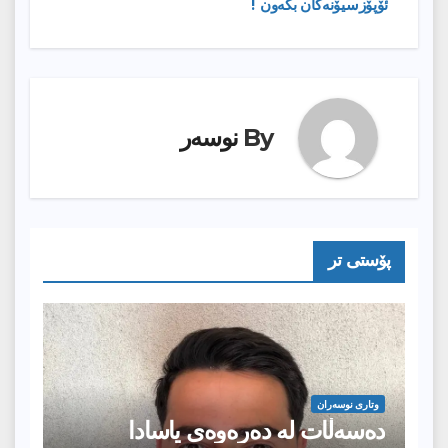
ئۆپۆزسیۆنەکان بکەون !
By
نوسەر
پۆستى تر
وتارى نوسەران
دەسەڵات لە دەرەوەی یاسادا