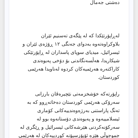
دەشتی جەمال
لەڕاپۆرتێکدا کە لە پێگەی تەسنیم ئێران
بلاوکراوەتەوە بەدوای جەنگی ١٢ ڕۆژەی ئێران و
ئیسرائیل، میدیای سوپای پاسداران لە ڕاپۆرتێکی
شیکاریدا، هەڵسەنگاندنی بۆ دۆخی پەیوەندی
کاراکتەرە هەرێمیەکان کردوە لەناویدا هەرێمی
کوردستان.
راپۆرتەکە خۆشخزمەتی نێچیرەڤان بارزانی
سەرۆکی هەرێمی کوردستان دەخاتەڕوو کە بە
تەنگ پاراستنی بەرژەوەندییەکانی کۆماری
ئیسلامییەوە و پەیوەندی دۆستانەوە بوو لە
سەرکۆنەکردنی هێرشەکانی ئیسرائیل و ڕێگری لە
جموجوڵی هێزە ئۆپۆزسیۆنە کوردییەکان لە هەرێمی