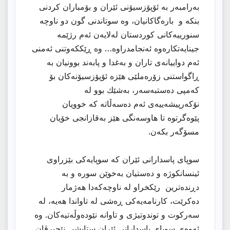
بەرامبەر بە ئۆپۆزسیۆنی ئێران و بۆمباران کردنی
بنکە و بارەگاکانیان، وە سوتاندنی گون دو ناوچە
سنورییەکانی کوردستان لەلایەن ئەم رژێمە
جینایەتکارەوە ئەنجامدراوە… وە ڕێککەوتنی ئەمنی
ئەم دواییانەی تاران و بەغدا و پابەند بوونیان بە
ڕاگواستنی زۆرەملێی هێزە ئۆپۆزسیۆنەکان بۆ
کەمپی دەستبەسەر، بەشێك بوو لە
نۆکەرپیشەییەی ئەم دەسەڵاتە کە خوویان
پێوەگرتوە تا هاوسەنگی هێز بەقازانجی خۆیان
مسۆگەر بکەن.
سوپای پاسدارانی ئێران کە سوپایەکی بێزراوی
ئینسانکوژە و دەستیان بەخوێن سورە و بە
دڕندەترین رێکخراو لە ناوچەکەدا هەژمار
دەکرێت، کارنامەیەکی ڕەشی لە تاواندا هەیە، لە
سەرکوت و توندوتیژی و تاوانە نێودەوڵەتیەکان. وە
ئەوەی سوپای پاسدارانی ئێران ستایشی نێچیرڤان