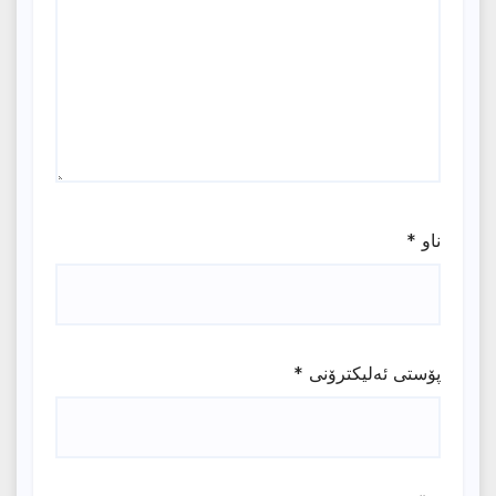
ناو
*
پۆستی ئەلیکترۆنی
*