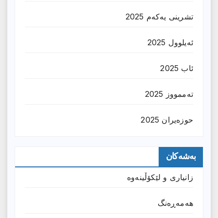
تشرینی یەکەم 2025
ئەیلوول 2025
ئاب 2025
تەممووز 2025
حوزه‌یران 2025
بەشەکان
زانیارى و لێکۆڵینەوە
هەمەڕەنگ