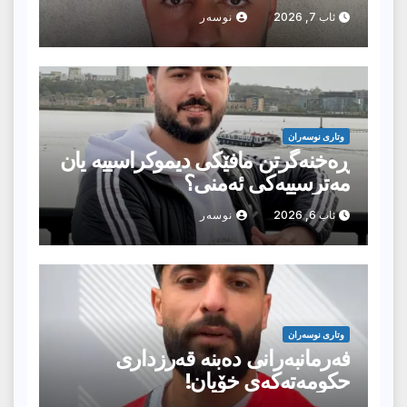
ئاب 7, 2026
نوسەر
وتارى نوسەران
ڕەخنەگرتن مافێکی دیموکراسییە یان
مەترسییەکی ئەمنی؟
ئاب 6, 2026
نوسەر
وتارى نوسەران
فەرمانبەرانی دەبنە قەرزداری
حکومەتەکەی خۆیان!