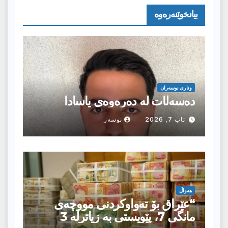
بیانخوێنەرەوە
وتارى نوسەران
دەسەڵات لە دەرەوەی یاسادا
ئاب 7, 2026
نوسەر
هەواڵ
“عێراق بۆ تەواوکردنی مووچەی
مانگى 7، پێویستی بە زیاترلە 3