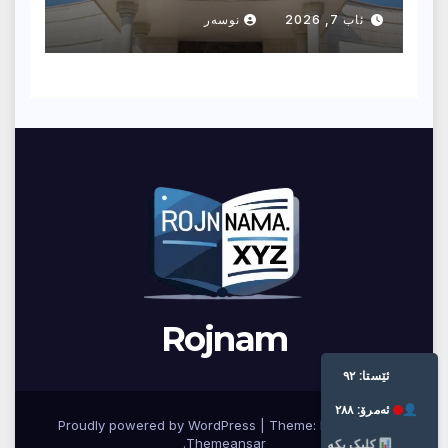
پەرلەمانتارێك دەركرا
ئاب 7, 2026
نوسەر
Rojnam
ئێستا: ٩٢
ئه‌مرۆ: ٢٨٨
Proudly powered by WordPress
|
Theme: Newsup by
.
Themeansar
کلیک بکە