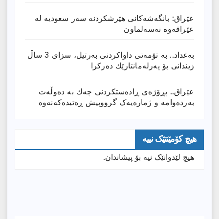
عێراق: بانگەشەكانی هێرشكردنە سەر سعودیە لە
عێراقەوە نەسەلماون
بەغداد.. بە تۆمەتی داواكردنی بەرتیل، سزای 3 ساڵ
زیندانی بۆ پەرلەمانتارێك دەركرا
عێراق.. پڕۆژەی ڕادەستكردنی چەك بە دەوڵەت
بەردەوامە و ژمارەیەک گرووپیش ڕەتیدەکەنەوە
هیچ کۆمێنتێک نییە
هیچ لێدوانێک نیە بۆ پیشاندان.