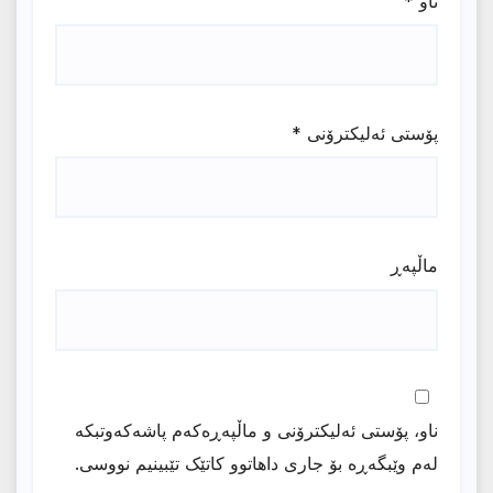
ناو
*
پۆستی ئەلیکترۆنی
*
ماڵپه‌ڕ
ناو، پۆستی ئەلیکترۆنی و ماڵپەڕەکەم پاشەکەوتبکە
لەم وێبگەڕە بۆ جاری داهاتوو کاتێک تێبینیم نووسی.