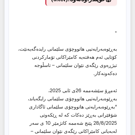
-
بەڕێوەبەرایەتیی هاتووچۆی سلێمانی رایدەگەیەنێت،
کۆتایی ئەم هەفتەیە کامێراکانی تۆمارکردنی
تیژڕەوی رێگەی نێوان سلێمانی – تاسڵوجە
دەکەونەکار.
ئەمڕۆ سێشەممە 26ی ئابی 2025،
بەڕێوەبەرایەتیی هاتووچۆی سلێمانی رایگەیاند،
“بەڕێوەبەرایەتی هاتووچۆی سلێمانی ئاگاداری
شۆفێرانی بەڕێز دەکات کە لە ڕێکەوتی
28/8/2025 پێنج شەممە کاتژمێر 10 ی سەر
لەبەیانی کامێراکانی رێگەی نێوان سلێمانی –