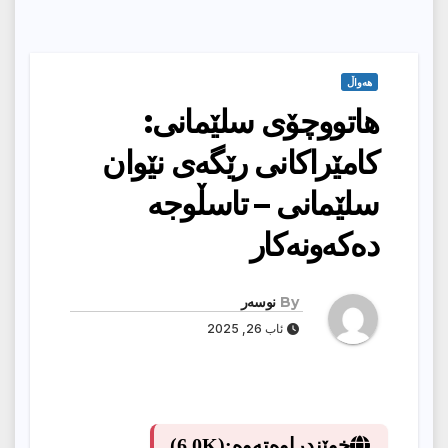
هەواڵ
هاتووچۆی سلێمانی:
کامێراکانی رێگەی نێوان
سلێمانی – تاسڵوجە
دەکەونەکار
By
نوسەر
ئاب 26, 2025
خوێندراوەتەوە:
(6.0K)