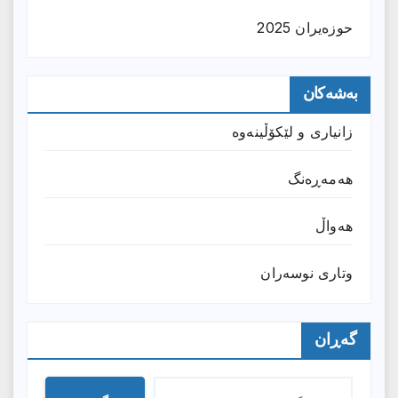
حوزه‌یران 2025
بەشەکان
زانیارى و لێکۆڵینەوە
هەمەڕەنگ
هەواڵ
وتارى نوسەران
گەڕان