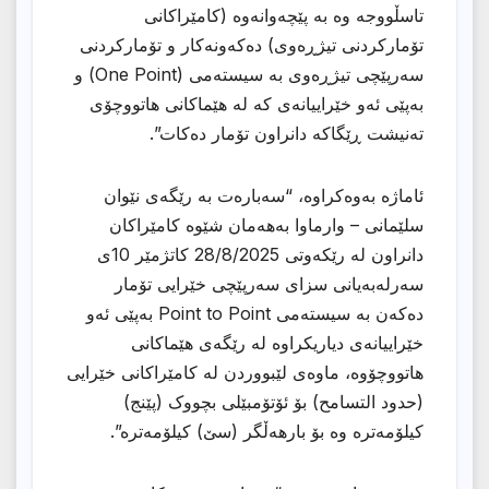
تاسڵووجە وە بە پێچەوانەوە (کامێراکانی
تۆمارکردنی تیژڕەوی) دەکەونەکار و تۆمارکردنی
سەرپێچی تیژڕەوی بە سیستەمی (One Point) و
بەپێی ئەو خێراییانەی کە لە هێماکانی هاتووچۆی
تەنیشت ڕێگاکە دانراون تۆمار دەکات”.
ئاماژە بەوەکراوە، “سەبارەت بە رێگەی نێوان
سلێمانی – وارماوا بەهەمان شێوە کامێراکان
دانراون لە رێکەوتی 28/8/2025 کاتژمێر 10ی
سەرلەبەیانی سزای سەرپێچی خێرایی تۆمار
دەکەن بە سیستەمی Point to Point بەپێی ئەو
خێراییانەی دیاریکراوە لە رێگەی هێماکانی
هاتووچۆوە، ماوەی لێبووردن لە کامێراکانی خێرایی
(حدود التسامح) بۆ ئۆتۆمبێلی بچووک (پێنج)
کیلۆمەترە وە بۆ بارهەڵگر (سێ) کیلۆمەترە”.