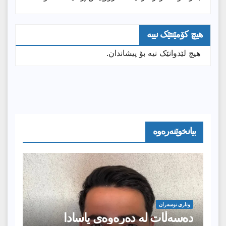
هیچ کۆمێنتێک نییە
هیچ لێدوانێک نیە بۆ پیشاندان.
بیانخوێنەرەوە
وتارى نوسەران
دەسەڵات لە دەرەوەی یاسادا