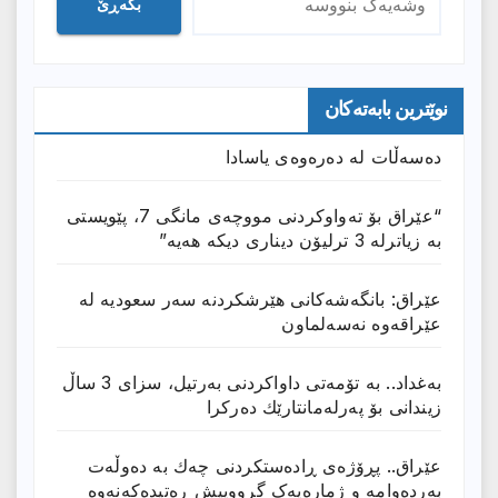
بگەڕێ
نوێترین بابەتەکان
دەسەڵات لە دەرەوەی یاسادا
“عێراق بۆ تەواوکردنی مووچەی مانگى 7، پێویستی
بە زیاترلە 3 ترلیۆن دیناری دیکە هەیە”
عێراق: بانگەشەكانی هێرشكردنە سەر سعودیە لە
عێراقەوە نەسەلماون
بەغداد.. بە تۆمەتی داواكردنی بەرتیل، سزای 3 ساڵ
زیندانی بۆ پەرلەمانتارێك دەركرا
عێراق.. پڕۆژەی ڕادەستكردنی چەك بە دەوڵەت
بەردەوامە و ژمارەیەک گرووپیش ڕەتیدەکەنەوە