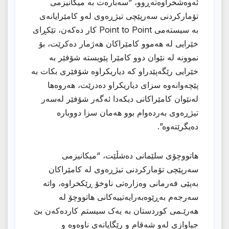
ئەوەشخراوەتەڕوو، “سەبارەت بە میکانیزمی
تۆمارکردنی سەرپێچی تیژڕەوی لەو کامێرایانەی
بە سیستەمی Point to Point کار دەکەن، تێکڕای
خێرایی لە هەموو کامێراکان هەژمار دەکرێت، بۆ
نموونە لە نێوان دوو کامێرا پێویستە شۆفێر بە
خێرایی رێگەپێدراو کە دیاریکراوە شۆفێری بکات بە
پێچەوانەوە سزای دیاریکراو دەدرێت، هەروەها
لەنێوان کامێراکانی دیکەدا ئەگەر شۆفێر لەسەر
تیژڕەوی بەردەوام بوو هەمان سزا دووبارە
دەیگرێتەوە”.
هاتووچۆی سلێمانی دەشڵێت، “میکانیزمی
سەرپێچی تۆمارکردنی تیژڕەوی لە کامێراکان
بەپێی فەرمانی وەزارەتی ناوخۆ ڕێکخراوە، واتە
سەرجەم بەڕێوەبەرایەتییەکانی هاتووچۆ لە
هەرێـمی کوردستان بە یەک سیستم کاردەکەن بێ
جیاوازی لەو شەقام و رێگایانەی ناوەوە و