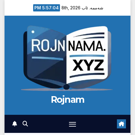
Ski
5:57:05 PM
شەممە. ئاب 8th, 2026
t
conten
Rojnam