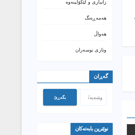
زانیارى و لێکۆڵینەوە
هەمەڕەنگ
هەواڵ
وتارى نوسەران
گەڕان
بگەڕێ
نوێترین بابەتەکان