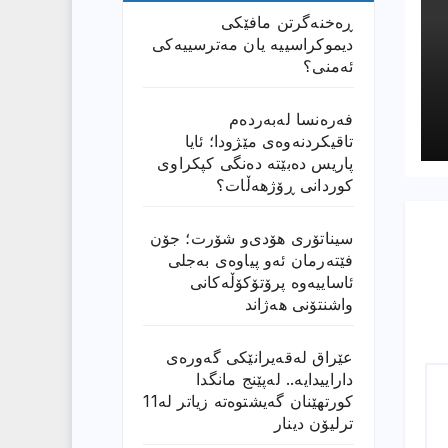
ڕەخنەگرتن مافێکی
دیموکراسییە یان مەترسییەکی
ئەمنی؟
فەرەنسا لەبەردەم
تاقیکردنەوەی مێژودا؛ ئایا
پاریس دەبێتە دەنگی کپکراوی
کوردانی ڕۆژھەڵات؟
سیناتۆری هۆدی‌و شۆرت؛ جۆن
فێتەرمان ئەو پیاوەی بەجلی
ئاساییەوە پرۆتۆکۆڵەکانی
واشنتۆنی هەژاند
عێراق له‌قه‌یرانێكى گه‌وره‌ى
داراییدایه‌.. له‌پێنج مانگدا
كورتهێنان گه‌یشتوه‌ته‌ زیاتر له‌11
ترلیۆن دینار