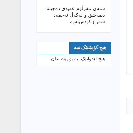
سبەی مەزڵوم عەبدی دەچێتە
دیمەشق و لەگەڵ ئەحمەد
شەرع کۆدەبێتەوە
هیچ کۆمێنتێک نییە
هیچ لێدوانێک نیە بۆ پیشاندان.