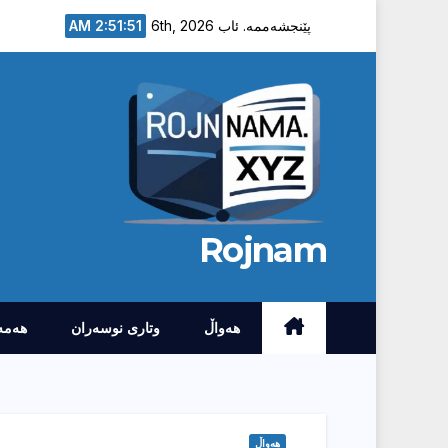
Ski
2:51:52 AM
پێنجشەممە. ئاب 6th, 2026
t
conten
Rojnam
هەواڵ
وتارى نوسەران
هەمە
هەواڵ