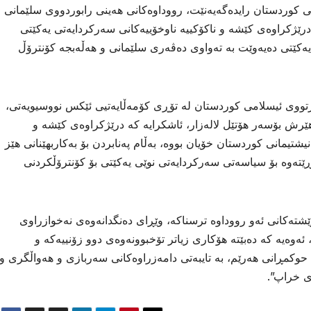
کوردستان رایدەگەیەنێت، رووداوەکانی هەینی رابوردووی سلێمانی
درێژکراوەی کێشە و ناکۆکییە ناوخۆییەکانی سەرکردایەتی یەکێتی
یەکێتی دەیەوێت بە تەواوی دەڤەری سلێمانی و هەڵەبجە کۆنترۆڵ
ووی ئیسلامی کوردستان لە تۆڕی کۆمەڵایەتیی ئێکس نووسیویەتی،
ێرش بۆسەر ھۆتێل لالەزار، ئاشکرایە کە درێژکراوەی کێشە و
یشتیمانی کوردستان خۆیان بووە، بەڵام پەنابردن بۆ بەکاربھێنانی ھێز
ڕێتەوە بۆ سیاسەتی سەرکردایەتی نوێی یەکێتی بۆ کۆنترۆڵکردنی
ێشتەکانی ئەو رووداوە ترسناکە، وێڕای دەنگدانەوەی نەخوازراوی
 ئەوەیە کە دەبێتە ھۆکاری زیاتر تۆخبوونەوەی دوو زۆنییەکە و
حوکمڕانی ھەرێم، بە تایبەتی دامەزراوەکانی سەربازی و ھەواڵگری و
ی خراپ”.