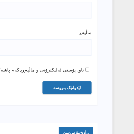
ماڵپه‌ڕ
ناو، پۆستی ئەلیکترۆنی و ماڵپەڕەکەم پاشەک
بیانخوێنەرەوە