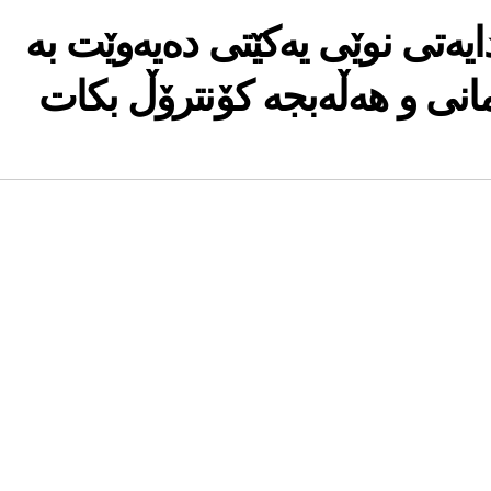
ەتی نوێی یەکێتی دەیەوێت بە
انی و هەڵەبجە کۆنترۆڵ بکات