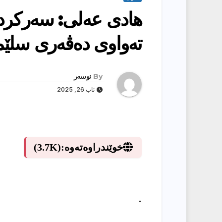
هادی عەلی: سەرکردای
تەواوی دەڤەری سلێم
By
نوسەر
ئاب 26, 2025
خوێندراوەتەوە:
(3.7K)
-