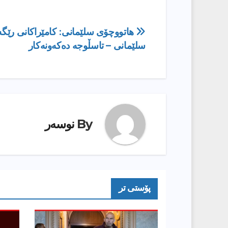
ڕێدۆزیی
هاتووچۆی سلێمانی: کامێراکانی رێگە
سلێمانی – تاسڵوجە دەکەونەکار
بابەت
By
نوسەر
پۆستى تر