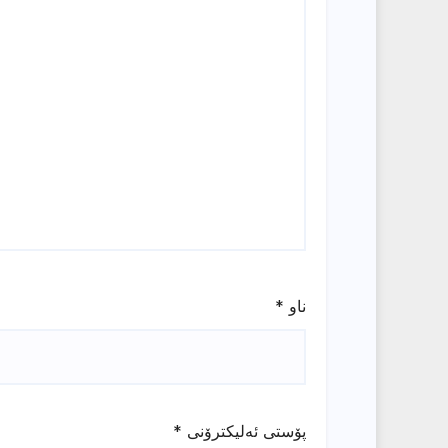
ناو
*
پۆستی ئەلیکترۆنی
*