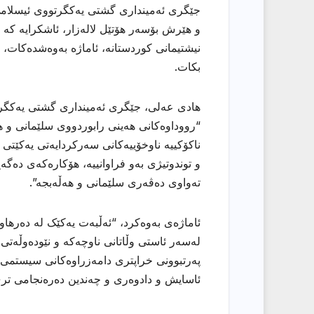
جێگری ئەمینداری گشتی یەکگرتووی ئیسلامی 
و ھێرش بۆسەر ھۆتێل لالەزار، ئاشکرایە کە 
نیشتیمانی کوردستانە، ئاماژە بەوەشدەکات، 
بکات.
هادی عەلی، جێگری ئەمینداری گشتی یەکگرت
“رووداوەکانی هەینی رابوردووی سلێمانی و ھ
ناکۆکییە ناوخۆییەکانی سەرکردایەتی یەکێتی ن
و توندوتیژی بەو فراوانییە، ھۆکارەکەی دەگە
تەواوی دەڤەری سلێمانی و ھەڵەبجە”.
ئاماژەی بەوەکرد، “ئەڵبەت یەکێک لە دەرھاو
لەسەر ئاستی وڵاتانی ناوچەکە و نێودەوڵەتی،
پەرتبوونی خراپتری دامەزراوەکانی سیستمی 
ئاسایش و دادوەری و چەندین دەرەنجامی تر