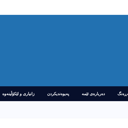
ڕەنگ
دەربارەى ئێمە
پەیوەندیکردن
زانیارى و لێکۆڵینەوە