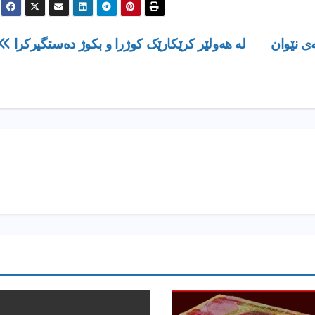
ی نێوان
لە هەولێر کرێکارێک کوژرا و بکوژ دەستگیرکرا