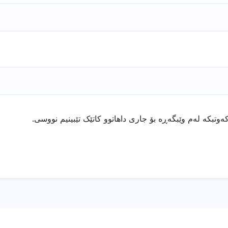
ەوتبکە لەم وێبگەڕە بۆ جاری داهاتوو کاتێک تێبینیم نووسی.