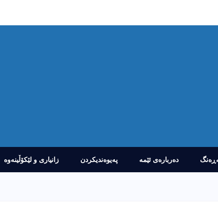
ڕەنگ
دەربارەى ئێمە
پەیوەندیکردن
زانیارى و لێکۆڵینەوە