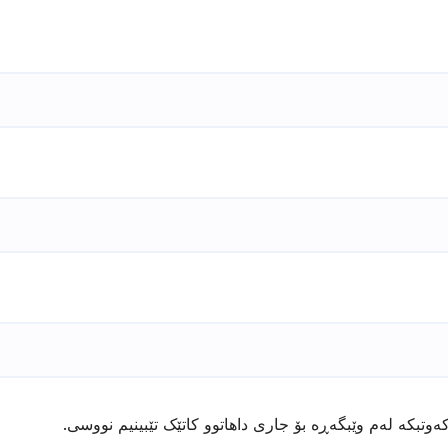
ەوتبکە لەم وێبگەڕە بۆ جاری داهاتوو کاتێک تێبینیم نووسی.