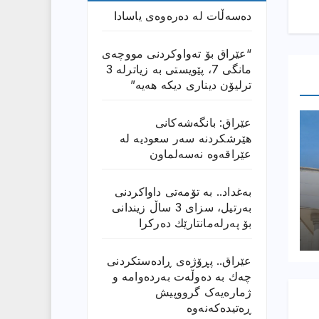
دەسەڵات لە دەرەوەی یاسادا
“عێراق بۆ تەواوکردنی مووچەی
مانگى 7، پێویستی بە زیاترلە 3
ترلیۆن دیناری دیکە هەیە”
عێراق: بانگەشەكانی
هێرشكردنە سەر سعودیە لە
عێراقەوە نەسەلماون
بەغداد.. بە تۆمەتی داواكردنی
بەرتیل، سزای 3 ساڵ زیندانی
بۆ پەرلەمانتارێك دەركرا
عێراق.. پڕۆژەی ڕادەستكردنی
چەك بە دەوڵەت بەردەوامە و
ژمارەیەک گرووپیش
ڕەتیدەکەنەوە