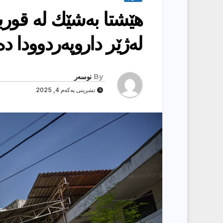
هێشتا به‌شێك له‌ قوربان
له‌ژێر داروپه‌ردوودا ده
By
نوسەر
تشرینی یەکەم 4, 2025