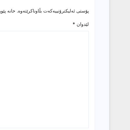
پۆستی ئەلیکترۆنییەکەت بڵاوناکرێتەوە.
خانە پێو
لێدوان
*