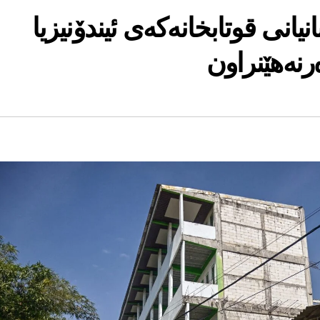
یانی قوتابخانه‌كه‌ی ئیندۆنیزیا
‌رنه‌هێنراون