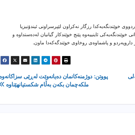
كەس لە ژێر داروپەردووی خوێندنگەیەكدا رزگار نەكراون لێپرسراونی ئیندۆنیزیا
 خوێندنگەیەکی ئاینییەوە پێنج خوێندكار گیانیان لەدەستداوە و
‌لی
پووتن: دوژمنەكانمان دەیانەوێت لەڕێی سزاكانەوە
ملكەچمان بكەن بەڵام شكستیانهێناوە