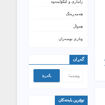
زانیارى و لێکۆڵینەوە
هەمەڕەنگ
هەواڵ
وتارى نوسەران
گەڕان
بگەڕێ
نوێترین بابەتەکان