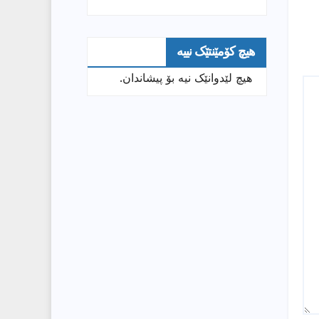
هیچ کۆمێنتێک نییە
هیچ لێدوانێک نیە بۆ پیشاندان.