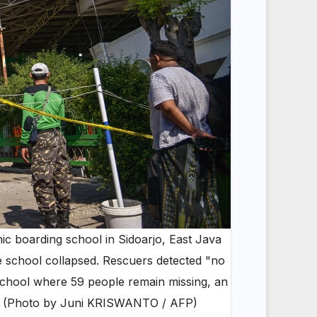
ic boarding school in Sidoarjo, East Java
he school collapsed. Rescuers detected "no
 school where 59 people remain missing, an
toll. (Photo by Juni KRISWANTO / AFP)