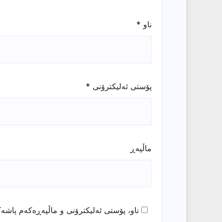
ناو
*
پۆستی ئەلیکترۆنی
*
ماڵپه‌ڕ
ناو، پۆستی ئەلیکترۆنی و ماڵپەڕەکەم پاشەک