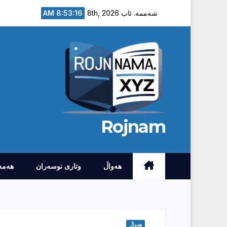
Ski
8:53:17 AM
شەممە. ئاب 8th, 2026
t
conten
Rojnam
هەواڵ
وتارى نوسەران
هەمە
هەواڵ