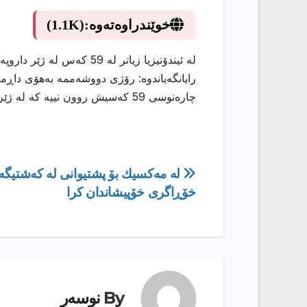
خوێندراوەتەوە:
(1.1K)
لە ئیندۆنیزیا زیاتر لە 59 
رایانگەیاندوە: رۆژی دووشەممە بەهۆی داڕمانی
چارەنوسی 59 كەسیش روون نییە كە لە ژێر داروپەردو و پاشماوەی روخاوی خوێندگەكەدا ماون.
ڕێدۆزیی
له‌ مه‌كسیك بۆ پشتیوانی له‌ كه‌شتیگه
خۆڕاگری خۆپیشاندان كرا
بابەت
By
نوسەر