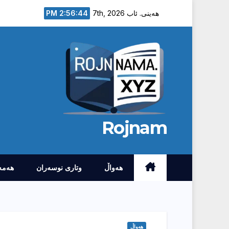
Ski
2:56:45 PM
هەینی. ئاب 7th, 2026
t
conten
Rojnam
هەواڵ
وتارى نوسەران
هەمە
هەواڵ