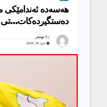
هەسەدە ئەندامێكی 
دەستگیردەكات…تی ئ
By
نوسەر
ئیلول 16, 2025