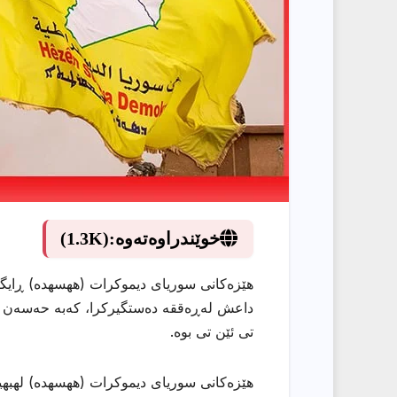
خوێندراوەتەوە:
(1.3K)
هێزەکانی سوریای دیموکرات (ههسهده) ڕایگەیا
داعش لەڕەققە دەستگیركرا، كەبە حەسەن جف
تی ئێن تی بوە.
هێزەکانی سوریای دیموکرات (ههسهده) لهبهیان