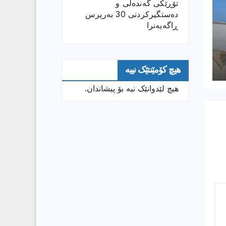
تۆڕێكی گەندەڵی و
دەستگیركردنی 30 بەرپرس
ڕاگەیەنرا
هیچ کۆمێنتێک نییە
هیچ لێدوانێک نیە بۆ پیشاندان.