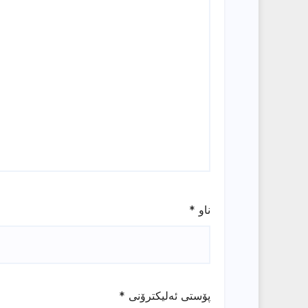
ناو
*
پۆستی ئەلیکترۆنی
*