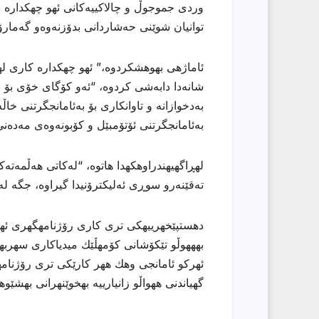
وردی جموجوڵ و چالاکییەکانی ئهو چهكداره ب
توانیان شوێنی حەشاردانی بدۆزنەوەو گەمارۆی
ئاماژهی بهوهشكردوه،” ئهو چهكداره كاری ل
شانەدا دابەشی كردوه، “ئەو کۆگای خۆی بۆ د
بەدخوازانە و تاوانکاری بۆ بەئامانجگرتنی خاڵ
بەئامانجگرتنی ئۆتۆمبێل و کۆبونەوەی مەدەنی
تەقێنەرو سوڕی ئەلیکترۆنیدا گیراوە، جگە لە
دهستپێخهرییهكی تری كاری رۆژنامهگهری ئههلی
بهههوڵو تێكۆشانی كۆمهڵێك میدیاكاری سهربهخۆ
ئهركو ئامانجی وهك ههر كارێكی تری رۆژنامهو
گهیاندنی ههواڵو زانیارییه بهخوێنهرانی بهشێو