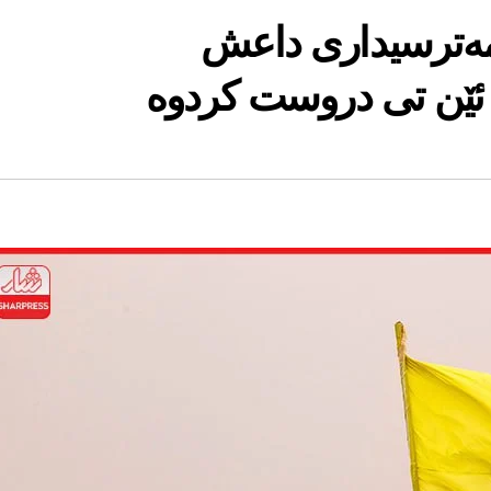
مەترسیداری داعش
ێن تی دروست كردوە