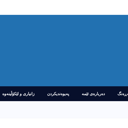
ڕەنگ
دەربارەى ئێمە
پەیوەندیکردن
زانیارى و لێکۆڵینەوە