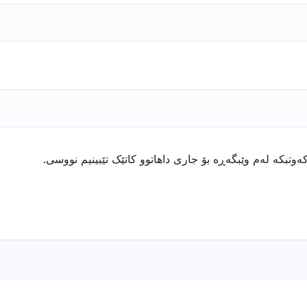
ەوتبکە لەم وێبگەڕە بۆ جاری داهاتوو کاتێک تێبینیم نووسی.