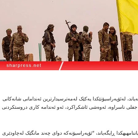
ند، لەئۆپەراسیۆنێكدا یەکێک لەمەترسیدارترین ئەندامانی شانەکانی
لی ناسراوە، ئەوەشی ئاشكراكرد، ئەو ئەندامە كاری دروستكردنی
نامهیهكدا ڕایگەیاند، “ئۆپەراسیۆنەکە دوای چەند مانگێک لەچاودێری