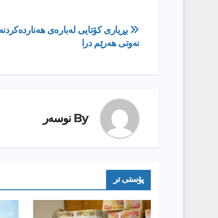
ڕێدۆزیی
بڕیاری کۆتایی لەبارەی هەناردەکردن
نەوتی هەرێم درا
بابەت
By
نوسەر
پۆستى تر