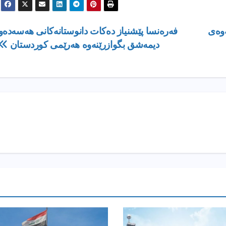
ەوەی
فەرەنسا پێشنیاز دەکات دانوستانەکانی هەسەدەو
دیمەشق بگوازرێنەوە هەرێمی کوردستان