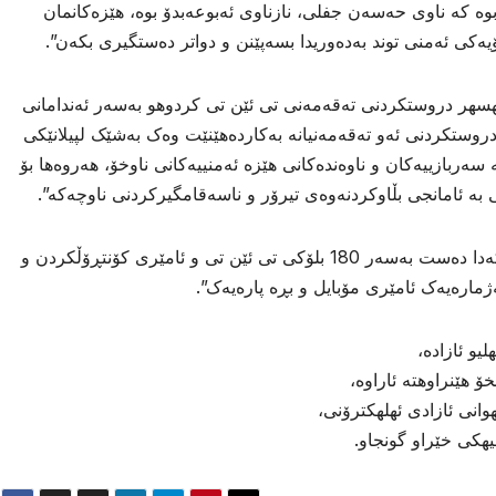
وه كه ناوی حەسەن جفلی، نازناوی ئەبوعەبدۆ بوە، هێزەکانمان
ەکی ئەمنی توند بەدەوریدا بسەپێنن و دواتر دەستگیری بکەن”.
هسهر دروستکردنی تەقەمەنی تی ئێن تی كردوهو بەسەر ئەندامانی
روستکردنی ئەو تەقەمەنیانە بەکاردەهێنێت وەک بەشێک لپیلانێکی
ە سەربازییەکان و ناوەندەکانی هێزە ئەمنییەکانی ناوخۆ، هەروەها بۆ
 بە ئامانجی بڵاوکردنەوەی تیرۆر و ناسەقامگیرکردنی ناوچەکە”.
لهڕاگهیهندراوهكهدا هاتوه، “لەکاتی هەڵمەتەکەدا دەست بەسەر 180 بلۆکی تی ئێن تی و ئامێری کۆنتڕۆڵکردن و
ژمارەیەک ئامێری مۆبایل و بڕە پارەیەک”.
و ئازاده،
 هێنراوهته ئاراوه،
انی ئازادی ئهلهكترۆنی،
هیهكی خێراو گونجاو.