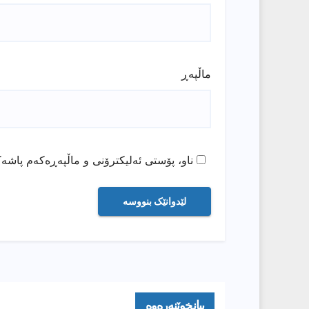
ماڵپه‌ڕ
ناو، پۆستی ئەلیکترۆنی و ماڵپەڕەکەم پاشەک
بیانخوێنەرەوە