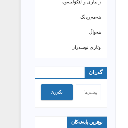
زانیارى و لێکۆڵینەوە
هەمەڕەنگ
هەواڵ
وتارى نوسەران
گەڕان
بگەڕێ
نوێترین بابەتەکان