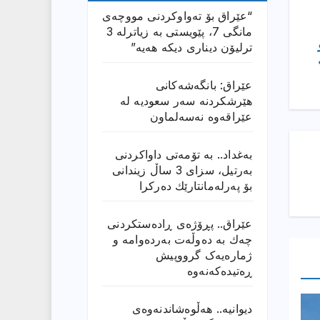
“عێراق بۆ تەواوکردنی مووچەی
مانگى 7، پێویستی بە زیاترلە 3
ترلیۆن دیناری دیکە هەیە”
عێراق: بانگەشەكانی
هێرشكردنە سەر سعودیە لە
عێراقەوە نەسەلماون
بەغداد.. بە تۆمەتی داواكردنی
بەرتیل، سزای 3 ساڵ زیندانی
بۆ پەرلەمانتارێك دەركرا
عێراق.. پڕۆژەی ڕادەستكردنی
چەك بە دەوڵەت بەردەوامە و
ژمارەیەک گرووپیش
ڕەتیدەکەنەوە
دیوانیە.. هەڵوەشاندنەوەی