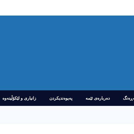
ڕەنگ
دەربارەى ئێمە
پەیوەندیکردن
زانیارى و لێکۆڵینەوە