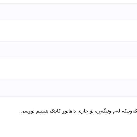
ەوتبکە لەم وێبگەڕە بۆ جاری داهاتوو کاتێک تێبینیم نووسی.