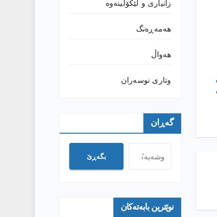
زانیارى و لێکۆڵینەوە
هەمەڕەنگ
هەواڵ
وتارى نوسەران
گەڕان
بگەڕێ
نوێترین بابەتەکان