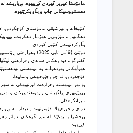
مامۆستا عهزیز گهردی كڕییهوه. بڕیاریشه له 
دهستنووسهكانی چاپ و بڵاو بكرێنهوه.
كتێبخانه و ئهرشیڤی مامۆستای كۆچكردوو عه
دهگمهن و مێژوویی ههژمار دهكرێت، بههایهك
بڵاوكردنهوهی كتێبی كوردی.
دوێنێ (19ـی ئابی 2025) 
گفتوگۆ و دیدارهكانی شاندی وهزارهتی لهگهڵ
ههوڵهكانی بهردهوامه به مهبهستی بهدهستهێن
كۆچكردوو له چوارچێوهیهكی یاساییدا.
بۆ ئهو مهبهسته وهزارهت لیژنهیهكی به سهرۆ
بهڕێوبهری ڕاگهیاندن و پهیوهندییهكان و به
میراتگرهكان.
دوای زنجیرهیهك كۆبوونهوه و دیدار، به بڕیار
بهخشرا به یهكێك له میراتگرهكان، دواتر و
كڕیهوه.
بڕیاره له داهاتوویهكی نزیكدا، ئهو ئهرشیڤ و