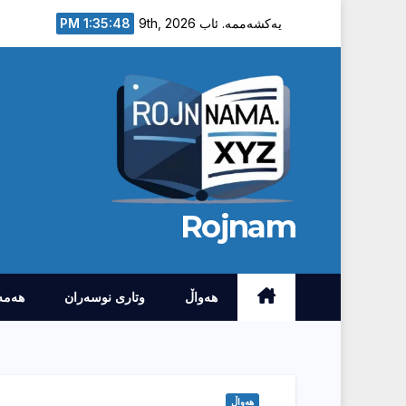
Ski
1:35:48 PM
یەکشەممە. ئاب 9th, 2026
t
conten
Rojnam
هەواڵ
وتارى نوسەران
هەمە
هەواڵ