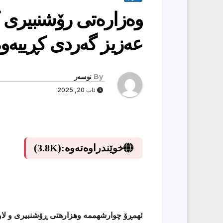
وه‌زاره‌تی رۆشنبیری ك
عه‌زیز گه‌ردی كڕییه‌وه
By
نوسەر
ئاب 20, 2025
خوێندراوەتەوە:
(3.8K)
ئهمڕۆ چوارشهممه وهزارهتی ڕۆشنبیری و لاوا