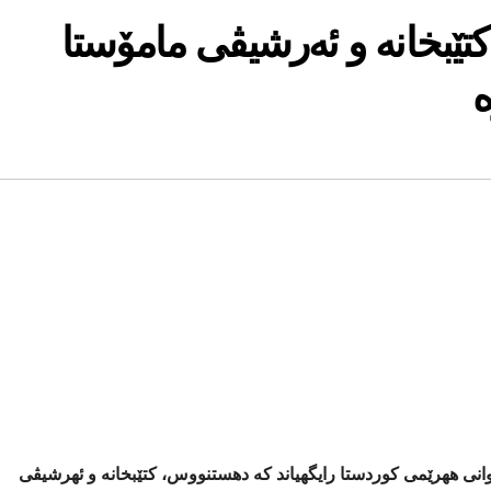
تێبخانه‌ و ئه‌رشیڤی مامۆستا
‌
نی ههرێمی كوردستا رایگهیاند كه دهستنووس، كتێبخانه و ئهرشیڤی