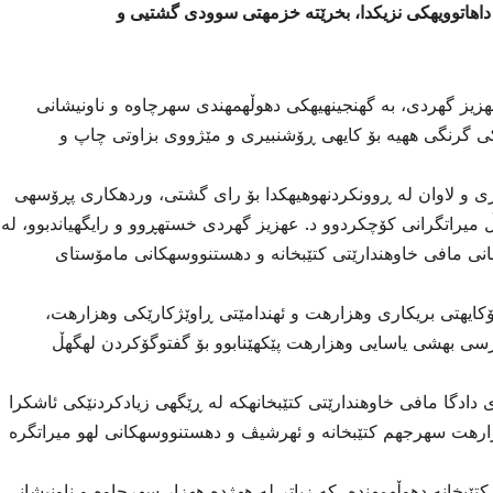
داهاتوویهكی نزیكدا، بخرێته خزمهتی سوودی گشتیی و
زیز گهردی، به گهنجینهیهكی دهوڵهمهندی سهرچاوه و ناونیشانی
ی گرنگی ههیه بۆ كایهی ڕۆشنبیری و مێژووی بزاوتی چاپ و
وهزارهتی ڕۆشنبیری و لاوان له ڕوونكردنهوهیهكدا بۆ رای گشتی، وردهكاری پڕۆسهی
 میراتگرانی كۆچكردوو د. عهزیز گهردی خستهڕوو و رایگهیاندبوو، له
انی مافی خاوهندارێتی كتێبخانه و دهستنووسهكانی مامۆستای
كایهتی بریكاری وهزارهت و ئهندامێتی ڕاوێژكارێكی وهزارهت،
رپرسی بهشی یاسایی وهزارهت پێكهێنابوو بۆ گفتوگۆكردن لهگهڵ
ی دادگا مافی خاوهندارێتی كتێبخانهكه له ڕێگهی زیادكردنێكی ئاشكرا
هزارهت سهرجهم كتێبخانه و ئهرشیڤ و دهستنووسهكانی لهو میراتگره
 كتێبخانه دهوڵهمهنده، كه زیاتر له ههژده ههزار سهرچاوه و ناونیشانی