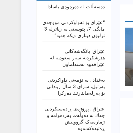
دەسەڵات لە دەرەوەی یاسادا
“عێراق بۆ تەواوکردنی مووچەی
مانگى 7، پێویستی بە زیاترلە 3
ترلیۆن دیناری دیکە هەیە”
عێراق: بانگەشەكانی
هێرشكردنە سەر سعودیە لە
عێراقەوە نەسەلماون
بەغداد.. بە تۆمەتی داواكردنی
بەرتیل، سزای 3 ساڵ زیندانی
بۆ پەرلەمانتارێك دەركرا
عێراق.. پڕۆژەی ڕادەستكردنی
چەك بە دەوڵەت بەردەوامە و
ژمارەیەک گرووپیش
ڕەتیدەکەنەوە