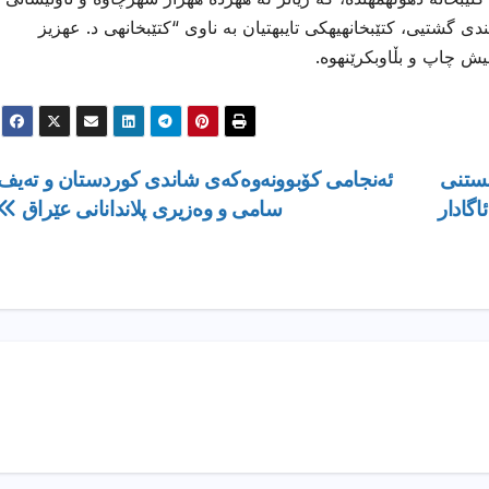
ی گشتیی، كتێبخانهیهكی تایبهتیان به ناوی “كتێبخانهی د. عهزیز
یش چاپ و بڵاوبكرێنهوه.
ستنی‌
ئه‌نجامی كۆبوونه‌وه‌كه‌ی شاندی كوردستان و ته‌یف
اگادار
سامی و وه‌زیری پلاندانانی عێراق