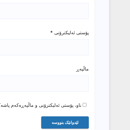
پۆستی ئەلیکترۆنی
*
ماڵپه‌ڕ
ناو، پۆستی ئەلیکترۆنی و ماڵپەڕەکەم پاشەک