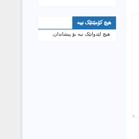
هیچ کۆمێنتێک نییە
هیچ لێدوانێک نیە بۆ پیشاندان.