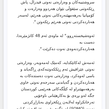
سروشتییەكان و وەزارەتی نەوتی فیدراڵ، پاش
ڕێکەوتنی سێقۆڵی نێوان هەردوو وەزارەت و
کۆمپانیا بەرهەمهێنەرەکانی نەوتی هەرێم، لەسەر
هەناردەکردنی نەوتی هەرێم رێکەوتن “.
ئەوەشیخستەڕوو،” لە ماوەی ئەم 48 کاتژمێرەدا،
دەست بە
هەناردەکردنەوەی نەوت دەکرێت “.
ئەمەش لەکاتێکدایە، کەمێک لەمەوبەر، وەزارەتی
نەوتی عێراقیش ئەم ڕێککەوتنەکەی ڕاگەیاند و
باسی لەوەکرد، وەزارەتی نەوت دەستدەکات بە
هەناردەکردن و گەیاندنی سەرجەم نەوتی خاوی
بەرهەمهێنراو لە کێڵگەکانی هەرێمی کوردستان
جگە لەو بڕەی بۆ بەکارهێنانی ناوخۆیی
تەرخانکراوە لەلایەن ڕێکخراوی بەبازاڕکردنی
نەوت (SOMO) لەڕێگەی بۆریی عێراق- تورکیاوە