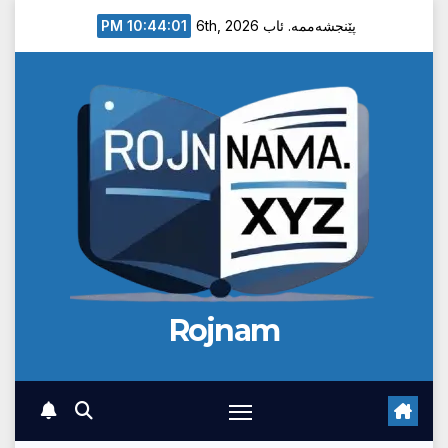
Ski
10:44:02 PM
پێنجشەممە. ئاب 6th, 2026
t
conten
Rojnam