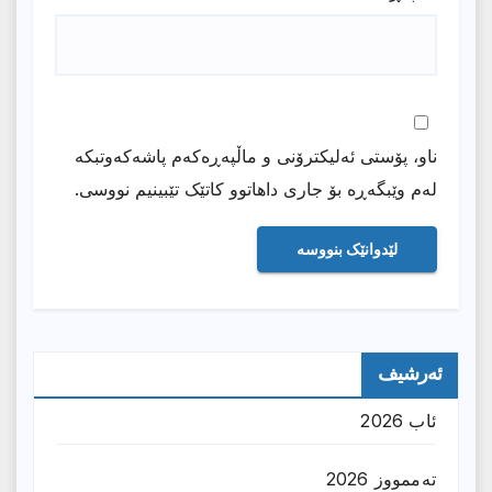
ناو، پۆستی ئەلیکترۆنی و ماڵپەڕەکەم پاشەکەوتبکە
لەم وێبگەڕە بۆ جاری داهاتوو کاتێک تێبینیم نووسی.
ئەرشیف
ئاب 2026
تەممووز 2026