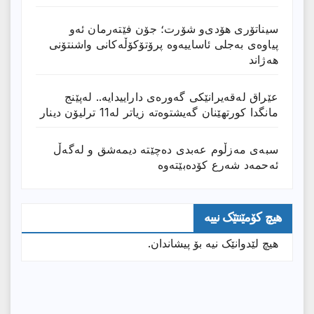
سیناتۆری هۆدی‌و شۆرت؛ جۆن فێتەرمان ئەو
پیاوەی بەجلی ئاساییەوە پرۆتۆکۆڵەکانی واشنتۆنی
هەژاند
عێراق له‌قه‌یرانێكى گه‌وره‌ى داراییدایه‌.. له‌پێنج
مانگدا كورتهێنان گه‌یشتوه‌ته‌ زیاتر له‌11 ترلیۆن دینار
سبەی مەزڵوم عەبدی دەچێتە دیمەشق و لەگەڵ
ئەحمەد شەرع کۆدەبێتەوە
هیچ کۆمێنتێک نییە
هیچ لێدوانێک نیە بۆ پیشاندان.