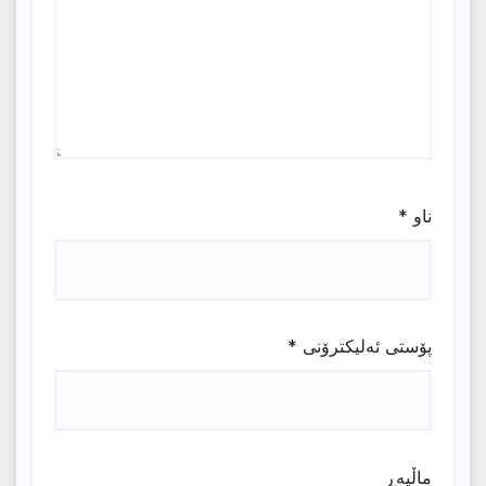
ناو
*
پۆستی ئەلیکترۆنی
*
ماڵپه‌ڕ