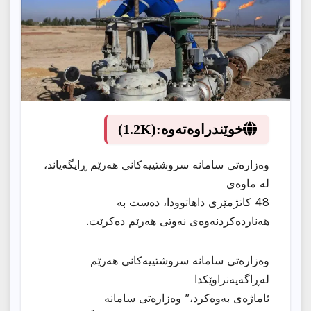
خوێندراوەتەوە:
(1.2K)
وەزارەتی سامانە سروشتییەکانی هەرێم ڕایگەیاند،
لە ماوەی
48 کاتژمێری داهاتوودا، دەست بە
هەناردەكردنەوەی نەوتی هەرێم دەکرێت.
وەزارەتی سامانە سروشتییەکانی هەرێم
لەڕاگەیەنراوێکدا
ئاماژەی بەوەکرد،” وەزارەتی سامانە