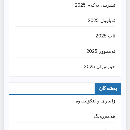
تشرینی یەکەم 2025
ئەیلوول 2025
ئاب 2025
تەممووز 2025
حوزه‌یران 2025
بەشەکان
زانیارى و لێکۆڵینەوە
هەمەڕەنگ