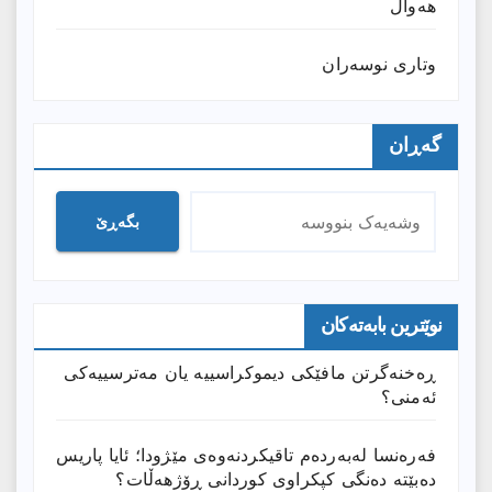
هەواڵ
وتارى نوسەران
گەڕان
بگەڕێ
نوێترین بابەتەکان
ڕەخنەگرتن مافێکی دیموکراسییە یان مەترسییەکی
ئەمنی؟
فەرەنسا لەبەردەم تاقیکردنەوەی مێژودا؛ ئایا پاریس
دەبێتە دەنگی کپکراوی کوردانی ڕۆژھەڵات؟