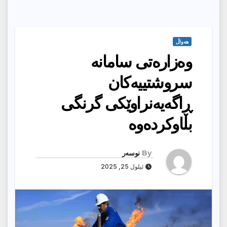
هەواڵ
وەزارەتی سامانە
سروشتییەکان
ڕاگەیەنراوێکی گرنگی
بڵاوکردەوە
By
نوسەر
ئیلول 25, 2025