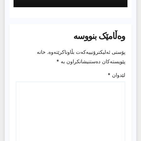
وەڵامێک بنووسە
پۆستی ئەلیکترۆنییەکەت بڵاوناکرێتەوە.
خانە
پێویستەکان دەستنیشانکراون بە
*
لێدوان
*