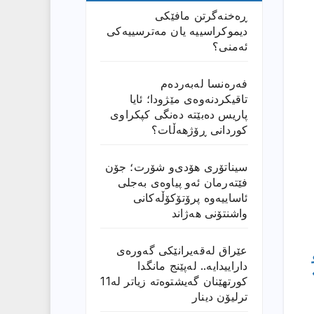
ڕەخنەگرتن مافێکی
دیموکراسییە یان مەترسییەکی
ئەمنی؟
فەرەنسا لەبەردەم
تاقیکردنەوەی مێژودا؛ ئایا
پاریس دەبێتە دەنگی کپکراوی
کوردانی ڕۆژھەڵات؟
سیناتۆری هۆدی‌و شۆرت؛ جۆن
فێتەرمان ئەو پیاوەی بەجلی
ئاساییەوە پرۆتۆکۆڵەکانی
واشنتۆنی هەژاند
عێراق له‌قه‌یرانێكى گه‌وره‌ى
داراییدایه‌.. له‌پێنج مانگدا
كورتهێنان گه‌یشتوه‌ته‌ زیاتر له‌11
ترلیۆن دینار