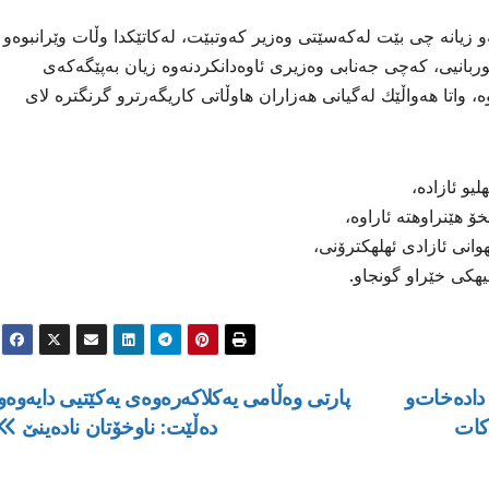
 زیانە چی بێت لەكەسێتی وەزیر كەوتبێت، لەكاتێكدا وڵات وێرانبوەو
بانیی، كەچی جەنابی وەزیری ئاوەدانكردنەوە زیان بەپێگەكەی
ە، واتا هەواڵێك لەگیانی هەزاران هاوڵاتی كاریگەرترو گرنگترە لای
و ئازاده،
 هێنراوهته ئاراوه،
انی ئازادی ئهلهكترۆنی،
هیهكی خێراو گونجاو.
داده‌خات‌و
پارتى وه‌ڵامى یه‌كلاكه‌ره‌وه‌ى یه‌كێتیى دایه‌وه‌و
ده‌ڵێت: ناوخۆتان ناده‌ینێ