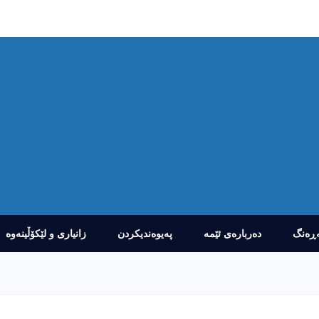
ڕەنگ
دەربارەى ئێمە
پەیوەندیکردن
زانیارى و لێکۆڵینەوە