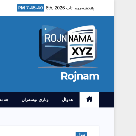
Ski
7:45:41 PM
پێنجشەممە. ئاب 6th, 2026
t
conten
Rojnam
هەواڵ
وتارى نوسەران
هەمە
هەواڵ