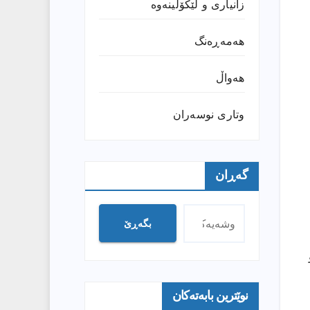
زانیارى و لێکۆڵینەوە
هەمەڕەنگ
هەواڵ
وتارى نوسەران
گەڕان
بگەڕێ
و
نوێترین بابەتەکان