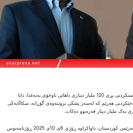
لەسەر بڵاوکردنەوەی هەواڵێک لەبارەی ڕادەستکردنی بڕی 120 ملیار دیناری داهاتی ناوخۆی بەبەغدا، دانا
ەجێکردنی هەرێم کە لەسەر پشکی بزوتنەوەی گۆڕانە، سکاڵایەکی
 یەک ملیار دینار قەرەبوو دەکات.
بەگوێرەی نوسراوێکی ئەنجومەنی دادوەری هەرێمی کوردستان، داواکراوە ڕۆژی 8ی 10ی 2025 ڕۆژنامەنوس