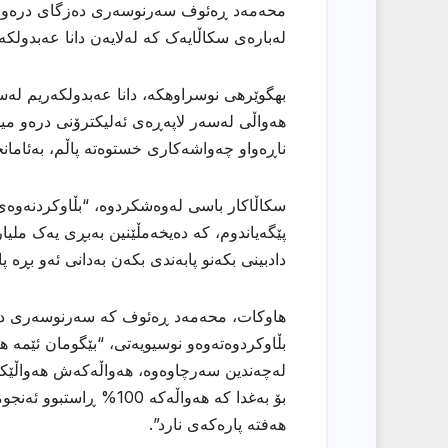
محەمەد ڕەئوف سەرنوسەری دەزگای درەو میدی
لەبارەی سکاڵایەک کە لەلایەن دانا عەبدولکە
هەواڵی لەسەر لاپەڕەی ئەلیکترۆنی درەو میدی
ناڕەواو چەواشەکاری خستوەتە پاڵم، بەئامانج
سکاڵاكار باسی لەوەشکردوە، “بڵاوکردنەوەی 
پێگەیاندوم، کە دەیخەمڵێنین بەبڕی یەک ملیار
دادبینی بکەنو پابەندی بکەن بەدانی ئەو بڕە 
هاوکات، محەمەد ڕەئوف کە سەرنوسەری درەو
بڵاوکردوەتەوەو نوسیویەتی، “بێگومان ئێمە ه
هەفتە پارەكەی نارد”.