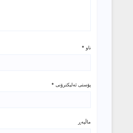
ناو
*
پۆستی ئەلیکترۆنی
*
ماڵپه‌ڕ