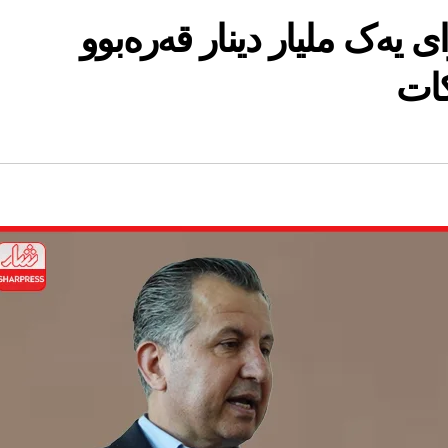
 یەک ملیار دینار قەرەبوو
کات