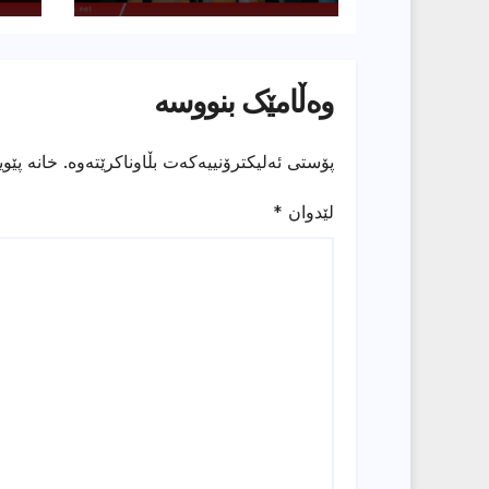
پرۆتۆکۆڵەکانی
ترل
واشنتۆنی هەژاند
وەڵامێک بنووسە
پۆستی ئەلیکترۆنییەکەت بڵاوناکرێتەوە.
خانە پێو
لێدوان
*