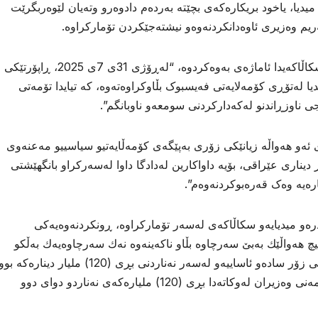
ا، یاخود بریکارەکەی بچێتە بەردەم دادوەرو وتەیان لێوەربگرێت
ریم وەزیری ئاوەدانکردنەوەو نیشتەجێکردن تۆمارکراوە.
بهگوێرهى نوسراوهكه، دانا عەبدولکەریم لەسکاڵاکەیدا ئاماژەی بەوەکردوە، “لەڕۆژى 31ى 7ی 2025، ڕاپۆرتێکی
ا لەتۆڕی کۆمەلایەتی فەیسبوک بڵاوکراوەتەوە، کە تیایدا تۆمەتی
ی ناوزڕاندنو لەکەدارکردنی سومعەو ناوبانگم”.
ئەو هەواڵە زیانێکی زۆری بەپێگەی کۆمەڵایەتیو سیاسییو مەعنەوی
 دیناری عێراقی، بۆیە داواکارین لەدادگا داوا لەسەرکراو بانگهێشتی
پارەیە وەک قەرەبوکردنەوەم”.
 میدیایەو سکاڵاکەی لەسەر تۆمارکراوە، ڕونکردنەوەیەکی
یچ هەواڵێك بەبێ سەرچاوە بڵاو ناكەینەوە نەك سەرچاوەیەك بەڵكو
لەچەندین سەرچاوەوە، هەواڵەكەش هەواڵێكی زۆر سادەو ئاساییەو لەسەر نەناردنی بڕی (120) ملیار دینارەكە بو
بۆ بەغدا كە هەواڵەكە 100% ڕاستبوو ئەنجومەنی وەزیران لەوكاتەدا بڕی (120) ملیارەكەی نەناردو دوای دوو