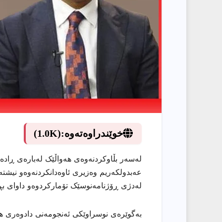
خوێندراوەتەوە:
(1.0K)
عەبدولکەریم وەزیری ئاوەدانکردنەوەو نیشت
لەدژی ڕۆژنامەنوسێک تۆمارکردوەو داوای بڕی