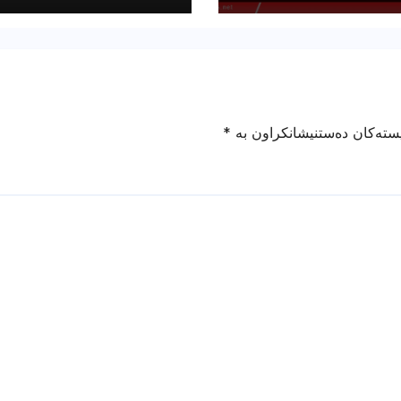
یۆن دینار
یستەکان دەستنیشانکراون بە
*