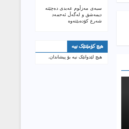
سبەی مەزڵوم عەبدی دەچێتە
دیمەشق و لەگەڵ ئەحمەد
شەرع کۆدەبێتەوە
هیچ کۆمێنتێک نییە
هیچ لێدوانێک نیە بۆ پیشاندان.