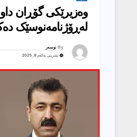
وەزیرێکی گۆڕان داوای
لەڕۆژنامەنوسێک دە
By
نوسەر
تشرینی یەکەم 9, 2025