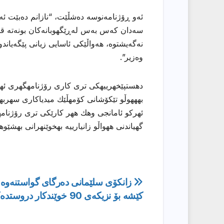
ئەو ڕۆژنامەنوسە دەشڵێت، “نازانم دەبێت ئەو
سەدان كەس بەس لەڕێگهوبانەكان بونەتە قور
نەگەیشتوە، هەواڵێكی ئاسایی زیانی پێگەیاندو
وەزیر”.
دهستپێخهرییهكی تری كاری رۆژنامهگهری ئههلی
بهههوڵو تێكۆشانی كۆمهڵێك میدیاكاری سهربهخۆ
ئهركو ئامانجی وهك ههر كارێكی تری رۆژنامهو
گهیاندنی ههواڵو زانیارییه بهخوێنهرانی بهشێو
ڕێدۆزیی
زانكۆى سلێمانى ده‌رگاى گواستنه‌وه‌ 
كێشه‌ بۆ نزیكه‌ى 90 خوێندكار دروستده‌كات
بابەت