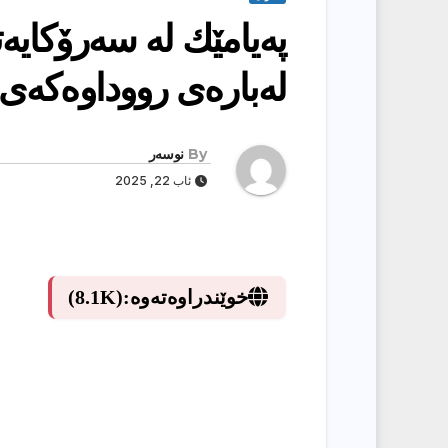
په‌یامێك له‌ سه‌رۆكایه
له‌باره‌ی رووداوه‌كه‌ی 
By
نوسەر
ئاب 22, 2025
خوێندراوەتەوە:
(8.1K)