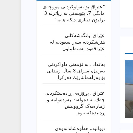
“عێراق بۆ تەواوکردنی مووچەی
مانگى 7، پێویستی بە زیاترلە 3
ترلیۆن دیناری دیکە هەیە”
عێراق: بانگەشەكانی
هێرشكردنە سەر سعودیە لە
عێراقەوە نەسەلماون
بەغداد.. بە تۆمەتی داواكردنی
بەرتیل، سزای 3 ساڵ زیندانی
بۆ پەرلەمانتارێك دەركرا
عێراق.. پڕۆژەی ڕادەستكردنی
چەك بە دەوڵەت بەردەوامە و
ژمارەیەک گرووپیش
ڕەتیدەکەنەوە
دیوانیە.. هەڵوەشاندنەوەی