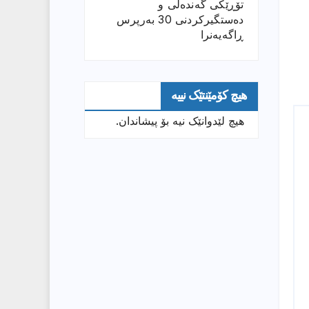
تۆڕێكی گەندەڵی و
دەستگیركردنی 30 بەرپرس
ڕاگەیەنرا
هیچ کۆمێنتێک نییە
هیچ لێدوانێک نیە بۆ پیشاندان.