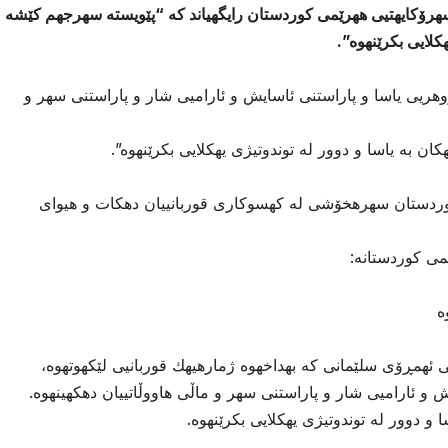
 سهرۆكایهتیی ههرێمی كوردستان رایگهیاند كه “پێویسته سهرجهم كێشه
هكلایی بكرێنهوه”.
ریی یاسا و پاراستنی ئاسایش و ئارامیی شار و پاراستنی سهر و
ن به یاسا و دوور له توندوتیژی یهكلایی بكرێنهوه”.
كوردستان سهرهخۆشی له كهسوكاری قوربانییان دهكات و هیوای
ی كوردستانه:
ه
ی ئهمڕۆی سلێمانی كه بهداخهوه ژمارهیهك قوربانیی لێكهوتهوه،
و ئارامیی شار و پاراستنی سهر و ماڵی هاووڵاتییان دهكهینهوه.
 و دوور له توندوتیژی یهكلایی بكرێنهوه.