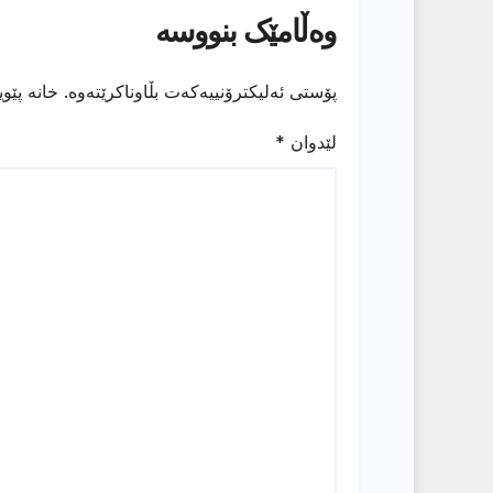
وەڵامێک بنووسە
پۆستی ئەلیکترۆنییەکەت بڵاوناکرێتەوە.
خانە پێو
لێدوان
*