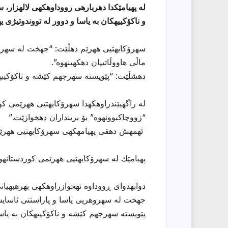
له پهیامێكدا دهربارهی رووداوهكهی لالهزار،
و ناكۆكییهكان به یاسا و دوور له تووندوتیژی ی
سهرۆكایهتیی ههرێم دهڵێت: “جهخت له سهروه
ماڵی هاووڵاتییان دهكهینهوه”.
دهشڵێت: “پێویسته سهرجهم كێشه و ناكۆكییهكا
له راگهیێندراوهكهدا سهرۆكایهتیی ههرێمی 
“زووچاكبوونهوه” بۆ برینداران دهخوازێت.”
ئهمهش دهقی پهیامهكهی سهرۆكایهتیی ههرێم
پهیامێك له سهرۆكایهتیی ههرێمی كوردستانهو
دوابهدوای ڕووداوه نهخوازراوهكهی بهرهبهیان
جهخت له سهروهریی یاسا و پاراستنی ئاسایش 
پێویسته سهرجهم كێشه و ناكۆكییهكان به یاسا