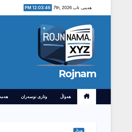
Ski
12:03:47 PM
هەینی. ئاب 7th, 2026
t
conten
Rojnam
هەواڵ
وتارى نوسەران
هەمە
هەواڵ