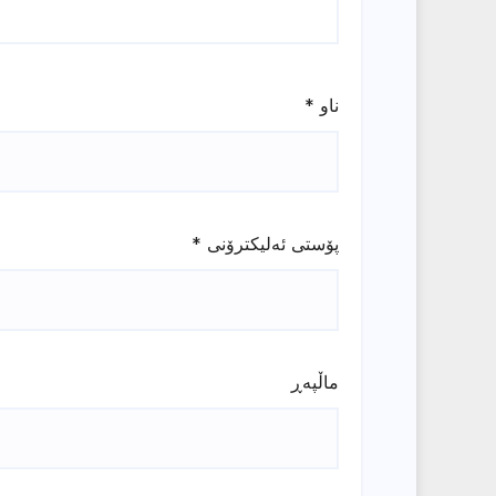
ناو
*
پۆستی ئەلیکترۆنی
*
ماڵپه‌ڕ