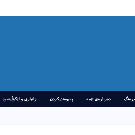
ڕەنگ
دەربارەى ئێمە
پەیوەندیکردن
زانیارى و لێکۆڵینەوە