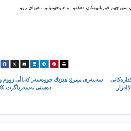
هرجهم قوربانییهكان دهكهین و هاوخهمیانین، هیوای زوو
اره‌كانی‌
سه‌نته‌ری‌ میترۆ: هێزێك چووه‌سه‌ر كه‌ناڵی‌ زووم و
اله‌زار
ده‌ستی‌ به‌سه‌رداگرت