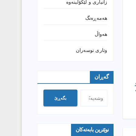
زانیارى و لێکۆڵینەوە
هەمەڕەنگ
هەواڵ
وتارى نوسەران
گەڕان
بگەڕێ
نوێترین بابەتەکان