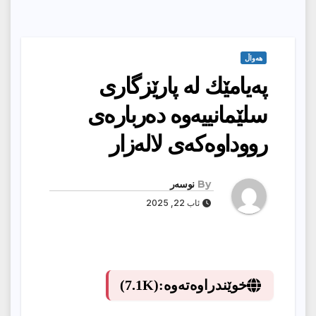
هەواڵ
په‌یامێك له‌ پارێزگاری‌
سلێمانییه‌وه‌ ده‌رباره‌ی‌
رووداوه‌كه‌ی‌ لاله‌زار
By
نوسەر
ئاب 22, 2025
خوێندراوەتەوە:
(7.1K)