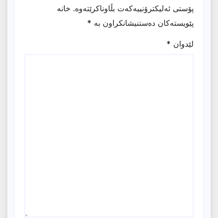
پۆستی ئەلیکترۆنییەکەت بڵاوناکرێتەوە.
خانە
پێویستەکان دەستنیشانکراون بە
*
لێدوان
*