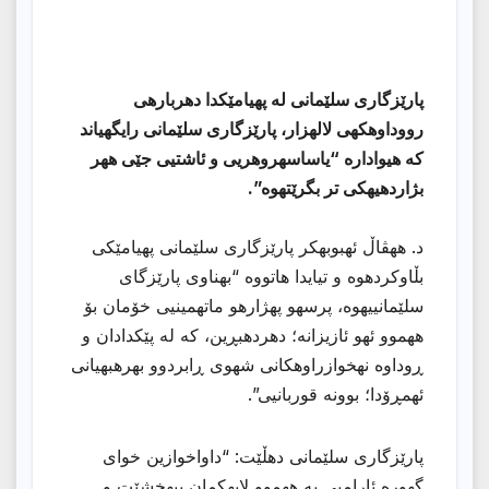
پارێزگاری سلێمانی له پهیامێكدا دهربارهی
رووداوهكهی لالهزار، پارێزگاری سلێمانی رایگهیاند
كه هیواداره “یاساسهروهریی و ئاشتیی جێی ههر
بژاردهیهكی تر بگرێتهوه”.
د. ههڤاڵ ئهبوبهكر پارێزگاری سلێمانی پهیامێكی
بڵاوكردهوه و تیایدا هاتووه “بهناوی پارێزگای
سلێمانییهوه، پرسهو پهژارهو ماتهمینیی خۆمان بۆ
ههموو ئهو ئازیزانه؛ دهردهبڕین، كه له پێكدادان و
ڕوداوه نهخوازراوهكانی شهوی ڕابردوو بهرهبهیانی
ئهمڕۆدا؛ بوونه قوربانیی”.
پارێزگاری سلێمانی دهڵێت: “داواخوازین خوای
گهوره ئارامیی به ههموو لایهكمان ببهخشێت و