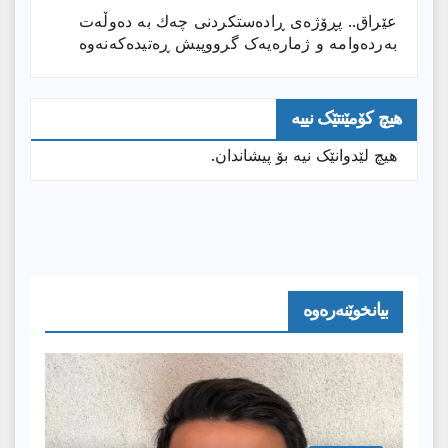
عێراق.. پڕۆژەی ڕادەستكردنی چەك بە دەوڵەت
بەردەوامە و ژمارەیەک گرووپیش ڕەتیدەکەنەوە
هیچ کۆمێنتێک نییە
هیچ لێدوانێک نیە بۆ پیشاندان.
بیانخوێنەرەوە