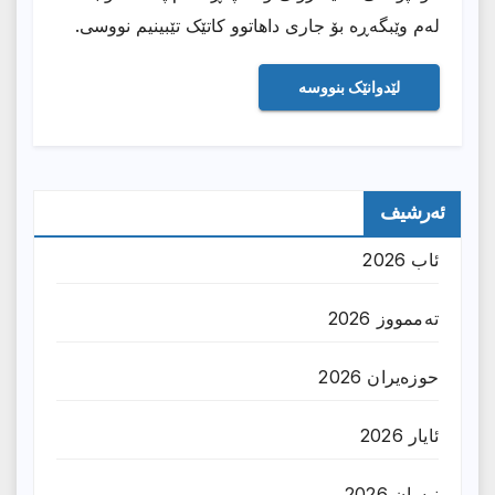
لەم وێبگەڕە بۆ جاری داهاتوو کاتێک تێبینیم نووسی.
ئەرشیف
ئاب 2026
تەممووز 2026
حوزه‌یران 2026
ئایار 2026
نیسان 2026