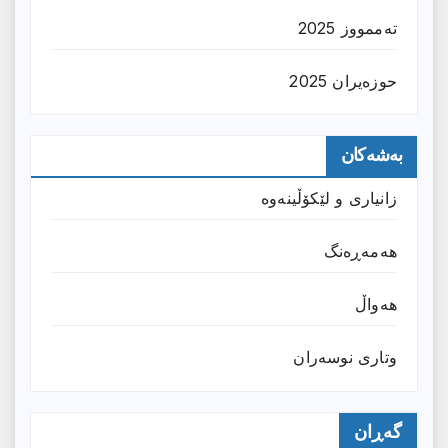
تەممووز 2025
حوزه‌یران 2025
بەشەکان
زانیارى و لێکۆڵینەوە
هەمەڕەنگ
هەواڵ
وتارى نوسەران
گەڕان