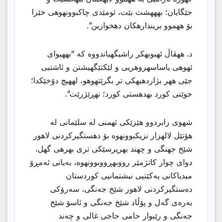
جێگایان؛ بهههشت بێت، ئومێدی چاكبوونهوهی خێرا
بۆ ههموو بریندارهكان دهخوازین”.
د. ههڤاڵ ئهبوبهكر راشیگهیاندووه كه “بههیوای
ئهوهی یاساسهروهریی و لێكتێگهیشتن و ئاشتیی
جێی ههر بژاردهیهكی تر بگرێتهوهو، لههیچ دۆخێكدا؛
خوێنی كورد بهدهستی كورد؛ نهڕێژرێت”.
شهوی رابردوو هێزێكی ئهمنی له سلێمانی له
هۆتێل لالهزار نزیكبوونهوه بۆ دهستگیركردنی لاهور
شێخ جهنگی و چهند بهرپرسێكی تری بهرهی گهل،
دوای چوار كاتژمێر رووبهڕووبوونهوه، بەیانی ئەمڕۆ
میدیاکانی یەکێتیی نیشتمانیی کوردستان
دەستگیرکردنی لاهور شێخ جەنگی، سەرۆکی
بەرەی گەل و پۆڵاد شێخ جەنگی و ئاسۆ شێخ
جەنگی و رێبوار حامی حاجی غالی و چەند