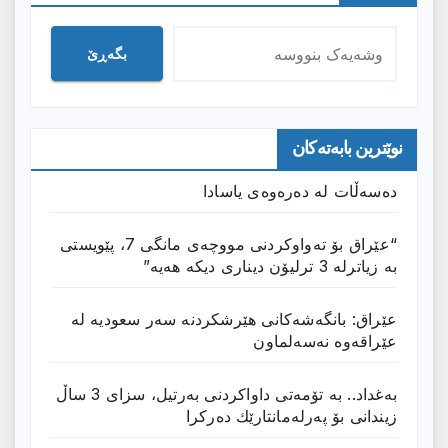
بگەڕێ
نوێترین بابەتەکان
دەسەڵات لە دەرەوەی یاسادا
“عێراق بۆ تەواوکردنی مووچەی مانگى 7، پێویستی
بە زیاترلە 3 ترلیۆن دیناری دیکە هەیە”
عێراق: بانگەشەكانی هێرشكردنە سەر سعودیە لە
عێراقەوە نەسەلماون
بەغداد.. بە تۆمەتی داواكردنی بەرتیل، سزای 3 ساڵ
زیندانی بۆ پەرلەمانتارێك دەركرا