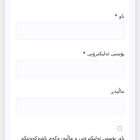
ناو
*
پۆستی ئەلیکترۆنی
*
ماڵپه‌ڕ
ناو، پۆستی ئەلیکترۆنی و ماڵپەڕەکەم پاشەکەوتبکە