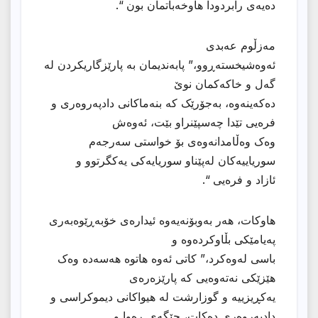
دەیەی رابردودا هاوخەباتمان بون “.
مەزڵوم عەبدی
ئەوەشیخستەڕوو،” پابەندیمان بە پارێزگاریکردن لە
گەل و خاکەکمان نوێ
دەکەینەوە، بەجۆرێک کە بنەماکانی دادپەروەری و
فرەیی تێدا چەسپێنراو بێت، ئەوەش
وەک وەڵامدانەوەی بۆ خواستی سەرجەم
سوریاییەکان لەپێناو سوریایەکی یەکگرتوو و
ئازاد و فرەیی “.
هاوکات، هەر بەوبۆنەیەوە ئیدارەی خۆبەڕێوەبەری
پەیامێکی بڵاوکردەوە و
باسی لەوەکرد،” کاتی ئەوە هاتوە هەسەدە وەک
هێزێکی نەتەوەیی کە پارێزەرەی
یەکڕیزییە و گوزارشت لە هیواکانی دیموکراسی و
دادپەروەری دەکات، جێگەی ڕەوا و