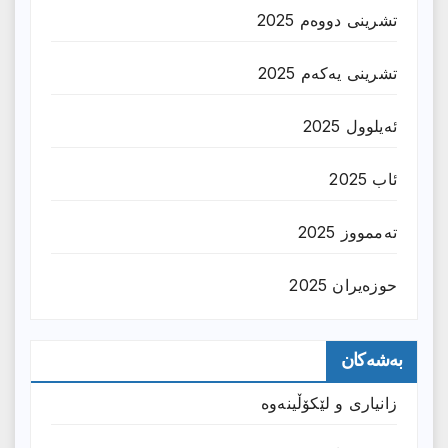
تشرینی دووەم 2025
تشرینی یەکەم 2025
ئەیلوول 2025
ئاب 2025
تەممووز 2025
حوزه‌یران 2025
بەشەکان
زانیارى و لێکۆڵینەوە