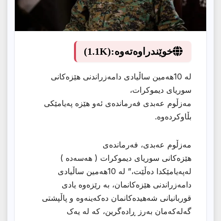
خوێندراوەتەوە:
(1.1K)
لە 10هەمین ساڵیادی دامەزراندنی هێزەکانی
سوریای دیموکرات،
مەزڵوم عەبدی فەرماندەی ئەو هێزە پەیامێکی
بڵاوکردەوە.
مەزڵوم عەبدی، فەرماندەی
هێزەکانی سوریای دیموکرات ( هەسەدە )
لەپەیامێکدا دەڵێت،” لە 10هەمین ساڵیادی
دامەزراندنی هێزەکانمان، بە رێزەوە یادی
قوربانیانی شەهیدەکانمان دەکەینەوە و پاڵپشتی
گەلەکەمان بەرز ڕادەگرین، کە لە یەک