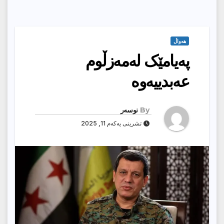
هەواڵ
پەیامێک لەمەزڵوم
عەبدییەوە
By
نوسەر
تشرینی یەکەم 11, 2025