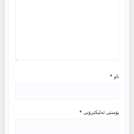
ناو
*
پۆستی ئەلیکترۆنی
*