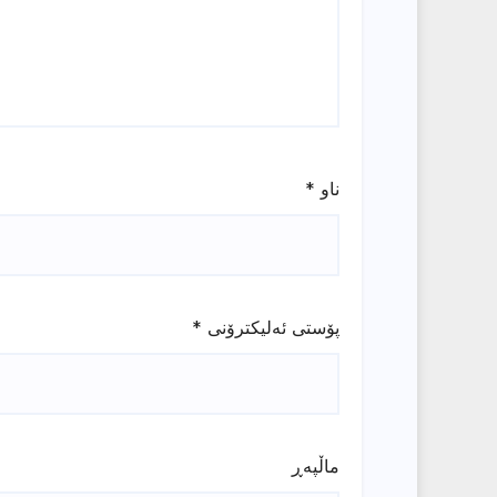
ناو
*
پۆستی ئەلیکترۆنی
*
ماڵپه‌ڕ