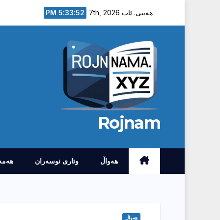
Ski
5:33:53 PM
هەینی. ئاب 7th, 2026
t
conten
Rojnam
هەواڵ
وتارى نوسەران
هەمە
هەواڵ