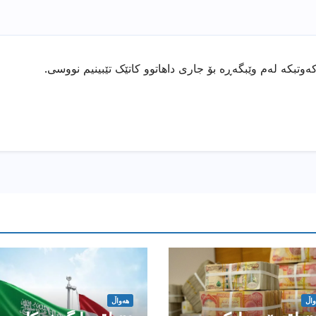
ەوتبکە لەم وێبگەڕە بۆ جاری داهاتوو کاتێک تێبینیم نووسی.
واڵ
هەواڵ