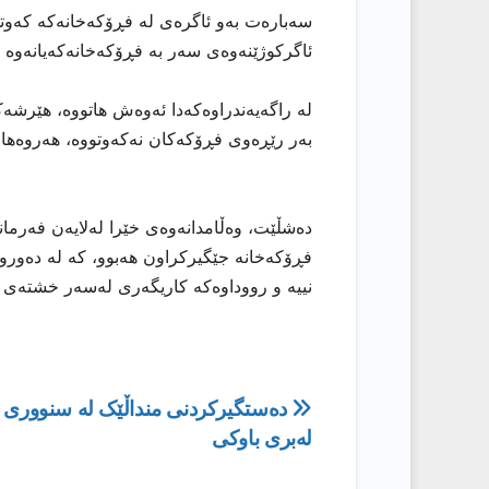
سەبارەت بەو ئاگرەی لە فڕۆکەخانەکە کەوتووە
ئاگرکوژێنەوەی سەر بە فڕۆکەخانەکەیانەوە ک
لە راگەیەندراوەکەدا ئەوەش هاتووە، هێرشەک
بەر رێڕەوی فڕۆکەکان نەکەوتووە، هەروەها 
دەشڵێت، وەڵامدانەوەی خێرا لەلایەن فەرمان
فڕۆکەخانە جێگیرکراون هەبوو، کە لە دەوروب
نییە و رووداوەکە کاریگەری لەسەر خشتەی 
ڕێدۆزیی
دەستگیرکردنی منداڵێک لە سنووری 
لەبری باوکی
بابەت