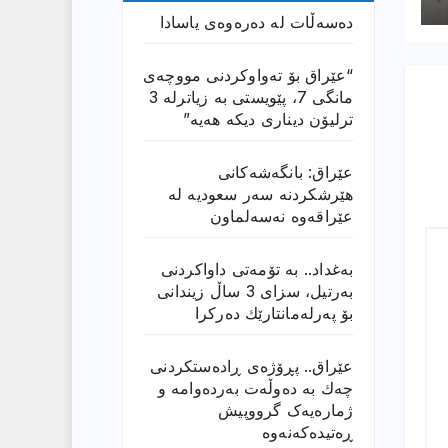
دەسەڵات لە دەرەوەی یاسادا
“عێراق بۆ تەواوکردنی مووچەی
مانگى 7، پێویستی بە زیاترلە 3
ترلیۆن دیناری دیکە هەیە”
عێراق: بانگەشەكانی
هێرشكردنە سەر سعودیە لە
عێراقەوە نەسەلماون
بەغداد.. بە تۆمەتی داواكردنی
بەرتیل، سزای 3 ساڵ زیندانی
بۆ پەرلەمانتارێك دەركرا
عێراق.. پڕۆژەی ڕادەستكردنی
چەك بە دەوڵەت بەردەوامە و
ژمارەیەک گرووپیش
ڕەتیدەکەنەوە