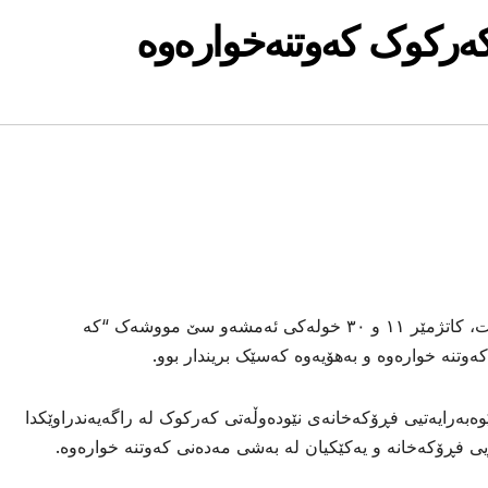
ەرکوک کەوتنەخوارەوە
بەڕێوەبەرایەتیی فڕۆکەخانەی کەركوک دەڵێت، کاتژمێر ١١ و ٣٠ خولەکی ئەمشەو سێ مووشەک “کە
ەوتنە خوارەوە و بەهۆیەوە کەسێک بریندار بوو.
شەممە ١ـی تەمووزی ٢٠٢٥، بەڕێوەبەرایەتیی فڕۆکەخانەی نێودەوڵەتی کەرکوک لە راگەیەندراوێکدا
 فڕۆکەخانە و یەکێکیان لە بەشی مەدەنی کەوتنە خوارەوە.