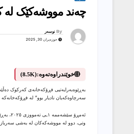
چەند مووشەکێک لە ک
By
نوسەر
حوزەیران 30, 2025
خوێندراوەتەوە:
(8.5K)
سەرچاوەکەیان نادیار بوو” لە فڕۆکەخانەکە ک
ئەمڕۆ سێ
وتی، دوو لە مووشەکەکان لە بەشی سەربازیی