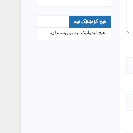
هیچ کۆمێنتێک نییە
هیچ لێدوانێک نیە بۆ پیشاندان.