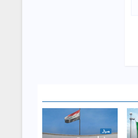
هەواڵ