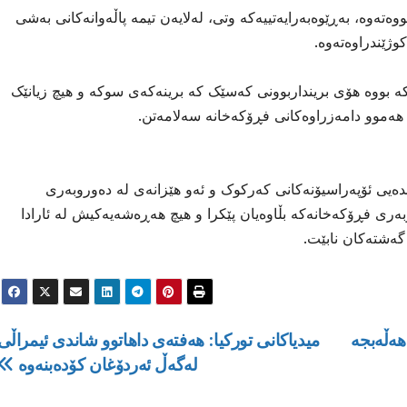
تەوە، بەڕێوەبەرایەتییەکە وتی، لەلایەن تیمە پاڵەوانەکانی بەشی
وژێندراوەتەوە.
ە بووە هۆی برینداربوونی کەسێک کە برینەکەی سوکە و هیچ زیانێک
هەموو دامەزراوەکانی فڕۆکەخانە سەلامەتن.
دەیی ئۆپەراسیۆنەکانی کەرکوک و ئەو هێزانەی لە دەوروبەری
ەری فڕۆکەخانەکە بڵاوەیان پێکرا و هیچ هەڕەشەیەکیش لە ئارادا
گەشتەکان نابێت.
ھەڵەبجە
میدیاکانی تورکیا: هەفتەی داهاتوو شاندی ئیمراڵی
لەگەڵ ئەردۆغان کۆدەبنەوە