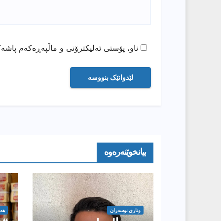
ناو، پۆستی ئەلیکترۆنی و ماڵپەڕەکەم پاشەک
بیانخوێنەرەوە
وتارى نوسەران
هە