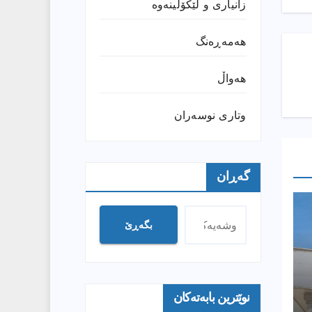
زانیارى و لێکۆڵینەوە
هەمەڕەنگ
هەواڵ
وتارى نوسەران
گەڕان
بگەڕێ
نوێترین بابەتەکان