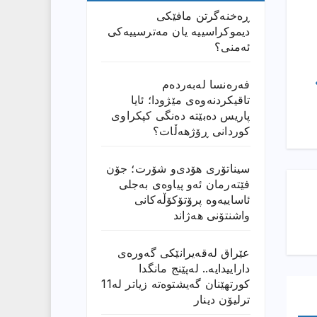
ڕەخنەگرتن مافێکی
دیموکراسییە یان مەترسییەکی
ئەمنی؟
فەرەنسا لەبەردەم
تاقیکردنەوەی مێژودا؛ ئایا
پاریس دەبێتە دەنگی کپکراوی
کوردانی ڕۆژھەڵات؟
سیناتۆری هۆدی‌و شۆرت؛ جۆن
فێتەرمان ئەو پیاوەی بەجلی
ئاساییەوە پرۆتۆکۆڵەکانی
واشنتۆنی هەژاند
عێراق له‌قه‌یرانێكى گه‌وره‌ى
داراییدایه‌.. له‌پێنج مانگدا
كورتهێنان گه‌یشتوه‌ته‌ زیاتر له‌11
ترلیۆن دینار