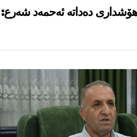
هۆشداری دەداتە ئەحمەد شەرع: