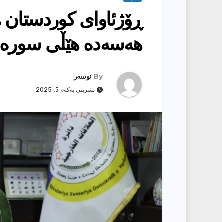
ڕۆژئاوای کوردستان 
هەسەدە هێڵی سورە
By
نوسەر
تشرینی یەکەم 5, 2025