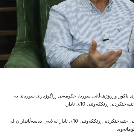
ی باکور و ڕۆژهەڵاتی سوریا، حکومەتی ڕاگوزەری سوریای بە
ردنی ڕێککەوتنی 10ی ئادار.
بەدران چیاکورد لەلێدوانێکدا دەڵێت، دواخستنی جێبەجێکردنی ڕێککەوتنی 10ی ئادار لەلایەن دەسەڵاتداران لە
مانەوە.