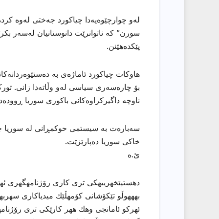
لەو چوارچێوەیەدا چیاکورد جەختی لەوە کرد
سورن” کە ناتوانرێت دانوستانیان لەسەر بکر
پێکدەهێنن.
هاوکات چیاکورد ئاماژەی بە دەستێوەردانەکان
بۆ چارەسەری سیاسی لەو وڵاتەدا زانی. تورکیا
ناوچە داگیرکراوەکانی باکوری سوریا ڕوودەد
سەبارەت بە سیستمی حوکمڕانی لە سوریا چ
خاکی سوریا دەپارێزێت.
ئ.ه
دهستپێخهرییهكی تری كاری رۆژنامهگهری ئههلی
بهههوڵو تێكۆشانی كۆمهڵێك میدیاكاری سهربهخۆ
ئهركو ئامانجی وهك ههر كارێكی تری رۆژنامهو