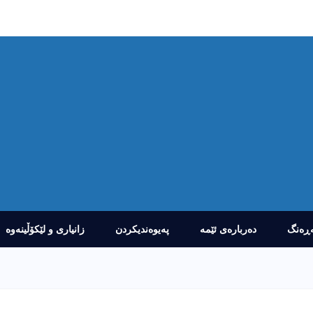
ڕەنگ
دەربارەى ئێمە
پەیوەندیکردن
زانیارى و لێکۆڵینەوە