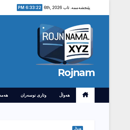
Ski
6:33:23 PM
پێنجشەممە. ئاب 6th, 2026
t
conten
Rojnam
هەواڵ
وتارى نوسەران
هەمە
هەواڵ