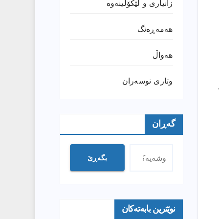
زانیارى و لێکۆڵینەوە
هەمەڕەنگ
هەواڵ
وتارى نوسەران
گەڕان
بگەڕێ
نوێترین بابەتەکان