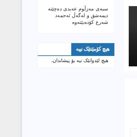
سبەی مەزڵوم عەبدی دەچێتە
دیمەشق و لەگەڵ ئەحمەد
شەرع کۆدەبێتەوە
هیچ کۆمێنتێک نییە
هیچ لێدوانێک نیە بۆ پیشاندان.