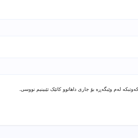
ەوتبکە لەم وێبگەڕە بۆ جاری داهاتوو کاتێک تێبینیم نووسی.