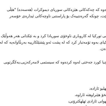
ەوە کە چەکەکانی هێزەکانی سوریای دیموکرات (هەسەدە) “هێڵی
ێت، چونکە گەرەنتییەک بۆ پاراستنی ناوچەکانی ئیدارەی خۆسەر
ی تورکیا لە کاروباری ناوخۆی سوریادا کرد و بە تێکدانی هەر هەوڵێک
ی بەوە تۆمەتبار کرد کە لە پشت ئەو پێشێلکارییە بەربڵاوانەیە کە لە
ەن.
یا کورد جەختی لەوە کردەوە کە سیستمی لامەرکەزیی،یەکگرتویی
و ئازاده،
 هێنراوهته ئاراوه،
انی ئازادی ئهلهكترۆنی،