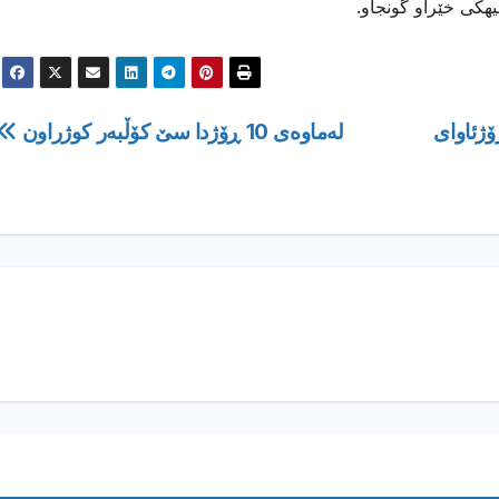
هیهكی خێراو گونجاو.
ژئاوای
لەماوەی 10 ڕۆژدا سێ کۆڵبەر کوژراون