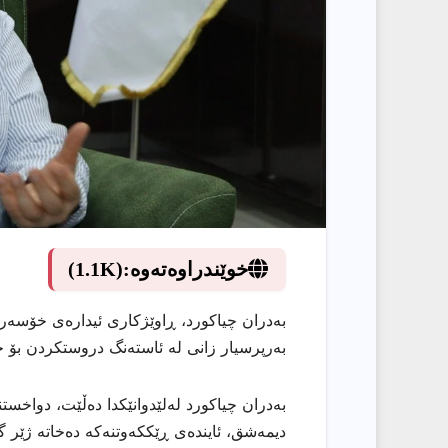
خوێندراوەتەوە:
(1.1K)
بەدران چیاکورد، ڕاوێژکاری ئیدارەی خۆسەر
بەرپرسیار زانی لە ئاستەنگ دروستکردن بۆ جێبەجێک
دیمەشق، ئایندەی ڕێککەوتنەکە دەخاتە ژێر گو