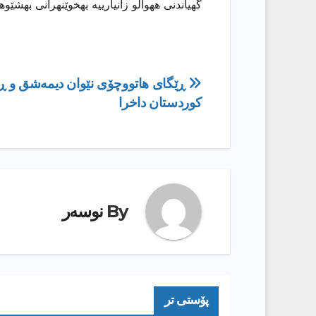
گهیاندنی ههواڵو زانیارییه بهخوێنهرانی بهشێو
ڕێدۆزیی
ڕێگای هاتووچۆی نێوان دیمەشق و ڕۆ
کوردستان داخرا
بابەت
By
نوسەر
پۆستى تر