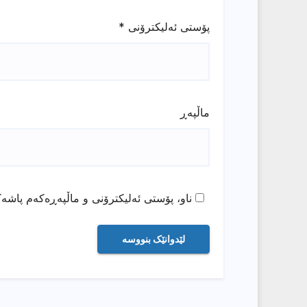
پۆستی ئەلیکترۆنی
*
ماڵپه‌ڕ
ناو، پۆستی ئەلیکترۆنی و ماڵپەڕەکەم پاشەک