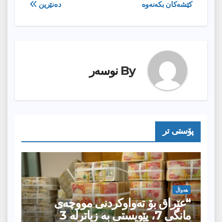
كێشه‌كان بكه‌نه‌وه‌
دەنێرین
By
نوسەر
پۆستى تر
هەواڵ
“عێراق بۆ تەواوکردنی مووچەی
مانگى 7، پێویستی بە زیاترلە 3