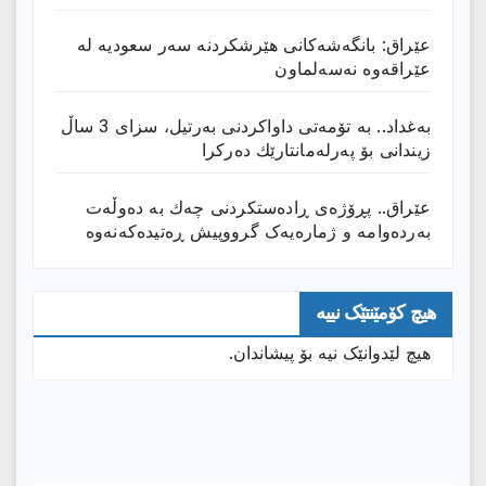
عێراق: بانگەشەكانی هێرشكردنە سەر سعودیە لە
عێراقەوە نەسەلماون
بەغداد.. بە تۆمەتی داواكردنی بەرتیل، سزای 3 ساڵ
زیندانی بۆ پەرلەمانتارێك دەركرا
عێراق.. پڕۆژەی ڕادەستكردنی چەك بە دەوڵەت
بەردەوامە و ژمارەیەک گرووپیش ڕەتیدەکەنەوە
هیچ کۆمێنتێک نییە
هیچ لێدوانێک نیە بۆ پیشاندان.