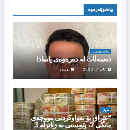
بیانخوێنەرەوە
وتارى نوسەران
دەسەڵات لە دەرەوەی یاسادا
ئاب 7, 2026
نوسەر
هەواڵ
“عێراق بۆ تەواوکردنی مووچەی
مانگى 7، پێویستی بە زیاترلە 3