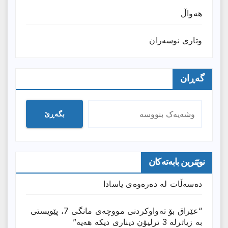
هەواڵ
وتارى نوسەران
گەڕان
بگەڕێ
نوێترین بابەتەکان
دەسەڵات لە دەرەوەی یاسادا
“عێراق بۆ تەواوکردنی مووچەی مانگى 7، پێویستی
بە زیاترلە 3 ترلیۆن دیناری دیکە هەیە”