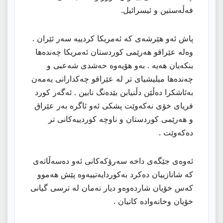
فەڵەستین و ئیسرائیل.
پاش ئەو هێرشەی کە ئەمریکا کردییە سەر ئێران .
وەلە عێراقو هەرێمی کوردستان ئەمریکا چەندەها
بنکەیان هەیە . بەو هۆیەوە حەشدی شەعبی و
چەندەها میلیشیای تر لە عێراقو چەکدارانی یەمەن
بەئاشکرا دەڵێن دڵنیابن بێدەنگ نابین . ئەگەر کورد
فریای خۆی نەکەوێت پشکی ئەو ئاگرە بەر عێراق
و هەرێمی کوردستان و ناوچە کوردییەکانی تر
دەکەوێت .
ئەوەی جێگەی داخە سەرۆکەکانی
ئەو دەسەڵاتەی
کە شانازییان دەکرد بەکوردایەتییەوە پێش هەموو
کەس خۆیان شاردەوەو دیار نەمان لە ترسی گیانی
خۆیان وخانەوادە کانیان .