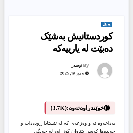
هەواڵ
کوردستانیش بەشێک
دەبێت لە یارییەکە
By
نوسەر
تەموز 19, 2025
خوێندراوەتەوە:
(3.7K)
بەداخەوە ئە و وەزعەی کە لە ئێستادا ڕودەدات و
چەندەها کەسی بێتاوان کوژراوە لە جەنگی