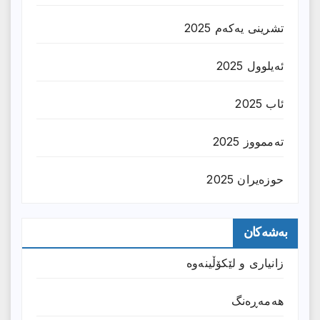
تشرینی یەکەم 2025
ئەیلوول 2025
ئاب 2025
تەممووز 2025
حوزه‌یران 2025
بەشەکان
زانیارى و لێکۆڵینەوە
هەمەڕەنگ