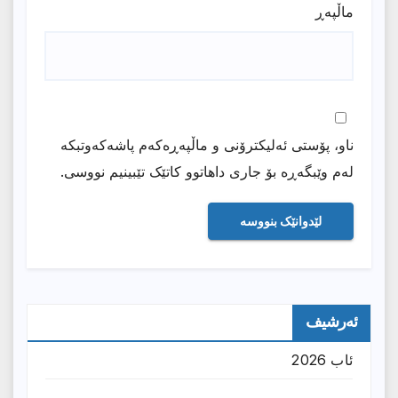
ماڵپه‌ڕ
ناو، پۆستی ئەلیکترۆنی و ماڵپەڕەکەم پاشەکەوتبکە
لەم وێبگەڕە بۆ جاری داهاتوو کاتێک تێبینیم نووسی.
ئەرشیف
ئاب 2026