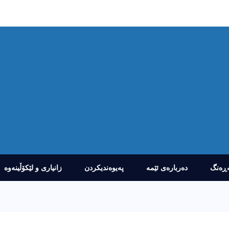
ڕەنگ
دەربارەى ئێمە
پەیوەندیکردن
زانیارى و لێکۆڵینەوە