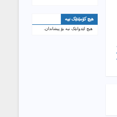
هیچ کۆمێنتێک نییە
هیچ لێدوانێک نیە بۆ پیشاندان.