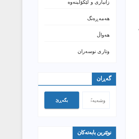
زانیارى و لێکۆڵینەوە
هەمەڕەنگ
هەواڵ
وتارى نوسەران
گەڕان
بگەڕێ
نوێترین بابەتەکان