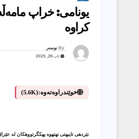
یونامی‌: خراپ مامه‌ڵه‌ 
كراوه‌
By
نوسەر
ئاب 26, 2025
خوێندراوەتەوە:
(5.6K)
نێردهی تایبهتی نهتهوه یهكگرتووهكان له عێرا