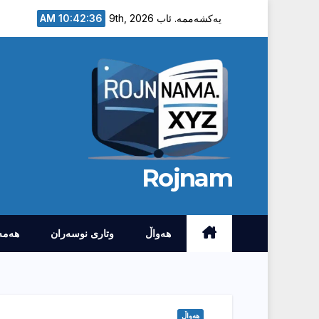
Ski
10:42:37 AM
یەکشەممە. ئاب 9th, 2026
t
conten
Rojnam
هەواڵ
وتارى نوسەران
هەمە
هەواڵ