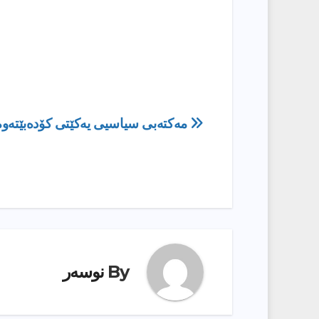
ڕێدۆزیی
مه‌كته‌بی سیاسیی یه‌كێتی كۆده‌بێته‌وه‌
بابەت
By
نوسەر