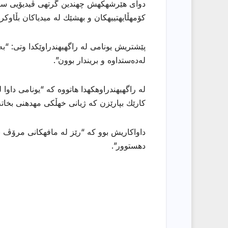
دوای هێرشهكهش چهندین گرتهی ڤیدیۆیی سات
كۆمهڵایهتییهكان و بهشێك له میدیاكان بڵاوكرا
پێشتریش یونامی له راگهیهندراوێكدا وتی: “بە
لەدەستداوە و بریندار بوون”.
له راگهیهندراوهكهدا هاتووه كه “یونامی داوا 
كارێك بپارێزن كه ژیانی خهڵكی مهدهنی بخاته
داواكاریش بوو كه “رێز له مافهكانی مرۆڤ 
دهستوور”.