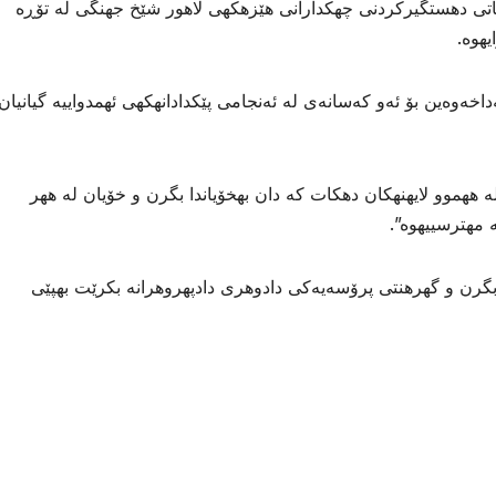
ی دهستگیركردنی چهكدارانی هێزهكهی لاهور شێخ جهنگی له تۆڕه
یهوه.
داخەوەین بۆ ئەو کەسانەی لە ئەنجامی پێكدادانهكهی ئهمدواییه گیانیان
له ههموو لایهنهكان دهكات كه دان بهخۆیاندا بگرن و خۆیان له ههر
 مهترسییهوه”.
بگرن و گهرهنتی پرۆسەیەکی دادوهری دادپهروهرانه بكرێت بهپێی