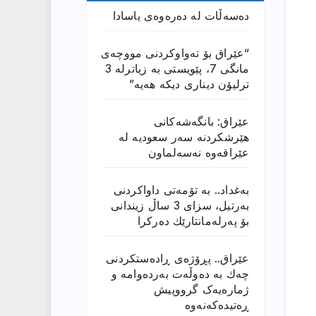
دەسەڵات لە دەرەوەی یاسادا
“عێراق بۆ تەواوکردنی مووچەی
مانگى 7، پێویستی بە زیاترلە 3
ترلیۆن دیناری دیکە هەیە”
عێراق: بانگەشەكانی
هێرشكردنە سەر سعودیە لە
عێراقەوە نەسەلماون
بەغداد.. بە تۆمەتی داواكردنی
بەرتیل، سزای 3 ساڵ زیندانی
بۆ پەرلەمانتارێك دەركرا
عێراق.. پڕۆژەی ڕادەستكردنی
چەك بە دەوڵەت بەردەوامە و
ژمارەیەک گرووپیش
ڕەتیدەکەنەوە