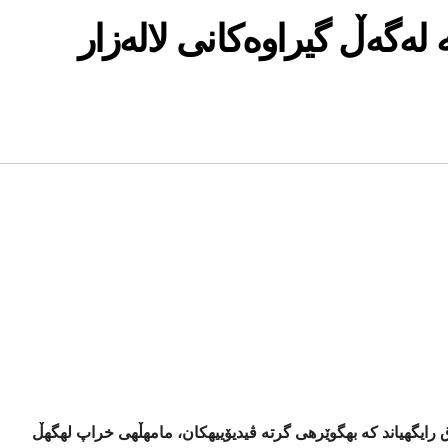
له‌گه‌ڵ گیراوه‌كانی لاله‌زار
ق رایگهیاند كه بهگوێرهی گرته ڤیدیۆییهكان، مامهڵهی خراپ لهگهڵ