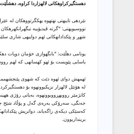
دهستگیركراوهكانی لالهزاردا كراوه، دهشڵێت:
نێردهی تایبهتی نهتهوه یهكگرتووهكان له عێ
نووسیویهتی: “گرته ڤیدیۆییه نیگهرانكهرهكان
شهڕ و پێكدادانهكانی ئهم دواییهی شاری سلێم
یونامی دهڵێت: “بانگهوازی خۆمان دوپات دهك
یاسایی پێویست بۆ ئهو كهسانهی كه لهم روودا
له هۆتێل لالهزار نزیكبوونهوه بۆ دهستگیرك
كاتژمێر رووبهڕووبوونهوه، بەیانی رۆژی ههین
جەنگی، سەرۆکی بەرەی گەل و پۆڵاد شێخ جە
کەسێکی دیکەی راگەیاند، دواتریش پێكدادانه
برینداربوون.