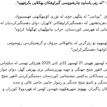
 “له رێی یاساوه چارهنووسی گیراوهكان یهكلایی بكرێتهوه”.
راق “یونامی” له پێگهی خۆی له تۆڕی كۆمهڵایهتی فهیسبووك
 دهریدهخهن كه دهستگیركراوهكانی لالهزار، دوای دهستگیركردنیان له
انی له ههرێمی كوردستان، خراپ مامهڵهیان لهگهڵدا كراوه”.
هینهوه بۆ رێزگرتن له مافهكانی مرۆڤ و گرهنتیكردنی رێوشوێنی
وانهدا دهستگیركراون”.
ئهمهش دوای ئهوه دێت كه شهوی پێنجشهممه لهسهر ههینی 21 لهسهر 22ی ئابی 2025 هێزێكی ئهمنی له سلێمانی
ردنی لاهور شێخ جهنگی و چهند بهرپرسێكی تری بهرهی گهل، دوای چوار
ی میدیاکانی یەکێتیی نیشتمانیی کوردستان دەستگیرکردنی لاهور شێخ
نگی و ئاسۆ شێخ جەنگی و رێبوار حامی حاجی غالی و چەند
كان راگیران. بههۆی شهڕهكهوه چهندین كهس له ههردوولا كوژران و