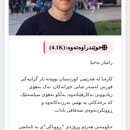
خوێندراوەتەوە:
(4.1K)
رامیار یەحیا
کارەبا لە هەرێمی کوردستان بووەتە بار گرانیەکى
قورس لەسەر شانی خێزانەکان، نەک بەهۆی
زیادبوونی بەکارهێنانەوە، بەڵکو بەهۆی سیاسەتێک
کە نرخەکانی بە نهێنی بەرزدەکاتەوە و
ڕوونکردنەوەی شەفافی نادات.
حکومەتی هەرێم پڕۆژەی “ڕووناکی”ی بە ئامانجی