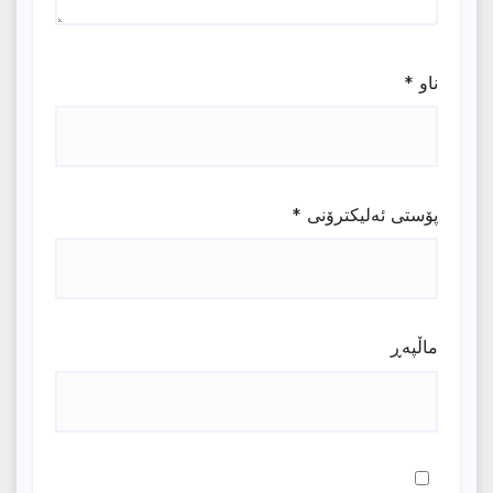
ناو
*
پۆستی ئەلیکترۆنی
*
ماڵپه‌ڕ