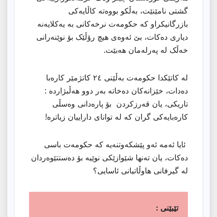
گشتی نامێنێت، بەڵکو بووەتە کاڵایەکی
بازرگانیکراو کە حکومەت نرخەکانی بە یەکلایەنە
دیاری دەکات، بێ ئەوەی هیچ رۆڵێک بۆ نوێنەرانی
خەڵک لە پەرلەمان هەبێت.
لە کاتێکدا حکومەت بەڵێنی ٢٤ کاتژمێر کارەبا
دەدات، خێزانەکان دەخاتە بەر دوو هەڵبژاردە :
تاریکی، یان قەرزکردن بۆ پارەدانی وەسڵی
کارەبایەکی گران کە لە توانای داراییان زیاترە!
ئایا ئەمە ئەو پێشکەوتنەیە کە حکومەت باسی
دەکات، یان تەنها شێوازێکی نوێیە بۆ دەستتێوەردان
لە گیرفانی هاوڵاتیانی ئاسایی؟
تێبێنى :