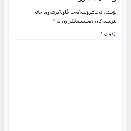
پۆستی ئەلیکترۆنییەکەت بڵاوناکرێتەوە.
خانە
پێویستەکان دەستنیشانکراون بە
*
لێدوان
*