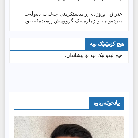
عێراق.. پڕۆژەی ڕادەستكردنی چەك بە دەوڵەت
بەردەوامە و ژمارەیەک گرووپیش ڕەتیدەکەنەوە
هیچ کۆمێنتێک نییە
هیچ لێدوانێک نیە بۆ پیشاندان.
بیانخوێنەرەوە