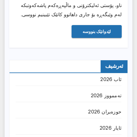
ناو، پۆستی ئەلیکترۆنی و ماڵپەڕەکەم پاشەکەوتبکە
لەم وێبگەڕە بۆ جاری داهاتوو کاتێک تێبینیم نووسی.
ئەرشیف
ئاب 2026
تەممووز 2026
حوزه‌یران 2026
ئایار 2026