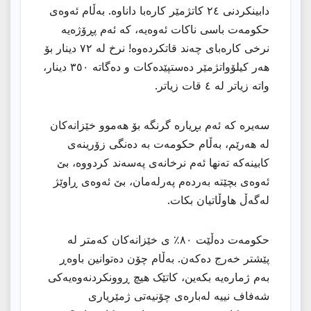
دابینکردنی ٢٤ کاتژمێر کارەبا داناوە. بەڵام ئەوەی
حکومەت باسی ناکات ئەوەیە، کە ئەم پڕۆژەیە
نرخی کارەبای چەند قاتکردەوە! نرخ لە ٧٢ دینار بۆ
هەر کیلۆواتژمێر دەستپێدەکات و دەگاتە ٣٥٠ دینار،
واتە زیاتر لە ٤ قات زیاتر.
سەیرە کە ئەم بڕیارە گرنگە بۆ هەموو خێزانەکان
لە هەرێم، بەڵام حکومەت بە دەنگی زۆرینەی
کابینەکە تەنها ئەم نرخانەی پەسەند کردووە، بێ
ئەوەی بچێتە بەردەم پەرلەمان، بێ ئەوەی ڕاوێژ
لەگەڵ هاوڵاتیان بکات.
حکومەت دەڵێت ٨٠٪ ی خێزانەکان کەمتر لە
پێشتر خەرج دەکەن. بەڵام چۆن دەتوانین باوەڕ
بەم ژمارەیە بکەین، کاتێک هیچ ڕوونکردنەوەیەکی
شەفاف نییە لەبارەی چۆنیەتی ژمێریاری