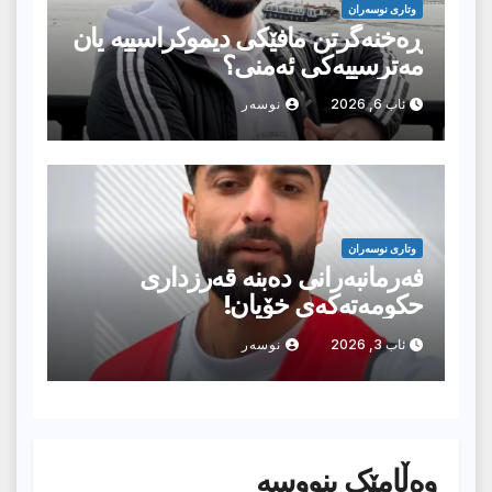
وتارى نوسەران
ڕەخنەگرتن مافێکی دیموکراسییە یان
مەترسییەکی ئەمنی؟
ئاب 6, 2026
نوسەر
وتارى نوسەران
فەرمانبەرانی دەبنە قەرزداری
حکومەتەکەی خۆیان!
ئاب 3, 2026
نوسەر
وەڵامێک بنووسە