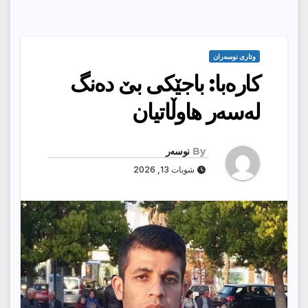
وتارى نوسەران
کارەبا: باجێکی بێ دەنگ
لەسەر هاوڵاتیان
By
نوسەر
شوبات 13, 2026