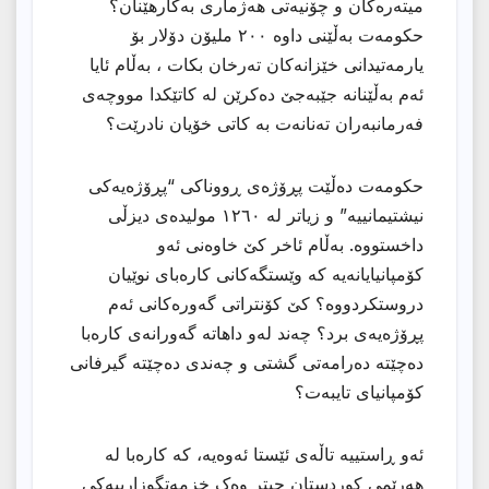
میتەرەکان و چۆنیەتی هەژماری بەکارهێنان؟
حکومەت بەڵێنی داوە ٢٠٠ ملیۆن دۆلار بۆ
یارمەتیدانی خێزانەکان تەرخان بکات ، بەڵام ئایا
ئەم بەڵێنانە جێبەجێ دەکرێن لە کاتێکدا مووچەی
فەرمانبەران تەنانەت بە کاتی خۆیان نادرێت؟
حکومەت دەڵێت پڕۆژەی ڕووناکی “پڕۆژەیەکی
نیشتیمانییە” و زیاتر لە ١٢٦٠ مولیدەی دیزڵی
داخستووە. بەڵام ئاخر کێ خاوەنی ئەو
کۆمپانیایانەیە کە وێستگەکانی کارەبای نوێیان
دروستکردووە؟ کێ کۆنتراتی گەورەکانی ئەم
پڕۆژەیەی برد؟ چەند لەو داهاتە گەورانەی کارەبا
دەچێتە دەرامەتی گشتی و چەندی دەچێتە گیرفانی
کۆمپانیای تایبەت؟
ئەو ڕاستییە تاڵەی ئێستا ئەوەیە، کە کارەبا لە
هەرێمی کوردستان چیتر وەک خزمەتگوزارییەکی