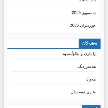
تەممووز 2025
حوزه‌یران 2025
بەشەکان
زانیارى و لێکۆڵینەوە
هەمەڕەنگ
هەواڵ
وتارى نوسەران