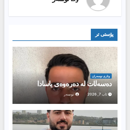
پۆستى تر
وتارى نوسەران
دەسەڵات لە دەرەوەی یاسادا
ئاب 7, 2026
نوسەر