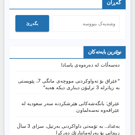
گەڕان
بگەڕێ
نوێترین بابەتەکان
دەسەڵات لە دەرەوەی یاسادا
“عێراق بۆ تەواوکردنی مووچەی مانگى 7، پێویستی
بە زیاترلە 3 ترلیۆن دیناری دیکە هەیە”
عێراق: بانگەشەكانی هێرشكردنە سەر سعودیە لە
عێراقەوە نەسەلماون
بەغداد.. بە تۆمەتی داواكردنی بەرتیل، سزای 3 ساڵ
زیندانی بۆ پەرلەمانتارێك دەركرا