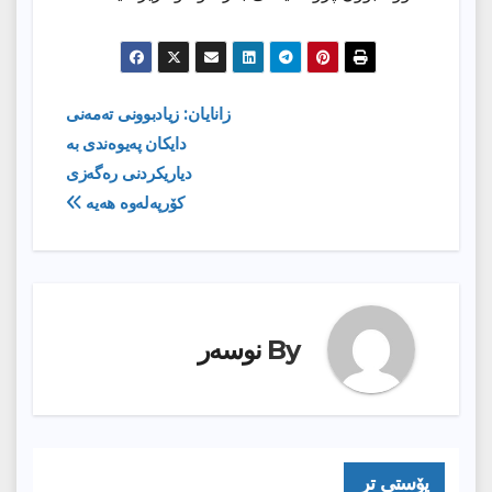
ڕێدۆزیی
زانایان: زیادبوونی تەمەنی
دایکان پەیوەندی بە
بابەت
دیاریکردنی رەگەزی
کۆرپەلەوە هەیە
By
نوسەر
پۆستى تر