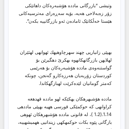
وتیشی “بازرگانی ماددە هۆشبەرەکان داهاتێکی
زۆر زەبەلاحی هەیە، بۆیە سەڕەرای مەترسیەکانی
هێستا خەڵکانێک ئامادەن ئەو بازرگانییە بکەن”.
بهپێی زانیاریی چهند سهرچاوهیهك ئهوانهی لهئێران
لهلایهن بازرگانهكانهوه بهكرێ دهگیرێن بۆ
گواستنەوەی ماددە هۆشبەرەکان بۆ هەرێمی
کوردستان زۆربەیان هەرزەکارو گەنجن، چونكه
کەمتر گومانیان لێدەكرێت لهبازگهكاندا.
مادده هۆشبهرهكان یهكێكه لهو مادده قهدهغه
كراوانهی كه حوكمێكی قورسی ههیه بهپێی ماددهی
1،14.(1،2 )، له قانونی مادده هۆشبهرهكان ئهوهی
بازگانی پێوه بكات حوكمهكهی زیندانیی ههمیشهییە،