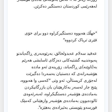
لەهەرێمی کوردستان دەستگیر دەکرێن.
“خهڵك هەبووە دەستگیرکراوە دوو برای خۆی
فێری تریاک كردووه”
عەقید سەلام عەبدولخالق، بەرێوەبەری ڕاگەیاندنو
پەیوەندییە گشتیەکانی دەزگای ئاسایشی هەرێم
بە(ئاوێنە)ی ڕاگەیاند، زۆرینەی ئەو ماددە
هۆشبەرانەی کە دەستیان بەسەردا دەگیرێت
لەجۆری کریستاڵن، ئەو وتی “کەسی وا هەبووە،
پێنج جار لەسەر بەکارهێنان یان بازرگانیکردن
بەماددەی هۆشبەر دەستگیکراوە، لەبەرئەوەی
ئالودەبوون بەماددەی هۆشبەر وازهێنانی کەمێک
قورسەو پێویستی بەئیرادەی بەهێزە”.