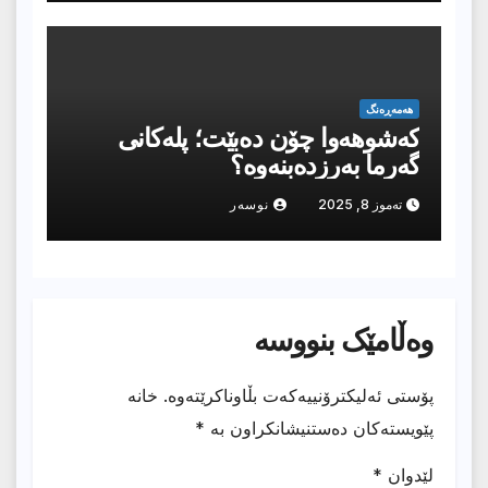
هەمەڕەنگ
کەشوهەوا چۆن دەبێت؛ پلەکانی
گەرما بەرزدەبنەوە؟
تەموز 8, 2025
نوسەر
وەڵامێک بنووسە
پۆستی ئەلیکترۆنییەکەت بڵاوناکرێتەوە.
خانە
پێویستەکان دەستنیشانکراون بە
*
لێدوان
*