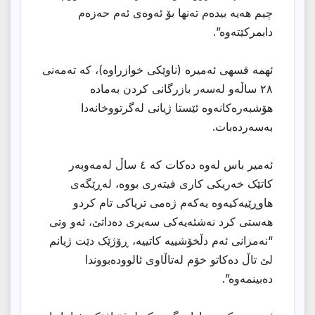
چیم هەیە بیدەم تەنها بۆ ئەوەی ئەم حەزەم
دابمرکێتەوە”.
ئهمه قسهی ئەمیرە (ناوێکی خوازراوە)، كه تەمەنی
٢٨ ساڵەو لەسەر بازرگانی کردن بەمادە
هۆشبەرەکانەوە ئێستا ژیانی لەگرتووخانەدا
بەسەردەبات.
ئەمیر باس لەوە دەکات کە ٤ ساڵ لەمەوبەر
کاتێک خەریکی کاری فیتەری بووە، لەڕێگەی
هاوڕێیەکیەوە یەکەم ژەمی تریاکی تام کردو
هەستی کرد نەشئەیەکی سەیری دەداتێ، ئەو وتی
“نەمزانی ئەم دڵخۆشییە کاتییە، ڕۆژێک دێت ژیانم
لێ تاڵ دەکاتو خۆم لەتاڵاوی ئالوودەبووندا
دەبینمەوە”.