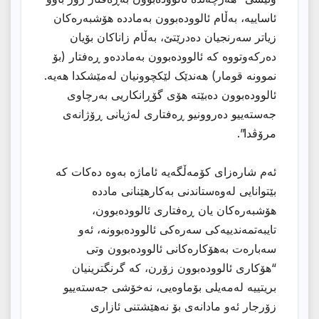
ئاساییە، بەڵام ئالوودەبوون بەماددە هۆشبەرەکان
زیاتر سەرنجیان دەدرێتێ، بەڵام زاناکان بۆیان
دەرکەوتووە کە ئالوودەبوون بەماددەو ڕەفتار (بۆ
نموونە قومار) هەندێک لێکچوونیان لەمێشکدا هەیە.
ئالوودەبوون دەبێتە هۆی گۆڕانکاریی بەرچاوی
جەستەییو دەروونیو ڕەفتاری لەژیانی ڕۆژانەی
مرۆڤدا”.
ئەم شارەزای کۆمەڵگەیە ئاماژە بەوە دەکات کە
بێتوانایی لەوەستاندنی بەکارهێنانی ماددە
هۆشبەرەکان یان ڕەفتاری ئالوودەبوون،
تایبەتمەندییەکی سەرەکی ئالوودەبوونە، ئەو
سەبارەت بەهۆکارەکانی ئالوودەبوون وتی
“هۆکاری ئالوودەبوون زۆرن، کە گرنگترینیان
بریتییە لەمەیلی بۆماوەیی، نەخۆشی جەستەییو
زۆرجار ئەو مادانەی بۆ نەهێشتنی ئازاری