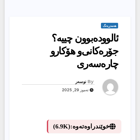
هەمەڕەنگ
ئالوودەبوون چییە؟
جۆرەکانی‌و هۆکارو
چارەسەری
By
نوسەر
تەموز 29, 2025
خوێندراوەتەوە:
(6.9K)