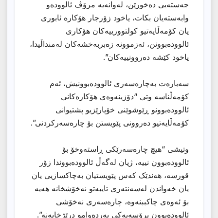
جەستەیی دەخورێن، لەوانەیە مرۆڤ ئالوودەو
وابەستەیان بکات، یاخود زۆرجار هۆکارە ئابوری
یان کۆمەڵایەتیو کولتوورییەکان هۆکاری
ئالوودەبوونن، ئەزموونە زەبربەخشەکان لەمنداڵیدا،
یاخود کێشە دەروونییەکان”.
سەبارەت بەچارەسەری ئالوودەبوونیش، ئەم
کۆمەڵناسە وتی “دۆزینەوەی هۆکارەکانی
ئالوودەبوونو ڕێوشوێنی خۆپارێزیو پشتیوانی
کۆمەڵایەتیو دەروونی پێویستن بۆ چارەسەرکردنی”.
وتیشی “هیچ چارەسەرێکی ڕاستەوخۆ بۆ
ئالوودەبوون نییە، ژیان لەگەڵ ئالوودەبووندا زۆر
قورسە، هەندێک کەس پێویستیان بەچاکسازیی یان
یان خەواندن لەسەنتەری تایبەتو نەخۆشخانە هەیە
بۆ ئەوەی چاکببنەوە، چارەسەری نەخۆشی
ئالوودەبوون پرۆسەیەکی بەردەوامو درێژخایەنە”.