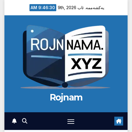
Ski
9:46:31 AM
یەکشەممە. ئاب 9th, 2026
t
conten
Rojnam