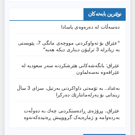
نوێترین بابەتەکان
دەسەڵات لە دەرەوەی یاسادا
“عێراق بۆ تەواوکردنی مووچەی مانگى 7، پێویستی
بە زیاترلە 3 ترلیۆن دیناری دیکە هەیە”
عێراق: بانگەشەكانی هێرشكردنە سەر سعودیە لە
عێراقەوە نەسەلماون
بەغداد.. بە تۆمەتی داواكردنی بەرتیل، سزای 3 ساڵ
زیندانی بۆ پەرلەمانتارێك دەركرا
عێراق.. پڕۆژەی ڕادەستكردنی چەك بە دەوڵەت
بەردەوامە و ژمارەیەک گرووپیش ڕەتیدەکەنەوە