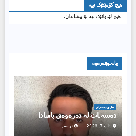
هیچ کۆمێنتێک نییە
هیچ لێدوانێک نیە بۆ پیشاندان.
بیانخوێنەرەوە
وتارى نوسەران
دەسەڵات لە دەرەوەی یاسادا
ئاب 7, 2026
نوسەر