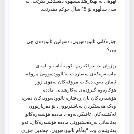
ئهوهی به بهكارهێنانیشیهوه دهستگیر بكرێت، له
سێ ساڵهوه بۆ 15 ساڵ حوكم دهدرێت.
جۆرەکانی ئالوودەبوون، دەتوانین ئالوودەی چی
بین؟
رێژوان عەبدولکەریم، کۆمەڵناسەو نامەی
ماستەرەکەی سەبارەت بەئالوودەبوونی مرۆڤە،
ئاماژە بەوە دەکات مرۆڤەکان بەهۆی زۆر
هۆکارەوە گیرۆدەی بەکارهێنانی ماددە
هۆشبەرەکان یان ڕەفتارە ئالوودەبوونەکان دەبن،
وەک هەستکردن بەباشتربوون، بۆ دەربازبوون
لەکێشەکان، تاقیکردنەوەی ماددە هۆشبەرەکانو
بەئاسانی بەردەستبوونی ماددە هۆشبەرەکان، ئەو
بەئاوێنەی وت “بەڵام ئالوودەبوون، چەندین جۆری