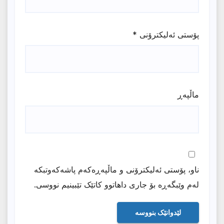
پۆستی ئەلیکترۆنی
*
ماڵپه‌ڕ
ناو، پۆستی ئەلیکترۆنی و ماڵپەڕەکەم پاشەکەوتبکە
لەم وێبگەڕە بۆ جاری داهاتوو کاتێک تێبینیم نووسی.