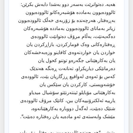
هەیە. دەتوانرێت بەسەر دوو بەشدا دابەش بکرێن:
ئالوودەبوون بەماددە هۆشبەرەکانو ئالوودەبوون
بەڕەفتار. هەرچەندە بۆ زۆربەی خەڵک ئالوودەبوون
زیاتر بەمانای ئالوودەبوون بەماددە هۆشبەرەکان
دەگەیەنێت، بەڵام مرۆڤ دەتوانێت ئالوودەی
ڕەفتارەکانی وەک قومارکردن، بازاڕکردن یان
خواردن یان خواردنەوەی کافاینو وزەبەخشەکان
یان بەکارهێنانی جگەرەو توتنو کحول یان
دەرمانێکی دیاریکراو، تەنانەت ڕەنگە هەندێک
کەس بۆ ئەوەی لەواقیع ڕزگاریان بێت، ئالوودەی
خۆشەویستی، کارکردن یان سێکس یان
بەکارهێنانی مۆبایلو ئینتەرنێتو سۆشیال میدیاو
یارییە ئەلکترۆنییەکان ببن، کاتێک مرۆڤ ئالوودەی
شتێک دەبێت، لەگەڵ دووبارە بەکارهێنانەوە،
مێشک وابەستەی ئەو مادەیە یان رەفتارە دەبێت”.
وتیشی “هەرچەندە ئالوودەبوون بەڕەفتار زۆر باوو