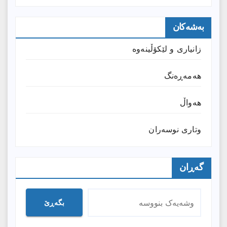
بەشەکان
زانیارى و لێکۆڵینەوە
هەمەڕەنگ
هەواڵ
وتارى نوسەران
گەڕان
بگەڕێ