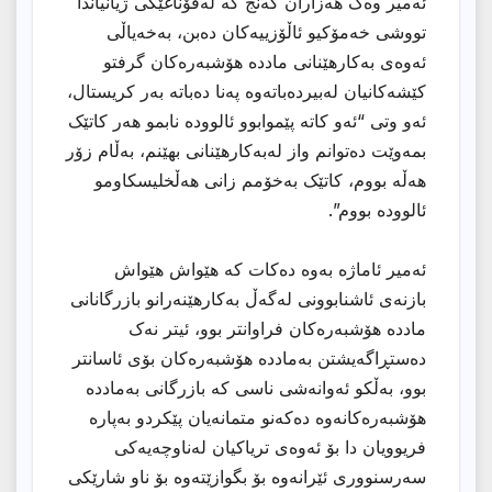
ئەمیر وەک هەزاران گەنج کە لەقۆناغێکی ژیانیاندا
تووشی خەمۆکیو ئاڵۆزییەکان دەبن، بەخەیاڵی
ئەوەی بەکارهێنانی ماددە هۆشبەرەکان گرفتو
کێشەکانیان لەبیردەباتەوە پەنا دەباتە بەر کریستال،
ئەو وتی “ئەو کاتە پێموابوو ئالوودە نابمو هەر کاتێک
بمەوێت دەتوانم واز لەبەکارهێنانی بهێنم، بەڵام زۆر
هەڵە بووم، کاتێک بەخۆمم زانی هەڵخلیسکاومو
ئالوودە بووم”.
ئەمیر ئاماژە بەوە دەکات کە هێواش هێواش
بازنەی ئاشنابوونی لەگەڵ بەکارهێنەرانو بازرگانانی
ماددە هۆشبەرەکان فراوانتر بوو، ئیتر نەک
دەستڕاگەیشتن بەماددە هۆشبەرەکان بۆی ئاسانتر
بوو، بەڵکو ئەوانەشی ناسی کە بازرگانی بەماددە
هۆشبەرەکانەوە دەکەنو متمانەیان پێکردو بەپارە
فریوویان دا بۆ ئەوەی تریاکیان لەناوچەیەکی
سەرسنووری ئێرانەوە بۆ بگوازێتەوە بۆ ناو شارێکی