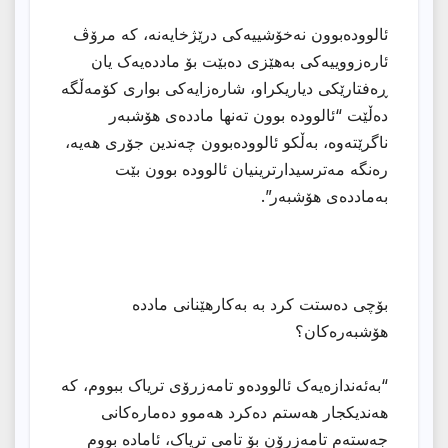
ئالوودەبوون نەخۆشییەکی درێژخایەنە، کە مرۆڤ
ئارەزووییەکی بەهێزی دەبێت بۆ ماددەیەک یان
ڕەفتارێکی دیاریکراو، شارەزایەکی بواری کۆمەڵگە
دەڵێت “ئالوودە بوون تەنها ماددەی هۆشبەر
ناگرێتەوە، بەڵکو ئالوودەبوون چەندین جۆری هەیە،
رەنگە مەترسیدارترینیان ئالوودە بوون بێت
بەماددەی هۆشبەر”.
بۆچی دەستت کرد بە بەکارهێنانی ماددە
هۆشبەرەکان؟
“بەئەندازەیەک ئالوودەو تامەزرۆی تریاک ببووم، کە
هەندیکجار هەستم دەکرد هەموو دەمارەکانی
جەستەم تامەزرۆن بۆ تامی تریاک، ئامادە بووم