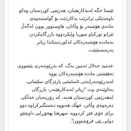
ئێستا جگە لەبەکارهێنان، هەرێمی کوردستان وەکو
ناوەندێکی ترانزێت بەکاردێت بۆ گواستنەوەی
مادەی هۆشبەر بۆ وڵاتان، هاوسنوور بوون لەگەڵ
ئێرانو تورکیاو سوریا وایکردووە بازرگانیکردن
بەماددە هۆشبەرەکان لەکوردستاندا زیاتر
پەرەبستێنێت.
عەمید جەلال ئەمین بەگ، کە بەڕێوەبەری پێشووی
نەهێشتی ماددە هۆشبەرەكان بووە
لەبەڕێوەبەرایەتی ئاسایشی پارێزگای سلێمانی،
بەئاوێنەی وت “زیاتر لەبەکارهێنەر، بازرگان
لەهەرێمی کوردستان هەیە، کە زۆرینەیان خەڵکی
دەرەوەی وڵاتن، خهڵك هەبووە دەستگیرکراوە دوو
برای خۆی فێر كردووه، سهرهتا بهخۆڕایی داونێتێو
دوایی پێی فرۆشتوون”.