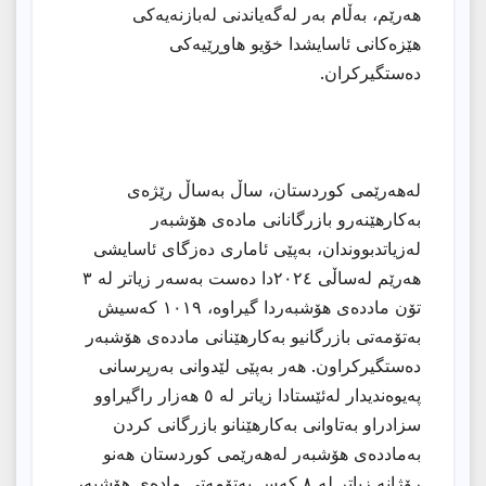
هەرێم، بەڵام بەر لەگەیاندنی لەبازنەیەکی
هێزەکانی ئاسایشدا خۆیو هاوڕێیەکی
دەستگیرکران.
لەهەرێمی کوردستان، ساڵ بەساڵ رێژەی
بەکارهێنەرو بازرگانانی مادەی هۆشبەر
لەزیاتدبووندان، بەپێی ئاماری دەزگای ئاسایشی
هەرێم لەساڵی ٢٠٢٤دا دەست بەسەر زیاتر لە ٣
تۆن ماددەی هۆشبەردا گیراوە، ١٠١٩ کەسیش
بەتۆمەتی بازرگانیو بەکارهێنانی ماددەی هۆشبەر
دەستگیرکراون. هەر بەپێی لێدوانی بەرپرسانی
پەیوەندیدار لەئێستادا زیاتر لە ٥ هەزار راگیراوو
سزادراو بەتاوانی بەکارهێنانو بازرگانی کردن
بەماددەی هۆشبەر لەهەرێمی کوردستان هەنو
رۆژانە زیاتر لە ٨ کەس بەتۆمەتی مادەی هۆشبەر