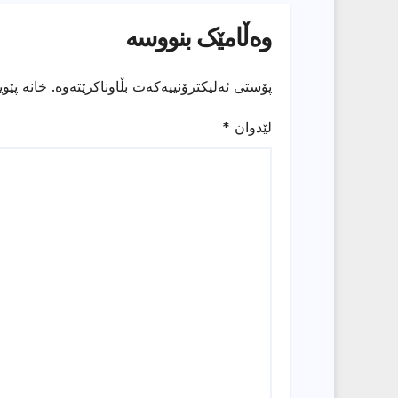
وەڵامێک بنووسە
پۆستی ئەلیکترۆنییەکەت بڵاوناکرێتەوە.
خانە پێو
لێدوان
*