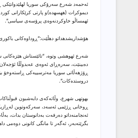
ئەحمەد شەرع سەرۆكی سوریا لهلێدوانێكى ڕۆژن
دیموكرات (ههسهده)و پارتی كرێكارانی كوردس
ئهمساڵو خاوكردنەوەی پرۆسەی سیاسی”.
هۆشداریشدهداتو دهڵێت:”ڕوداوەكانی باكوری 
شەرع ئهوهشى وتوه، “تائێستاش هێزەكانی
دەبینێت، سەرەڕای ئەوەی عەبدوڵڵا ئۆجەلان
ڕۆژهەڵاتی سوریا مەترسییەكی ڕاستەوخۆ بۆ
دروستدەكات”.
بهوتهى شهرع، وڵاتەكەی دابەشبون قبوڵناكا
ڕوخانی ڕژێمی ئەسەد، سەركەوتوین لەڕازیك
ئەنجامنەداتو دەرفەت بەدانوستان بدات، بەڵ
بگرێتەبەر، ئەگەر تا مانگی كانونی دوەمی داها