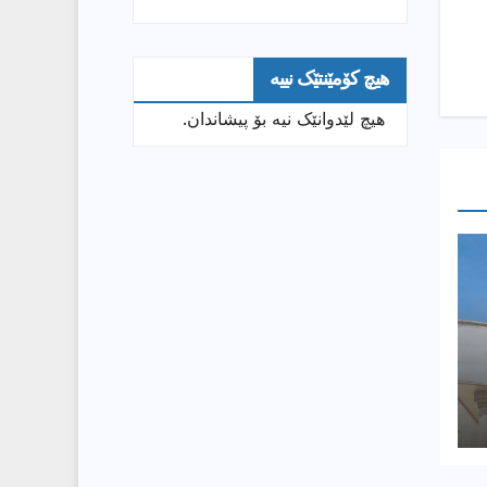
هیچ کۆمێنتێک نییە
هیچ لێدوانێک نیە بۆ پیشاندان.