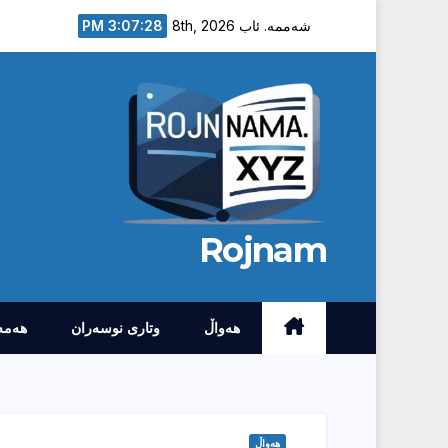
Ski
3:07:29 PM
شەممە. ئاب 8th, 2026
t
conten
Rojnam
هەواڵ
وتارى نوسەران
هەمە
هەواڵ