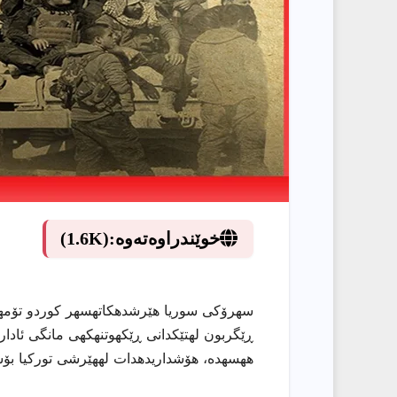
خوێندراوەتەوە:
(1.6K)
سهرۆكى سوریا هێرشدهكاتهسهر كوردو تۆمهتبا
ڕێگربون لهتێكدانى ڕێكهوتنهكهى مانگى ئاد
ههسهده، هۆشداریدهدات لههێرشى توركیا بۆس