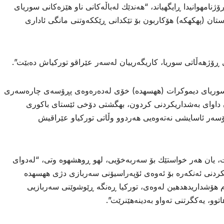
امهوانیدا ڕایگهیاند، “هەندێك لەباڵەكانی ناو هێزەكانی سوریای
تان (پهكهكه) هۆكاربون بۆ تێكدانی ڕێككەوتنی مانگی ئاداری
ڕۆژهەڵاتی سوریا، كاریگەرییان لەسەر عێراقو توركیاش دەبێت”.
 سوریای دیموكرات (ههسهده) خۆی لەدەرەوەی پڕۆسەی چارەسەری
 داوای بەشداریكردنی كردون، بهگشتى دۆخی ئێستای باكوری
سەر ئاسایشی نەتەوەیی هەردوو وڵاتی توركیاو عێراقیش
ت، یان هەر خواستێك بۆ سەربەخۆیی، لهو ڕوهشهوه وتى، “لەدوای
ردنی ئەنكەرە بۆ ئەوەی ئۆپەراسیۆنی سەربازی دژی ههسهده
ام هۆشداریدهدهین لەوەی، توركیا ڕەنگە ڕێوشوێنی سەربازیی
توو، یەكگرتنی تەواو بەدینەهێنرێت”.