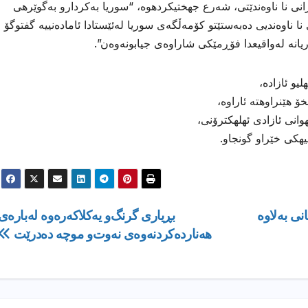
انی نا ناوەندێتی، شەرع جهختیكردهوه، “سوریا بەكردارو بەگوێرهى
یستەمێكی نا ناوەندیی دەبەستێتو كۆمەڵگەی سوریا لەئێستادا ئامادەنییە گفتوگۆ
انە لەواقیعدا فۆڕمێكی شاراوەی جیابونەوەن”.
و ئازاده،
 هێنراوهته ئاراوه،
انی ئازادی ئهلهكترۆنی،
هیهكی خێراو گونجاو.
 به‌لاوه‌
بڕیاری گرنگ‌و یەكلاكەرەوە لەبارەی
هەناردەكردنەوەی نەوت‌و موچە دەدرێت