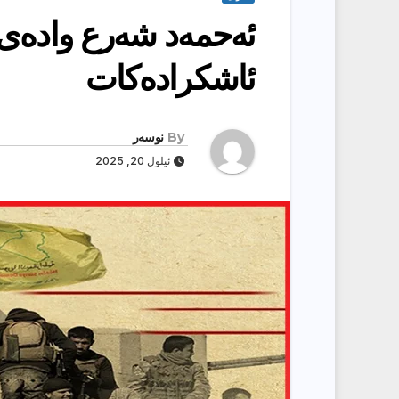
ئه‌حمه‌د شه‌رع واده‌ى
ئاشكراده‌كات
By
نوسەر
ئیلول 20, 2025