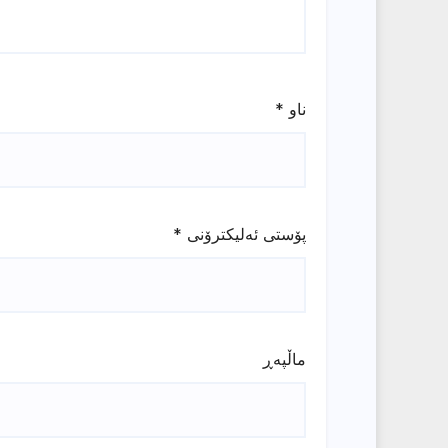
ناو
*
پۆستی ئەلیکترۆنی
*
ماڵپه‌ڕ