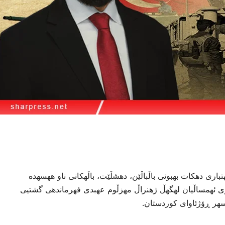
رى دهكات بهبونى باڵباڵێن، دهشڵێت، باڵهكانى ناو ههسهده
ارى ئهمساڵیان لهگهڵ ژهنراڵ مهزڵوم عهبدى فهرماندهى گشتیى
هر ڕۆژئاواى كوردستان.