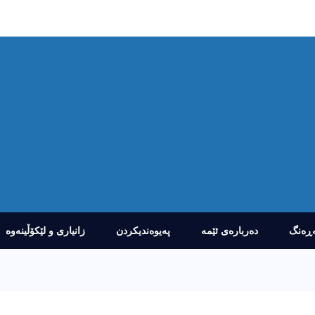
ڕەنگ
دەربارەى ئێمە
پەیوەندیکردن
زانیارى و لێکۆڵینەوە