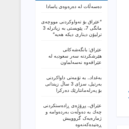
دەسەڵات لە دەرەوەی یاسادا
“عێراق بۆ تەواوکردنی مووچەی
مانگى 7، پێویستی بە زیاترلە 3
ترلیۆن دیناری دیکە هەیە”
عێراق: بانگەشەكانی
هێرشكردنە سەر سعودیە لە
عێراقەوە نەسەلماون
بەغداد.. بە تۆمەتی داواكردنی
بەرتیل، سزای 3 ساڵ زیندانی
بۆ پەرلەمانتارێك دەركرا
عێراق.. پڕۆژەی ڕادەستكردنی
چەك بە دەوڵەت بەردەوامە و
ژمارەیەک گرووپیش
ڕەتیدەکەنەوە