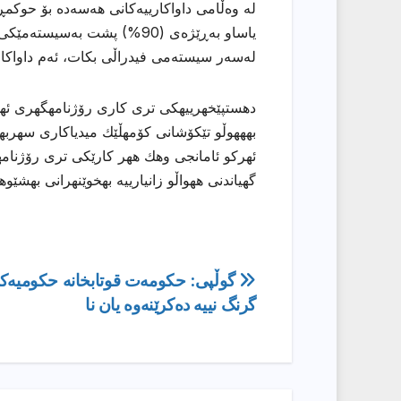
لە وەڵامی داواكارییەكانی هەسەدە بۆ حوكمڕ
یاساو بەڕێژەی (90%) پشت بەس
لەسەر سیستەمی فیدراڵی بكات، ئەم داواكاری
دهستپێخهرییهكی تری كاری رۆژنامهگهری ئههلی
بهههوڵو تێكۆشانی كۆمهڵێك میدیاكاری سهربهخۆ
ئهركو ئامانجی وهك ههر كارێكی تری رۆژنامهو
گهیاندنی ههواڵو زانیارییه بهخوێنهرانی بهشێو
ڕێدۆزیی
گوڵپى: حكومه‌ت قوتابخانه‌ حكومیه‌كانى
گرنگ نییه‌ ده‌كرێنه‌وه‌ یان نا
بابەت