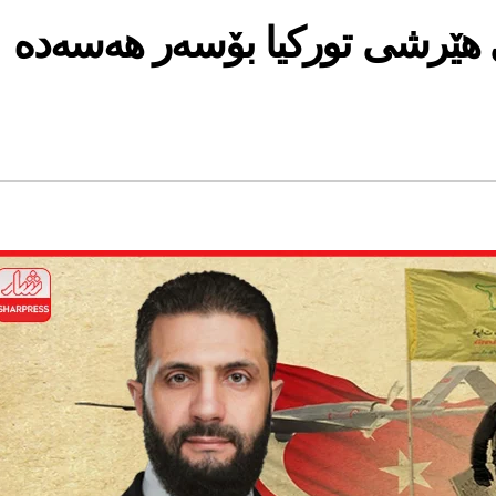
 هێرشى توركیا بۆسه‌ر هه‌سه‌ده‌