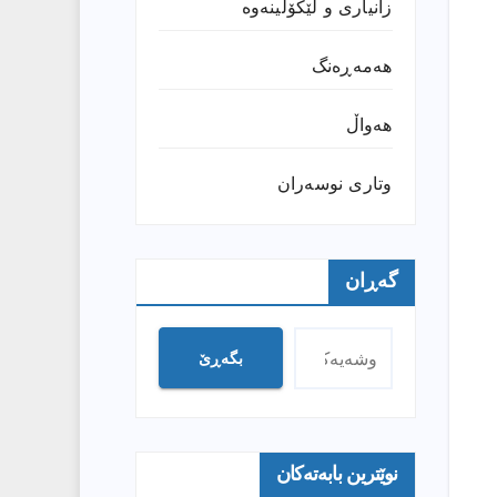
زانیارى و لێکۆڵینەوە
هەمەڕەنگ
هەواڵ
وتارى نوسەران
گەڕان
بگەڕێ
نوێترین بابەتەکان