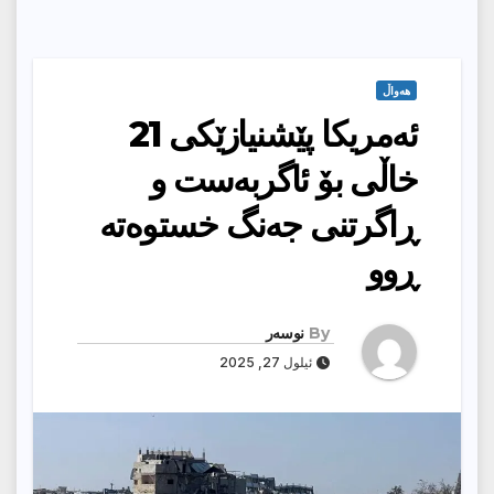
هەواڵ
ئه‌مریكا پێشنیازێكی 21
خاڵی بۆ ئاگربه‌ست و
ڕاگرتنی جه‌نگ خستوه‌ته‌
ڕوو
By
نوسەر
ئیلول 27, 2025