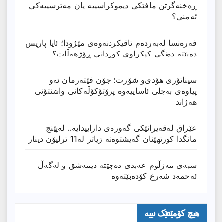
ڕەخنەگرتن مافێکی دیموکراسییە یان مەترسییەکی
ئەمنی؟
فەرەنسا لەبەردەم تاقیکردنەوەی مێژودا؛ ئایا پاریس
دەبێتە دەنگی کپکراوی کوردانی ڕۆژھەڵات؟
سیناتۆری هۆدی‌و شۆرت؛ جۆن فێتەرمان ئەو
پیاوەی بەجلی ئاساییەوە پرۆتۆکۆڵەکانی واشنتۆنی
هەژاند
عێراق له‌قه‌یرانێكى گه‌وره‌ى داراییدایه‌.. له‌پێنج
مانگدا كورتهێنان گه‌یشتوه‌ته‌ زیاتر له‌11 ترلیۆن دینار
سبەی مەزڵوم عەبدی دەچێتە دیمەشق و لەگەڵ
ئەحمەد شەرع کۆدەبێتەوە
هیچ کۆمێنتێک نییە