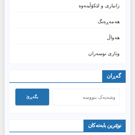
زانیارى و لێکۆڵینەوە
هەمەڕەنگ
هەواڵ
وتارى نوسەران
گەڕان
بگەڕێ
نوێترین بابەتەکان