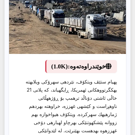
خوێندراوەتەوە:
(1.0K)
پهیام ستێڤ ویتكۆف، نێردهی سهرۆكی ویلایهته
یهكگرتووهكانی ئهمریكا، ڕایگهیاند، كه پلانی 21
خاڵی ئاشتی دۆناڵد ترهمپ بۆ ڕۆژههڵاتی
ناوهڕاست و كێشهی غهززه، خراوهته بهردهم
ژمارهیهك سهركرده. ویتكۆف هیواخوازه بهم
زووانه پێشكهوتنێكی بهرچاو لهبارهی دۆخی
غهززهوه بهدهست بهێنرێت. له لێدوانێكی