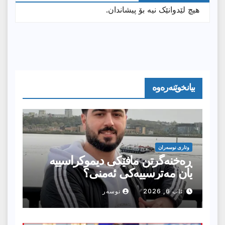
هیچ لێدوانێک نیە بۆ پیشاندان.
بیانخوێنەرەوە
وتارى نوسەران
ڕەخنەگرتن مافێکی دیموکراسییە
یان مەترسییەکی ئەمنی؟
ئاب 6, 2026
نوسەر