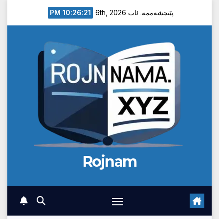
Ski
10:26:22 PM
پێنجشەممە. ئاب 6th, 2026
t
conten
Rojnam