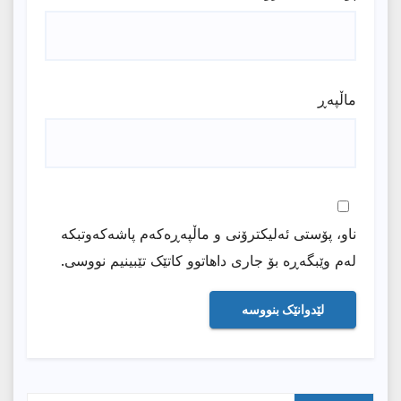
ماڵپه‌ڕ
ناو، پۆستی ئەلیکترۆنی و ماڵپەڕەکەم پاشەکەوتبکە
لەم وێبگەڕە بۆ جاری داهاتوو کاتێک تێبینیم نووسی.