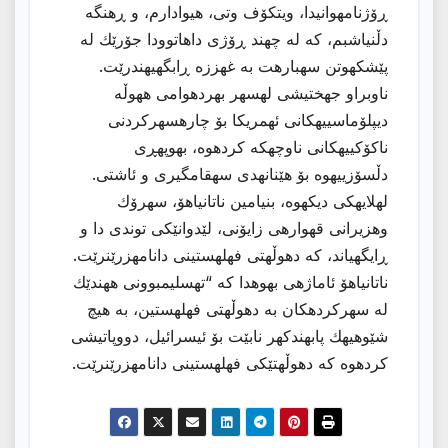
ڕۆژنامهوانیدا، ویتكۆف وتی، هیوادارم، و ڕهنگه
دڵنیاشبم، كه له چهند ڕۆژی داهاتوودا جۆرێك له
پێشكهوتن سهبارهت به غهززه ڕابگهیهندرێت.
ناوبراو جهختیشی لهسهر بهردهوامی ههوڵه
دیپلۆماسییهكانی ئهمریكا بۆ چارهسهركردنی
ناكۆكییهكانی ناوچهكه كردهوه، بهوپهڕی
دڵسۆزییهوه بۆ هێنانهدی سهقامگیری و ئاشتی.
لهلایهكی دیكهوه، بنیامین ناتانیاهۆ، سهرۆك
وهزیرانی قهوارهی زایۆنی، لێدوانێكی توندی دا و
ڕایگهیاند، كه دهوڵهتی فهلهستینی دانامهزرێنرێت.
ناتانیاهۆ ئاماژهی بهوهدا كه “تهسلیمبوونی ههندێك
له سهركردهكان به دهوڵهتی فهلهستین، به هیچ
شێوهیهك پابهندكهر نابێت بۆ ئیسرائیل، دووپاتیشی
كردهوه كه دهوڵهتێكی فهلهستینی دانامهزرێنرێت.