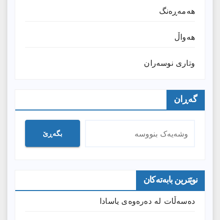
هەمەڕەنگ
هەواڵ
وتارى نوسەران
گەڕان
بگەڕێ
نوێترین بابەتەکان
دەسەڵات لە دەرەوەی یاسادا