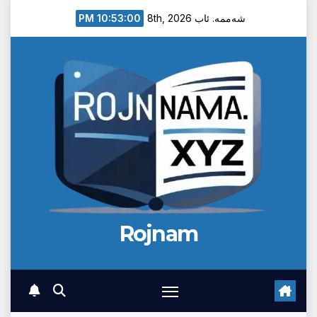
Ski
10:53:01 PM
شەممە. ئاب 8th, 2026
t
conten
Rojnam