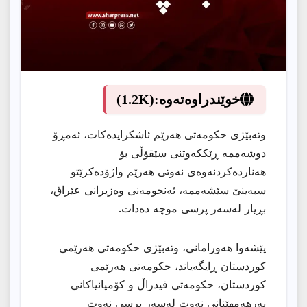
خوێندراوەتەوە:
(1.2K)
وتەبێژی حكومەتی هەرێم ئاشكرایدەكات، ئەمڕۆ
دوشەممە ڕێككەوتنی سێقۆڵی بۆ
هەناردەكردنەوەی نەوتی هەرێم واژۆدەكرێتو
سبەینێ سێشەممە، ئەنجومەنی وەزیرانی عێراق،
بڕیار لەسەر پرسی موچە دەدات.
پێشەوا هەورامانی، وتەبێژی حكومەتی هەرێمی
كوردستان ڕایگەیاند، حكومەتی هەرێمی
كوردستان، حكومەتی فیدراڵ و كۆمپانیاكانی
بەرهەمهێنانی نەوت لەسەر پرسی نەوت