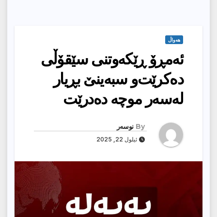
هەواڵ
ئه‌مڕۆ ڕێكه‌وتنى سێقۆڵى
ده‌كرێت‌و سبه‌ینێ بڕیار
له‌سه‌ر موچه‌ ده‌درێت
By
نوسەر
ئیلول 22, 2025