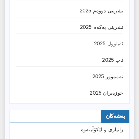
تشرینی دووەم 2025
تشرینی یەکەم 2025
ئەیلوول 2025
ئاب 2025
تەممووز 2025
حوزه‌یران 2025
بەشەکان
زانیارى و لێکۆڵینەوە