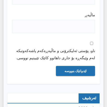
ماڵپه‌ڕ
ناو، پۆستی ئەلیکترۆنی و ماڵپەڕەکەم پاشەکەوتبکە
لەم وێبگەڕە بۆ جاری داهاتوو کاتێک تێبینیم نووسی.
ئەرشیف