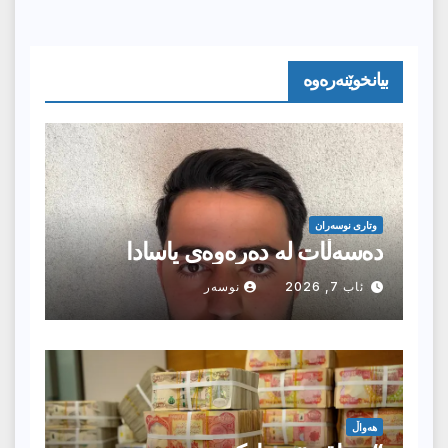
بیانخوێنەرەوە
وتارى نوسەران
دەسەڵات لە دەرەوەی یاسادا
ئاب 7, 2026
نوسەر
هەواڵ