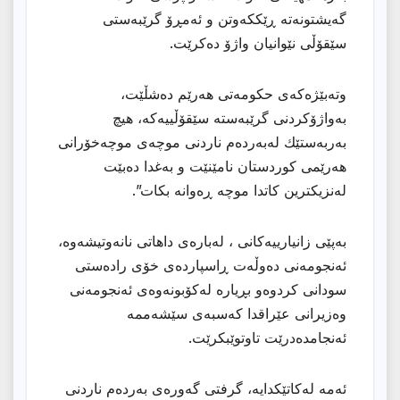
گەیشتونەتە ڕێككەوتن و ئەمڕۆ گرێبەستی
سێقۆڵی نێوانیان واژۆ دەكرێت.
وتەبێژەكەی حكومەتی هەرێم دەشڵێت،
بەواژۆكردنی گرێبەستە سێقۆڵییەكە، هیچ
بەربەستێك لەبەردەم ناردنی موچەی موچەخۆرانی
هەرێمی كوردستان نامێنێت و بەغدا دەبێت
لەنزیكترین كاتدا موچە ڕەوانە بكات”.
بەپێی زانیارییەكانی ، لەبارەی داهاتی نانەوتیشەوە،
ئەنجومەنی دەوڵەت ڕاسپاردەی خۆی رادەستی
سودانی كردوەو بڕیارە لەكۆبونەوەی ئەنجومەنی
وەزیرانی عێراقدا كەسبەی سێشەممە
ئەنجامدەدرێت تاوتوێبكرێت.
ئەمە لەكاتێكدایە، گرفتی گەورەی بەردەم ناردنی