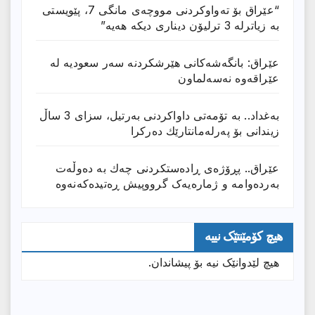
“عێراق بۆ تەواوکردنی مووچەی مانگى 7، پێویستی
بە زیاترلە 3 ترلیۆن دیناری دیکە هەیە”
عێراق: بانگەشەكانی هێرشكردنە سەر سعودیە لە
عێراقەوە نەسەلماون
بەغداد.. بە تۆمەتی داواكردنی بەرتیل، سزای 3 ساڵ
زیندانی بۆ پەرلەمانتارێك دەركرا
عێراق.. پڕۆژەی ڕادەستكردنی چەك بە دەوڵەت
بەردەوامە و ژمارەیەک گرووپیش ڕەتیدەکەنەوە
هیچ کۆمێنتێک نییە
هیچ لێدوانێک نیە بۆ پیشاندان.